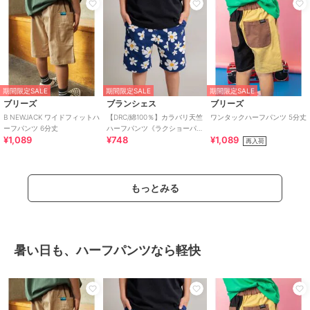
期間限定SALE
期間限定SALE
期間限定SALE
ブリーズ
ブランシェス
ブリーズ
B NEWJACK ワイドフィットハ
【DRC/綿100％】カラバリ天竺
ワンタックハーフパンツ 5分丈
ーフパンツ 6分丈
ハーフパンツ《ラクショーパ
¥1,089
¥748
¥1,089
ンツ》WEB限定カラーあり
再入荷
もっとみる
暑い日も、ハーフパンツなら軽快