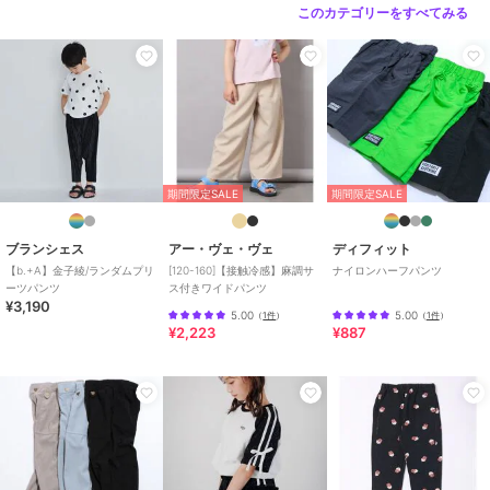
パンツ
／
その他パンツ
このカテゴリーをすべてみる
ボーイズ
パンツ
／
その他パンツ
カラー
グレー、チャコールグレー
サイズ
7サイズ展開
素材
グレー/チャコールグレー：【グレ
ー】綿74% ポリエステル25%
ポリウレタン1% 【チャコールグ
期間限定SALE
期間限定SALE
レー】レーヨン46% ポリエステ
ル40% ナイロン11% ポリウレ
ブランシェス
アー・ヴェ・ヴェ
ディフィット
タン3%
【b.+A】金子綾/ランダムプリ
[120-160]【接触冷感】麻調サ
ナイロンハーフパンツ
商品のお取り扱い方法
ーツパンツ
ス付きワイドパンツ
¥3,190
5.00
5.00
（
1件
）
（
1件
）
特徴
パンツ
¥2,223
¥887
ナイロン
/
綿・コットン素材
/
ポリエステル素材
/
レーヨン素材
/
無地
/
チェック柄
/
ワイド・
バギー
/
テーパード
/
ミッドラ
イズ
/
カジュアル
その他パンツ