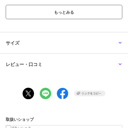
カラーによって素材が異なるサルエルパンツです♪
トレンド感のある股下のルーズなシルエットがポイント！
ウエスト回りに入れたタックが程よいボリューム感を出し、裾口にか
けて細くなっていきます。
12-5505-152リボンドッキングTシャツや12-5505-151長袖Tシャツと
の合わせがおすすめ。
いつもと違ったｂ.+Aのコーディネートを楽しめます♪
サイズ
お色はツイル生地グレンチェック柄のチャコールグレー・ブラックデ
ニム生地無地のグレーの2色です。
≪男女兼用≫
レビュー・口コミ
---------
透け感：なし
伸縮性：ややあり
ポケット：あり
スタイリスト 金子綾
1979 年生まれ。
『VERY』や『Oggi』といったファッション誌をはじめ、YouTube、
ブランドのコラボレーション&ディレクション、など、活動の幅は多
取扱いショップ
岐にわたる。
プライベートでは2人の女の子のママであり、次女の出産を機に出版