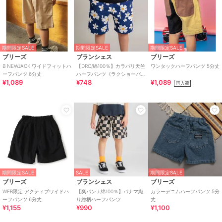
期間限定SALE
期間限定SALE
期間限定SALE
ブリーズ
ブランシェス
ブリーズ
B NEWJACK ワイドフィットハ
【DRC/綿100％】カラバリ天竺
ワンタックハーフパンツ 5分丈
ーフパンツ 6分丈
ハーフパンツ《ラクショーパ
¥1,089
¥748
¥1,089
ンツ》WEB限定カラーあり
再入荷
期間限定SALE
SALE
期間限定SALE
ブリーズ
ブランシェス
ブリーズ
WEB限定 アクティブワイドハ
【爽パン / 綿100％】パナマ織
カラーデニムハーフパンツ 5分
ーフパンツ 6分丈
り総柄ハーフパンツ
丈
¥1,155
¥990
¥1,100