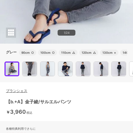
1/24
グレー
90cm
○
100cm
○
110cm
△
120cm
△
130cm
×
140cm
ブランシェス
【b.+A】金子綾/サルエルパンツ
3,960
￥
税込
各種特典利用でさらに