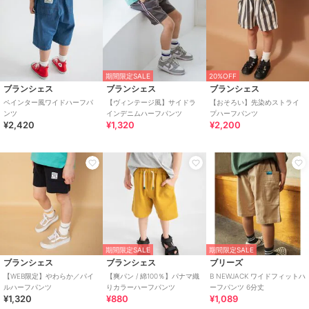
期間限定SALE
20%OFF
ブランシェス
ブランシェス
ブランシェス
ペインター風ワイドハーフパ
【ヴィンテージ風】サイドラ
【おそろい】先染めストライ
ンツ
インデニムハーフパンツ
プハーフパンツ
¥2,420
¥1,320
¥2,200
期間限定SALE
期間限定SALE
ブランシェス
ブランシェス
ブリーズ
【WEB限定】やわらか／パイ
【爽パン / 綿100％】パナマ織
B NEWJACK ワイドフィットハ
ルハーフパンツ
りカラーハーフパンツ
ーフパンツ 6分丈
¥1,320
¥880
¥1,089