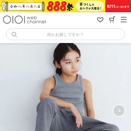
コ
ン
テ
ン
ツ
へ
何かお探しですか？
ス
キ
ッ
プ