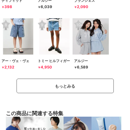
ディフィット
アルジー
ブランシェス
398
6,039
2,090
￥
￥
￥
アー・ヴェ・ヴェ
トミー ヒルフィガー
アルジー
2,132
4,950
6,589
￥
￥
￥
もっとみる
この商品に関連する特集