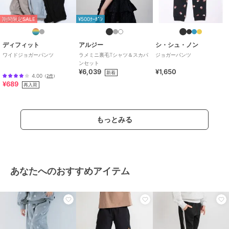
ナイロン
/
綿・コットン素材
/
ポリエステル素材
/
レーヨン素材
期間限定SALE
¥500ｸｰﾎﾟﾝ
/
無地
/
チェック柄
/
ワイド・
バギー
/
テーパード
/
ミッドラ
イズ
/
カジュアル
ディフィット
アルジー
シ・シュ・ノン
ワイドジョガーパンツ
ラメミニ裏毛Tシャツ＆スカパ
ジョガーパンツ
原産国
中国製
ンセット
¥6,039
¥1,650
新着
4.00
（
2件
）
¥689
再入荷
もっとみる
あなたへのおすすめアイテム