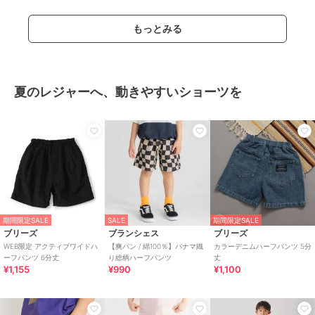
もっとみる
夏のレジャーへ、動きやすいショーツを
期間限定SALE
SALE
期間限定SALE
ブリーズ
ブランシェス
ブリーズ
WEB限定 アクティブワイドハ
【爽パン / 綿100％】パナマ織
カラーデニムハーフパンツ 5分
ーフパンツ 6分丈
り総柄ハーフパンツ
丈
¥1,155
¥990
¥1,100