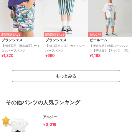
期間限定SALE
期間限定SALE
40%OFF
ブランシェス
ブランシェス
ビールーム
【水陸両用／撥水加工】ナイ
【WEB限定/DRC】カットソー
【接触冷感】総柄ハーフパン
ロンハーフパンツ
ハーフパンツ
ツ【子供服】【キッズ】【男
¥1,320
¥660
¥1,188
の子】【女の子】
もっとみる
その他パンツの人気ランキング
アルジー
3,019
￥