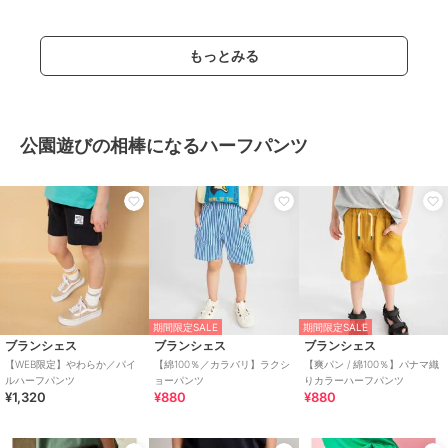
もっとみる
公園遊びの相棒になるハーフパンツ
期間限定SALE
期間限定SALE
ブランシェス
ブランシェス
ブランシェス
【WEB限定】やわらか／パイ
【綿100％／カラバリ】ラクシ
【爽パン / 綿100％】パナマ織
ルハーフパンツ
ョーパンツ
りカラーハーフパンツ
¥1,320
¥880
¥880