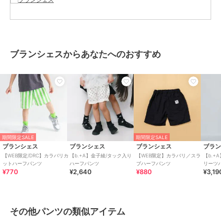
した『妊婦本。自分らしくいつもどおり』(光文社)など著書も多数。
Instagramのフォロワー数は20 万人を超える。
※モデル着用写真についてはイメージの為、実際の
商品とカラーや仕様が異なる場合がございますので、
ブランシェスからあなたへのおすすめ
商品画像をご覧ください。
※商品の色味につきまして、お客様のお使いのPCの
モニター環境により実際のカラーと画像の色味が
違って見える場合が御座います。
予めご了承の上、ご注文下さい。
※店頭・外での撮影画像は光の加減で、
実際の商品より明るく見える場合が御座います。
子ども/子供/こども/子供服/キッズ/ジュニア/男の子/女の子
期間限定SALE
期間限定SALE
ブランシェス
ブランシェス
ブランシェス
ブラ
【WEB限定/DRC】カラバリカ
【b.+A】金子綾/タック入り
【WEB限定】カラバリ／スラ
【b.+
ットハーフパンツ
ハーフパンツ
ブハーフパンツ
リーツ
ブランド
ブランシェス
¥770
¥2,640
¥880
¥3,19
ショップ
ブランシェス
商品カテゴリ
パンツ
／
その他パンツ
その他パンツの類似アイテム
性別タイプ
ガールズ