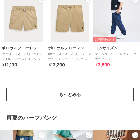
期間限定SALE
ポロ ラルフ ローレン
ポロ ラルフ ローレン
コムサイズム
(ボーイズ 2才～7才)コットン
(ボーイズ 8才～20才)コットン
デニムライクストレッチ ジョ
ツイル ドローストリング ショ
ツイル ドローストリング ショ
ガーパンツ
ートパンツ
ートパンツ
12,100
13,200
3,509
¥
¥
¥
もっとみる
真夏のハーフパンツ