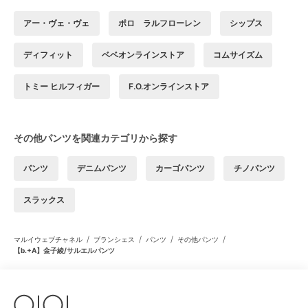
アー・ヴェ・ヴェ
ポロ ラルフローレン
シップス
ディフィット
ベベオンラインストア
コムサイズム
トミー ヒルフィガー
F.O.オンラインストア
その他パンツを関連カテゴリから探す
パンツ
デニムパンツ
カーゴパンツ
チノパンツ
スラックス
/
/
/
/
マルイウェブチャネル
ブランシェス
パンツ
その他パンツ
【b.+A】金子綾/サルエルパンツ