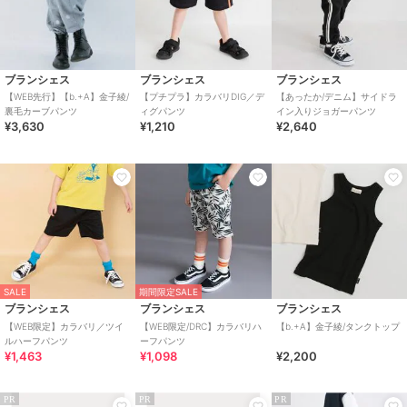
ブランシェス
ブランシェス
ブランシェス
【WEB先行】【b.+A】金子綾/
【プチプラ】カラバリDIG／デ
【あったか/デニム】サイドラ
裏毛カーブパンツ
ィグパンツ
イン入りジョガーパンツ
¥3,630
¥1,210
¥2,640
SALE
期間限定SALE
ブランシェス
ブランシェス
ブランシェス
【WEB限定】カラバリ／ツイ
【WEB限定/DRC】カラバリハ
【b.+A】金子綾/タンクトップ
ルハーフパンツ
ーフパンツ
¥1,463
¥1,098
¥2,200
PR
PR
PR