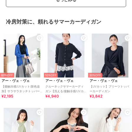
冷房対策に、頼れるサマーカーディガン
60%OFF
10%OFF
30%OFF
アー・ヴェ・ヴェ
アー・ヴェ・ヴェ
アー・ヴェ・ヴェ
【接触冷感/UVカット/新色追
クルーネックサマーカーディ
【UVカット】プリーツトッパ
加】サラサラタッチトッパー
ガン【洗える/接触冷感/UVカ
ーカーディガン
¥2,195
¥4,940
¥3,842
カーディガン
ット】