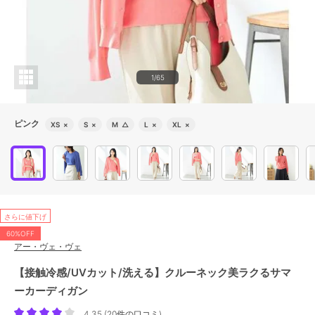
1/65
ピンク
XS
×
S
×
M
△
L
×
XL
×
さらに値下げ
60%OFF
アー・ヴェ・ヴェ
【接触冷感/UVカット/洗える】クルーネック美ラクるサマ
ーカーディガン
4.35
(
20件の口コミ
)