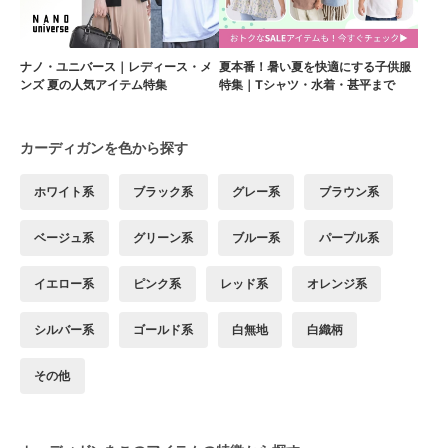
ナノ・ユニバース｜レディース・メ
夏本番！暑い夏を快適にする子供服
ンズ 夏の人気アイテム特集
特集｜Tシャツ・水着・甚平まで
カーディガンを色から探す
ホワイト系
ブラック系
グレー系
ブラウン系
ベージュ系
グリーン系
ブルー系
パープル系
イエロー系
ピンク系
レッド系
オレンジ系
シルバー系
ゴールド系
白無地
白織柄
その他