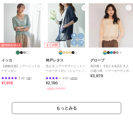
ヨン 57% ナイロン 43%
商品のお取り扱い方法
特徴
トップス
ナイロン
/
レーヨン素材
/
無地
/
長袖
/
LL･13号以上あり
/
S･7
号以下あり
/
大きいサイズあり
/
UVカット加工
/
洗える
/
ライフ
まとめ割
期間限定SALE
スタイル
/
クルー・Uネック
/
ビ
ジネス
/
カジュアル
/
チュニッ
イッカ
神戸レタス
グローブ
ク丈（トップス）
【接触冷感】シアーニットカ
洗える シアーサマーニットソ
高評価！【洗える名品】大人
ーディガン
ーカーディガン（ショート／
の透け感、シアーカーディガ
カーディガン
¥3,979
ミディアム／ロング）
ン
5.00
4.10
（
1件
）
（
147件
）
ナイロン
/
レーヨン素材
/
無地
[C3703]
¥1,919
¥2,190
/
長袖
/
LL･13号以上あり
/
S･7
2点以上で5%OFF
号以下あり
/
大きいサイズあり
/
UVカット加工
/
洗える
/
ライフ
スタイル
/
クルー・Uネック
/
ビ
もっとみる
ジネス
/
カジュアル
/
チュニッ
ク丈（トップス）
原産国
中国