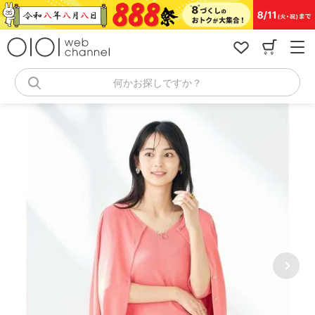
コ
ン
テ
ン
ツ
へ
何かお探しですか？
ス
キ
ッ
プ