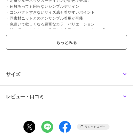
・定番クルーネックカーディガンが新色で登場！
・何枚あっても困らないシンプルデザイン
・コンパクトすぎないサイズ感も着やすいポイント
・同素材ニットとのアンサンブル着用が可能
・色違いで欲しくなる豊富なカラーバリエーション
・持ち運びもしやすく、旅行やお出掛けにもマストの一枚
【素材】
・目の詰まったきれいな表面感が高見え
・夏に嬉しい接触冷感＆UVカット機能付き
・ドライタッチで快適な着心地
・お手入れしやすいマシンウォッシャブル
サイズ
【コーディネート】
同素材ニットとのアンサンブルスタイルはきれいめ見え間違いなし。
通勤時にもおすすめ。
羽織としてはもちろんプルオーバーとしても活躍。
レビュー・口コミ
肩掛けにしてスタイリングのアクセントとしても◎
ベーシックなデザインなので、カジュアルからフェミニンまでさまざ
まなアイテムと好相性。
【美ラクるサマーニットシリーズ】
◆クルーネックサマーカーディガン：K2CGA20049