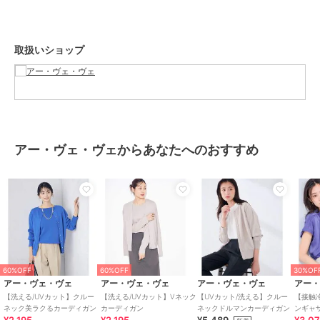
◆Vネックサマーカーディガン：K2CGA21049
◆クルーネックサマーニット：K2FGA20039
◆Vネックパフスリーブサマーニット：K2FGA59039
取扱いショップ
◆ボートネックパフスリーブサマーニット：K2FGA69039
◆フレンチスリーブ美ラクるサマーニット：K2FHA30039※素材は異
なります
--------------------
アー・ヴェ・ヴェからあなたへのおすすめ
透け感：なし（ホワイトは淡い色のインナー着用がおすすめです）
裏地：なし
伸縮性：あり
光沢感：なし
生地の厚さ：ふつう
--------------------
≪お気に入り登録機能の使い方≫
60%OFF
60%OFF
30%OF
アー・ヴェ・ヴェ
アー・ヴェ・ヴェ
アー・ヴェ・ヴェ
アー
■商品のお気に入り登録（ハートマークをクリック）
【洗える/UVカット】クルー
【洗える/UVカット】Vネック
【UVカット/洗える】クルー
【接触
再入荷通知や値下げ等、お得なご案内を受けることができます。
ネック美ラクるカーディガン
カーディガン
ネックドルマンカーディガン
ンギャ
乾/イ