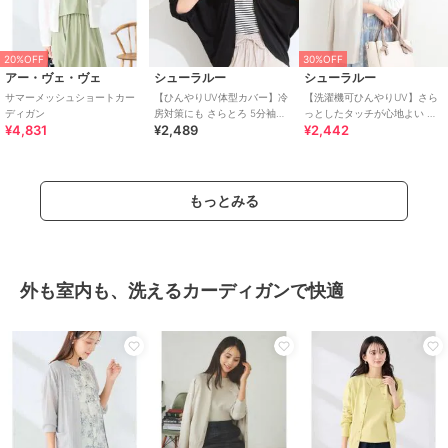
20%OFF
30%OFF
アー・ヴェ・ヴェ
シューラルー
シューラルー
サマーメッシュショートカー
【ひんやりUV体型カバー】冷
【洗濯機可ひんやりUV】さら
ディガン
房対策にも さらとろ 5分袖ド
っとしたタッチが心地よい ミ
¥4,831
¥2,489
¥2,442
ルマンカーディガン
ドルカーディガン
もっとみる
外も室内も、洗えるカーディガンで快適