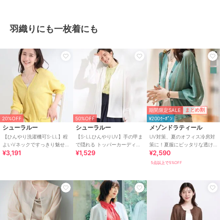
羽織りにも一枚着にも
期間限定SALE
まとめ割
20%OFF
50%OFF
¥200ｸｰﾎﾟﾝ
シューラルー
シューラルー
メゾンドラティール
【ひんやり洗濯機可S-LL】程
【S-LLひんやりUV】手の甲ま
UV対策、夏のオフィス冷房対
よいVネックですっきり魅せる
で隠れる トッパーカーディガ
策に！夏服にピッタリな透け
¥3,191
¥1,529
¥2,590
ジップアップ 7分袖シアーカー
ン
感Vネック上品シアーUVカッ
ディガン
トカーデ
5点以上で5%OFF