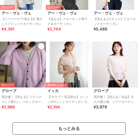
20%OFF
50%OFF
アー・ヴェ・ヴェ
アー・ヴェ・ヴェ
アー・ヴェ・ヴェ
【イージーケア/洗える】透か
【洗える】クルーネック美ラ
【洗える/UVカット】クルーネ
しリブトッパーカーディガン
クるカーディガン
ックカーディガン
¥4,391
¥2,744
¥5,489
50%OFF
期間限定SALE
グローブ
イッカ
グローブ
高評価！【洗える】リラック
【UVケア／毛玉防止】コット
高評価！【洗える／名品】大
スして着たい、Vネックカーデ
ンMIXニットカーディガン【洗
人の透け感、シアーカーディ
¥2,989
¥2,194
¥3,979
ィガン
濯機で洗える】
ガン
もっとみる