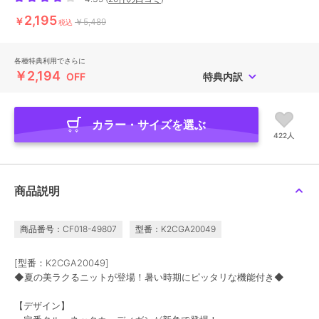
2,195
￥
￥5,489
税込
各種特典利用でさらに
￥2,194
OFF
特典内訳
カラー・サイズを選ぶ
422人
商品説明
商品番号：CF018-49807
型番：K2CGA20049
[型番：K2CGA20049]
◆夏の美ラクるニットが登場！暑い時期にピッタリな機能付き◆
【デザイン】