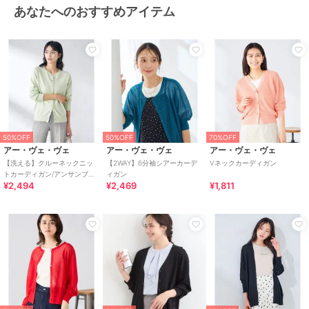
あなたへのおすすめアイテム
50%OFF
50%OFF
70%OFF
アー・ヴェ・ヴェ
アー・ヴェ・ヴェ
アー・ヴェ・ヴェ
【洗える】クルーネックニッ
【2WAY】6分袖シアーカーデ
Vネックカーディガン
トカーディガン/アンサンブル
ィガン
¥2,494
¥2,469
¥1,811
対応