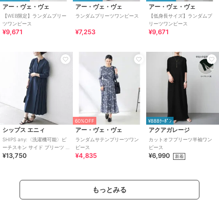
アー・ヴェ・ヴェ
アー・ヴェ・ヴェ
アー・ヴェ・ヴェ
【WEB限定】ランダムプリー
ランダムプリーツワンピース
【低身長サイズ】ランダムプ
ツワンピース
リーツワンピース
¥9,671
¥7,253
¥9,671
60%OFF
¥888ｸｰﾎﾟﾝ
シップス エニィ
アー・ヴェ・ヴェ
アクアガレージ
SHIPS any:〈洗濯機可能〉ピ
ランダムサテンプリーツワン
カットオフプリーツ半袖ワン
ーチスキン サイド プリーツ バ
ピース
ピース
¥13,750
¥4,835
¥6,990
ンドカラー シャツ ワンピース
新着
もっとみる