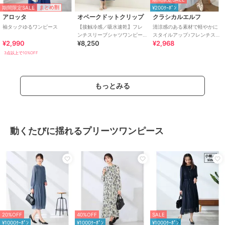
期間限定SALE
まとめ割
¥200ｸｰﾎﾟﾝ
アロッタ
オペークドットクリップ
クラシカルエルフ
袖タックゆるワンピース
【接触冷感／吸水速乾】フレ
清涼感のある素材で軽やかに
ンチスリーブシャツワンピー
スタイルアップ♪フレンチスリ
¥2,990
¥8,250
¥2,968
ス《イージーアイロン／洗濯
ーブ裾フリルシャツワンピー
機OK》
ス
3点以上で10%OFF
もっとみる
動くたびに揺れるプリーツワンピース
20%OFF
40%OFF
SALE
¥1000ｸｰﾎﾟﾝ
¥1000ｸｰﾎﾟﾝ
¥1000ｸｰﾎﾟﾝ