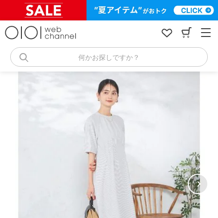
コ
ン
テ
ン
ツ
へ
何かお探しですか？
ス
キ
ッ
プ