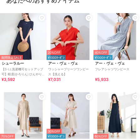
あなたへのおすすめアイテム
20%OFF
40%OFF
期間限定SALE
¥1000ｸｰﾎﾟﾝ
¥1000ｸｰﾎﾟﾝ
シューラルー
アー・ヴェ・ヴェ
アー・ヴェ・ヴェ
【S-LL洗濯機可セットアップ
ワッシャープリーツワンピー
フレアシャツワンピース
可】軽凛(かろりん) ひんやり切
ス【洗える】
¥3,592
¥7,031
¥5,933
替ワンピース
30%OFF
70%OFF
¥1000ｸｰﾎﾟﾝ
60%OFF