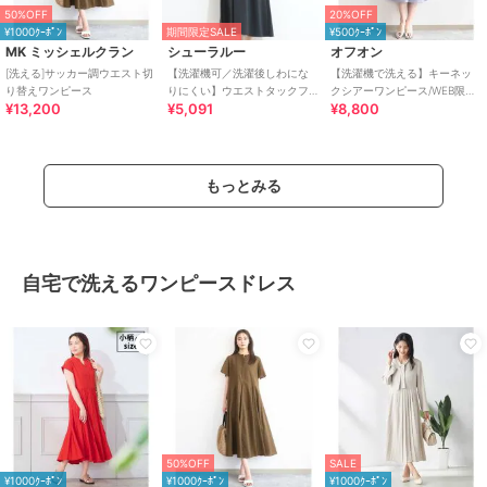
50%OFF
20%OFF
¥1000ｸｰﾎﾟﾝ
期間限定SALE
¥500ｸｰﾎﾟﾝ
MK ミッシェルクラン
シューラルー
オフオン
[洗える]サッカー調ウエスト切
【洗濯機可／洗濯後しわにな
【洗濯機で洗える】キーネッ
り替えワンピース
りにくい】ウエストタックフ
クシアーワンピース/WEB限定
¥13,200
¥5,091
¥8,800
レンチワンピース
サイズあり
もっとみる
自宅で洗えるワンピースドレス
50%OFF
SALE
¥1000ｸｰﾎﾟﾝ
¥1000ｸｰﾎﾟﾝ
¥1000ｸｰﾎﾟﾝ