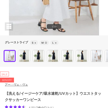
1/25
グレーストライプ
S
×
M
○
L
×
SALE
60%OFF
アー・ヴェ・ヴェ
【洗える/イージーケア/吸水速乾/UVカット】ウエストタッ
クサッカーワンピース
4.50
(
2件の口コミ
)