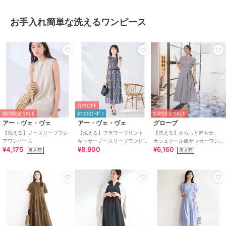
お手入れ簡単な洗えるワンピース
10%OFF
期間限定SALE
¥1000ｸｰﾎﾟﾝ
期間限定SALE
アー・ヴェ・ヴェ
アー・ヴェ・ヴェ
グローブ
【洗える】ノースリーブフレ
【洗える】フラワープリント
【洗える】さらっと軽やか、
アワンピース
ギャザーノースリーブワンピ
カシュクール風サッカーワン
¥4,175
¥8,900
¥6,160
ース
ピース
再入荷
再入荷