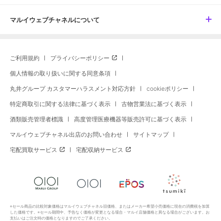
マルイウェブチャネルについて
ご利用規約
プライバシーポリシー
個人情報の取り扱いに関する同意条項
丸井グループ カスタマーハラスメント対応方針
cookieポリシー
特定商取引に関する法律に基づく表示
古物営業法に基づく表示
酒類販売管理者標識
高度管理医療機器等販売許可に基づく表示
マルイウェブチャネル出店のお問い合わせ
サイトマップ
宅配買取サービス
宅配収納サービス
※セール商品の比較対象価格はマルイウェブチャネル旧価格、またはメーカー希望小売価格に現在の消費税を加算
した価格です。※セール期間中、予告なく価格が変更となる場合・マルイ店舗価格と異なる場合がございます。お
支払いはご注文時の価格となりますのでご了承ください。