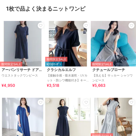
1枚で品よく決まるニットワンピ
期間限定SALE
期間限定SALE
¥200ｸｰﾎﾟﾝ
期間限定SALE
アーバンリサーチ ドアーズ
クラシカルエルフ
クチュールブローチ
ウエストタックワンピース
【接触冷感・吸水速乾・UVカ
【洗える】サッカー シャツワ
ット・防シワ機能付き】キー
ンピース
¥4,950
¥3,518
¥5,663
ネックリボンティアードワン
ピース
期間限定SALE