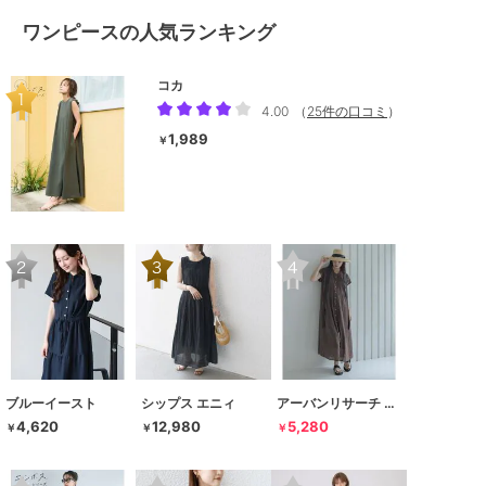
ワンピースの人気ランキング
コカ
4.00
（
25件の口コミ
）
1,989
￥
ブルーイースト
シップス エニィ
アーバンリサーチ サニーレーベル
4,620
12,980
5,280
￥
￥
￥