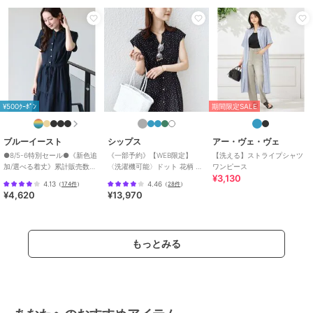
キャンプ・レジャー
/
Ａライン
(シルエット)
/
フレアスカート
/
ロング・マキシ丈
ワンピース
ポリエステル素材
/
無地
/
スト
ライプ
/
ロング・マキシ丈
/
半
袖
/
UVカット加工
/
洗える
/
吸
¥500ｸｰﾎﾟﾝ
期間限定SALE
水速乾加工
/
ライフスタイル
/
キャンプ・レジャー
/
Ａライン
ブルーイースト
シップス
アー・ヴェ・ヴェ
(シルエット)
/
フレアスカート
/
●8/5-6特別セール●《新色追
《一部予約》【WEB限定】
【洗える】ストライプシャツ
ロング・マキシ丈
加/選べる着丈》累計販売数
〈洗濯機可能〉ドット 花柄 サ
ワンピース
¥3,130
70000枚突破！アソート柄ワ
イド プリーツ フレンチスリー
原産国
カンボジア
4.13
4.46
（
174件
）
（
28件
）
ンピース
ブ ワンピース
¥4,620
¥13,970
もっとみる