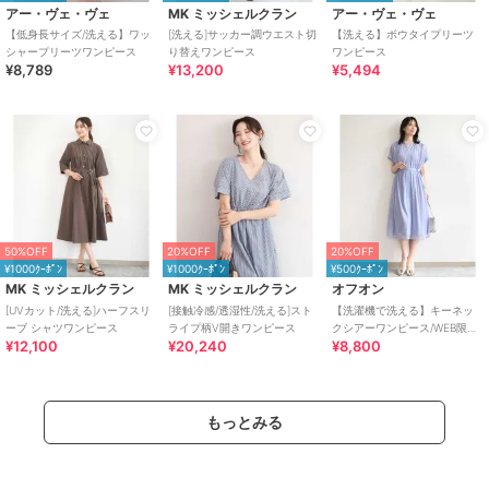
アー・ヴェ・ヴェ
MK ミッシェルクラン
アー・ヴェ・ヴェ
【低身長サイズ/洗える】ワッ
[洗える]サッカー調ウエスト切
【洗える】ボウタイプリーツ
シャープリーツワンピース
り替えワンピース
ワンピース
¥8,789
¥13,200
¥5,494
50%OFF
20%OFF
20%OFF
¥1000ｸｰﾎﾟﾝ
¥1000ｸｰﾎﾟﾝ
¥500ｸｰﾎﾟﾝ
MK ミッシェルクラン
MK ミッシェルクラン
オフオン
[UVカット/洗える]ハーフスリ
[接触冷感/透湿性/洗える]スト
【洗濯機で洗える】キーネッ
ーブ シャツワンピース
ライプ柄V開きワンピース
クシアーワンピース/WEB限定
¥12,100
¥20,240
¥8,800
サイズあり
もっとみる