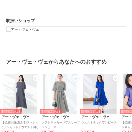
--------------------
取扱いショップ
透け感：なし
裏地：なし（ペチスカート付）
伸縮性：なし
光沢感：なし
生地の厚さ：ふつう
--------------------
アー・ヴェ・ヴェからあなたへのおすすめ
≪お気に入り登録機能の使い方≫
■商品のお気に入り登録（ハートマークをクリック）
再入荷通知や値下げ等、お得なご案内を受けることができます。
--------------------
※商品画像は、光の当たり具合やパソコンなどの閲覧環境により
期間限定SALE
期間限定SALE
期間限定SALE
期間限定
実際の色味と異なって見える場合がございます。
アー・ヴェ・ヴェ
アー・ヴェ・ヴェ
アー・ヴェ・ヴェ
アー
商品の色味の目安は商品単体の画像をご参照ください。
【接触冷感/洗える/ストレッ
ソフトサッカーパフスリーブ
ウエストタックワンピース
【接触
チ/UVカット】ウエスト切り
ワンピース
ンギャ
替えドルマンワンピース
乾/イ