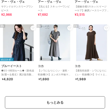
アー・ヴェ・ヴェ
アー・ヴェ・ヴェ
アー・ヴェ・ヴェ
サテンドルマンスリーブワン
【洗える】スキッパーワンピ
【接触冷感/UVカット/イージ
ピース
ース
ーケア】麻調ノースリーブフ
¥2,966
¥7,692
¥3,515
レアワンピース
PR
PR
PR
¥500ｸｰﾎﾟﾝ
ブルーイースト
コカ
コカ
●8/5-6特別セール●《新色追
【シワになりにくい・速乾・
【通気性抜群・シワになりに
加/選べる着丈》累計販売数
乾燥機OK】エンボス半袖マキ
くい・乾燥機OK】ライトエン
70000枚突破！アソート柄ワ
シワンピース 全4色
ボスマキシロールアップワン
4,620
1,690
1,989
¥
¥
¥
ンピース
ピース 全3色
もっとみる