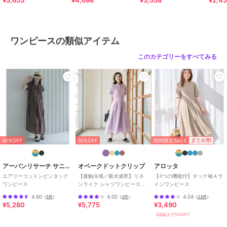
¥3,653
¥4,698
¥3,558
¥2,4
ブランド
アー・ヴェ・ヴェ
ワンピースの類似アイテム
ショップ
アー・ヴェ・ヴェ
このカテゴリーをすべてみる
商品カテゴリ
ワンピースドレス
／
ワンピース
性別タイプ
レディース
ワンピースドレス
／
ワンピース
カラー
グレーストライプ、ネイビー
サイズ
S,M,L
素材
ネイビー/グレーストライプ：ポリ
エステル 100% ペチコート ポリエ
期間限定SALE
まとめ割
40%OFF
30%OFF
ステル 100%
商品のお取り扱い方法
アーバンリサーチ サニーレーベル
オペークドットクリップ
アロッタ
エアリーコットンピンタック
【接触冷感／吸水速乾】リネ
【4つの機能付】タック袖Ａラ
特徴
ワンピースドレス
ワンピース
ンライク シャツワンピース
インワンピース
ポリエステル素材
/
無地
/
スト
《洗濯機OK》
4.60
4.00
4.04
（
5件
）
（
2件
）
（
23件
）
ライプ
/
ロング・マキシ丈
/
半
¥5,280
¥5,775
¥3,490
袖
/
UVカット加工
/
洗える
/
吸
3点以上で10%OFF
水速乾加工
/
ライフスタイル
/