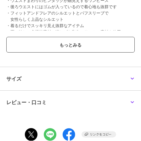
・ウエストまわりのピンタックが細見えするワンピース
・後ろウエストにはゴムが入っているので着心地も抜群です
・フィットアンドフレアのシルエットとパフスリーブで
女性らしく上品なシルエット
・着るだけでスッキリ見え抜群なアイテム
・夏に嬉しい多機能素材で涼しげな印象のサッカー素材を使用
・シンプルなネイビーとストライプの２色展開
【素材】
・凹凸があり涼しげな印象のサッカー素材を使用
・ご家庭の洗濯機で洗えます
・アイロンいらずのイージーケア
・吸水速乾性のある素材
サイズ
・夏に嬉しいUVカット機能付き
【コーディネート】
日常使いからきれいめシーンまで幅広く活躍します。
レビュー・口コミ
一枚でも華やかに決まりますが、ジャケットやカーディガンなどの羽
織をプラスしても◎
【同素材シリーズ】
袖リボンサッカーブラウス：K2BGA24044
サッカーフレアスカート：K2HGA13059