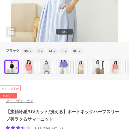
1/50
ブラック
XS
×
S
×
M
×
L
×
XL
×
さらに値下げ
60%OFF
アー・ヴェ・ヴェ
【接触冷感/UVカット/洗える】ボートネックハーフスリー
ブ美ラクるサマーニット
3.83
(
12件の口コミ
)