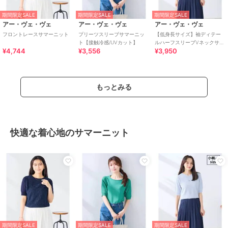
期間限定SALE
期間限定SALE
期間限定SALE
アー・ヴェ・ヴェ
アー・ヴェ・ヴェ
アー・ヴェ・ヴェ
フロントレースサマーニット
プリーツスリーブサマーニッ
【低身長サイズ】袖ディテー
ト【接触冷感/UVカット】
ルハーフスリーブVネックサマ
¥4,744
¥3,556
¥3,950
ーニット【洗える/接触冷
感/UVカット】
もっとみる
快適な着心地のサマーニット
期間限定SALE
期間限定SALE
期間限定SALE