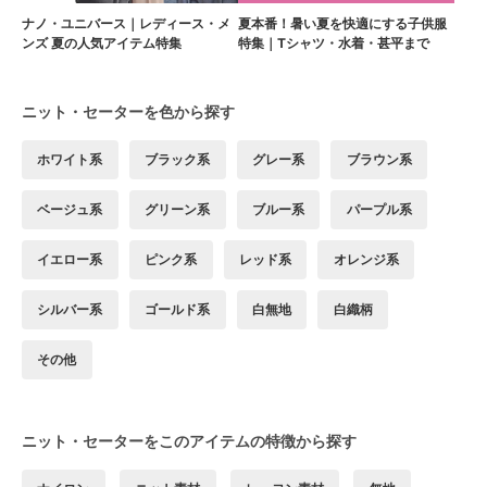
ナノ・ユニバース｜レディース・メ
夏本番！暑い夏を快適にする子供服
ンズ 夏の人気アイテム特集
特集｜Tシャツ・水着・甚平まで
ニット・セーターを色から探す
ホワイト系
ブラック系
グレー系
ブラウン系
ベージュ系
グリーン系
ブルー系
パープル系
イエロー系
ピンク系
レッド系
オレンジ系
シルバー系
ゴールド系
白無地
白織柄
その他
ニット・セーターをこのアイテムの特徴から探す