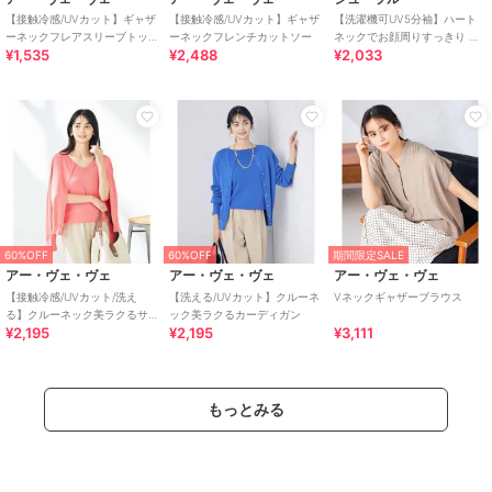
【接触冷感/UVカット】ギャザ
【接触冷感/UVカット】ギャザ
【洗濯機可UV5分袖】ハート
ーネックフレアスリーブトッ
ーネックフレンチカットソー
ネックでお顔周りすっきり バ
¥1,535
¥2,488
¥2,033
プス
イカラーニット
60%OFF
60%OFF
期間限定SALE
アー・ヴェ・ヴェ
アー・ヴェ・ヴェ
アー・ヴェ・ヴェ
【接触冷感/UVカット/洗え
【洗える/UVカット】クルーネ
Vネックギャザーブラウス
る】クルーネック美ラクるサ
ック美ラクるカーディガン
¥2,195
¥2,195
¥3,111
マーカーディガン
もっとみる