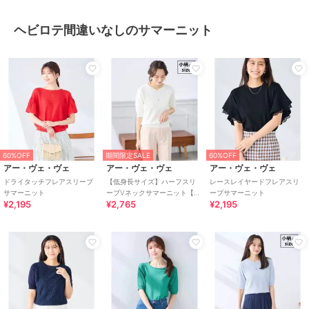
ヘビロテ間違いなしのサマーニット
60%OFF
期間限定SALE
60%OFF
アー・ヴェ・ヴェ
アー・ヴェ・ヴェ
アー・ヴェ・ヴェ
ドライタッチフレアスリーブ
【低身長サイズ】ハーフスリ
レースレイヤードフレアスリ
サマーニット
ーブVネックサマーニット【洗
ーブサマーニット
¥2,195
¥2,765
¥2,195
える/接触冷感/UVカット】