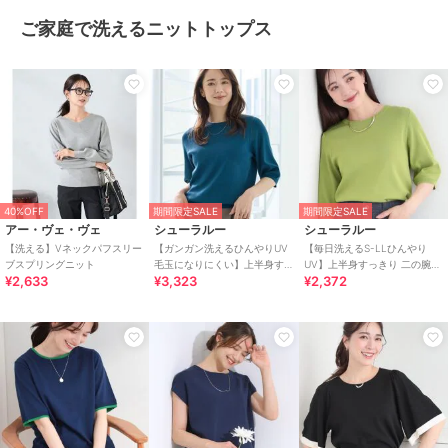
ご家庭で洗えるニットトップス
40%OFF
期間限定SALE
期間限定SALE
アー・ヴェ・ヴェ
シューラルー
シューラルー
【洗える】Vネックパフスリー
【ガンガン洗えるひんやりUV
【毎日洗えるS-LLひんやり
ブスプリングニット
毛玉になりにくい】上半身す
UV】上半身すっきり 二の腕見
¥2,633
¥3,323
¥2,372
っきり 二の腕見せない5分袖ニ
せない5分袖ニット
ット