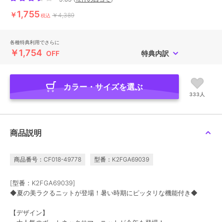
1,755
￥
￥4,389
税込
各種特典利用でさらに
￥1,754
OFF
特典内訳
カラー・サイズを選ぶ
333人
商品説明
商品番号：CF018-49778
型番：K2FGA69039
[型番：K2FGA69039]
◆夏の美ラクるニットが登場！暑い時期にピッタリな機能付き◆
【デザイン】