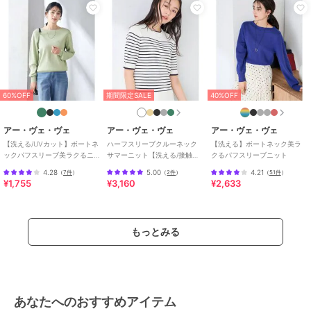
ヨン 64% ナイロン 36%
商品のお取り扱い方法
特徴
トップス
ナイロン
/
ニット素材
/
レーヨ
ン素材
/
無地
/
半袖
/
５分・７
分袖
/
その他袖デザイン
/
LL･13
60%OFF
期間限定SALE
40%OFF
号以上あり
/
S･7号以下あり
/
大
きいサイズあり
/
UVカット加工
/
洗える
/
ライフスタイル
/
ボ
アー・ヴェ・ヴェ
アー・ヴェ・ヴェ
アー・ヴェ・ヴェ
ートネック
【洗える/UVカット】ボートネ
ハーフスリーブクルーネック
【洗える】ボートネック美ラ
ックパフスリーブ美ラクるニ
サマーニット【洗える/接触冷
クるパフスリーブニット
ット
感/UVカット】
ニット・セーター
4.28
5.00
4.21
（
7件
）
（
2件
）
（
51件
）
¥1,755
¥3,160
¥2,633
ナイロン
/
ニット素材
/
レーヨ
ン素材
/
無地
/
半袖
/
５分・７
分袖
/
その他袖デザイン
/
LL･13
号以上あり
/
S･7号以下あり
/
大
もっとみる
きいサイズあり
/
UVカット加工
/
洗える
/
ライフスタイル
/
ボ
ートネック
原産国
中国
あなたへのおすすめアイテム