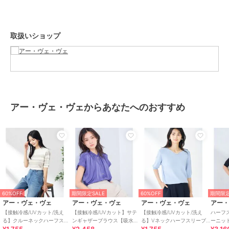
◆クルーネックサマーカーディガン：K2CGA20049
◆Vネックサマーカーディガン：K2CGA21049
◆フレンチスリーブ美ラクるサマーニット：K2FHA30039※素材は異
取扱いショップ
なります
--------------------
透け感：なし（ホワイトは淡い色のインナー着用がおすすめです）
裏地：なし
アー・ヴェ・ヴェからあなたへのおすすめ
伸縮性：あり
光沢感：なし
生地の厚さ：ふつう
--------------------
≪お気に入り登録機能の使い方≫
■商品のお気に入り登録（ハートマークをクリック）
60%OFF
期間限定SALE
60%OFF
期間限定
再入荷通知や値下げ等、お得なご案内を受けることができます。
アー・ヴェ・ヴェ
アー・ヴェ・ヴェ
アー・ヴェ・ヴェ
アー
【接触冷感/UVカット/洗え
【接触冷感/UVカット】サテ
【接触冷感/UVカット/洗え
ハーフ
--------------------
る】クルーネックハーフスリ
ンギャザーブラウス【吸水速
る】Vネックハーフスリーブ
ーニッ
ーブ美ラクるサマーニット
乾/イージーケア】
美ラクるサマーニット
感/UV