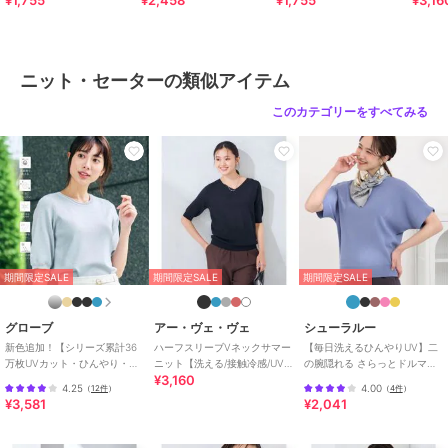
¥1,755
¥2,458
¥1,755
¥3,16
※商品画像は、光の当たり具合やパソコンなどの閲覧環境により
実際の色味と異なって見える場合がございます。
商品の色味の目安は商品単体の画像をご参照ください。
ニット・セーターの類似アイテム
※34(XSサイズ)・42(XLサイズ)はWEB・一部限定店舗での販売です。
このカテゴリーをすべてみる
ブランド
アー・ヴェ・ヴェ
ショップ
アー・ヴェ・ヴェ
商品カテゴリ
トップス
／
ニット・セーター
性別タイプ
レディース
期間限定SALE
期間限定SALE
期間限定SALE
トップス
／
ニット・セーター
カラー
ブラック、ピンク、ライトブル
グローブ
アー・ヴェ・ヴェ
シューラルー
ー、ブルー、グレージュ、ホワイ
新色追加！【シリーズ累計36
ハーフスリーブVネックサマー
【毎日洗えるひんやりUV】二
ト
万枚UVカット・ひんやり・洗
ニット【洗える/接触冷感/UV
の腕隠れる さらっとドルマン
¥3,160
濯機OK】やわらかドライタッ
カット】
半袖ニット
サイズ
XS,S,M,L,XL
4.25
4.00
（
12件
）
（
4件
）
チ 五分袖ニット
¥3,581
¥2,041
素材
ピンク/ライトブルー/ブルー/ホワ
イト/ブラック/グレージュ：レー