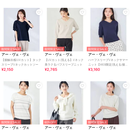
期間限定SALE
期間限定SALE
期間限定SALE
アー・ヴェ・ヴェ
アー・ヴェ・ヴェ
アー・ヴェ・ヴェ
【接触冷感/UVカット】タック
【UVカット/洗える】Vネック
ハーフスリーブVネックサマー
スリーブVネックカットソー
美ラクるパフスリーブニット
ニット【WEB限定/洗える/接触
¥2,150
¥2,765
¥3,160
冷感/UVカット】
期間限定SALE
60%OFF
期間限定SALE
アー・ヴェ・ヴェ
アー・ヴェ・ヴェ
アー・ヴェ・ヴェ