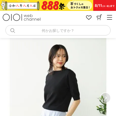
コ
ン
テ
ン
ツ
へ
何かお探しですか？
ス
キ
ッ
プ