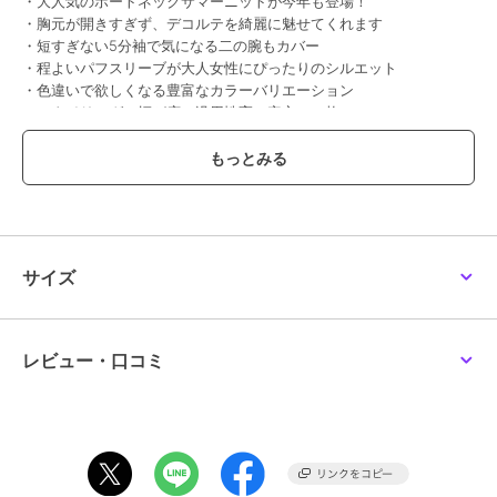
・大人気のボートネックサマーニットが今年も登場！
・胸元が開きすぎず、デコルテを綺麗に魅せてくれます
・短すぎない5分袖で気になる二の腕もカバー
・程よいパフスリーブが大人女性にぴったりのシルエット
・色違いで欲しくなる豊富なカラーバリエーション
・スタイリングの幅が広い汎用性高い安心の一枚
【素材】
・目の詰まったきれいな表面感が高見え
・夏に嬉しい接触冷感＆UVカット機能付き
・ドライタッチで快適な着心地
・お手入れしやすいマシンウォッシャブル
サイズ
【コーディネート】
トップスインもアウトも決まる丈感で幅広い着こなしを楽しめます。
ジャケットのインナーにも着やすく、通勤時も着回せるのがうれしい
ポイント。
レビュー・口コミ
同素材カーディガンとのアンサンブル着用もおすすめ。
【美ラクるサマーニットシリーズ】
◆クルーネックサマーニット：K2FGA20039
◆Vネックパフスリーブサマーニット：K2FGA59039
◆ボートネックパフスリーブサマーニット：K2FGA69039