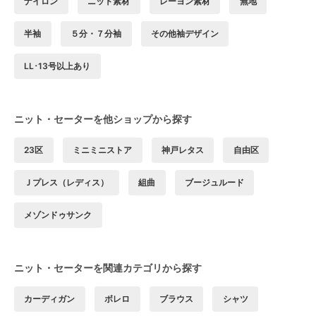
ナイロン
ニット素材
レーヨン素材
無地
半袖
５分・７分袖
その他袖デザイン
LL･13号以上あり
ニット・セーターを他ショップから探す
23区
ミニミニストア
神戸レタス
自由区
Ｊプレス（レディス）
組曲
ブージュルード
メゾンドゥサンク
ニット・セーターを関連カテゴリから探す
カーディガン
ボレロ
ブラウス
シャツ