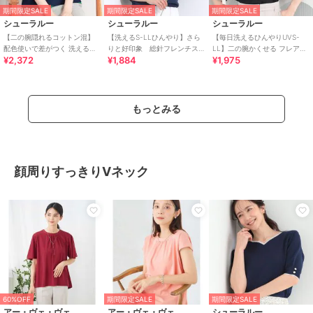
期間限定SALE
期間限定SALE
期間限定SALE
シューラルー
シューラルー
シューラルー
【二の腕隠れるコットン混】
【洗えるS-LLひんやり】さら
【毎日洗えるひんやりUVS-
配色使いで差がつく 洗える五
りと好印象 総針フレンチス
LL】二の腕かくせる フレアス
¥2,372
¥1,884
¥1,975
分袖ニット
リーブニット
リーブひらり5分袖ニット
もっとみる
顔周りすっきりVネック
60%OFF
期間限定SALE
期間限定SALE
アー・ヴェ・ヴェ
アー・ヴェ・ヴェ
シューラルー