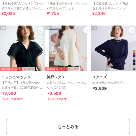
【接触冷感/UVカット】フレン
【洗える/UVカット】Vネック
【接触冷感/UVカット/洗え
チスリーブ美ラクるサマーニ
パフスリーブニット
る】針抜きサマーニット
¥2,085
¥1,755
¥2,346
ット
PR
PR
PR
期間限定SALE
期間限定SALE
まとめ割
まとめ割
ミッシュマッシュ
神戸レタス
ユアーズ
【手洗い可】上品な華やかさ
丸首ペプラムノースリーブニ
ｶｼﾐﾔﾀｯﾁｸﾙｰﾈｯｸﾆｯﾄﾄｯﾌﾟｽ
を纏う一枚。2026春夏新作 ボ
ット [C7540]
3,509
¥
ウタイラメダブルシアー袖ニ
3,500
3,590
¥
¥
ット
2点以上で10%OFF
2点以上で5%OFF
もっとみる