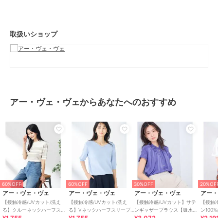
◆クルーネックサマーカーディガン：K2CGA20049
◆Vネックサマーカーディガン：K2CGA21049
◆フレンチスリーブ美ラクるサマーニット：K2FHA30039※素材は異
取扱いショップ
なります
--------------------
透け感：なし（ホワイトは淡い色のインナー着用がおすすめです）
裏地：なし
アー・ヴェ・ヴェからあなたへのおすすめ
伸縮性：あり
光沢感：なし
生地の厚さ：ふつう
--------------------
≪お気に入り登録機能の使い方≫
■商品のお気に入り登録（ハートマークをクリック）
60%OFF
60%OFF
30%OFF
20%OF
再入荷通知や値下げ等、お得なご案内を受けることができます。
アー・ヴェ・ヴェ
アー・ヴェ・ヴェ
アー・ヴェ・ヴェ
アー
【接触冷感/UVカット/洗え
【接触冷感/UVカット/洗え
【接触冷感/UVカット】サテ
【接触冷
--------------------
る】クルーネックハーフスリ
る】Vネックハーフスリーブ
ンギャザーブラウス【吸水速
ン100
ーブ美ラクるサマーニット
美ラクるサマーニット
乾/イージーケア】
ップハ