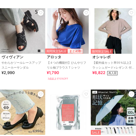
期間限定SALE
まとめ割
期間限定SALE
ヴィヴィアン
アロッタ
オシャレボ
やわらかソールレースアップ
【４つの機能付】ひんやりフ
【紫外線カット率99％以上】
スニーカーサンダル
リル袖ブラウスＴシャツ
ラッシュガード×レギンス 付
¥2,990
¥1,790
¥6,822
き タンキニ
再入荷
3点以上で10%OFF
SALE