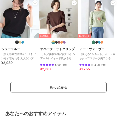
ヨン 64% ナイロン 36%
商品のお取り扱い方法
特徴
トップス
ナイロン
/
ニット素材
/
レーヨ
ン素材
/
無地
/
半袖
/
５分・７
分袖
/
その他袖デザイン
/
LL･13
40%OFF
60%OFF
号以上あり
/
S･7号以下あり
/
大
きいサイズあり
/
UVカット加工
/
洗える
/
ライフスタイル
/
ボ
シューラルー
オペークドットクリップ
アー・ヴェ・ヴェ
ートネック
【ひんやり洗濯機可S-LL】イ
【UV／接触冷感／抗ピル】シ
【洗える/UVカット】ボートネ
ンせず着られる 大人シンプル
アー＆レイヤード風さらりニ
ックパフスリーブ美ラクるニ
¥2,989
サマーニット
ット《洗濯機OK》
ット
ニット・セーター
5.00
4.28
（
2件
）
（
7件
）
¥2,387
¥1,755
ナイロン
/
ニット素材
/
レーヨ
ン素材
/
無地
/
半袖
/
５分・７
分袖
/
その他袖デザイン
/
LL･13
号以上あり
/
S･7号以下あり
/
大
もっとみる
きいサイズあり
/
UVカット加工
/
洗える
/
ライフスタイル
/
ボ
ートネック
原産国
中国
あなたへのおすすめアイテム