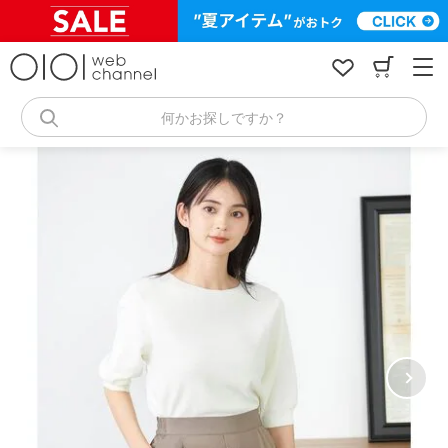
コ
ン
テ
ン
ツ
へ
何かお探しですか？
ス
キ
ッ
プ