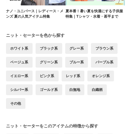
ナノ・ユニバース｜レディース・メ
夏本番！暑い夏を快適にする子供服
ンズ 夏の人気アイテム特集
特集｜Tシャツ・水着・甚平まで
ニット・セーターを色から探す
ホワイト系
ブラック系
グレー系
ブラウン系
ベージュ系
グリーン系
ブルー系
パープル系
イエロー系
ピンク系
レッド系
オレンジ系
シルバー系
ゴールド系
白無地
白織柄
その他
ニット・セーターをこのアイテムの特徴から探す