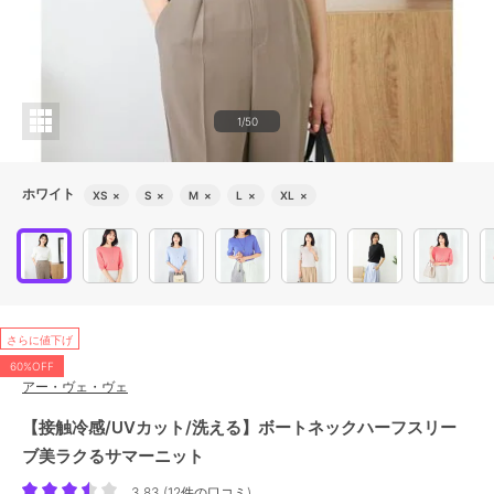
1/50
ホワイト
XS
×
S
×
M
×
L
×
XL
×
さらに値下げ
60%OFF
アー・ヴェ・ヴェ
【接触冷感/UVカット/洗える】ボートネックハーフスリー
ブ美ラクるサマーニット
3.83
(
12件の口コミ
)