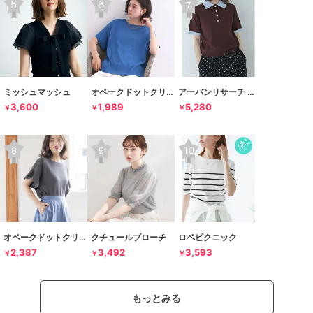
ミッシュマッシュ
オペークドットクリップ
アーバンリサーチ サニーレーベル
3,600
1,989
5,280
￥
￥
￥
オペークドットクリップ
クチュールブローチ
ロペピクニック
2,387
3,492
3,593
￥
￥
￥
もっとみる