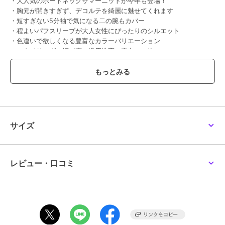
・大人気のボートネックサマーニットが今年も登場！
・胸元が開きすぎず、デコルテを綺麗に魅せてくれます
・短すぎない5分袖で気になる二の腕もカバー
・程よいパフスリーブが大人女性にぴったりのシルエット
・色違いで欲しくなる豊富なカラーバリエーション
・スタイリングの幅が広い汎用性高い安心の一枚
【素材】
・目の詰まったきれいな表面感が高見え
・夏に嬉しい接触冷感＆UVカット機能付き
・ドライタッチで快適な着心地
・お手入れしやすいマシンウォッシャブル
サイズ
【コーディネート】
トップスインもアウトも決まる丈感で幅広い着こなしを楽しめます。
ジャケットのインナーにも着やすく、通勤時も着回せるのがうれしい
ポイント。
レビュー・口コミ
同素材カーディガンとのアンサンブル着用もおすすめ。
【美ラクるサマーニットシリーズ】
◆クルーネックサマーニット：K2FGA20039
◆Vネックパフスリーブサマーニット：K2FGA59039
◆ボートネックパフスリーブサマーニット：K2FGA69039