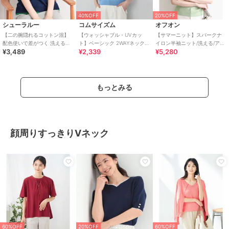
40%OFF
20%OFF
シューラルー
コムサイズム
オフオン
【二の腕隠れるコットン混】
【ウォッシャブル・UVカッ
【サマーニット】スパークナ
配色使いで差がつく 洗える五
ト】ベーシック 2WAYネック5
イロン半袖ニット/洗える/アン
¥3,489
¥2,339
¥5,280
分袖ニット
分袖ニット
サンブル対応/WEB限定サイズ
あり
もっとみる
顔周りすっきりVネック
60%OFF
20%OFF
60%OFF