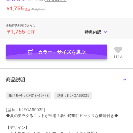
1,755
￥
￥4,389
税込
各種特典利用でさらに
￥1,755
OFF
特典内訳
カラー・サイズを選ぶ
334人
商品説明
商品番号：CF018-49778
型番：K2FGA69039
[型番：K2FGA69039]
◆夏の美ラクるニットが登場！暑い時期にピッタリな機能付き◆
【デザイン】