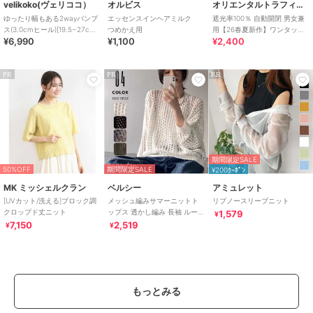
velikoko(ヴェリココ）
オルビス
オリエンタルトラフィック
ゆったり幅もある2wayパンプ
エッセンスインヘアミルク
遮光率100％ 自動開閉 男女兼
ス(3.0cmヒール)[19.5~27cm]
つめかえ用
用【26春夏新作】ワンタッチ
¥6,990
¥1,100
¥2,400
ラクチンきれいシューズ
晴雨兼用 折りたたみ傘 /G-
0601
PR
PR
PR
期間限定SALE
50%OFF
期間限定SALE
¥200ｸｰﾎﾟﾝ
MK ミッシェルクラン
ベルシー
アミュレット
[UVカット/洗える]ブロック調
メッシュ編みサマーニットト
リブノースリーブニット
クロップド丈ニット
ップス 透かし編み 長袖 ルーズ
1,579
¥
ホワイト 4色展開
7,150
2,519
¥
¥
もっとみる