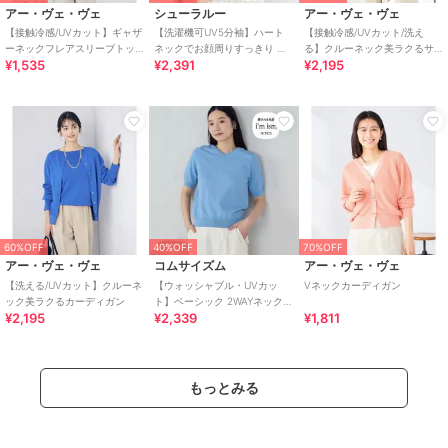
アー・ヴェ・ヴェ
シューラルー
アー・ヴェ・ヴェ
【接触冷感/UVカット】ギャザ
【洗濯機可UV5分袖】ハート
【接触冷感/UVカット/洗え
ーネックフレアスリーブトッ
ネックでお顔周りすっきり バ
る】クルーネック美ラクるサ
¥1,535
¥2,391
¥2,195
プス
イカラーニット
マーカーディガン
60%OFF
40%OFF
70%OFF
アー・ヴェ・ヴェ
コムサイズム
アー・ヴェ・ヴェ
【洗える/UVカット】クルーネ
【ウォッシャブル・UVカッ
Vネックカーディガン
ック美ラクるカーディガン
ト】ベーシック 2WAYネック5
¥2,195
¥2,339
¥1,811
分袖ニット
もっとみる