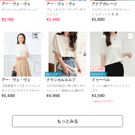
アー・ヴェ・ヴェ
アー・ヴェ・ヴェ
アクアガレージ
ラメメッシュサマーニット
フレンチスリーブシアーサマ
ドルマンスリーブサマーニッ
ーニット
ト レディース 春 夏
¥2,195
¥2,469
¥2,690
まとめ割
¥500ｸｰﾎﾟﾝ
¥200ｸｰﾎﾟﾝ
アー・ヴェ・ヴェ
クラシカルエルフ
ドゥーベル
【低身長サイズ】レースレイ
その日の気分に寄り添うサマ
メッシュ編サマーニットトッ
ヤードフレアスリーブサマー
ーニット！前後2way鹿の子編
プス
¥5,489
¥4,998
¥3,590
ニット
みフレンチスリーブニットプ
ルオーバー
2点以上で20%OFF
もっとみる