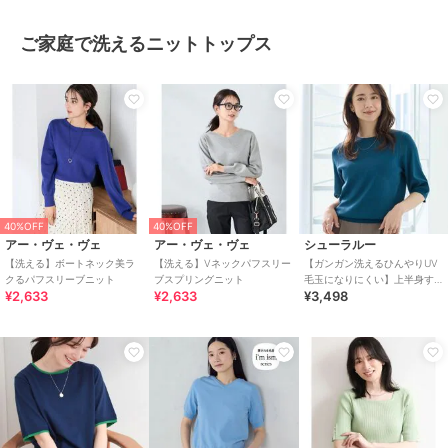
ご家庭で洗えるニットトップス
40%OFF
40%OFF
アー・ヴェ・ヴェ
アー・ヴェ・ヴェ
シューラルー
【洗える】ボートネック美ラ
【洗える】Vネックパフスリー
【ガンガン洗えるひんやりUV
クるパフスリーブニット
ブスプリングニット
毛玉になりにくい】上半身す
¥2,633
¥2,633
¥3,498
っきり 二の腕見せない5分袖ニ
ット