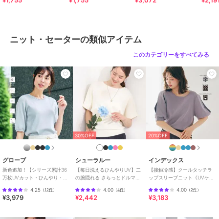
¥1,755
¥1,755
¥3,072
¥2,19
※商品画像は、光の当たり具合やパソコンなどの閲覧環境により
実際の色味と異なって見える場合がございます。
商品の色味の目安は商品単体の画像をご参照ください。
ニット・セーターの類似アイテム
※34(XSサイズ)・42(XLサイズ)はWEB・一部限定店舗での販売です。
このカテゴリーをすべてみる
ブランド
アー・ヴェ・ヴェ
ショップ
アー・ヴェ・ヴェ
商品カテゴリ
トップス
／
ニット・セーター
性別タイプ
レディース
30%OFF
20%OFF
トップス
／
ニット・セーター
カラー
ホワイト、ピンク、ライトブル
グローブ
シューラルー
インデックス
ー、ブルー、グレージュ、ブラッ
新色追加！【シリーズ累計36
【毎日洗えるひんやりUV】二
【接触冷感】クールタッチラ
ク
万枚UVカット・ひんやり・洗
の腕隠れる さらっとドルマン
ップスリーブニット《UVケア
濯機OK】やわらかドライタッ
半袖ニット
／洗濯機OK／XS～3L／9col》
サイズ
XS,S,M,L,XL
4.25
4.00
4.00
（
12件
）
（
4件
）
（
2件
）
チ 五分袖ニット
¥3,979
¥2,442
¥3,183
素材
ピンク/ライトブルー/ブルー/ホワ
イト/ブラック/グレージュ：レー