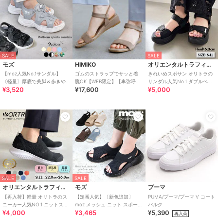
SALE
SALE
モズ
HIMIKO
オリエンタルトラフィック
【moz人気No.1サンダル】
ゴムのストラップでサッと着
きれいめスポサン オリトラの
〔軽量〕厚底で美脚＆歩きや
脱OK【WEB限定】【卑弥呼
サンダル人気No.1 ダブルベル
¥3,520
¥17,600
¥5,000
すい！疲れにくいフィット感
26SS】ゴムストラップサンダ
ト スポーツサンダル /42207
のスポーツサンダル
ル/661250
SALE
SALE
オリエンタルトラフィック
モズ
プーマ
【再入荷】軽量 オリトラのス
【定番人気】〔新色追加〕
PUMA/プーマ/プーマ V コート
ニーカー人気NO.1 ニットスニ
moz メッシュ ニット スポーツ
バルク
¥4,000
¥3,465
¥5,390
ーカー スリッポン /3709
サンダル
再入荷