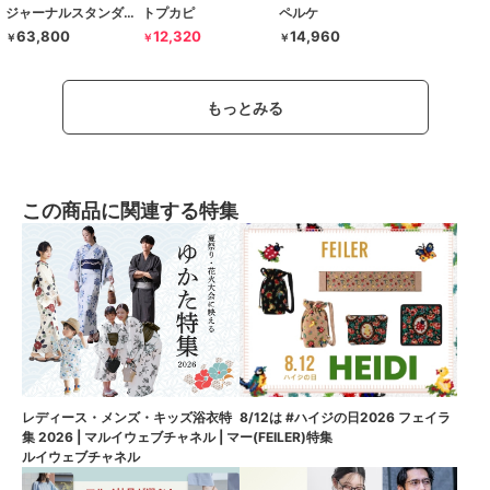
ジャーナルスタンダード レサージュ
トプカピ
ペルケ
63,800
12,320
14,960
￥
￥
￥
もっとみる
この商品に関連する特集
8/12は #ハイジの日2026 フェイラ
レディース・メンズ・キッズ浴衣特
ー(FEILER)特集
集 2026 | マルイウェブチャネル | マ
ルイウェブチャネル