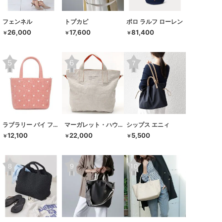
フェンネル
トプカピ
ポロ ラルフ ローレン
26,000
17,600
81,400
￥
￥
￥
ラブラリー バイ フェイラー
マーガレット・ハウエル アイデア
シップス エニィ
12,100
22,000
5,500
￥
￥
￥