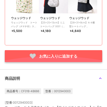
ウェッジウッド
ウェッジウッド
ウェッジウッド
ウェッジウッド トート
【25×25×13cm】ミニ
【28×31×8cm】Ａ４横
バッグ（Aマチ付）スト
トートバッグ 0001（レ
型トートバッグ
ロベリー インクブル
ディース）（ウェッジウ
0001（レディース）
5,500
4,180
4,840
¥
¥
¥
ー 【WEDGWOOD】
ッド/WEDGWOOD）
（WEDGWOOD）
お気に入りに追加する
商品説明
商品番号：CF018-48666
型番：0012940003
[型番:0012940003]