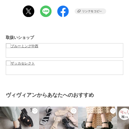
商品カテゴリ
バッグ
／
トートバッグ
性別タイプ
レディース
バッグ
／
トートバッグ
ガールズ
バッグ
／
トートバッグ
取扱いショップ
カラー
ホワイト、ネイビー
サイズ
幅 高さ約25cm マチ約13cm
素材
表地：綿（ポリ塩化ビニル加工）
商品のお取り扱い方法
お手入れ
－
原産国
中国製
ヴィヴィアンからあなたへのおすすめ