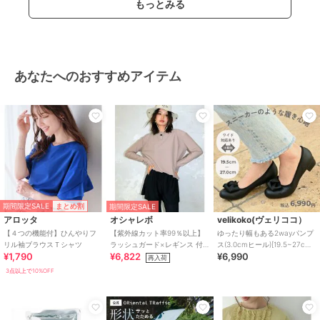
もっとみる
あなたへのおすすめアイテム
期間限定SALE
まとめ割
期間限定SALE
アロッタ
オシャレボ
velikoko(ヴェリココ）
【４つの機能付】ひんやりフ
【紫外線カット率99％以上】
ゆったり幅もある2wayパンプ
リル袖ブラウスＴシャツ
ラッシュガード×レギンス 付
ス(3.0cmヒール)[19.5~27cm]
¥1,790
¥6,822
¥6,990
き タンキニ
ラクチンきれいシューズ
再入荷
3点以上で10%OFF