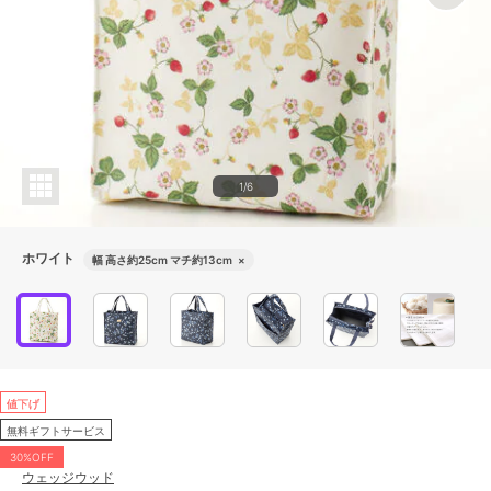
1/6
ホワイト
幅 高さ約25cm マチ約13cm
×
値下げ
無料ギフトサービス
30%OFF
ウェッジウッド