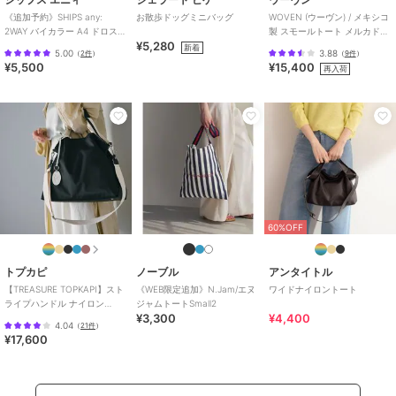
《追加予約》SHIPS any:
お散歩ドッグミニバッグ
WOVEN (ウーヴン) / メキシコ
2WAY バイカラー A4 ドロスト
製 スモールトート メルカドバ
¥5,280
トート バッグ
ッグ かごバッグ
新着
5.00
3.88
（
2件
）
（
9件
）
¥5,500
¥15,400
再入荷
60%OFF
トプカピ
ノーブル
アンタイトル
【TREASURE TOPKAPI】スト
《WEB限定追加》N.Jam/エヌ
ワイドナイロントート
ライプハンドル ナイロン
ジャムトートSmall2
¥3,300
¥4,400
2way トートバッグ A4対応
4.04
（
21件
）
¥17,600