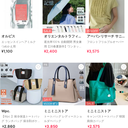
SALE
35%OFF
オルビス
オリエンタルトラフィック
アーバンリサーチ サニーレーベル
エッセンスインヘアミルク
遮光率100％ 自動開閉 男女兼
フロントフリルプルオーバー
つめかえ用
用【26春夏新作】ワンタッチ
¥1,100
¥2,400
¥3,575
晴雨兼用 折りたたみ傘 /G-
0601
PR
PR
PR
SALE
SALE
¥500ｸｰﾎﾟﾝ
Wpc.
ミニミニストア
ミニミニストア
【Wpc.】保冷保温トートバッ
トートバッグ レディースショ
キャンバストートバッグ 韓国
グ ランチバッグ 保冷剤ポケッ
ルダーバッグ
肩掛けバッグ
ト付き ランチトート バッグ
2,860
3,850
2,575
¥
¥
¥