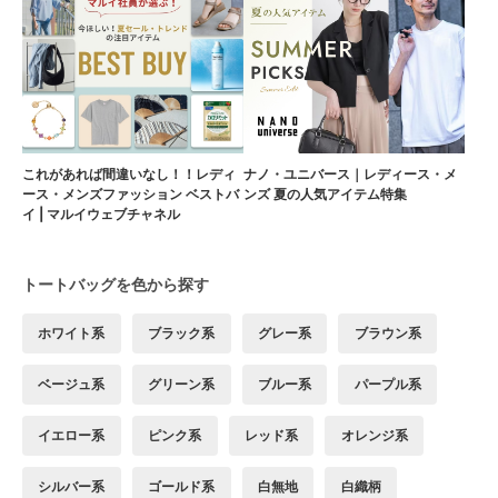
これがあれば間違いなし！！レディ
ナノ・ユニバース｜レディース・メ
ース・メンズファッション ベストバ
ンズ 夏の人気アイテム特集
イ | マルイウェブチャネル
トートバッグを色から探す
ホワイト系
ブラック系
グレー系
ブラウン系
ベージュ系
グリーン系
ブルー系
パープル系
イエロー系
ピンク系
レッド系
オレンジ系
シルバー系
ゴールド系
白無地
白織柄