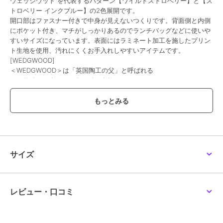
ウェッジウッド を代表するパターン【ワイルドストロベリー】と【ス
トロベリー インクブルー】の2色展開です。
開口部はファスナー付きで中身が見えないつくりです。背面側と内側
にポケット付き、マチがしっかりあるのでランチバッグなどに使いや
すいサイズになっています。表面にはラミネート加工を施したプリン
ト生地を使用、汚れにくくお手入れしやすいアイテムです。
[WEDGWOOD]
＜WEDGWOOD＞は「英国陶工の父」と呼ばれる
ジョサイア・ウェッジウッドにより
1759年に創設された洋食器ブランドです。
イギリス王室をはじめ各国の王侯貴族たちに
愛用されたことで名声を確実なものとし、
現代においても常に新しいものに挑戦して時代をリードしてきた
ジョサイアのスピリットが創業当時から変わらずに受け継がれていま
す。
サイズ
この商品は無料ギフトサービスの対象商品です
>>無料ギフトサービスについての詳細はこちら
レビュー・口コミ
ブランド
ウェッジウッド
ショップ
ブルーミング中西
／
ザッカセレ
クト