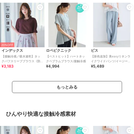
20%OFF
インデックス
ロペピクニック
ビス
【接触冷感／吸水速乾】タッ
【ベストヒット】ハートネッ
【新色追加】美easyリネンラ
クパフスリーブブラウス《防
クペプラムブラウス/接触冷感
イクワイドパンツ/イージーケ
¥3,183
¥4,994
¥5,489
シワ／洗濯機OK／XS～3L／
ア・接触冷感・セットアップ
8col》
対応
もっとみる
ひんやり快適な接触冷感素材