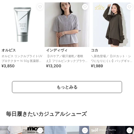
オルビス
インディヴィ
コカ
オルビス リンクルブライトUV
【UVケア／吸汗速乾／着映
＼新色登場／【UVカット・シ
プロテクター N 50g 医薬部外
え】フリルピンタックブラウ
ワになりにくい】バッグギャ
¥3,850
¥13,200
¥1,989
品（顔用日焼け止め）
ス
ザーUVパーカー 全4色
もっとみる
毎日履きたいカジュアルシューズ