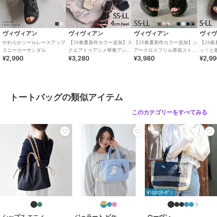
ヴィヴィアン
ヴィヴィアン
ヴィヴィアン
ヴィ
やわらかソールレースアップ
【26春夏新作カラー追加】ス
【26春夏新作カラー追加】シ
【26
スニーカーサンダル
クエアトゥアシメ華奢アンク
アークロスフリル厚底ストラ
ッ！と
¥2,990
¥3,280
¥3,980
¥2,9
ルストラップサンダル
ップサンダル
トクロ
トートバッグの類似アイテム
このカテゴリーをすべてみる
¥1000ｸｰﾎﾟﾝ
シップス エニィ
ジェラート ピケ
ウーヴン