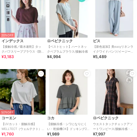
20%OFF
インデックス
ロペピクニック
ビス
【接触冷感／吸水速乾】タッ
【ベストヒット】ハートネッ
【新色追加】美easyリネンラ
クパフスリーブブラウス《防
クペプラムブラウス/接触冷感
イクワイドパンツ/イージーケ
¥3,183
¥4,994
¥5,489
シワ／洗濯機OK／XS～3L／
ア・接触冷感・セットアップ
8col》
対応
50%OFF
コーエン
コカ
ロペピクニック
【UVカット・接触冷感】
【接触冷感・シワになりにく
ウエストタックチェックアソ
WELLTECT（ウェルテクト）
い・乾燥機OK】ドッキング2
ートワンピース/接触冷感・防
¥1,760
¥1,989
¥7,997
USAコットン フレアスリーブ
段フリルTシャツ 全2色
シワ・リンクコーデ