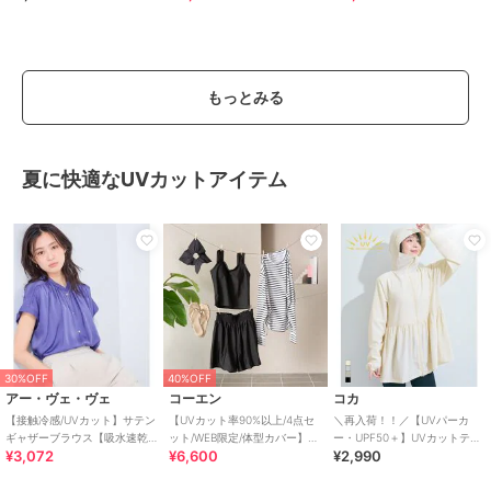
ONDOO
もっとみる
夏に快適なUVカットアイテム
30%OFF
40%OFF
アー・ヴェ・ヴェ
コーエン
コカ
【接触冷感/UVカット】サテン
【UVカット率90%以上/4点セ
＼再入荷！！／【UVパーカ
ギャザーブラウス【吸水速乾/
ット/WEB限定/体型カバー】シ
ー・UPF50＋】UVカットティ
¥3,072
¥6,600
¥2,990
イージーケア】
ュシュ付きアソートスイムウ
アードパーカー 全4色
エア（イン