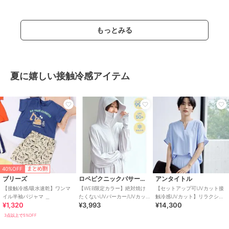
もっとみる
夏に嬉しい接触冷感アイテム
40%OFF
まとめ割
ブリーズ
ロペピクニックパサージュ
アンタイトル
【接触冷感/吸水速乾】ワンマ
【WEB限定カラー】絶対焼け
【セットアップ可UVカット接
イル半袖パジャマ ＿
たくないUVパーカー/UVカッ
触冷感UVカット】リラクシー
¥1,320
¥3,993
¥14,300
ト・接触冷感
キーVネックブラウス
3点以上で5%OFF