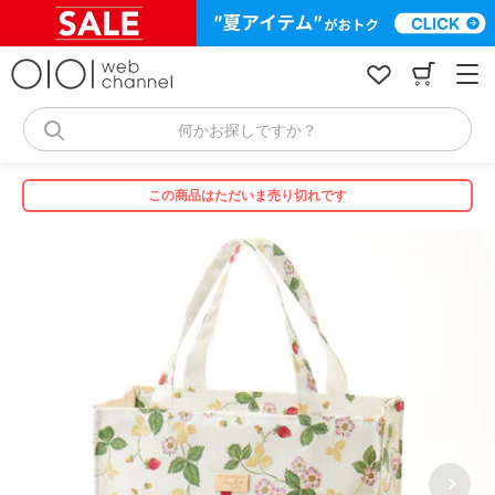
コ
ン
テ
ン
ツ
へ
何かお探しですか？
ス
キ
ッ
この商品はただいま売り切れです
プ