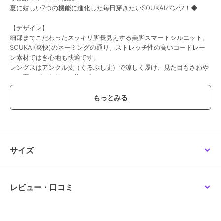
夏に嬉しい7つの機能に進化した毎日穿きたいSOUKAIパンツ！◆
【デザイン】
細部までこだわったスッキリ脚長見えする美脚スマートシルエット。
SOUKAI(爽快)のネーミングの通り、ストレッチ性の高いコードレー
ン素材ではき心地も快適です。
レングスはアンクル丈（くるぶし丈）で涼しく履け、見た目もさわや
かで夏にぴったりの一枚です。
幅広いサイズ展開でどなたにもフィットします。
トレンドに左右されず、幅広い着こなしにマッチするシンプルベーシ
ックな5ポケットパンツは一着あれば重宝すること間違いなしです◎
【素材】
多機能コードレーンストレッチ素材を使用。
接触冷感や速乾機能で、夏でも爽やかにスッキリと着用できます。
サイズ
毛玉になりにくいアンチピリング、軽い水や汚れを弾く軽撥水加工付
き、イージーケア、ご自宅で気軽に洗濯機洗いできるため、お手入れ
も簡単でデイリーユースにヘビロテできます。
レビュー・口コミ
【スタイリング】
ベーシックデザインなのでカジュアルからビジカジ・オンスタイルま
で幅広いスタイルで大活躍するおすすめアイテムです。