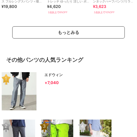
ス フルレングスパンツ＜吸汗
トレッチ ゆったり 涼しい ボト
ンタックハーフパンツ/リライ
¥19,800
¥4,620
¥3,623
速乾/紫外線防止/接触冷感/スト
ムス 清涼 涼感 カモフラージュ
ト夏2【吸水速乾/UVカット】
レッチ＞
2点以上で8%OFF
2点以上で10%OFF
もっとみる
その他パンツの人気ランキング
エドウィン
7,040
￥