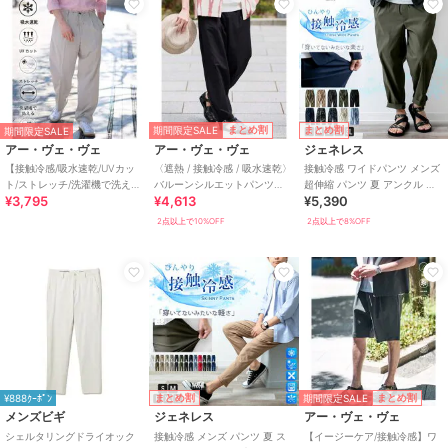
期間限定SALE
まとめ割
まとめ割
期間限定SALE
アー・ヴェ・ヴェ
アー・ヴェ・ヴェ
ジェネレス
【接触冷感/吸水速乾/UVカッ
〈遮熱 / 接触冷感 / 吸水速乾〉
接触冷感 ワイドパンツ メンズ
ト/ストレッチ/洗濯機で洗える/
バルーンシルエットパンツ
超伸縮 パンツ 夏 アンクル 涼
¥3,795
¥4,613
¥5,390
イージーケア】リライト １
【イージーケア / 洗濯機で洗え
しい 吸水速乾 ストレッチ ルー
タックワイド
る】
ズ
2点以上で10%OFF
2点以上で8%OFF
期間限定SALE
まとめ割
まとめ割
¥888ｸｰﾎﾟﾝ
メンズビギ
ジェネレス
アー・ヴェ・ヴェ
シェルタリングドライオック
接触冷感 メンズ パンツ 夏 ス
【イージーケア/接触冷感】ワ