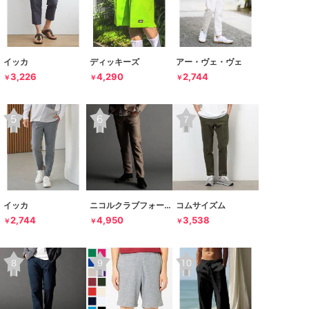
イッカ
ディッキーズ
アー・ヴェ・ヴェ
3,226
4,290
2,744
￥
￥
￥
イッカ
ニコルクラブフォーメン
コムサイズム
2,744
4,950
3,538
￥
￥
￥