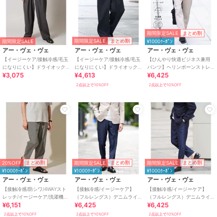
期間限定SALE
まとめ割
期間限定SALE
まとめ割
期間限定SALE
¥1000ｸｰﾎﾟﾝ
アー・ヴェ・ヴェ
アー・ヴェ・ヴェ
アー・ヴェ・ヴェ
【イージーケア/接触冷感/毛玉
【イージーケア/接触冷感/毛玉
【ひんやり快適ビジネス兼用
になりにくい】ドライオック
になりにくい】ドライオック
パンツ】ヘリンボーンストレ
¥3,075
¥4,613
¥6,425
スオーバーパンツ
スバレルレッグイージーパン
ッチ５ポケットパンツ【接触
ツ
冷感/ストレッチ/シワ
2点以上で10%OFF
2点以上で10%OFF
20%OFF
期間限定SALE
期間限定SALE
まとめ割
まとめ割
まとめ割
¥1000ｸｰﾎﾟﾝ
¥1000ｸｰﾎﾟﾝ
¥1000ｸｰﾎﾟﾝ
アー・ヴェ・ヴェ
アー・ヴェ・ヴェ
アー・ヴェ・ヴェ
【接触冷感/防シワ/4WAYスト
【接触冷感/イージーケア】
【接触冷感/イージーケア】
レッチ/イージーケア/洗濯機で
（フルレングス）デニムライ
（フルレングス）デニムライ
¥6,151
¥6,425
¥6,425
洗える/毛玉になりにくい】４
クストレッチスマートスラッ
クストレッチセミルーズパン
ＷＡＹツイ
クス
ツ
2点以上で10%OFF
2点以上で10%OFF
2点以上で10%OFF