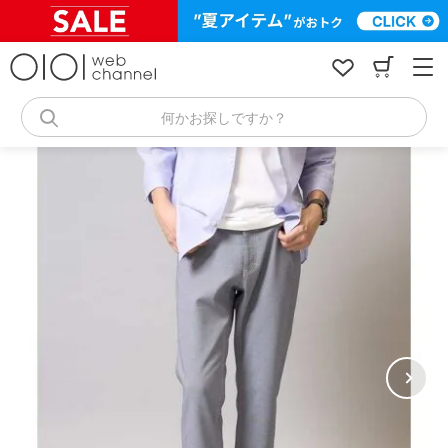
コ
ン
テ
ン
ツ
へ
何かお探しですか？
ス
キ
ッ
プ