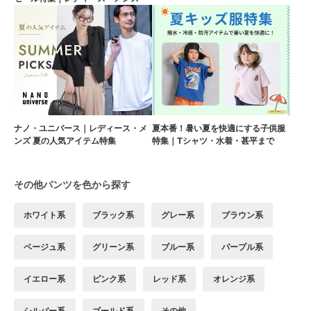
ナノ・ユニバース｜レディース・メ
夏本番！暑い夏を快適にする子供服
ンズ 夏の人気アイテム特集
特集｜Tシャツ・水着・甚平まで
その他パンツを色から探す
ホワイト系
ブラック系
グレー系
ブラウン系
ベージュ系
グリーン系
ブルー系
パープル系
イエロー系
ピンク系
レッド系
オレンジ系
シルバー系
ゴールド系
その他