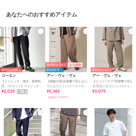
あなたへのおすすめアイテム
期間限定SALE
まとめ割
期間限定SALE
¥1000ｸｰﾎﾟﾝ
期間限定SALE
コーエン
アー・ヴェ・ヴェ
アー・ヴェ・ヴェ
【ストレッチ、撥水、耐摩耗
【接触冷感/洗濯機で洗える/シ
【イージーケア/洗濯機で洗え
性、UVカット】ストレッチテ
ワになりにくい/イージーケア/
る/毛玉になりにくい/ストレッ
¥2,025
¥5,382
¥3,075
ックナイロンレギュラーパン
ストレッチ】オックスストレ
チ】メッシュストレッチワン
再入荷
ツ
ッチオーバーパ
タックワイドイー
2点以上で10%OFF