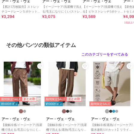
アー・ヴェ・ヴェ
アー・ヴェ・ヴェ
アー・ヴェ・ヴェ
アー
商品の色味の目安は商品単体の画像をご参照ください。
【累計3万枚販売】ストレッ
【イージーケア/洗濯機で洗え
【イージーケア/洗濯機で洗え
【新色
チコードレーン５ポケット
る/毛玉になりにくい/ストレ
る】ピケストレッチ5ポケッ
トセミ
¥3,294
¥3,075
¥3,569
¥4,9
SOUKAIベーシックアンクル
ッチ】チノストレッチパンツ
トパンツ
【イー
期間限定セール開催中
パンツ【接触冷感/
る】
2点以上で
ブランド
アー・ヴェ・ヴェ
その他パンツの類似アイテム
ショップ
アー・ヴェ・ヴェ
このカテゴリーをすべてみる
商品カテゴリ
パンツ
／
その他パンツ
性別タイプ
メンズ
パンツ
／
その他パンツ
カラー
ライトブルー、ダークグリーン、
ネイビー、オフホワイト、ライト
グレー、ブラック
サイズ
S,M,L,XL,XXL
期間限定SALE
期間限定SALE
まとめ割
まとめ割
¥1000ｸｰﾎﾟﾝ
¥1000ｸｰﾎﾟﾝ
期間限定SALE
素材
ダークグリーン/ライトブルー/ネ
イビー/オフホワイト/ライトグレ
アー・ヴェ・ヴェ
アー・ヴェ・ヴェ
アー・ヴェ・ヴェ
ー/ブラック：ポリエステル 77%
【接触冷感/イージーケア/洗濯
【接触冷感/イージーケア/洗濯
【接触冷感/遮熱/イージーケア/
コットン 21% ポリウレタン 2%
機で洗える/毛玉になりにく
機で洗える/遮熱/毛玉になりに
吸水速乾/UVカット】リライ
商品のお取り扱い方法