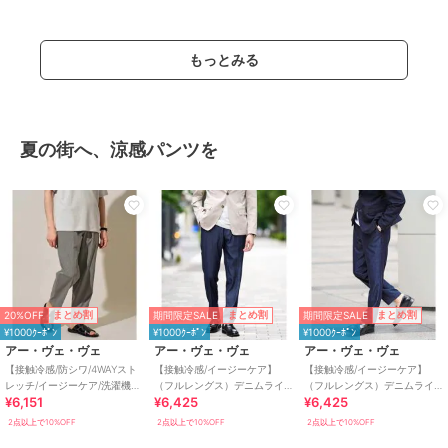
もっとみる
夏の街へ、涼感パンツを
20%OFF
期間限定SALE
期間限定SALE
まとめ割
まとめ割
まとめ割
¥1000ｸｰﾎﾟﾝ
¥1000ｸｰﾎﾟﾝ
¥1000ｸｰﾎﾟﾝ
アー・ヴェ・ヴェ
アー・ヴェ・ヴェ
アー・ヴェ・ヴェ
【接触冷感/防シワ/4WAYスト
【接触冷感/イージーケア】
【接触冷感/イージーケア】
レッチ/イージーケア/洗濯機で
（フルレングス）デニムライ
（フルレングス）デニムライ
¥6,151
¥6,425
¥6,425
洗える/毛玉になりにくい】４
クストレッチスマートスラッ
クストレッチセミルーズパン
ＷＡＹツイ
クス
ツ
2点以上で10%OFF
2点以上で10%OFF
2点以上で10%OFF