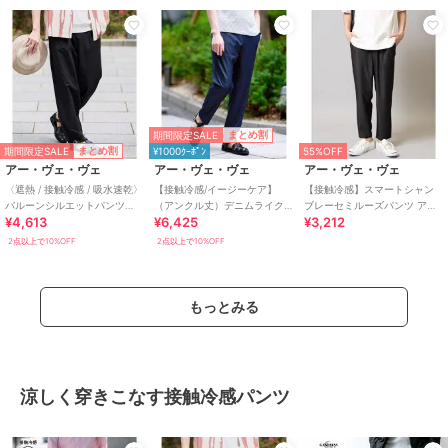
期間限定SALE
まとめ割
期間限定SALE
まとめ割
¥1000ｸｰﾎﾟﾝ
55%OFF
アー・ヴェ・ヴェ
アー・ヴェ・ヴェ
アー・ヴェ・ヴェ
〈遮熱 / 接触冷感 / 吸水速乾〉
【接触冷感/イージーケア】
【接触冷感】スマートシャン
バルーンシルエットパンツ
（アンクル丈）デニムライク
ブレーセミルーズパンツ アン
¥4,613
¥6,425
¥3,212
【イージーケア / 洗濯機で洗え
ストレッチアンクルセミルー
クル丈
る】
ズパンツ
2点以上で10%OFF
2点以上で10%OFF
もっとみる
涼しく穿きこなす接触冷感パンツ