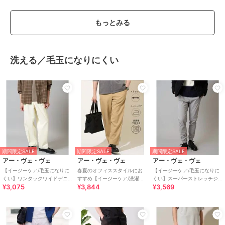
もっとみる
洗える／毛玉になりにくい
期間限定SALE
期間限定SALE
期間限定SALE
アー・ヴェ・ヴェ
アー・ヴェ・ヴェ
アー・ヴェ・ヴェ
【イージーケア/毛玉になりに
春夏のオフィススタイルにお
【イージーケア/毛玉になりに
くい】ワンタックワイドデニ
すすめ【イージーケア/洗濯機
くい】スーパーストレッチジ
¥3,075
¥3,844
¥3,569
ムスラックス【ストレッチ/洗
で洗える/毛玉になりにくい/ス
ョガーパンツ【洗濯機で洗え
濯機で洗える】
トレッチ】アムン
る】