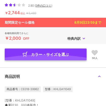
2.80
(
5件の口コミ
)
2,744
￥
￥5,489
税込
期間限定セール価格
8月9日23:59
まで
各種特典利用でさらに
￥2,000
OFF
特典内訳
カラー・サイズを選ぶ
50人
商品説明
商品番号：CE018-39962
型番：KHLGA11049
[型番：KHLGA11049]
◆累計30、000本販売！