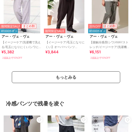
期間限定SALE
20%OFF
まとめ割
まとめ割
¥1000ｸｰﾎﾟﾝ
期間限定SALE
¥1000ｸｰﾎﾟﾝ
アー・ヴェ・ヴェ
アー・ヴェ・ヴェ
アー・ヴェ・ヴェ
【イージーケア/洗濯機で洗え
【イージーケア/毛玉になりに
【接触冷感/防シワ/4WAYスト
る/毛玉になりにくい/シワにな
くい】オーバーパンツ
レッチ/イージーケア/洗濯機で
¥5,382
¥3,844
¥6,151
りにくい/ストレッチ】カチオ
LANATEC【洗濯機で洗える】
洗える/毛玉になりにくい】４
ンスラブツイス
ＷＡＹツイ
2点以上で10%OFF
2点以上で10%OFF
もっとみる
冷感パンツで残暑を凌ぐ