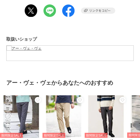
トップスはシャツ・カットソー・ジャケットなど様々なアイテムに合
わせられる万能ボトムです。
無地見えするため、柄物トップスとの相性も良いです。
----------------
取扱いショップ
透け感：なし
裏地：なし
伸縮性：あり
光沢感：ややあり
生地の厚さ：普通
----------------
アー・ヴェ・ヴェからあなたへのおすすめ
≪お気に入り登録機能の使い方≫
■商品のお気に入り登録（ハートマークをクリック）
再入荷通知や値下げ等、お得なご案内を受けることができます。
----------------
※商品画像は、光の当たり具合やパソコンなどの閲覧環境により実際
期間限定
期間限定SALE
期間限定SALE
期間限定SALE
の色味と異なって見える場合がございます。