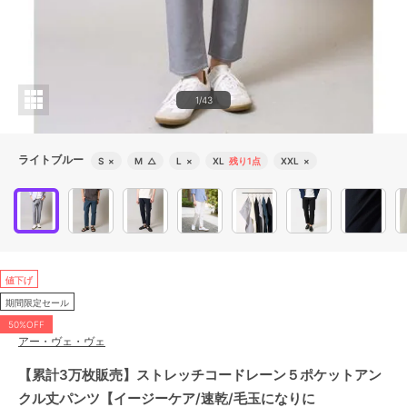
1/43
ライトブルー
S
×
M
△
L
×
XL
残り1点
XXL
×
値下げ
期間限定セール
50%OFF
アー・ヴェ・ヴェ
【累計3万枚販売】ストレッチコードレーン５ポケットアン
クル丈パンツ【イージーケア/速乾/毛玉になりに