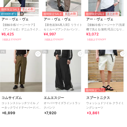
期間限定SALE
まとめ割
期間限定SALE
期間限定SALE
まとめ割
まとめ割
¥1000ｸｰﾎﾟﾝ
アー・ヴェ・ヴェ
アー・ヴェ・ヴェ
アー・ヴェ・ヴェ
【接触冷感/イージーケア】
【新色追加&再入荷】リライト
【接触冷感/イージーケア/洗濯
（アンクル丈）デニムライク
セミルーズアンクルパンツ
機で洗える/速乾/毛玉になりに
¥6,425
¥4,997
¥3,072
ストレッチアンクルスマート
【イージーケア/洗濯機で洗え
くい】ミニロゴプリントセミ
スラックス
る】
ワイドシルエッ
2点以上で10%OFF
2点以上で10%OFF
2点以上で10%OFF
PR
PR
PR
期間限定SALE
コムサイズム
エムエスジー
スプートニクス
コットンストレッチツイル ノ
オーバーサイズライントラッ
ウォッシュドツイル クライミ
ータックワイドテーパードパ
クパンツ
ングショーツ
ンツ
6,899
7,920
3,861
¥
¥
¥