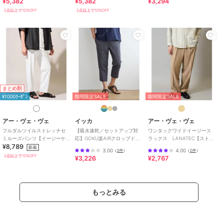
¥5,382
¥5,382
¥3,294
い】ツイルストレッチサイド
くい/ストレッチ】ライトオッ
ト １タックハーフパンツ
アジャスターワイド
クスストレッ
2点以上で10%OFF
2点以上で10%OFF
特徴
パンツ
綿・コットン素材
/
ポリエステル
素材
/
無地
/
洗える
/
吸水速乾
加工
/
撥水／防水加工
/
スキニ
ー・スリム
/
ミッドライズ
/
ラ
イフスタイル
/
ミモレ・クロップ
ド・半端丈
まとめ割
その他パンツ
¥1000ｸｰﾎﾟﾝ
期間限定SALE
期間限定SALE
綿・コットン素材
/
ポリエステル
素材
/
無地
/
洗える
/
吸水速乾
アー・ヴェ・ヴェ
イッカ
アー・ヴェ・ヴェ
加工
/
撥水／防水加工
/
スキニ
フルダルツイルストレッチセ
【吸水速乾／セットアップ対
ワンタックワイドイージース
ー・スリム
/
ミッドライズ
/
ラ
ミルーズパンツ【イージーケ
応】GOKU楽AIRクロップドパ
ラックス LANATEC【ストレ
イフスタイル
/
ミモレ・クロップ
¥8,789
ア/洗濯機で洗える/】
ンツ
ッチ/洗濯機で洗える/イージー
新着
3.00
4.00
（
2件
）
（
2件
）
ド・半端丈
ケア/毛玉に
2点以上で10%OFF
¥3,226
¥2,767
原産国
中国
もっとみる