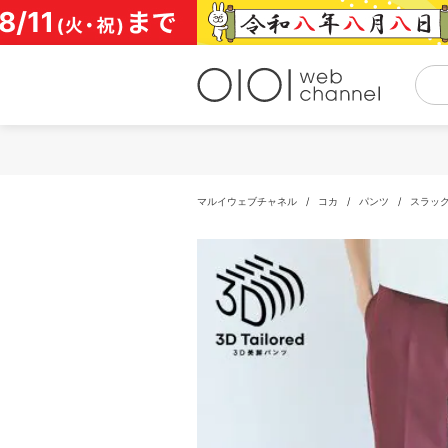
コ
ン
テ
ン
ツ
へ
ス
キ
ッ
プ
マルイウェブチャネル
/
コカ
/
パンツ
/
スラッ