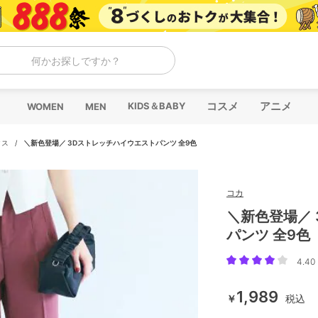
何かお探しですか？
コスメ
アニメ
KIDS＆BABY
WOMEN
MEN
クス
/
＼新色登場／ 3Dストレッチハイウエストパンツ 全9色
コカ
＼新色登場／
パンツ 全9色
4.40 
1,989
￥
税込