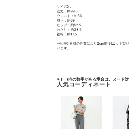
サイズXL
総丈：約99.6
ウエスト：約36
股下：約69
ヒップ：約52.5
わたり：約33.6
裾幅：約17.5
※生地や素材の性質により2cm前後(ニット製
います。
※ ( )内の数字がある場合は、ヌード
人気コーディネート