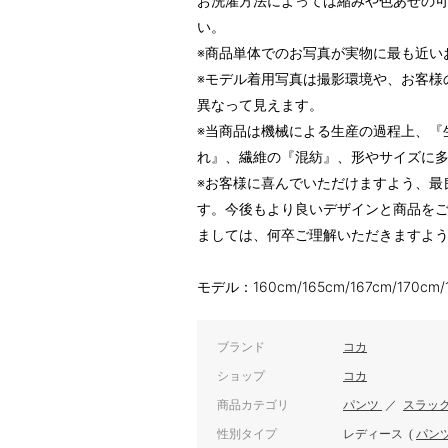
お洗濯方法によっては縮みや色あせの
い。
※商品単体でのお写真が実物に最も近い
※モデル着用写真は撮影環境や、お客様
異なって見えます。
※当商品は機械による生産の過程上、『
れ』、繊維の『混紡』、形やサイズに
※お客様に喜んでいただけますよう、最
す。今後もより良いデザインと商品を
ましては、何卒ご理解いただきますよ
モデル：160cm/165cm/167cm/170cm/
ブランド
コカ
ショップ
コカ
商品カテゴリ
パンツ
／
スラッ
性別タイプ
レディース
(
パン