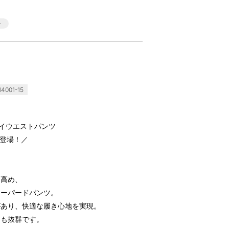
4001-15
ハイウエストパンツ
が登場！／
を高め、
テーパードパンツ。
があり、快適な履き心地を実現。
さも抜群です。