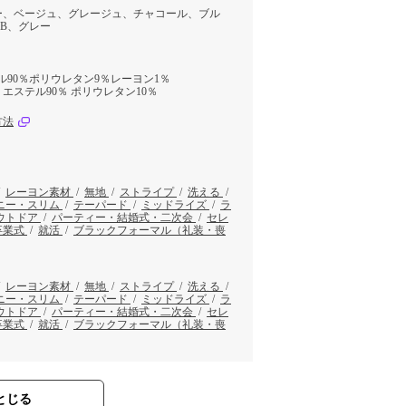
ー、ベージュ、グレージュ、チャコール、ブル
B、グレー
ル90％ポリウレタン9％レーヨン1％
エステル90％ ポリウレタン10％
方法
/
レーヨン素材
/
無地
/
ストライプ
/
洗える
/
ニー・スリム
/
テーパード
/
ミッドライズ
/
ラ
ウトドア
/
パーティー・結婚式・二次会
/
セレ
卒業式
/
就活
/
ブラックフォーマル（礼装・喪
/
レーヨン素材
/
無地
/
ストライプ
/
洗える
/
ニー・スリム
/
テーパード
/
ミッドライズ
/
ラ
ウトドア
/
パーティー・結婚式・二次会
/
セレ
卒業式
/
就活
/
ブラックフォーマル（礼装・喪
とじる