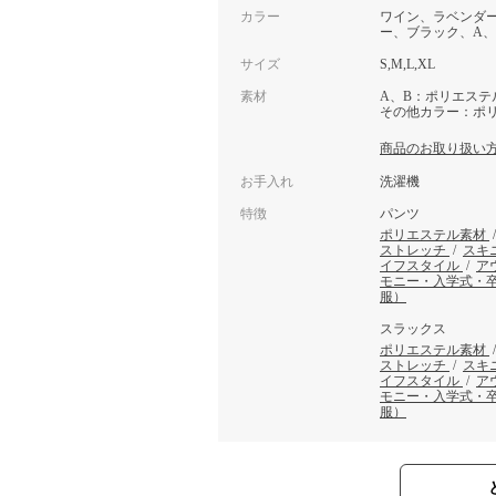
カラー
ワイン、ラベンダ
ー、ブラック、A、
サイズ
S,M,L,XL
素材
A、B：ポリエステ
その他カラー：ポリ
商品のお取り扱い
お手入れ
洗濯機
特徴
パンツ
ポリエステル素材
ストレッチ
/
スキ
イフスタイル
/
ア
モニー・入学式・
服）
スラックス
ポリエステル素材
ストレッチ
/
スキ
イフスタイル
/
ア
モニー・入学式・
服）