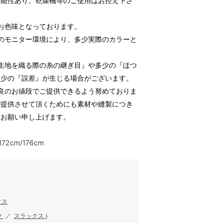
可能性あり。乾燥機等のご使用はお控え下さ
お色味となっております。
のモニター環境により、多少実際のカラーと
生地を織る際の糸の継ぎ目』や多少の『ほつ
多少の『誤差』が生じる場合がございます。
良のお値段でご提供できるよう努めておりま
ご提供させて頂くためにも素材や縫製につき
うお願い申し上げます。
172cm/176cm
クス
ツ
／
スラックス
)