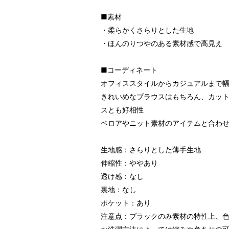
■素材
・柔らかくさらりとした生地
・ほんのりつやのある素材感で高見え
■コーディネート
オフィススタイルからカジュアルまで
きれいめなブラウスはもちろん、カッ
スとも好相性
ベロアやニット素材のアイテムと合わ
生地感：さらりとした薄手生地
伸縮性：ややあり
透け感：なし
裏地：なし
ポケット：あり
注意点：ブラックのみ素材の特性上、