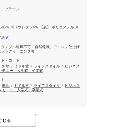
ー、ブラウン
96％ ポリウレタン4％ 【裏】 ポリエステル10
方法
、タンブル乾燥不可、自然乾燥、アイロン仕上げ
エットクリーニング可
ット・コート
/
無地
/
ミドル丈
/
ライフスタイル
/
ビジネス
レモニー・入学式・卒業式
ット
/
無地
/
ミドル丈
/
ライフスタイル
/
ビジネス
レモニー・入学式・卒業式
とじる