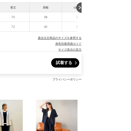
着丈
肩幅
ゆき丈
70
38
75
72
40
77
過去注文商品のサイズを参照する
身長別着用感ガイド
サイズ表示の見方
試着する
プライバシーポリシー