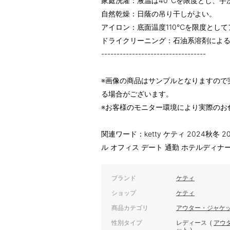
家庭洗濯：液温は40℃を限度とし、手
自然乾燥：日蔭の吊り干しがよい。
アイロン：底面温度110℃を限度とし
ドライクリーニング：石油系溶剤によ
----------------------------------
※画像の商品はサンプルとなりますので
る場合がございます。
※お客様のモニター環境により実際のお
関連ワード：ketty ケティ 2024秋冬 
ル オフィス デート 通勤 ホテルディナ
ブランド
ケティ
ショップ
ケティ
商品カテゴリ
アウター・ジャケ
性別タイプ
レディース
(
アウ