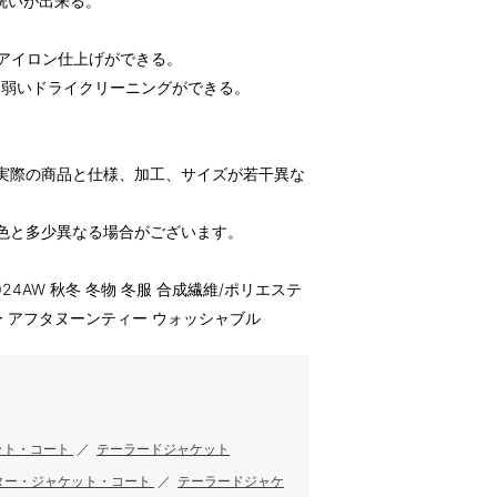
洗いが出来る。
てアイロン仕上げができる。
る弱いドライクリーニングができる。
実際の商品と仕様、加工、サイズが若干異な
色と多少異なる場合がございます。
2024AW 秋冬 冬物 冬服 合成繊維/ポリエステ
ー アフタヌーンティー ウォッシャブル
ット・コート
／
テーラードジャケット
ター・ジャケット・コート
／
テーラードジャケ