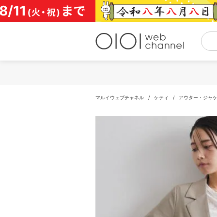
コ
ン
テ
ン
ツ
へ
ス
キ
ッ
プ
マルイウェブチャネル
/
ケティ
/
アウター・ジャ