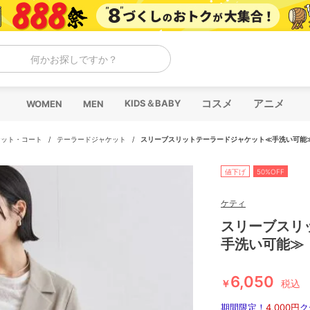
何かお探しですか？
コスメ
アニメ
KIDS＆BABY
WOMEN
MEN
ケット・コート
/
テーラードジャケット
/
スリーブスリットテーラードジャケット≪手洗い可能
値下げ
50%OFF
ケティ
スリーブスリ
手洗い可能≫
6,050
￥
税込
期間限定！
4,000円
ク