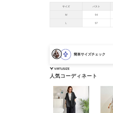
サイズ
バスト
M
94
L
97
簡単サイズチェック
人気コーディネート