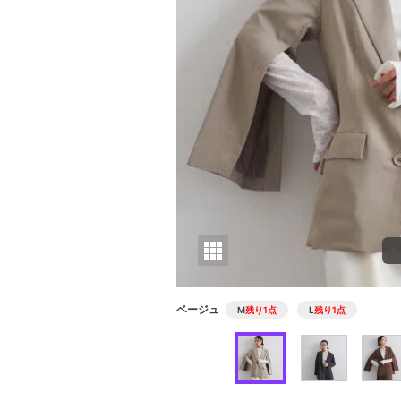
ベージュ
M
残り1点
L
残り1点