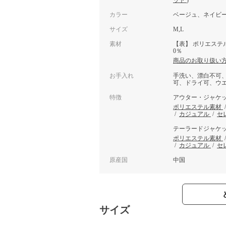
ット
)
カラー
ベージュ、ネイビ
サイズ
M,L
素材
【表】 ポリエステル
0％
商品のお取り扱い
お手入れ
手洗い、漂白不可
可、ドライ可、ウ
特徴
アウター・ジャケ
ポリエステル素材
/
カジュアル
/
セ
テーラードジャケ
ポリエステル素材
/
カジュアル
/
セ
原産国
中国
サイズ