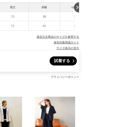
着丈
肩幅
ゆき丈
70
38
75
72
40
77
過去注文商品のサイズを参照する
身長別着用感ガイド
サイズ表示の見方
試着する
プライバシーポリシー