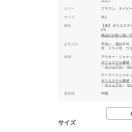
ット
)
カラー
ブラウン、ネイビ
サイズ
M,L
素材
【表】 ポリエステル
0％
商品のお取り扱い
お手入れ
手洗い、漂白不可
可、ドライ可、ウ
特徴
アウター・ジャケ
ポリエステル素材
/
カジュアル
/
セ
テーラードジャケ
ポリエステル素材
/
カジュアル
/
セ
原産国
中国
サイズ