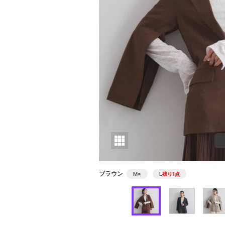
ブラウン
M
×
L
残り1点