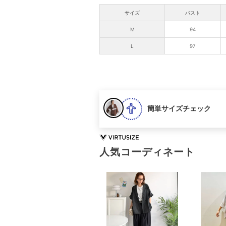
サイズ
バスト
M
94
L
97
簡単サイズチェック
人気コーディネート