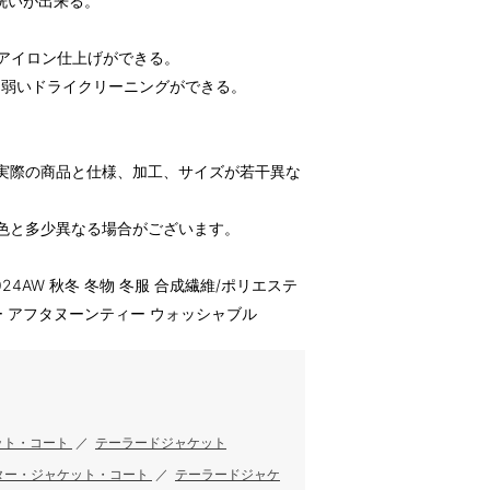
洗いが出来る。
てアイロン仕上げができる。
る弱いドライクリーニングができる。
実際の商品と仕様、加工、サイズが若干異な
色と多少異なる場合がございます。
2024AW 秋冬 冬物 冬服 合成繊維/ポリエステ
ー アフタヌーンティー ウォッシャブル
ット・コート
／
テーラードジャケット
ター・ジャケット・コート
／
テーラードジャケ