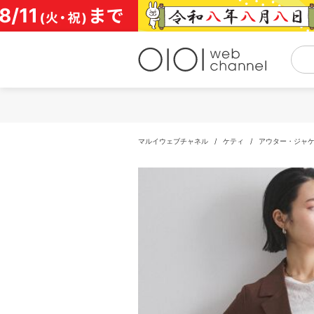
コ
ン
テ
ン
ツ
へ
ス
キ
ッ
プ
マルイウェブチャネル
/
ケティ
/
アウター・ジャ