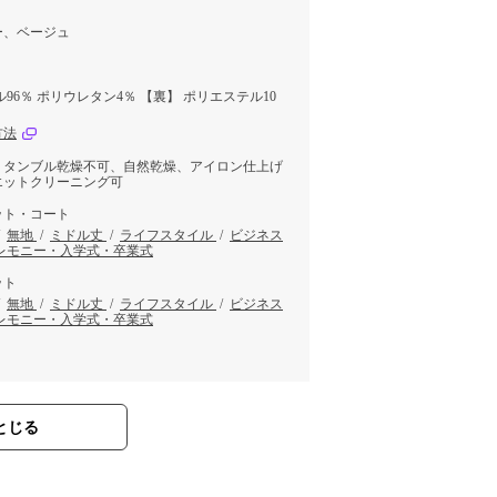
ー、ベージュ
96％ ポリウレタン4％ 【裏】 ポリエステル10
方法
、タンブル乾燥不可、自然乾燥、アイロン仕上げ
エットクリーニング可
ット・コート
/
無地
/
ミドル丈
/
ライフスタイル
/
ビジネス
レモニー・入学式・卒業式
ット
/
無地
/
ミドル丈
/
ライフスタイル
/
ビジネス
レモニー・入学式・卒業式
とじる