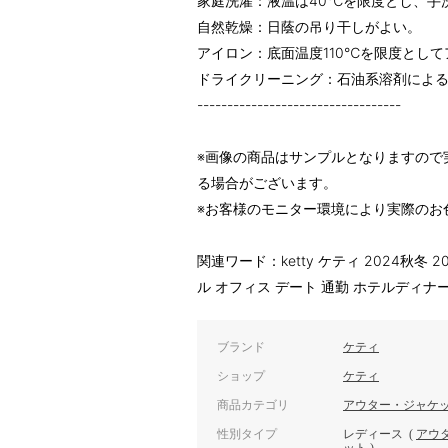
家庭洗濯：液温は40℃を限度とし、手
自然乾燥：日蔭の吊り干しがよい。
アイロン：底面温度110℃を限度とし
ドライクリーニング：石油系溶剤によ
----------------------------------
※画像の商品はサンプルとなりますので
る場合がございます。
※お客様のモニター環境により実際のお
関連ワード：ketty ケティ 2024秋冬 
ル オフィス デート 通勤 ホテルディナ
ブランド
ケティ
ショップ
ケティ
商品カテゴリ
アウター・ジャケ
性別タイプ
レディース
(
アウ