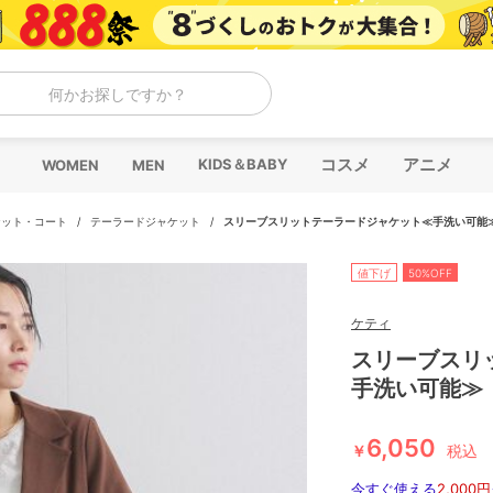
何かお探しですか？
コスメ
アニメ
KIDS＆BABY
WOMEN
MEN
ケット・コート
/
テーラードジャケット
/
スリーブスリットテーラードジャケット≪手洗い可能
値下げ
50%OFF
ケティ
スリーブスリ
手洗い可能≫
6,050
￥
税込
今すぐ使える
2,000円