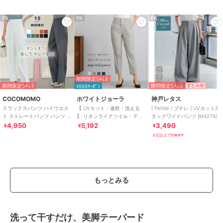
≫
≫
PR
PR
PR
期間限定SALE
期間限定SALE
期間限定SALE
¥888ｸｰﾎﾟﾝ
まとめ割
COCOMOMO
ホワイトジョーラ
神戸レタス
スラックスパンツ ハイウエス
【 UVカット・速乾・洗える
[ Petitle / プチレ ] UVカット2
ト ストレートパンツ パンツ ボ
】 リネンライクツイル・テー
タックワイドパンツ [M4276]
トムス レディース カジュアル
パードパンツ
4,950
5,192
3,490
¥
¥
¥
きれいめ
2点以上で5%OFF
もっとみる
洗って干すだけ、美脚テーパード