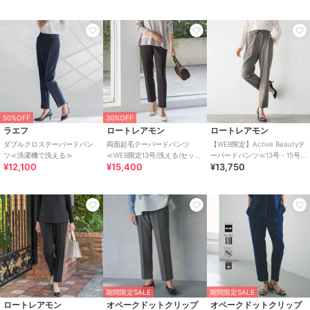
50%OFF
30%OFF
ラエフ
ロートレアモン
ロートレアモン
ダブルクロステーパードパン
両面起毛テーパードパンツ
【WEB限定】Active Beautyテ
ツ≪洗濯機で洗える≫
≪WEB限定13号/洗える/セット
ーパードパンツ≪13号・15号
¥12,100
¥15,400
¥13,750
アップ対応≫
あり/洗濯機で洗える≫
期間限定SALE
期間限定SALE
ロートレアモン
オペークドットクリップ
オペークドットクリップ