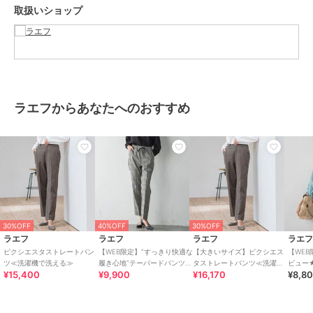
取扱いショップ
アイロン：底面温度110℃を限度としてアイロン仕上げができる。
ドライクリーニング：石油系溶剤による弱いドライクリーニングがで
きる。
----------------------------------
※画像の商品はサンプルとなりますので実際の商品と仕様、加工、サ
イズが若干異なる場合がございます。
ラエフからあなたへのおすすめ
※お客様のモニター環境により実際のお色と多少異なる場合がござい
ます。
※撮影状況や光の当たり具合により、色合いが異なって見える場合が
ございます。
※商品タグに記載されたサイズはヌードサイズです。実際の商品のサ
イズは商品情報の実寸をご確認ください。
関連ワード：la.f… ラ エフ 2024秋冬 2024AW 冬 冬服 イージーパン
ツ ロングパンツ スタンダード 10分丈 ポリエステル レーヨン シンプ
30%OFF
40%OFF
30%OFF
ル フォーマル モード マニッシュ ドローストリング ストレッチ
ラエフ
ラエフ
ラエフ
ラエ
ピクシエスタストレートパン
【WEB限定】”すっきり快適な
【大きいサイズ】ピクシエス
【WEB
ツ≪洗濯機で洗える≫
履き心地”テーパードパンツ≪
タストレートパンツ≪洗濯機
ビュー★
¥15,400
¥9,900
¥16,170
¥8,8
洗濯機で洗える≫
で洗える≫
タンク
ブランド
ラエフ
ショップ
ラエフ