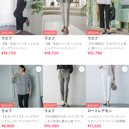
20%OFF
20%OFF
30%OFF
ラエフ
ラエフ
ラエフ
【極・名品パンツ】シェルタ
【極・名品パンツ】シェルタ
【WEB限定】“まるでデニム見
リングワイドパンツ
リングテーパードパンツ
え”裾スリットテーパードパン
¥16,720
¥16,720
¥10,780
ツ
60%OFF
40%OFF
40%OFF
ラエフ
ラエフ
ロートレアモン
【大きいサイズ】バックサテ
【WEB限定/大きいサイズ】”す
シェルタリングドライオック
ンアムンゼンアニマルプリン
っきり快適な履き心地”テーパ
ステーパードパンツ≪洗濯機
¥8,800
¥10,560
¥11,220
トブラウス≪洗濯機で洗える
ードパンツ≪洗濯機で洗える
で洗える≫