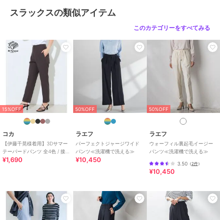
商品カテゴリ
パンツ
／
スラックス
スラックスの類似アイテム
性別タイプ
レディース
このカテゴリーをすべてみる
パンツ
／
スラックス
カラー
ブラック、チャコールグレー
サイズ
7号,9号,11号
素材
ポリエステル63％ レーヨン34％
ポリウレタン3％
商品のお取り扱い方法
15%OFF
50%OFF
50%OFF
お手入れ
洗濯機、漂白不可、タンブル乾燥
不可、自然乾燥、アイロン仕上げ
コカ
ラエフ
ラエフ
可、ドライ可、ウエットクリーニ
【伊藤千晃様着用】3Dサマー
パーフェクトジャージワイド
ウォーフィル裏起毛イージー
ング可
テーパードパンツ 全4色 / 接触
パンツ≪洗濯機で洗える≫
パンツ≪洗濯機で洗える≫
¥1,690
¥10,450
冷感・シワになりにくい
特徴
パンツ
3.50
（
2件
）
¥10,450
ポリエステル素材
/
レーヨン素材
/
無地
/
スキニー・スリム
/
テ
ーパード
/
ミッドライズ
/
ハイ
ライズ
/
ライフスタイル
/
パー
ティー・結婚式・二次会
/
セレモ