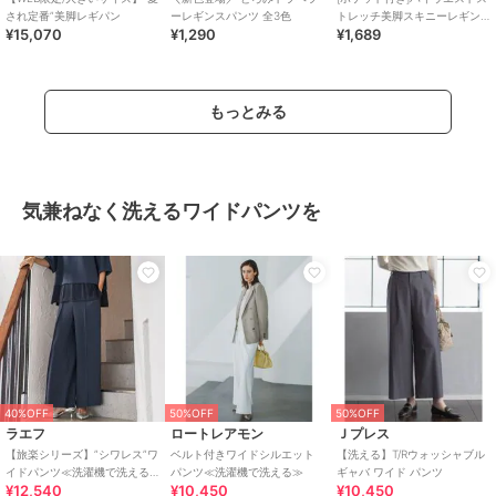
され定番”美脚レギパン
ーレギンスパンツ 全3色
トレッチ美脚スキニーレギン
¥15,070
¥1,290
¥1,689
スパンツ
もっとみる
気兼ねなく洗えるワイドパンツを
40%OFF
50%OFF
50%OFF
ラエフ
ロートレアモン
Ｊプレス
【旅楽シリーズ】”シワレス”ワ
ベルト付きワイドシルエット
【洗える】T/Rウォッシャブル
イドパンツ≪洗濯機で洗える
パンツ≪洗濯機で洗える≫
ギャバ ワイド パンツ
¥12,540
¥10,450
¥10,450
≫