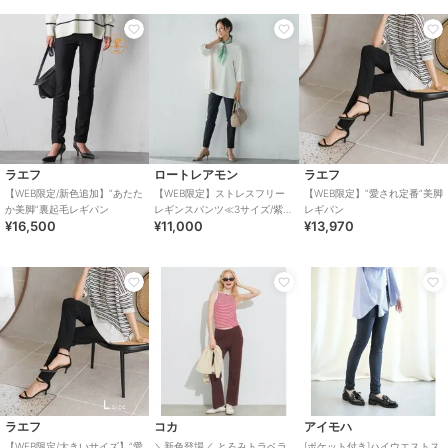
ラエフ
ロートレアモン
ラエフ
【WEB限定/新色追加】”あたた
【WEB限定】ストレスフリー
【WEB限定】”愛され定番”美脚
か美脚”裏起毛レギパン
レギンスパンツ≪3サイズ/紫外
レギパン
¥16,500
¥11,000
¥13,970
線防止/接触冷感洗濯機で洗え
る≫
ラエフ
コカ
アイモハ
【WEB限定/大きいサイズ】”愛
＼新色登場／ とろみトラベラ
[ポケット付き]ハイウエストス