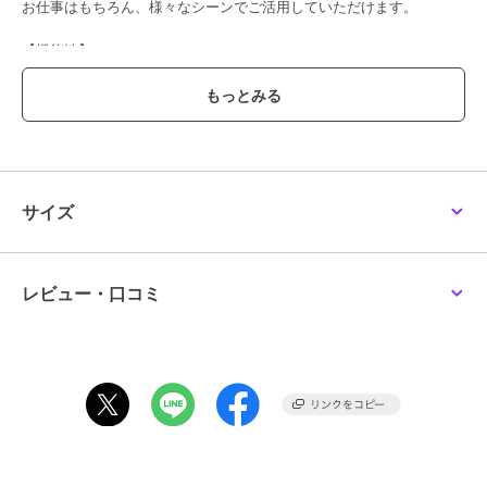
お仕事はもちろん、様々なシーンでご活用していただけます。
【機能性】
◆2wayストレッチ
縦横に伸縮する快適な着心地
【素材の特徴】
ラエフブランドオリジナルの、織り整理共に尾州産地で仕上げた着用
感抜群の2WAYストレッチ素材になります。
タテヨコ糸ともに通常より高密度の規格で織り上げ、仕立て映えの良
サイズ
さと着用時の安心感を生み出し、
整理加工においても生地を縮ませ、通常の2WAYに比べより人の動き
に呼応すべく
タテ伸び重視で仕上げたハイパワーストレッチになります。
レビュー・口コミ
また生地の表裏両面にマイクロピーチ加工を施し、風合いに温かみが
あり、
非常に肌触りの良い製品に仕上がっています。
----------------------------------
洗濯方法
家庭洗濯：液温は30℃を限度とし、洗濯機で非常に弱い洗濯ができ
る。
自然乾燥：日蔭の吊り干しがよい。