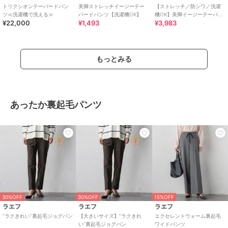
トリクシオンテーパードパン
美脚ストレッチイージーテー
【ストレッチ／防シワ／洗濯
ツ≪洗濯機で洗える≫
パードパンツ【洗濯機OK】
機OK】美脚イージーテーパー
¥22,000
¥1,493
¥3,983
ドパンツ《SS～LL／5col／セ
ットアップ可／丈が選べ
もっとみる
あったか裏起毛パンツ
30%OFF
30%OFF
15%OFF
ラエフ
ラエフ
ラエフ
”ラクきれい”裏起毛ジョグパン
【大きいサイズ】”ラクきれ
エクセレントウォーム裏起毛
い”裏起毛ジョグパン
ワイドパンツ