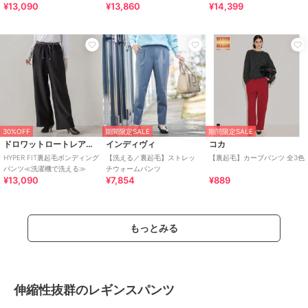
¥13,090
¥13,860
¥14,399
30%OFF
期間限定SALE
期間限定SALE
ドロワットロートレアモン
インディヴィ
コカ
HYPER FIT裏起毛ボンディング
【洗える／裏起毛】ストレッ
【裏起毛】カーブパンツ 全3色
パンツ≪洗濯機で洗える≫
チウォームパンツ
¥13,090
¥7,854
¥889
もっとみる
伸縮性抜群のレギンスパンツ