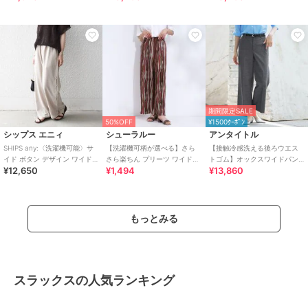
期間限定SALE
50%OFF
¥1500ｸｰﾎﾟﾝ
シップス エニィ
シューラルー
アンタイトル
SHIPS any:〈洗濯機可能〉サ
【洗濯機可柄が選べる】さら
【接触冷感洗える後ろウエス
イド ボタン デザイン ワイド
さら楽ちん プリーツ ワイドパ
トゴム】オックスワイドパン
¥12,650
¥1,494
¥13,860
イージー パンツ
ンツ
ツ
もっとみる
スラックスの人気ランキング