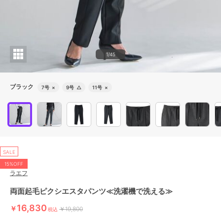
1/45
ブラック
7号
×
9号
△
11号
×
SALE
15%OFF
ラエフ
両面起毛ピクシエスタパンツ≪洗濯機で洗える≫
16,830
￥
￥19,800
税込