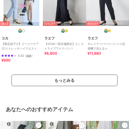
ニー・入学式・卒業式
/
就活
/
ブラックフォーマル（礼装・喪
服）
スラックス
SALE
50%OFF
40%OFF
ポリエステル素材
/
レーヨン素材
/
無地
/
スキニー・スリム
/
テ
コカ
ラエフ
ラエフ
ーパード
/
ミッドライズ
/
ハイ
【限定値下げ】イージーケア
【WEB&一部店舗限定】ピンス
キレリテーパードパンツ≪洗
ライズ
/
ライフスタイル
/
パー
3Dストレッチハイウエストパ
トライプワイドパンツ
濯機で洗える≫
ティー・結婚式・二次会
/
セレモ
¥8,800
¥11,880
ンツ
4.42
（
35件
）
ニー・入学式・卒業式
/
就活
/
¥990
ブラックフォーマル（礼装・喪
服）
原産国
日本
もっとみる
あなたへのおすすめアイテム