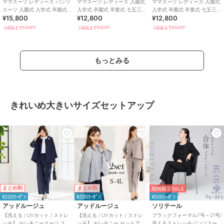
ママスーツ レディース パンツ
ママスーツ レディース 入園式
ママスーツ レディース 入園式
スーツ 入園式 入学式 卒園式
入学式 卒園式 卒業式 七五三
入学式 卒園式 卒業式 七五三
¥15,800
¥12,800
¥12,800
卒業式 七五三 セレモニー フォ
セレモニー フォーマル
セレモニー フォーマル
ーマル
2点以上で5%OFF
2点以上で5%OFF
2点以上で5%OFF
もっとみる
きれいめ大きいサイズセットアップ
まとめ割
まとめ割
期間限定SALE
¥200ｸｰﾎﾟﾝ
¥200ｸｰﾎﾟﾝ
¥500ｸｰﾎﾟﾝ
アッドルージュ
アッドルージュ
ソリテール
【洗える / UVカット / ストレ
【洗える / UVカット / ストレ
ブラックフォーマル7号～21号/
ッチ】 セレモニースーツ スト
ッチ】 セレモニー セットアッ
洗えるストレッチパンツスー