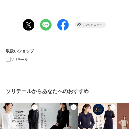
ポイント4 シワになりにくい
ポイント5 お家で洗える
ポイント6 UVカット（UV遮蔽率98％）
オンオフ問わず着用いただけます。
伸縮性を持つ素材感のためシワになりにくく、素材もキレイめで幅広
いシーンで着用いただけます。
子どもの入学式・卒業式・学校行事・ビジネス・普段使いまで幅広い
取扱いショップ
シーンで活躍！デイリー使いもセレモニーでも着回し抜群のスーツで
す。
サイズ 単位：cm
【ジャケットタイプ】
ジャケット
S M L
ソリテールからあなたへのおすすめ
バスト 87 94 101
ウエスト 75.5 82.5 89.5
肩幅 37 38 39
袖丈 57 58 59
袖口 24 25.5 27
着丈 57 58 59