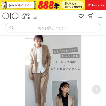
コ
ン
テ
ン
ツ
へ
何かお探しですか？
ス
キ
ッ
プ