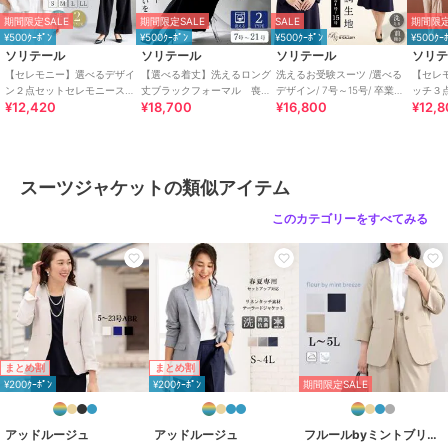
パンツ
期間限定SALE
期間限定SALE
SALE
期間限定
ウエスト
¥500ｸｰﾎﾟﾝ
¥500ｸｰﾎﾟﾝ
¥500ｸｰﾎﾟﾝ
¥500ｸｰ
（最小） 62 68 74
ソリテール
ソリテール
ソリテール
ソリ
（最大） 84 90 96
【セレモニー】選べるデザイ
【選べる着丈】洗えるロング
洗えるお受験スーツ /選べる
【セレ
ヒップ 98 104 110
ン２点セットセレモニースー
丈ブラックフォーマル 喪
デザイン/ 7号～15号/ 卒業式/
ッチ３
¥12,420
¥18,700
¥16,800
¥12,
ツ セットアップ 洗える
服 礼服 卒業式 卒園式
入学式
スーツ
総丈 90.5 92.5 94.5
入学式 卒業式
式 入
裾幅 16 17 18
股下 62 63 64
ジレ
スーツジャケットの類似アイテム
S M L
バスト 96.5 103.5 110.5
このカテゴリーをすべてみる
肩幅 35 36 37
着丈 69 70 71
パンツ
ウエスト
（最小） 62 68 74
（最大） 94 100 106
まとめ割
まとめ割
ヒップ 103 109 115
¥200ｸｰﾎﾟﾝ
¥200ｸｰﾎﾟﾝ
期間限定SALE
総丈 96 98 100
裾幅 22 23 24
股下 67 68 69
アッドルージュ
アッドルージュ
フルールbyミントブリーズ