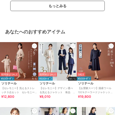
商品のお取り扱い方法
もっとみる
お手入れ
ご家庭の洗濯機でお洗濯可能で
す。
特徴
スーツ・セットアップ
カットソー素材
/
ポリエステル素
あなたへのおすすめアイテム
材
/
無地
/
５分・７分袖
/
S･7号
以下あり
/
洗える
/
パーティ
ー・結婚式・二次会
/
ビジネス
/
セレモニー・入学式・卒業式
/
就
活
スーツジャケット
カットソー素材
/
ポリエステル素
材
/
無地
/
５分・７分袖
/
S･7号
期間限定SALE
期間限定SALE
SALE
¥500ｸｰﾎﾟﾝ
以下あり
¥500ｸｰﾎﾟﾝ
/
洗える
/
パーティ
¥500ｸｰﾎﾟﾝ
ソリテール
ソリテール
ソリテール
ー・結婚式・二次会
/
ビジネス
/
【セレモニー】洗えるストレ
【セレモニー】デザイン選べ
【お受験スーツ】国産ウール
セレモニー・入学式・卒業式
/
就
ッチ３点セット セレモニー
る洗えるジャケット 単品
100％テーラードジャケットア
活
¥12,800
¥8,010
¥19,800
スーツ マザースーツ 入学
卒業式 入学式 ビジネス
ンサンブル/卒業式/卒園式大き
式 入園式 卒業式
セレモニースーツ
いサイズ
原産国
中国