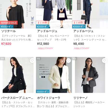
まとめ割
まとめ割
期間限定SALE
¥500ｸｰﾎﾟﾝ
¥200ｸｰﾎﾟﾝ
¥200ｸｰﾎﾟﾝ
ソリテール
アッドルージュ
アッドルージュ
【ブラックフォーマル 夏】
【洗える】 セレモニースーツ
【洗える / UVカット / ストレ
洗えるゆったりブラウス/喪服/
セットアップ 5号～23号
ッチ】 スーツ レディース セッ
¥7,920
¥12,980
¥8,490
礼服/レディース/法事/卒業式
トアップ 5号～23号
2点以上で5%OFF
2点以上で5%OFF
PR
PR
PR
¥888ｸｰﾎﾟﾝ
パークスロープ ニューヨーカー
ホワイトジョーラ
リリヤーノ
【洗える・ストレッチ・セッ
【UVカット･速乾・接触冷感･
【洗える】機能性ノーカラー
トアップ可】ダブルブレスト
防シワ･洗える】ダブルピケク
ジャケット