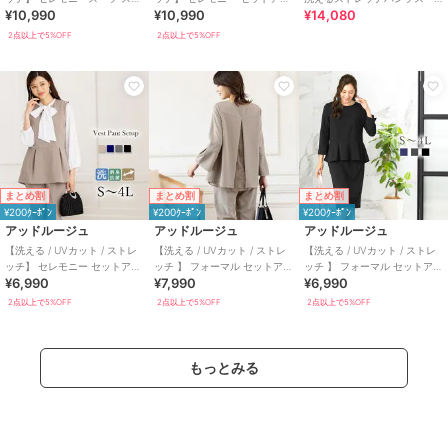
¥10,990
¥10,990
¥14,080
レッチ セットアップ S～4L
プ ストレッチ S~4L
ツ/２点セット/喪服/卒業式/卒
園式
2点以上で5%OFF
2点以上で5%OFF
まとめ割
まとめ割
まとめ割
¥200ｸｰﾎﾟﾝ
¥200ｸｰﾎﾟﾝ
¥200ｸｰﾎﾟﾝ
アッドルージュ
アッドルージュ
アッドルージュ
【洗える / UVカット / ストレ
【洗える / UVカット / ストレ
【洗える / UVカット / ストレ
ッチ】 セレモニー セットアッ
ッチ 】 フォーマル セットアッ
ッチ 】 フォーマル セットアッ
¥6,990
¥7,990
¥6,990
プ S~4L
プ 結婚式 S～4L
プ 結婚式 S～4L
2点以上で5%OFF
2点以上で5%OFF
2点以上で5%OFF
もっとみる