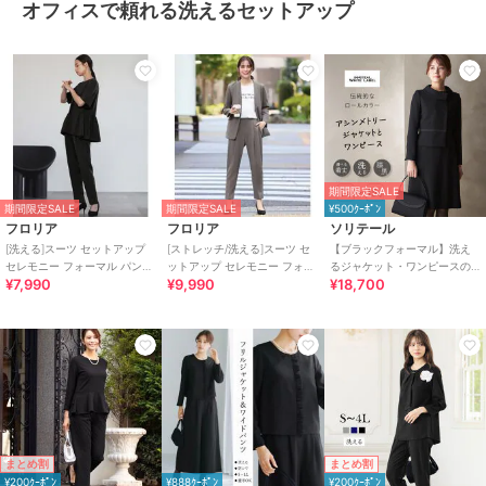
オフィスで頼れる洗えるセットアップ
期間限定SALE
期間限定SALE
期間限定SALE
¥500ｸｰﾎﾟﾝ
フロリア
フロリア
ソリテール
[洗える]スーツ セットアップ
[ストレッチ/洗える]スーツ セ
【ブラックフォーマル】洗え
セレモニー フォーマル パンツ
ットアップ セレモニー フォー
るジャケット・ワンピースの
¥7,990
¥9,990
¥18,700
スーツ 卒業式 入学式
マル パンツスーツ 卒業式 入学
アンサンブル/喪服/礼服/卒業
式
式/卒園式
まとめ割
まとめ割
¥200ｸｰﾎﾟﾝ
¥888ｸｰﾎﾟﾝ
¥200ｸｰﾎﾟﾝ