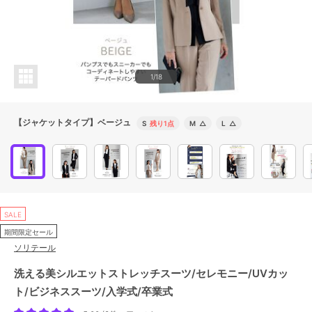
1/18
【ジャケットタイプ】ベージュ
S
残り1点
M
△
L
△
SALE
期間限定セール
ソリテール
洗える美シルエットストレッチスーツ/セレモニー/UVカッ
ト/ビジネススーツ/入学式/卒業式