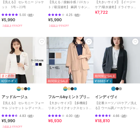
【洗える】 セレモニー ジャケ
【洗える / 接触冷感 / UVカッ
【大きいサイズ】【イージー
ット 5号～23号
ト / 吸湿速乾】 麻調 リネンタ
ケア/吸水速乾】ドライサッカ
期間限定セール開催中
¥7,722
ッチ ジャケット
ー7分袖ノーカラージャケット
5.00
4.25
（
8件
）
（
8件
）
¥5,990
¥5,990
2点以上で5%OFF
2点以上で5%OFF
ブランド
ソリテール
ショップ
ソリテール
商品カテゴリ
スーツ・セットアップ
／
スーツ
ジャケット
性別タイプ
レディース
スーツ・セットアップ
／
スーツ
ジャケット
まとめ割
期間限定SALE
¥200ｸｰﾎﾟﾝ
期間限定SALE
¥1888ｸｰﾎﾟﾝ
カラー
【ジャケットタイプ】ベージュ、
【ジャケットタイプ】ブラック、
【ジレタイプ】 ブラック、【ジ
アッドルージュ
フルールbyミントブリーズ
インディヴィ
レタイプ】ベージュ
【洗える】 セレモニー フォー
【大きいサイズ】【多機能】
【定番スーツ／UVケア／洗え
マル ジャケット レディース
リネンライクオックスセット
る】ウール調ノーカラージャ
サイズ
S,M,L
5号～23号
アップジャケット
ケット
4.83
4.00
4.66
（
6件
）
（
1件
）
（
3件
）
素材
ポリエステル97％ ポリウレタン
¥5,990
¥6,930
¥18,810
3％
2点以上で5%OFF