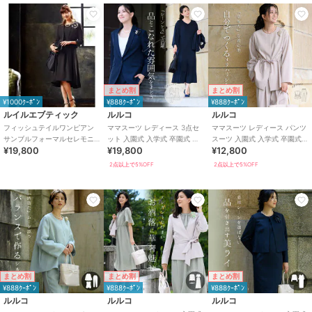
まとめ割
まとめ割
¥1000ｸｰﾎﾟﾝ
¥888ｸｰﾎﾟﾝ
¥888ｸｰﾎﾟﾝ
ルイルエブティック
ルルコ
ルルコ
フィッシュテイルワンピアン
ママスーツ レディース 3点セ
ママスーツ レディース パンツ
サンブルフォーマルセレモニ
ット 入園式 入学式 卒園式 卒
スーツ 入園式 入学式 卒園式
¥19,800
¥19,800
¥12,800
ースーツ/入学式・卒業式・七
業式 七五三 セレモニー フォー
卒業式 七五三 セレモニー フォ
五三-ママ対応
マル
ーマル
2点以上で5%OFF
2点以上で5%OFF
まとめ割
まとめ割
まとめ割
¥888ｸｰﾎﾟﾝ
¥888ｸｰﾎﾟﾝ
¥888ｸｰﾎﾟﾝ
ルルコ
ルルコ
ルルコ