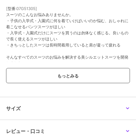
[型番:07G51305]
スーツのこんなお悩みありませんか。
・子供の入学式・入園式に何を着ていけばいいのか悩む、おしゃれに
着こなせるパンツスーツがほしい
・入学式・入園式だけにスーツを買うのは勿体なく感じる。良いもの
で長く使えるスーツがほしい
・きちっとしたスーツは長時間着用していると肩が凝って疲れる
そんなすべてのスーツのお悩みを解決する美シルエットスーツを開発
しました。
ジャケット・テーパードパンツセット（型番：07G51305）とジレ・
ストレートパンツセット（型番：07G51306）の２種類からお好きな
デザインをお選びいただけます。
色はクロとベージュの２色ご用意しました。
※下げ札に記載の型番はジャケットタイプとジレタイプで異なりま
す。
【ジャケットタイプ】 07G51305
サイズ
【ジレタイプ】 07G51306
ポイント1 １日着用しても疲れない
ポイント2 体の動きに合わせて伸びる
レビュー・口コミ
ポイント3 全方向ストレッチ