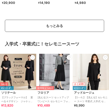
ブレザー
ロス・パール調デザインカラ
20,900
14,190
4,980
¥
¥
¥
ーレスジャケット
もっとみる
入学式・卒業式に！セレモニースーツ
まとめ割
SALE
¥500ｸｰﾎﾟﾝ
期間限定SALE
¥200ｸｰﾎﾟﾝ
ソリテール
フロリア
アッドルージュ
【ブラックフォーマル】 選
[洗える]スーツ セットアップ
【S～4L】【洗える】セレモニ
べる４デザイン ジャケッ
ワンピース セレモニー フォー
ー スーツ 卒業式 入学式 セッ
¥13,820
¥10,489
¥6,990
ト・ワンピースの2点セット
マル 卒業式 入学式
トアップ
卒業式 卒園式