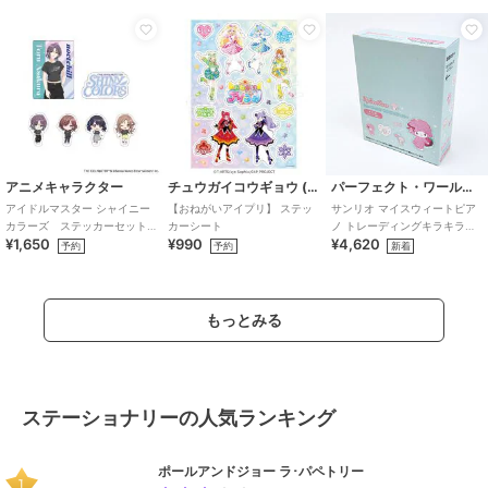
アニメキャラクター
チュウガイコウギョウ (Chugai Mining)
パーフェクト・ワールド・トーキョー
アイドルマスター シャイニー
【おねがいアイプリ】 ステッ
サンリオ マイスウィートピア
カラーズ ステッカーセット
カーシート
ノ トレーディングキラキラス
¥1,650
¥990
¥4,620
(283プロ ノクチル)
テッカー 全12種 コンプリート
予約
予約
新着
BOX S
もっとみる
ステーショナリーの人気ランキング
ポールアンドジョー ラ･パペトリー