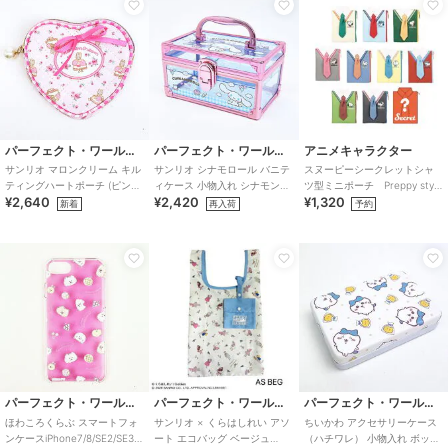
パーフェクト・ワールド・トーキョー
パーフェクト・ワールド・トーキョー
アニメキャラクター
サンリオ マロンクリーム キル
サンリオ シナモロール バニテ
スヌーピーシークレットシャ
ティングハートポーチ (ピンク)
ィケース 小物入れ シナモン
ツ型ミニポーチ Preppy style
¥2,640
¥2,420
¥1,320
Sanrio
Sanrio
school bus（１０種）
新着
再入荷
予約
パーフェクト・ワールド・トーキョー
パーフェクト・ワールド・トーキョー
パーフェクト・ワールド・トーキョー
ほわころくらぶ スマートフォ
サンリオ × くらはしれい アソ
ちいかわ アクセサリーケース
ンケースiPhone7/8/SE2/SE3
ート エコバッグ ベージュ
（ハチワレ） 小物入れ ボック