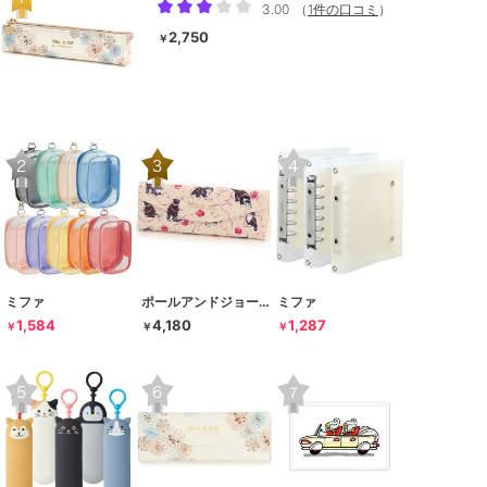
3.00
（
1件の口コミ
）
2,750
￥
ミファ
ポールアンドジョー ラ･パペトリー
ミファ
1,584
4,180
1,287
￥
￥
￥