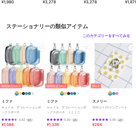
¥1,980
¥3,278
¥3,278
¥1,87
ーチ クロミ
Ｃ
ステーショナリーの類似アイテム
このカテゴリーをすべてみる
期間限定SALE
期間限定SALE
SALE
ミファ
ミファ
スメリー
ｍｙｆａ デコレーションボ
ｍｙｆａ デコレーションボ
SMELLY A5リングノート
ックスポーチ
ックスポーチ ミニミニ
4.62
5.00
5.00
（
8件
）
（
3件
）
（
2件
）
¥1,584
¥1,336
¥264