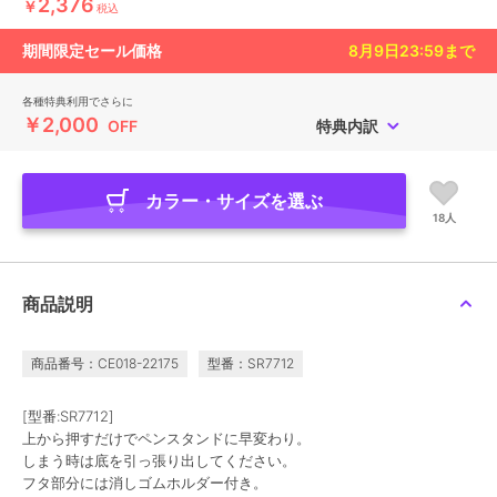
2,376
￥
税込
期間限定セール価格
8月9日23:59
まで
各種特典利用でさらに
￥2,000
OFF
特典内訳
カラー・サイズを選ぶ
18人
商品説明
商品番号：CE018-22175
型番：SR7712
[型番:SR7712]
上から押すだけでペンスタンドに早変わり。
しまう時は底を引っ張り出してください。
フタ部分には消しゴムホルダー付き。