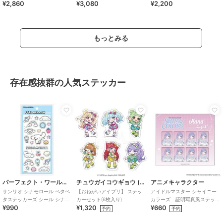
¥2,860
¥3,080
¥2,200
フルーツ スマホ カバー
Sanrio
ス ギフト
もっとみる
存在感抜群の人気ステッカー
パーフェクト・ワールド・トーキョー
チュウガイコウギョウ (Chugai Mining)
アニメキャラクター
サンリオ シナモロール ペタペ
【おねがいアイプリ】 ステッ
アイドルマスター シャイニー
タステッカーズ シール シナモ
カーセット(6枚入り)
カラーズ 証明写真風ステッ
¥990
¥1,320
¥660
ン Sanrio
カー (鈴木羽那)
予約
予約