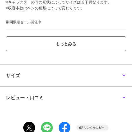
※キャラクターの耳の形状によってサイズは若干異なります。
※収容本数はペンの種類によって変わります。
期間限定セール開催中
ブランド
サンリオキャラクターズ
ショップ
リヒトラブ
商品カテゴリ
ステーショナリー・バラエティ雑
貨
／
ステーショナリー
カラー
１０１ハローキティ、１０２シナ
サイズ
モロール、１０３ポムポムプリ
ン、１０４クロミ、１０５マイメ
ロディ、１０６ハンギョドン、１
０７ポチャッコ
レビュー・口コミ
サイズ
**
素材
本体／シリコーンゴム
商品のお取り扱い方法
原産国
中国