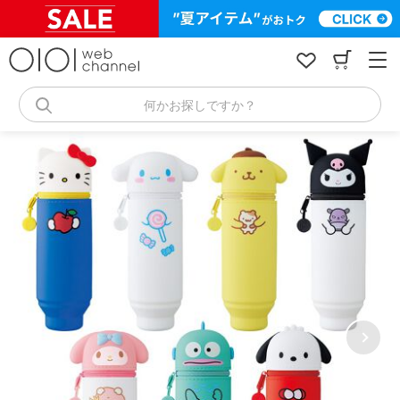
コ
ン
テ
ン
ツ
へ
何かお探しですか？
ス
キ
ッ
プ