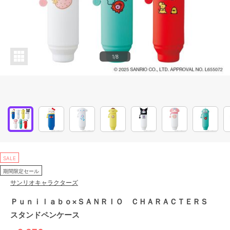
1/8
SALE
期間限定セール
サンリオキャラクターズ
Ｐｕｎｉｌａｂｏ×ＳＡＮＲＩＯ ＣＨＡＲＡＣＴＥＲＳ
スタンドペンケース