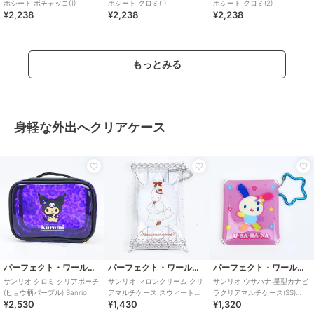
ホシート ポチャッコ(1)
ホシート クロミ(1)
ホシート クロミ(2)
¥2,238
¥2,238
¥2,238
もっとみる
身軽な外出へクリアケース
パーフェクト・ワールド・トーキョー
パーフェクト・ワールド・トーキョー
パーフェクト・ワールド・トーキョー
サンリオ クロミ クリアポーチ
サンリオ マロンクリーム クリ
サンリオ ウサハナ 星型カナビ
(ヒョウ柄パープル) Sanrio
アマルチケース スウィートケ
ラクリアマルチケース(SS)
¥2,530
¥1,430
¥1,320
ーキ Sanrio
Sanrio