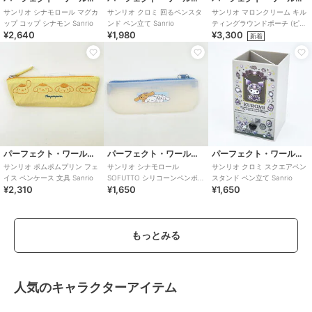
サンリオ シナモロール マグカ
サンリオ クロミ 回るペンスタ
サンリオ マロンクリーム キル
ップ コップ シナモン Sanrio
ンド ペン立て Sanrio
ティングラウンドポーチ (ピン
¥2,640
¥1,980
¥3,300
ク) Sanrio
新着
パーフェクト・ワールド・トーキョー
パーフェクト・ワールド・トーキョー
パーフェクト・ワールド・トーキョー
サンリオ ポムポムプリン フェ
サンリオ シナモロール
サンリオ クロミ スクエアペン
イス ペンケース 文具 Sanrio
SOFUTTO シリコーンペンポ
スタンド ペン立て Sanrio
¥2,310
¥1,650
¥1,650
ーチ 文具 シナモン Sanrio
もっとみる
人気のキャラクターアイテム