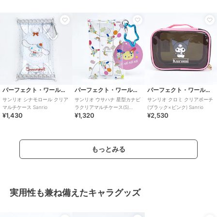
パーフェクト・ワールド・トーキョー
パーフェクト・ワールド・トーキョー
パーフェクト・ワールド・トーキョー
サンリオ シナモロール クリア
サンリオ ウサハナ 星型カナビ
サンリオ クロミ クリアポーチ
マルチケース Sanrio
ラクリアマルチケース(S)
(ブラック×ピンク) Sanrio
¥1,430
¥1,320
¥2,530
Sanrio
もっとみる
実用性も兼ね備えたキャラグッズ