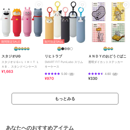
期間限定SALE
期間限定SALE
スタジオUG
リヒトラブ
ＡＮＤＹのおどうぐばこ
スタジオＵＧ×ＬＩＨＩＴ Ｌ
SMART FIT PuniLabo スリム
透明ダイカットステッカー
ＡＢ． スタンドペンケース
キーケース
¥1,663
5.00
4.60
（
1件
）
（
5件
）
¥970
¥330
もっとみる
あなたへのおすすめアイテム