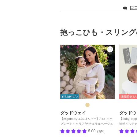
口
抱っこひも・スリング
¥1888ｸｰﾎﾟﾝ
期間限定SA
ダッドウェイ
ダッドウ
【ergobaby エルゴベビー】Alta ヒッ
【BabyHo
プシートキャリア/ナチュラルベージュ
速乾ベルト
5.00
（
1件
）