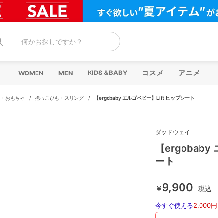
何かお探しですか？
コスメ
アニメ
KIDS＆BABY
WOMEN
MEN
品・おもちゃ
/
抱っこひも・スリング
/
【ergobaby エルゴベビー】Lift ヒップシート
ダッドウェイ
【ergobab
ート
9,900
￥
税込
今すぐ使える
2,000円