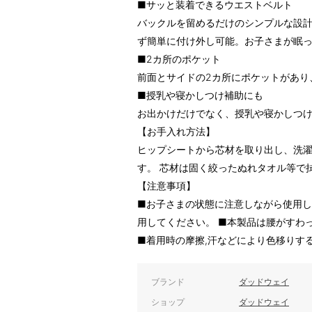
■サッと装着できるウエストベルト
バックルを留めるだけのシンプルな設
ず簡単に付け外し可能。お子さまが眠
■2カ所のポケット
前面とサイドの2カ所にポケットがあり
■授乳や寝かしつけ補助にも
お出かけだけでなく、授乳や寝かしつ
【お手入れ方法】
ヒップシートから芯材を取り出し、洗
す。 芯材は固く絞ったぬれタオル等で
【注意事項】
■お子さまの状態に注意しながら使用し
用してください。 ■本製品は腰がすわ
■着用時の摩擦,汗などにより色移りす
ブランド
ダッドウェイ
ショップ
ダッドウェイ