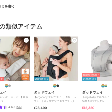
コミを書く
の類似アイテム
期間限定SALE
LE
¥1888ｸｰﾎﾟﾝ
¥1888ｸｰﾎﾟﾝ
ェイ
ダッドウェイ
ダッドウェイ
pper ベビーホッパー】吸水
【ergobaby エルゴベビー】Alta ヒッ
【ergobaby エルゴベビー
カバー
プシートキャリア/オニキスブラック
Soft Air/ソフトグレー
4.60
（
5件
）
¥28,490
¥12,320