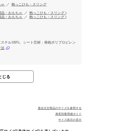
ちゃ
／
抱っこひも・スリング
用品・おもちゃ
／
抱っこひも・スリング
)
用品・おもちゃ
／
抱っこひも・スリング
)
ステル100%、シート芯材：発砲ポリプロピレン
方法
とじる
過去注文商品のサイズを参照する
身長別着用感ガイド
サイズ表示の見方