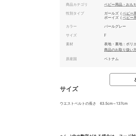
商品カテゴリ
ベビー用品・おも
性別タイプ
ガールズ
(
ベビー
ボーイズ
(
ベビー
カラー
パールグレー
サイズ
F
素材
表地・裏地：ポリエ
商品のお取り扱い
原産国
ベトナム
サイズ
ウエストベルトの長さ 63.5cm～137cm