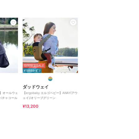
期間限定SALE
¥1888ｸｰﾎﾟﾝ
ダッドウェイ
ビー】オールウェ
【ergobaby エルゴベビー】AWAY(アウ
ー/チャコール
ェイ)/オリーブグリーン
¥13,200