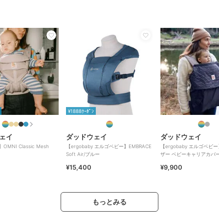
¥1888ｸｰﾎﾟﾝ
ェイ
ダッドウェイ
ダッドウェイ
】OMNI Classic Mesh
【ergobaby エルゴベビー】EMBRACE
【ergobaby エルゴベ
Soft Air/ブルー
ザー ベビーキャリアカバ
¥15,400
¥9,900
もっとみる