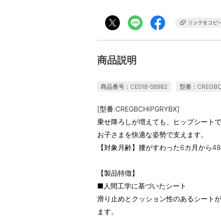
商品説明
商品番号：CE018-08982
型番：CREGBC
[型番:CREGBCHIPGRYBX]
乗せ降ろしが増えても、ヒップシートで
お子さまを快適な姿勢で支えます。
【対象月齢】腰がすわった6カ月から48カ
【製品特徴】
■人間工学に基づいたシート
滑り止めとクッション性のあるシート
ます。