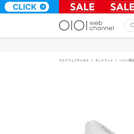
コ
ン
テ
ン
ツ
へ
ス
キ
ッ
プ
マルイウェブチャネル
/
ダッドウェイ
/
ベビー用