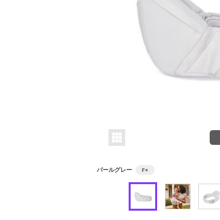
パールグレー
F
×