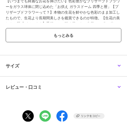
【いつまでも綺麗なお花を捧げたい】色彩豊かなプリザーブドフラワ
ーをガラス球体に閉じ込めた「お供え ガラスドーム 四季と暦」【プ
リザーブドフラワーって？】本物の生花を鮮やかな色彩のまま加工し
たもので、生花より長期間美しさを鑑賞できるのが特徴。【生花の美
しさと質感がそのまま】季節ごとに咲く花々を、生花のみずみずしい
質感はそのままに透明なドームの中にギュッと凝縮。【水やりやお世
話は不要】ガラスドームで覆われているので、お花がホコリで汚れる
心配がなく、水やりや水換えも一切不要。【仏壇のお手入れも手間い
らず】お花が枯れずに長持ちするため、仏壇の前棚（ぜんだな）や経
机を汚さずにいつでも清潔。【ナチュラルな木製台座】仏壇や遺影の
前にさりげなく飾ることのできる、白木の台座に乗った清楚な外観が
好印象。【インテリアに奥行きをプラス】ドームの中でお花がふんわ
サイズ
り浮かんで見えるので、限られた空間でも素敵にディスプレイが可
能。【コンパクトな手のひらサイズ】小ぶりな仏壇にも飾りやすい、
手のひらに収まるほどの控え目なサイズ感。ペットの仏壇にも最適。
【大切な方の好きなお花を】季節の風物詩を、気持ち華やぐ彩りで。
レビュー・口コミ
お気に入りの花が凛と咲き誇る、種類豊富なラインナップ。【故人の
面影に寄り添う彩り】お供えする人の心もホッと安らぐ。故人を偲ぶ
気持ちに寄り添う、温もり溢れるアレンジメント。
【素材】
[プリザーブドフラワー、ドライフラワー]自然素材
[アーティシャルフラワー]ポリエステル、ポリエチレン
[ドーム]ガラス