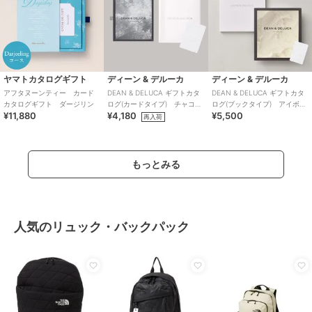
ヤマトカタログギフト
ディーン & デルーカ
ディーン & デルーカ
アフタヌーンティー カード
DEAN & DELUCA ギフトカタ
DEAN & DELUCA ギフトカタ
カタログギフト ダージリン
ログ(カードタイプ) チャコー
ログ(ブックタイプ) アイボリ
¥11,880
¥4,180
¥5,500
ル-C
ー-BC
再入荷
もっとみる
人気のリュック・バックパック