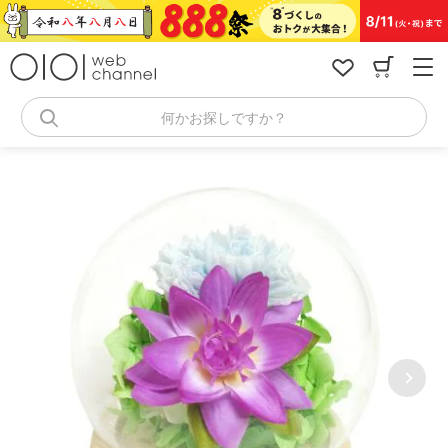
コ
ン
テ
ン
ツ
へ
何かお探しですか？
ス
キ
ッ
プ