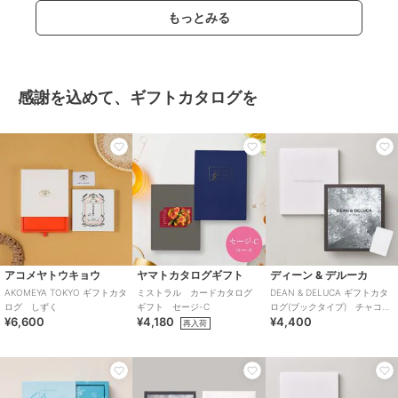
もっとみる
感謝を込めて、ギフトカタログを
アコメヤトウキョウ
ヤマトカタログギフト
ディーン & デルーカ
AKOMEYA TOKYO ギフトカタ
ミストラル カードカタログ
DEAN & DELUCA ギフトカタ
ログ しずく
ギフト セージ-C
ログ(ブックタイプ) チャコー
¥6,600
¥4,180
¥4,400
ル-BC
再入荷