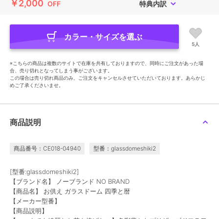
￥2,000
OFF
特典内訳
カラー・サイズを選ぶ
5人
※こちらの商品は複数のサイトで在庫を共有しておりますので、同時にご注文があった場
合、売り切れとなってしまう事がございます。
この場合は売り切れ商品のみ、ご注文をキャンセルさせていただいております。あらかじ
めご了承くださいませ。
商品説明
商品番号：CE018-04940
型番：glassdomeshiki2
[型番:glassdomeshiki2]
【ブランド名】 ノーブランド NO BRAND
【商品名】 お供え ガラスドーム 四季と暦
【メーカー型番】
【商品説明】