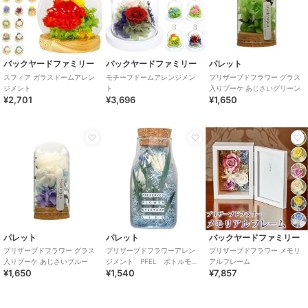
バックヤードファミリー
バックヤードファミリー
パレット
スフィア ガラスドームアレン
モチーフドームアレンジメン
プリザーブドフラワー グラス
ジメント
ト
入りブーケ あじさいグリーン
¥2,701
¥3,696
¥1,650
パレット
パレット
バックヤードファミリー
プリザーブドフラワー グラス
プリザーブドフラワーアレン
プリザーブドフラワー メモリ
入りブーケ あじさいブルー
ジメント PFEL ボトルモ
アルフレーム
¥1,650
¥1,540
¥7,857
ス アイスランドパウダーブ
ルー