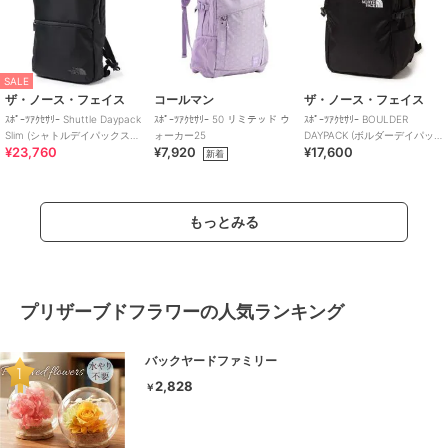
SALE
ザ・ノース・フェイス
コールマン
ザ・ノース・フェイス
ｽﾎﾟｰﾂｱｸｾｻﾘｰ Shuttle Daypack
ｽﾎﾟｰﾂｱｸｾｻﾘｰ 50 リミテッド ウ
ｽﾎﾟｰﾂｱｸｾｻﾘｰ BOULDER
Slim (シャトルデイパックスリ
ォーカー25
DAYPACK (ボルダーデイパッ
¥23,760
¥7,920
¥17,600
ム)
ク)
新着
もっとみる
プリザーブドフラワーの人気ランキング
バックヤードファミリー
2,828
￥