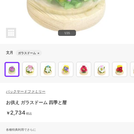
1/35
文月
ガラスドーム
×
バックヤードファミリー
お供え ガラスドーム 四季と暦
2,734
￥
税込
各種特典利用でさらに