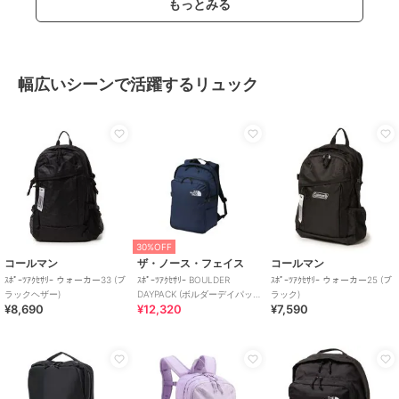
もっとみる
幅広いシーンで活躍するリュック
30%OFF
コールマン
ザ・ノース・フェイス
コールマン
ｽﾎﾟｰﾂｱｸｾｻﾘｰ ウォーカー33 (ブ
ｽﾎﾟｰﾂｱｸｾｻﾘｰ BOULDER
ｽﾎﾟｰﾂｱｸｾｻﾘｰ ウォーカー25 (ブ
ラックヘザー)
DAYPACK (ボルダーデイパッ
ラック)
¥8,690
¥12,320
¥7,590
ク)