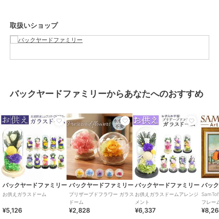
[台座]木製
[フローラルフォーム]フェノール樹脂
取扱いショップ
【生産国】 [お花]日本・中国
[組立]日本
【サイズ】
[直径]約10cm／[高さ]約10.2cm
※サイズはメーカー公表サイズです。実際の商品とは多少の誤差が生
じる場合がございます。あらかじめご了承ください。
【重量】
バックヤードファミリーからあなたへのおすすめ
約107g（※師走の商品の重量です。）
【注意点】
お取り扱いの際は、商品やパッケージなどに記載されている品質表
示、アテンションタグ、ご使用上の注意事項などを必ずご確認下さ
い。本来の目的以外にはご使用にならないで下さい。カメラやモニタ
ーの性質により、画像と実物の色の違いがある場合がございますので
ご理解願います。
【ご利用シーン】
プレゼント 贈り物 ギフト お返し 引っ越し祝い 新生活 お祝い 内祝い
バックヤードファミリー
バックヤードファミリー
バックヤードファミリー
バッ
お供え ガラスドーム 供養 仏花 通販 フラワーアレンジメント プリザ
お供えガラスドーム
プリザーブドフラワー ガラス
お供えガラスドームアレンジ
SamT
ーブドフラワー プリザードフラワー 供え花 献花 飾り 手のひらサイ
ドーム
メント
フレー
¥5,126
¥2,828
¥6,337
¥8,2
ズ ドーム ドームタイプ 仏壇用 お盆 花 フラワー 枯れない 長持ち 四