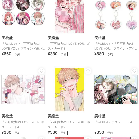
美松堂
美松堂
美松堂
『Re:blue』×『不可抗力のI
『不可抗力のI LOVE YOU』ポ
『Re:blue』×『不可抗力のI
LOVE YOU』ブラインド缶バ
ストカード3
LOVE YOU』ブラインドアク
¥660
¥330
¥880
ッジ（全6種）
リルキーホルダー（全6種）
予約
予約
予約
美松堂
美松堂
美松堂
『不可抗力のI LOVE YOU』ポ
『不可抗力のI LOVE YOU』ポ
『Re:blue』ポストカード4
ストカード4
ストカード2
¥330
¥330
¥330
予約
予約
予約