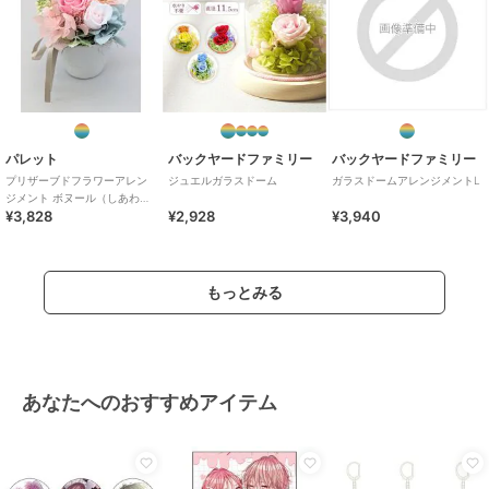
パレット
バックヤードファミリー
バックヤードファミリー
プリザーブドフラワーアレン
ジュエルガラスドーム
ガラスドームアレンジメントL
ジメント ボヌール（しあわ
¥3,828
¥2,928
¥3,940
せ） ピンク
もっとみる
あなたへのおすすめアイテム