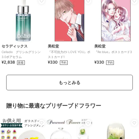
セラディックス
美松堂
美松堂
Celladix グリシルグリシン
『不可抗力のI LOVE YOU』ポ
『Re:blue』ポストカード3
3.0ポアセラム
ストカード1
¥2,838
¥330
¥330
新着
予約
予約
もっとみる
贈り物に最適なプリザーブドフラワー