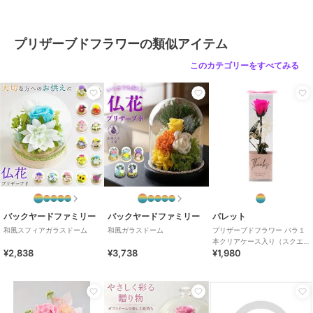
季 暦 進物 法要 かわいい 可愛い
プリザーブドフラワーの類似アイテム
ブランド
バックヤードファミリー
このカテゴリーをすべてみる
ショップ
バックヤードファミリー
商品カテゴリ
ギフト用品
／
プリザーブドフラ
ワー
カラー
文月、春サクラ、夏ハス、秋リン
ドウ、冬ツバキ、睦月、如月、弥
生、卯月、皐月、水無月、葉月、
長月、神無月、霜月、師走
サイズ
ガラスドーム
バックヤードファミリー
バックヤードファミリー
パレット
和風スフィアガラスドーム
和風ガラスドーム
プリザーブドフラワー バラ１
本クリアケース入り（スクエ
¥2,838
¥3,738
¥1,980
ア）ブライトピンク