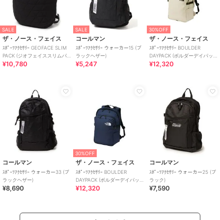
SALE
SALE
30%OFF
ザ・ノース・フェイス
コールマン
ザ・ノース・フェイス
ｽﾎﾟｰﾂｱｸｾｻﾘｰ GEOFACE SLIM
ｽﾎﾟｰﾂｱｸｾｻﾘｰ ウォーカー15 (ブ
ｽﾎﾟｰﾂｱｸｾｻﾘｰ BOULDER
PACK (ジオフェイススリムパ
ラックヘザー)
DAYPACK (ボルダーデイパッ
¥10,780
¥5,247
¥12,320
ック)
ク)
30%OFF
コールマン
ザ・ノース・フェイス
コールマン
ｽﾎﾟｰﾂｱｸｾｻﾘｰ ウォーカー33 (ブ
ｽﾎﾟｰﾂｱｸｾｻﾘｰ BOULDER
ｽﾎﾟｰﾂｱｸｾｻﾘｰ ウォーカー25 (ブ
ラックヘザー)
DAYPACK (ボルダーデイパッ
ラック)
¥8,690
¥12,320
¥7,590
ク)