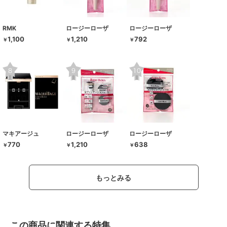
RMK
ロージーローザ
ロージーローザ
1,100
1,210
792
￥
￥
￥
マキアージュ
ロージーローザ
ロージーローザ
770
1,210
638
￥
￥
￥
もっとみる
この商品に関連する特集