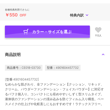
各種特典利用でさらに
￥550
OFF
特典内訳
カラー・サイズを選ぶ
112人
商品説明
商品番号：CE018-03730
型番：4901604457732
[型番:4901604457732]
なめらかな肌ざわり、全ファンデーション【クッション、リキッド、
クリーム、パウダーファンデーション・フェイスパウダー】に対応す
るパフ２個入り。コンパクトにも収めやすいしずく型スリムタイプ。
液体状のファンデーションの浸み込みを防ぐフィルム入り構造。ベー
スメイクの仕上げや化粧直しにもおすすめです！ラテックスフリー。