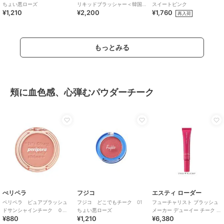
ちょい悪ローズ
リキッドブラッシャー＜韓国
スイートピンク
¥1,210
¥2,200
¥1,760
コスメ＞
再入荷
もっとみる
頬に血色感、心弾むパウダーチーク
ぺリペラ
フジコ
エスティ ローダー
ペリペラ ピュアブラッシュ
フジコ どこでもチーク 01
フューチャリスト ブラッシュ
ドサンシャインチーク ０
ちょい悪ローズ
メーカー デューイー チーク テ
¥880
¥1,210
¥6,380
２ ＭＩＬＫＴＥＡ ＣＯＲ
ィント