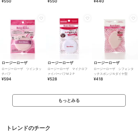
¥550
¥550
¥440
プ １２Ｐ
ロージーローザ
ロージーローザ
ロージーローザ
ロージーローザ ツインタッ
ロージーローザ マイクロフ
ロージーローザ シフォンタ
チパフ
ァイバーパフＭ２Ｐ
ッチスポンジＮダイヤ型
¥594
¥528
¥418
もっとみる
トレンドのチーク