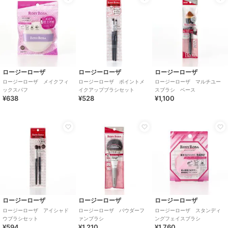
ロージーローザ
ロージーローザ
ロージーローザ
ロージーローザ メイクフィ
ロージーローザ ポイントメ
ロージーローザ マルチユー
ックスパフ
イクアップブラシセット
スブラシ ベース
¥638
¥528
¥1,100
ロージーローザ
ロージーローザ
ロージーローザ
ロージーローザ アイシャド
ロージーローザ パウダーフ
ロージーローザ スタンディ
ウブラシセット
ァンブラシ
ングフェイスブラシ
¥594
¥1,210
¥1,760