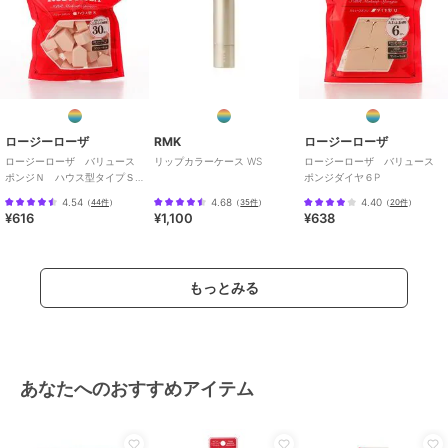
ロージーローザ
RMK
ロージーローザ
ロージーローザ バリュース
リップカラーケース WS
ロージーローザ バリュース
ポンジＮ ハウス型タイプＳ
ポンジダイヤ６P
３０Ｐ
4.54
4.68
4.40
（
44件
）
（
35件
）
（
20件
）
¥616
¥1,100
¥638
もっとみる
あなたへのおすすめアイテム