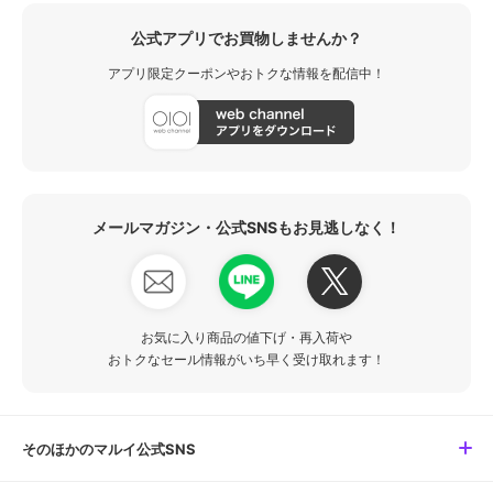
公式アプリでお買物しませんか？
アプリ限定クーポンやおトクな情報を配信中！
メールマガジン・公式SNSもお見逃しなく！
お気に入り商品の値下げ・再入荷や
おトクなセール情報がいち早く受け取れます！
そのほかのマルイ公式SNS