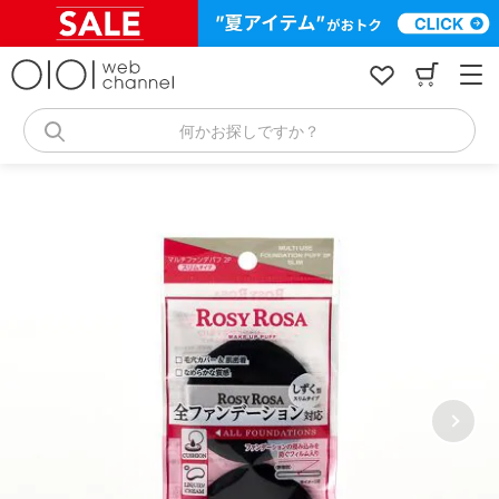
コ
ン
テ
ン
ツ
へ
何かお探しですか？
ス
キ
ッ
プ