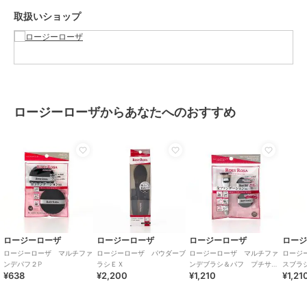
取扱いショップ
ロージーローザからあなたへのおすすめ
ロージーローザ
ロージーローザ
ロージーローザ
ロー
ロージーローザ マルチファ
ロージーローザ パウダーブ
ロージーローザ マルチファ
ロージ
ンデパフ２P
ラシＥＸ
ンデブラシ＆パフ プチサイ
スブラ
¥638
¥2,200
¥1,210
¥1,21
ズ