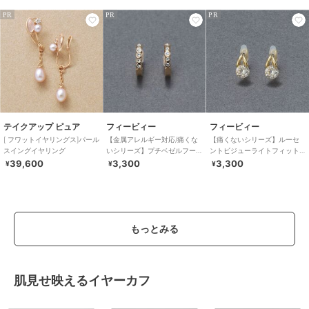
PR
PR
PR
テイクアップ ピュア
フィービィー
フィービィー
[ フワットイヤリングス]パール
【金属アレルギー対応/痛くな
【痛くないシリーズ】ルーセ
スイングイヤリング
いシリーズ】プチベゼルフー
ントビジューライトフィット
プライトフィットイヤリン
イヤリング ゴールド
39,600
3,300
3,300
¥
¥
¥
グ シャンパンゴールド
もっとみる
肌見せ映えるイヤーカフ