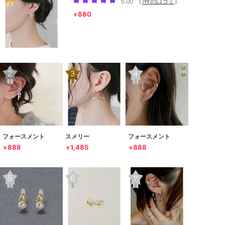
5.00
（
1件の口コミ
）
880
￥
フォースメント
スメリー
フォースメント
888
1,485
888
￥
￥
￥