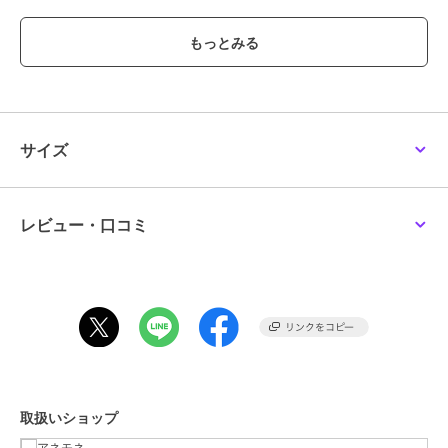
ブランド
アネモネ
ショップ
アネモネ
商品カテゴリ
アクセサリー・ヘアアクセサリー
／
イヤリング・イヤーカフ
サイズ
性別タイプ
レディース
アクセサリー・ヘアアクセサリー
／
イヤリング・イヤーカフ
レビュー・口コミ
カラー
ゴールド、コッパーゴールド
サイズ
FREE
素材
キュービックジルコニア、合金(ニ
ッケルフリー)
商品のお取り扱い方法
特徴
アクセサリー・ヘアアクセサリー
イエローゴールド系
/
ピンクゴー
ルド系
/
ジルコニア
取扱いショップ
イヤリング・イヤーカフ