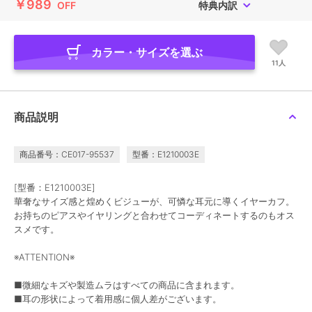
￥989
OFF
特典内訳
カラー・サイズを選ぶ
11人
商品説明
商品番号：CE017-95537
型番：E1210003E
[型番：E1210003E]
華奢なサイズ感と煌めくビジューが、可憐な耳元に導くイヤーカフ。
お持ちのピアスやイヤリングと合わせてコーディネートするのもオス
スメです。
※ATTENTION※
■微細なキズや製造ムラはすべての商品に含まれます。
■耳の形状によって着用感に個人差がございます。