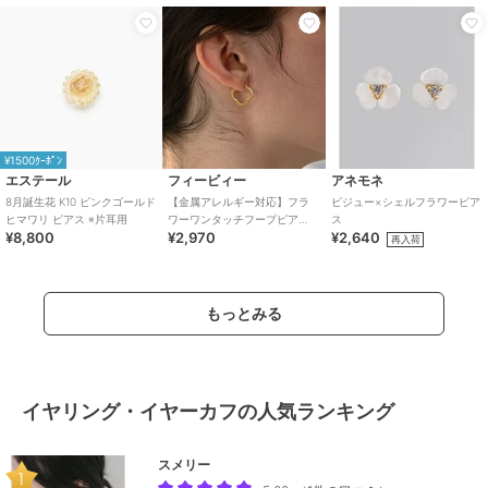
¥1500ｸｰﾎﾟﾝ
エステール
フィービィー
アネモネ
8月誕生花 K10 ピンクゴールド
【金属アレルギー対応】フラ
ビジュー×シェルフラワーピア
ヒマワリ ピアス ※片耳用
ワーワンタッチフープピア
ス
¥8,800
¥2,970
¥2,640
ス ゴールド/サージカルステ
再入荷
ンレス
もっとみる
イヤリング・イヤーカフの人気ランキング
スメリー