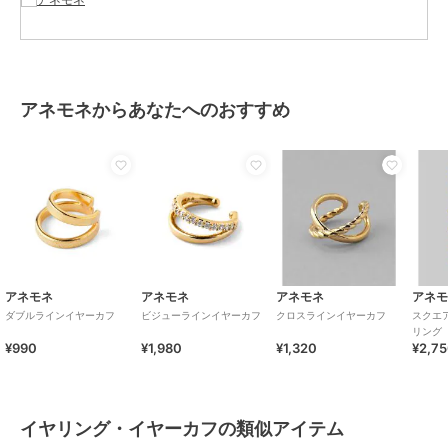
イエローゴールド系
/
ピンクゴー
ルド系
/
ジルコニア
原産国
-
アネモネからあなたへのおすすめ
アネモネ
アネモネ
アネモネ
アネ
ダブルラインイヤーカフ
ビジューラインイヤーカフ
クロスラインイヤーカフ
スクエ
リング
¥990
¥1,980
¥1,320
¥2,7
イヤリング・イヤーカフの類似アイテム