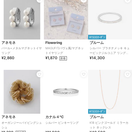
¥1500ｸｰﾎﾟﾝ
アネモネ
Flowering
ブルーム
パール×メタルマグネットイヤ
MAGUFIT/パヴェ風/マグネッ
シルバー プラチナメッキ キュ
リング
トイヤリング
ービックジルコニア リング
¥2,860
¥1,870
¥14,300
（指輪）※ピンキーサイズあり
新着
¥1500ｸｰﾎﾟﾝ
アネモネ
カナル４℃
ブルーム
オーガンジー×パイピングシュ
シルバー ピンキーリング
K18 ピンクゴールド ミラーカ
シュ
ット ネックレス