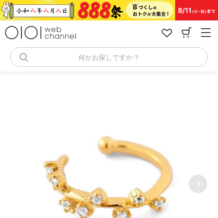
コ
ン
テ
ン
ツ
へ
何かお探しですか？
ス
キ
ッ
プ