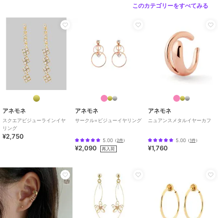
このカテゴリーをすべてみる
アネモネ
アネモネ
アネモネ
スクエアビジューラインイヤ
サークル×ビジューイヤリング
ニュアンスメタルイヤーカフ
リング
¥2,750
5.00
5.00
（
2件
）
（
1件
）
¥2,090
¥1,760
再入荷