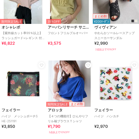
まとめ割
期間限定SALE
35%OFF
¥200ｸｰﾎﾟﾝ
オシャレボ
アーバンリサーチ サニーレーベル
ヴィヴィアン
【紫外線カット率99％以上】
フロントフリルプルオーバー
やわらかソールレースアップ
ラッシュガード×レギンス 付
スニーカーサンダル
¥6,822
¥3,575
¥2,990
き タンキニ
2点以上で10%OFF
期間限定SALE
まとめ割
フェイラー
アロッタ
フェイラー
ハイジ メッシュポーチS
【４つの機能付】ひんやりフ
ハイジ ハンカチ
HE-251191
リル袖ブラウスＴシャツ
¥3,850
¥1,790
¥2,970
3点以上で10%OFF