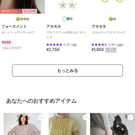
期間限定SALE
まとめ割
フォースメント
アネモネ
アネモネ
セットリングイヤーカフ
プチフラワーが揺れるイヤリ
メタルフープイヤリング
ング
¥888
5.00
4.90
（
1件
）
（
10件
）
5点以上で5%OFF
¥2,750
¥1,650
再入荷
もっとみる
あなたへのおすすめアイテム