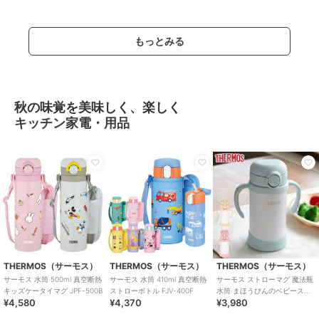
もっとみる
秋の味覚を美味しく、楽しく
キッチン家電・用品
THERMOS（サーモス）
THERMOS（サーモス）
THERMOS（サーモス）
サーモス 水筒 500ml 真空断熱
サーモス 水筒 410ml 真空断熱
サーモス ストローマグ 魔法瓶
キッズケータイマグ JPF-500B
ストローボトル FJV-400F
水筒 まほうびんのベビースト
¥4,580
¥4,370
¥3,980
ローマグ 無地 FJT-350