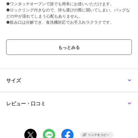
●ワンタッチオープンで誰でも簡単にお使いいただけます。
●ロックリング付きなので、持ち運びの際に開いてしまい、バッグな
どの中が濡れてしまう心配もありません。
●飲み口は分解でき、食洗機対応でお手入れラクラクです。
【スペック】
サイズ/約幅6.5×奥行8×高さ22cm
約口径：4cm
重量/約210g
容量/約500ml
内容量/1個
材質/内びん：ステンレス鋼
サイズ
胴部：ステンレス鋼（アクリル樹脂塗装）
蓋・せん本体・飲み口：ポリプロピレン
蓋パッキン・せんパッキン：シリコーンゴム
生産国/フィリピン製
レビュー・口コミ
保温効力/68度以上（6時間）
保冷効力/10度以下（6時間）
食器洗い乾燥機/使用可能