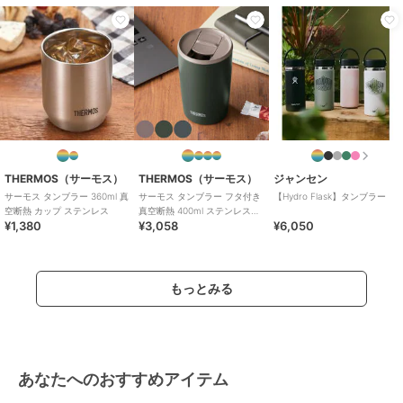
THERMOS（サーモス）
THERMOS（サーモス）
ジャンセン
サーモス タンブラー 360ml 真
サーモス タンブラー フタ付き
【Hydro Flask】タンブラー
空断熱 カップ ステンレス
真空断熱 400ml ステンレス
¥1,380
¥3,058
¥6,050
JDP-401
もっとみる
あなたへのおすすめアイテム