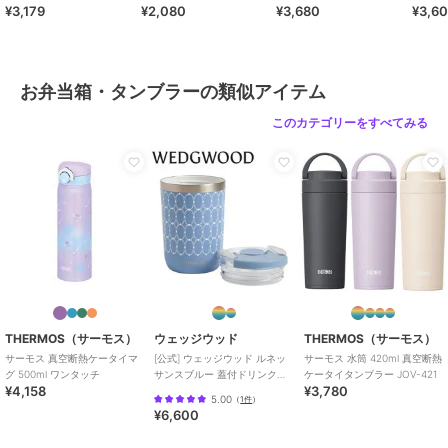
¥3,179
¥2,080
¥3,680
¥3,6
工 JPB-500
ピレン
蓋パッキン・せんパッキン：シリ
コーンゴム
商品のお取り扱い方法
お弁当箱・タンブラーの類似アイテム
特徴
お弁当・キッチン用品
このカテゴリーをすべてみる
無地
お弁当箱・タンブラー
無地
原産国
フィリピン製
THERMOS（サーモス）
ウェッジウッド
THERMOS（サーモス）
サーモス 真空断熱ケータイマ
[公式] ウェッジウッド ルネッ
サーモス 水筒 420ml 真空断熱
グ 500ml ワンタッチ
サンスブルー 蓋付ドリンクタ
ケータイタンブラー JOV-421
¥4,158
¥3,780
ンブラー
5.00
（
1件
）
¥6,600