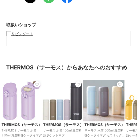
【ブランド】
100年を超える歴史を持つブランドTHERMOS（サーモス）。
長年培われてきた技術によって高い保温・保冷力を持つ魔法瓶は水筒
やお弁当箱、調理用品など幅広く普及しています。
取扱いショップ
夏も冬も永く愛用できる高品質アイテムです。
ブランド
THERMOS（サーモス）
ショップ
リビングート
商品カテゴリ
お弁当・キッチン用品
／
お弁当
THERMOS（サーモス）からあなたへのおすすめ
箱・タンブラー
カラー
オリーブグリーン、ブラックジェ
イド、ミストベージュ、ピンクパ
ープル、スノーホワイト、アイス
ブルー
サイズ
FREE
素材
内びん：ステンレス鋼
胴部：ステンレス鋼（アクリル樹
THERMOS（サーモス）
THERMOS（サーモス）
THERMOS（サーモス）
THE
脂塗装）
THERMOS サーモス 水筒
サーモス 水筒 150ml 真空断
サーモス 水筒 500ml 真空断
サーモス
350ml 真空断熱ケータイマグ
熱ポケットマグ
熱ケータイマグ セラミック加
熱ケー
蓋・せん本体・飲み口：ポリプロ