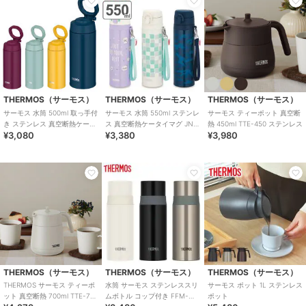
THERMOS（サーモス）
THERMOS（サーモス）
THERMOS（サーモス）
サーモス 水筒 500ml 取っ手付
サーモス 水筒 550ml ステンレ
サーモス ティーポット 真空断
き ステンレス 真空断熱ケータ
ス 真空断熱ケータイマグ JNT-
熱 450ml TTE-450 ステンレス
¥3,080
¥3,380
¥3,980
イマグ JOO-500
552
THERMOS（サーモス）
THERMOS（サーモス）
THERMOS（サーモス）
THERMOS サーモス ティーポ
水筒 サーモス ステンレススリ
サーモス ポット 1L ステンレス
ット 真空断熱 700ml TTE-700
ムボトル コップ付き FFM-
ポット