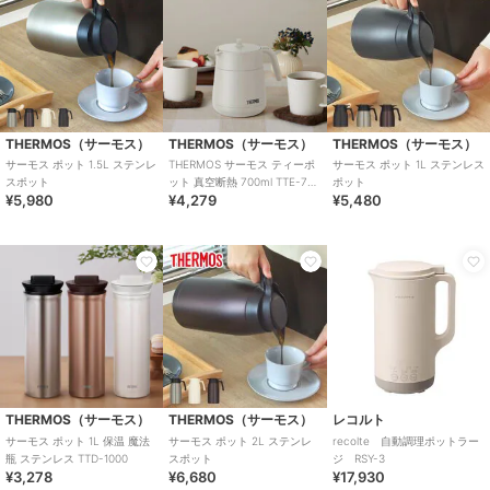
THERMOS（サーモス）
THERMOS（サーモス）
THERMOS（サーモス）
サーモス ポット 1.5L ステンレ
THERMOS サーモス ティーポ
サーモス ポット 1L ステンレス
スポット
ット 真空断熱 700ml TTE-700
ポット
¥5,980
¥4,279
¥5,480
ステンレス
THERMOS（サーモス）
THERMOS（サーモス）
レコルト
サーモス ポット 1L 保温 魔法
サーモス ポット 2L ステンレ
recolte 自動調理ポットラー
瓶 ステンレス TTD-1000
スポット
ジ RSY-3
¥3,278
¥6,680
¥17,930