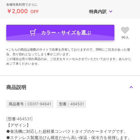
各種特典利用でさらに
￥2,000
OFF
特典内訳
カラー・サイズを選ぶ
90人
※こちらの商品は複数のサイトで在庫を共有しておりますので、同時にご注文があった場
合、売り切れとなってしまう事がございます。
この場合は売り切れ商品のみ、ご注文をキャンセルさせていただいております。あらかじ
めご了承くださいませ。
商品説明
商品番号：CE017-94641
型番：464531
[型番:464531]
【デザイン】
●食洗機に対応した超軽量コンパクトタイプのケータイマグです。
●ステンレス製魔法びん構造だから高い保温・保冷力を発揮します。