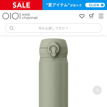
コ
ン
テ
ン
ツ
へ
何かお探しですか？
ス
キ
ッ
プ