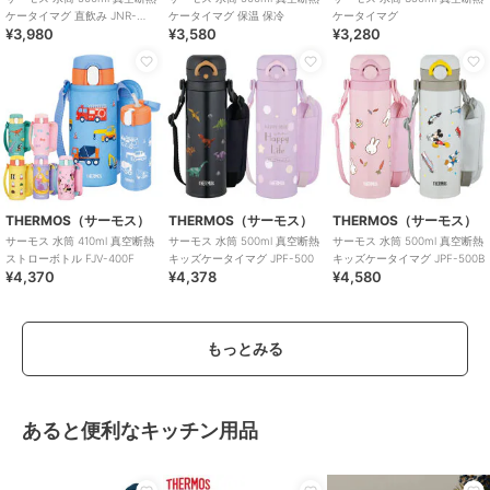
ケータイマグ 直飲み JNR-
ケータイマグ 保温 保冷
ケータイマグ
¥3,980
¥3,580
¥3,280
504G
THERMOS（サーモス）
THERMOS（サーモス）
THERMOS（サーモス）
サーモス 水筒 410ml 真空断熱
サーモス 水筒 500ml 真空断熱
サーモス 水筒 500ml 真空断熱
ストローボトル FJV-400F
キッズケータイマグ JPF-500
キッズケータイマグ JPF-500B
¥4,370
¥4,378
¥4,580
もっとみる
あると便利なキッチン用品