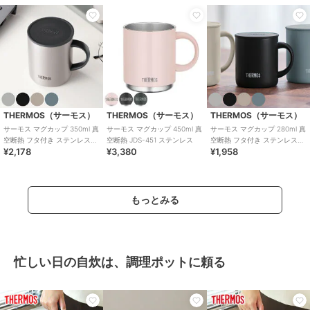
THERMOS（サーモス）
THERMOS（サーモス）
THERMOS（サーモス）
サーモス マグカップ 350ml 真
サーモス マグカップ 450ml 真
サーモス マグカップ 280ml 真
空断熱 フタ付き ステンレス
空断熱 JDS-451 ステンレス
空断熱 フタ付き ステンレス
¥2,178
¥3,380
¥1,958
JDG-352
JDG-282
もっとみる
忙しい日の自炊は、調理ポットに頼る