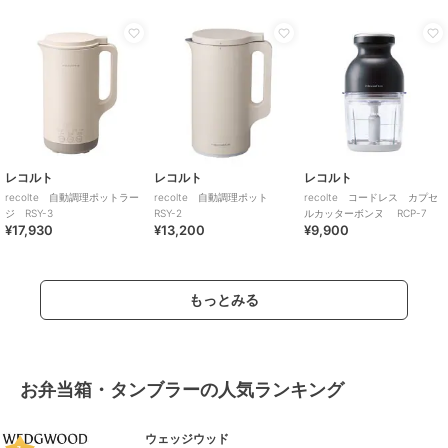
レコルト
レコルト
レコルト
recolte 自動調理ポットラー
recolte 自動調理ポット
recolte コードレス カプセ
ジ RSY-3
RSY-2
ルカッターボンヌ RCP-7
¥17,930
¥13,200
¥9,900
もっとみる
お弁当箱・タンブラーの人気ランキング
ウェッジウッド