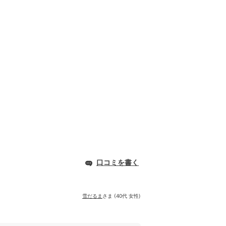
口コミを書く
雪だるま
さま (40代 女性)