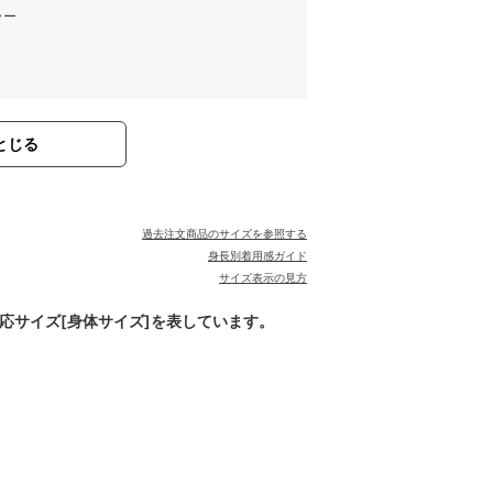
ラー
とじる
過去注文商品のサイズを参照する
身長別着用感ガイド
サイズ表示の見方
対応サイズ[身体サイズ]を表しています。