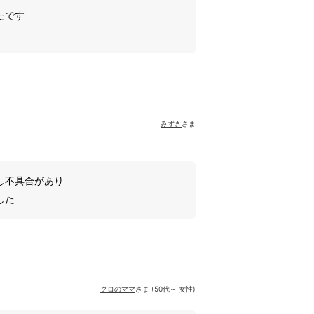
たです
みずき
さま
し不具合があり
した
クロのママ
さま (50代～ 女性)