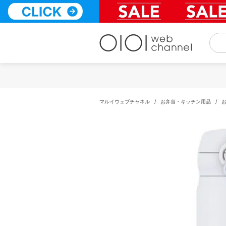
コ
ン
テ
ン
ツ
へ
ス
キ
ッ
プ
マルイウェブチャネル
/
お弁当・キッチン用品
/