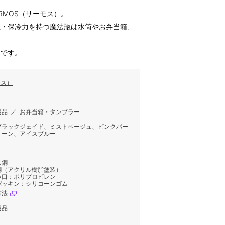
RMOS（サーモス）。
温・保冷力を持つ魔法瓶は水筒やお弁当箱、
ムです。
モス）
用品
／
お弁当箱・タンブラー
ブラックジェイド、ミストベージュ、ピンクパー
リーン、アイスブルー
ス鋼
鋼（アクリル樹脂塗装）
み口：ポリプロピレン
パッキン：シリコーンゴム
方法
用品