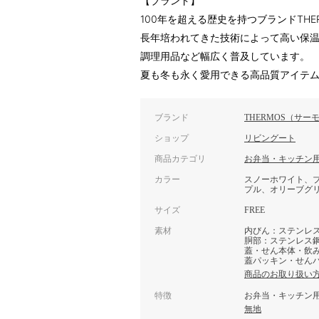
【ブランド】
100年を超える歴史を持つブランドTHE
長年培われてきた技術によって高い保
調理用品など幅広く普及しています。
夏も冬も永く愛用できる高品質アイテ
ブランド
THERMOS（サー
ショップ
リビングート
商品カテゴリ
お弁当・キッチン
カラー
スノーホワイト、
プル、オリーブグ
サイズ
FREE
素材
内びん：ステンレ
胴部：ステンレス
蓋・せん本体・飲
蓋パッキン・せん
商品のお取り扱い
特徴
お弁当・キッチン
無地