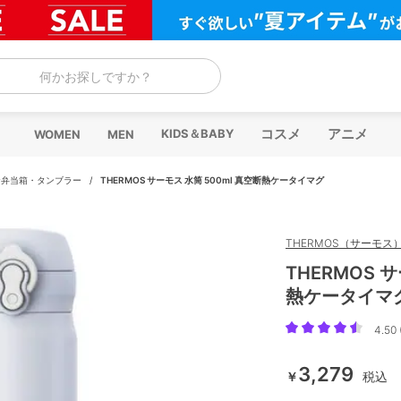
何かお探しですか？
コスメ
アニメ
KIDS＆BABY
WOMEN
MEN
お弁当箱・タンブラー
/
THERMOS サーモス 水筒 500ml 真空断熱ケータイマグ
THERMOS（サーモス
THERMOS 
熱ケータイマ
4.50 
3,279
￥
税込