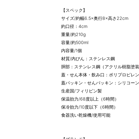
【スペック】
サイズ/約幅6.5×奥行8×高さ22cm
約口径：4cm
重量/約210g
容量/約500ml
内容量/1個
材質/内びん：ステンレス鋼
胴部：ステンレス鋼（アクリル樹脂塗
蓋・せん本体・飲み口：ポリプロピレ
蓋パッキン・せんパッキン：シリコー
生産国/フィリピン製
保温効力/68度以上（6時間）
保冷効力/10度以下（6時間）
食器洗い乾燥機/使用可能