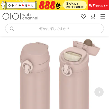
コ
ン
テ
ン
ツ
へ
何かお探しですか？
ス
キ
ッ
プ