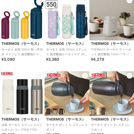
THERMOS（サーモス）
THERMOS（サーモス）
THERMOS（サーモス）
サーモス 水筒 500ml 取っ手付
サーモス 水筒 550ml ステンレ
THERMOS サーモス ティーポ
き ステンレス 真空断熱ケータ
ス 真空断熱ケータイマグ JNT-
ット 真空断熱 700ml TTE-700
¥3,080
¥3,380
¥4,279
イマグ JOO-500
552
ステンレス
THERMOS（サーモス）
THERMOS（サーモス）
THERMOS（サーモス）
水筒 サーモス ステンレススリ
サーモス ポット 1L ステンレス
サーモス ポット 2L ステンレ
ムボトル コップ付き FFM-
ポット
スポット