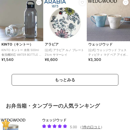
KINTO（キントー）
アラビア
ウェッジウッド
KINTO キントー 水筒 500ml
[公式] アラビア ルノ プレート
[公式] ウェッジウッド フェス
食洗機対応 WATER BOTTLE ウ
21cm サマーレイ
ティビティ マグ ペア アイボリ
¥1,540
¥6,600
¥3,300
ォーターボトル
ー・ブルー
もっとみる
お弁当箱・タンブラーの人気ランキング
ウェッジウッド
5.00
（
1件の口コミ
）