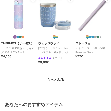
THERMOS（サーモス）
ウェッジウッド
ストージョ
サーモス 真空断熱ケータイマ
[公式] ウェッジウッド ルネッ
stojo ストロー シリコン製
グ 500ml ワンタッチ
サンスブルー 蓋付ドリンクタ
Reusable Straw
¥4,158
¥550
ンブラー
5.00
（
1件
）
¥6,600
もっとみる
あなたへのおすすめアイテム