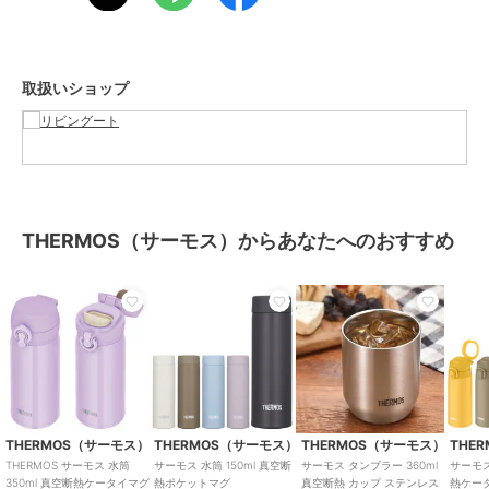
【ブランド】
100年を超える歴史を持つブランドTHERMOS（サーモス）。
長年培われてきた技術によって高い保温・保冷力を持つ魔法瓶は水筒
やお弁当箱、調理用品など幅広く普及しています。
取扱いショップ
夏も冬も永く愛用できる高品質アイテムです。
ブランド
THERMOS（サーモス）
ショップ
リビングート
商品カテゴリ
お弁当・キッチン用品
／
お弁当
THERMOS（サーモス）からあなたへのおすすめ
箱・タンブラー
カラー
ブラックジェイド、ミストベージ
ュ、ピンクパープル、スノーホワ
イト、オリーブグリーン、アイス
ブルー
サイズ
FREE
素材
内びん：ステンレス鋼
胴部：ステンレス鋼（アクリル樹
THERMOS（サーモス）
THERMOS（サーモス）
THERMOS（サーモス）
THE
脂塗装）
THERMOS サーモス 水筒
サーモス 水筒 150ml 真空断
サーモス タンブラー 360ml
サーモス
350ml 真空断熱ケータイマグ
熱ポケットマグ
真空断熱 カップ ステンレス
熱ケー
蓋・せん本体・飲み口：ポリプロ