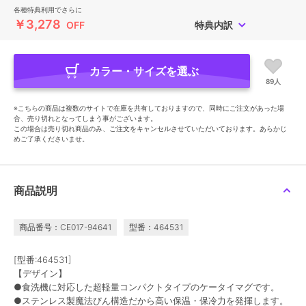
各種特典利用でさらに
￥3,278
OFF
特典内訳
カラー・サイズを選ぶ
89人
※こちらの商品は複数のサイトで在庫を共有しておりますので、同時にご注文があった場
合、売り切れとなってしまう事がございます。
この場合は売り切れ商品のみ、ご注文をキャンセルさせていただいております。あらかじ
めご了承くださいませ。
商品説明
商品番号：CE017-94641
型番：464531
[型番:464531]
【デザイン】
●食洗機に対応した超軽量コンパクトタイプのケータイマグです。
●ステンレス製魔法びん構造だから高い保温・保冷力を発揮します。