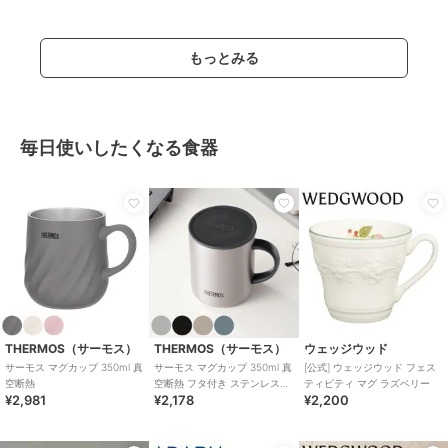
もっとみる
毎日使いしたくなる食器
THERMOS（サーモス）
THERMOS（サーモス）
ウェッジウッド
サーモス マグカップ 350ml 真
サーモス マグカップ 350ml 真
[公式] ウェッジウッド フェス
空断熱
空断熱 フタ付き ステンレス
ティビティ マグ ラズベリー
¥2,981
¥2,178
¥2,200
JDG-352