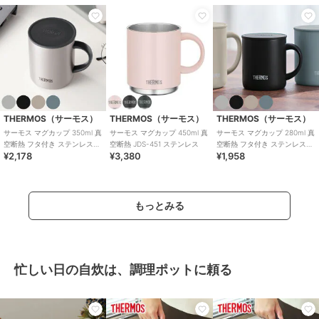
THERMOS（サーモス）
THERMOS（サーモス）
THERMOS（サーモス）
サーモス マグカップ 350ml 真
サーモス マグカップ 450ml 真
サーモス マグカップ 280ml 真
空断熱 フタ付き ステンレス
空断熱 JDS-451 ステンレス
空断熱 フタ付き ステンレス
¥2,178
¥3,380
¥1,958
JDG-352
JDG-282
もっとみる
忙しい日の自炊は、調理ポットに頼る