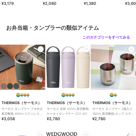
¥3,179
¥2,080
¥1,380
¥3,6
ピレン
蓋パッキン・せんパッキン：シリ
コーンゴム
商品のお取り扱い方法
お弁当箱・タンブラーの類似アイテム
特徴
お弁当・キッチン用品
このカテゴリーをすべてみる
無地
お弁当箱・タンブラー
無地
原産国
フィリピン製
THERMOS（サーモス）
THERMOS（サーモス）
THERMOS（サーモス）
サーモス タンブラー フタ付き
サーモス 水筒 420ml 真空断熱
サーモス タンブラー 2個入り
真空断熱 400ml ステンレス
ケータイタンブラー JOV-421
360ml 真空断熱 カップ ステン
¥3,058
¥3,780
¥2,780
JDP-401
レス