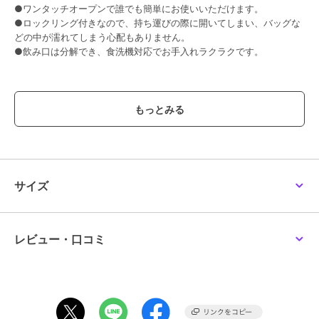
●ワンタッチオープンで誰でも簡単にお使いいただけます。
●ロックリング付きなので、持ち運びの際に開いてしまい、バッグな
どの中が濡れてしまう心配もありません。
●飲み口は分解でき、食洗機対応でお手入れラクラクです。
【スペック】
サイズ/約幅6.5×奥行8×高さ22cm
約口径：4cm
重量/約210g
容量/約500ml
内容量/1個
材質/内びん：ステンレス鋼
サイズ
胴部：ステンレス鋼（アクリル樹脂塗装）
蓋・せん本体・飲み口：ポリプロピレン
蓋パッキン・せんパッキン：シリコーンゴム
生産国/フィリピン製
レビュー・口コミ
保温効力/68度以上（6時間）
保冷効力/10度以下（6時間）
食器洗い乾燥機/使用可能