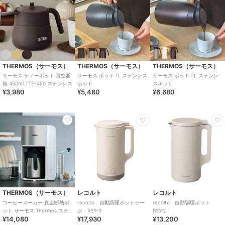
THERMOS（サーモス）
THERMOS（サーモス）
THERMOS（サーモス）
サーモス ティーポット 真空断
サーモス ポット 1L ステンレス
サーモス ポット 2L ステンレ
熱 450ml TTE-450 ステンレス
ポット
スポット
¥3,980
¥5,480
¥6,680
THERMOS（サーモス）
レコルト
レコルト
コーヒーメーカー 真空断熱ポ
recolte 自動調理ポットラー
recolte 自動調理ポット
ット サーモス Thermos ステ
ジ RSY-3
RSY-2
¥14,080
¥17,930
¥13,200
ンレス ECK-1000 ECH