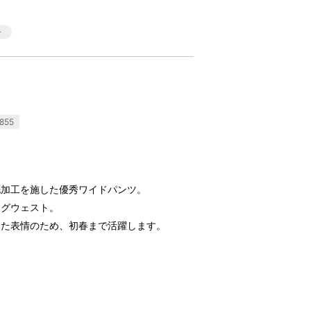
855
毛加工を施した優秀ワイドパンツ。
ングウェスト。
した表情のため、初春まで活躍します。