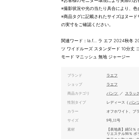
※お客様のモニター環境により実際のお
※撮影状況や光の当たり具合により、色
※商品タグに記載されたサイズはヌード
の実寸をご確認ください。
関連ワード：la.f… ラ エフ 2024秋冬
ツ ワイドルーズ スタンダード 10分丈
モード マニッシュ 無地 ジャージー
ブランド
ラエフ
ショップ
ラエフ
商品カテゴリ
パンツ
／
スラッ
性別タイプ
レディース
(
パン
カラー
オフホワイト、ブ
サイズ
9号,11号
素材
【表地表】綿51％
リエステル96％ ポ