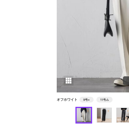
オフホワイト
9号
×
11号
△