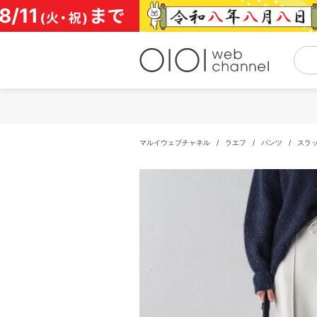
コ
ン
テ
ン
ツ
へ
ス
キ
ッ
プ
マルイウェブチャネル
/
ラエフ
/
パンツ
/
スラ