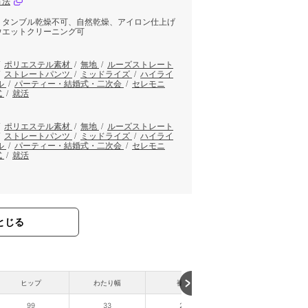
方法
、タンブル乾燥不可、自然乾燥、アイロン仕上げ
ウエットクリーニング可
/
ポリエステル素材
/
無地
/
ルーズストレート
/
ストレートパンツ
/
ミッドライズ
/
ハイライ
ル
/
パーティー・結婚式・二次会
/
セレモニ
式
/
就活
/
ポリエステル素材
/
無地
/
ルーズストレート
/
ストレートパンツ
/
ミッドライズ
/
ハイライ
ル
/
パーティー・結婚式・二次会
/
セレモニ
式
/
就活
とじる
ヒップ
わたり幅
裾幅
股下
99
33
26
69