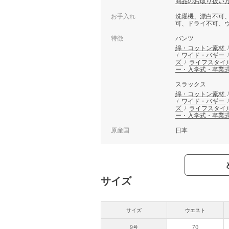
商品のお取り扱い
お手入れ
洗濯機、漂白不可
可、ドライ不可、
特徴
パンツ
綿・コットン素材
/
ワイド・バギー
ズ
/
ライフスタイ
ー・入学式・卒業
スラックス
綿・コットン素材
/
ワイド・バギー
ズ
/
ライフスタイ
ー・入学式・卒業
原産国
日本
サイズ
サイズ
ウエスト
9号
70