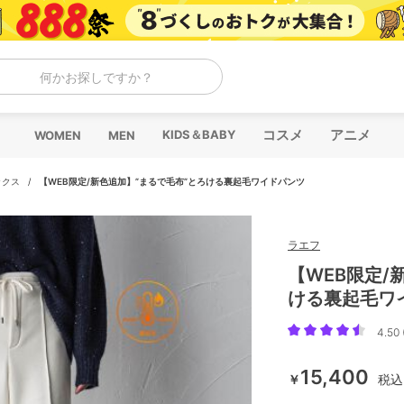
何かお探しですか？
コスメ
アニメ
KIDS＆BABY
WOMEN
MEN
ックス
/
【WEB限定/新色追加】”まるで毛布”とろける裏起毛ワイドパンツ
ラエフ
【WEB限定/
ける裏起毛ワ
4.50 
15,400
￥
税込