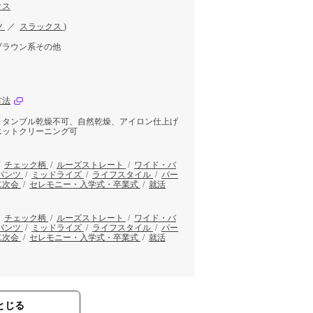
クス
ツ
／
スラックス
)
ブラウン系その他
方法
、タンブル乾燥不可、自然乾燥、アイロン仕上げ
エットクリーニング可
/
チェック柄
/
ルーズストレート
/
ワイド・バ
パンツ
/
ミッドライズ
/
ライフスタイル
/
パー
二次会
/
セレモニー・入学式・卒業式
/
就活
/
チェック柄
/
ルーズストレート
/
ワイド・バ
パンツ
/
ミッドライズ
/
ライフスタイル
/
パー
二次会
/
セレモニー・入学式・卒業式
/
就活
とじる