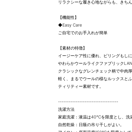
リラクシーな履き心地ながらも、きち
【機能性】
◆Easy Care
ご自宅でのお手入れが簡単
【素材の特徴】
イージーケア性に優れ、ピリングもし
やわらかウールライクファブリックLANAT
クラシックなグレンチェック柄で中肉
軽く、まるでウールの様なルックスと
ティリティー素材です。
----------------------------------
洗濯方法
家庭洗濯：液温は40℃を限度とし、洗
自然乾燥：日蔭の吊り干しがよい。