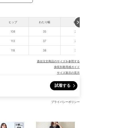
ヒップ
わたり幅
裾幅
股下
108
35
27
73
113
37
29
73
118
38
30
74
過去注文商品のサイズを参照する
身長別着用感ガイド
サイズ表示の見方
試着する
プライバシーポリシー