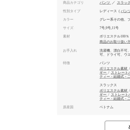
商品カテゴリ
パンツ
／
スラッ
性別タイプ
レディース
(
パン
カラー
グレー系その他、
サイズ
7号,9号,11号
素材
ポリエステル100％
商品のお取り扱い
お手入れ
洗濯機、漂白不可
可、ドライ可、ウ
特徴
パンツ
ポリエステル素材
ギー
/
ストレート
ティー・結婚式・
スラックス
ポリエステル素材
ギー
/
ストレート
ティー・結婚式・
原産国
ベトナム