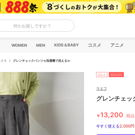
何かお探しですか？
コスメ
アニメ
KIDS＆BABY
WOMEN
MEN
ックス
/
グレンチェックパンツ≪洗濯機で洗える≫
SALE
40%OFF
ラエフ
グレンチェッ
13,200
￥
税込
今すぐ使える
2,000円