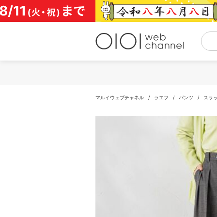
コ
ン
テ
ン
ツ
へ
ス
キ
ッ
プ
マルイウェブチャネル
/
ラエフ
/
パンツ
/
スラ