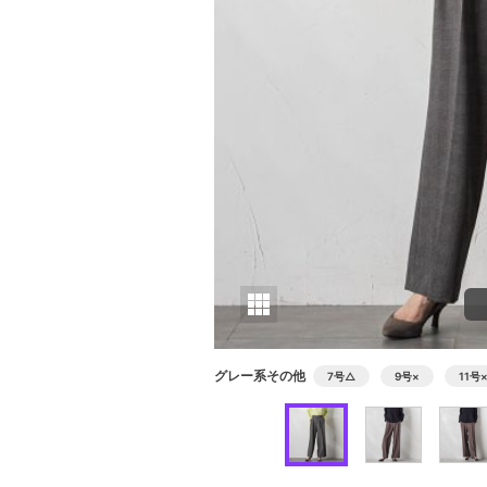
グレー系その他
7号
△
9号
×
11号