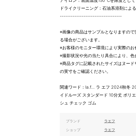
アイロン：底面温度150℃を限度とし
ドライクリーニング：石油系溶剤によ
----------------------------------
※画像の商品はサンプルとなりますので
る場合がございます。
※お客様のモニター環境により実際のお
※撮影状況や光の当たり具合により、色
※商品タグに記載されたサイズはヌード
の実寸をご確認ください。
関連ワード：la.f… ラ エフ 2024秋冬
イドルーズ スタンダード 10分丈 ポリ
シュ チェック ゴム
ブランド
ラエフ
ショップ
ラエフ