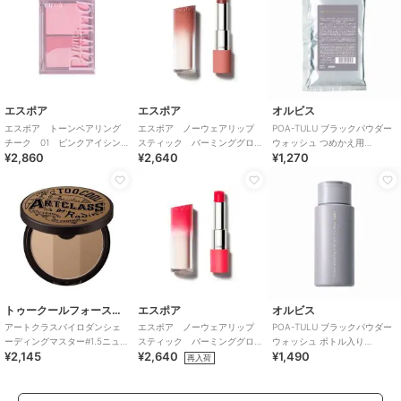
エスポア
エスポア
オルビス
エスポア トーンペアリング
エスポア ノーウェアリップ
POA-TULU ブラックパウダー
チーク 01 ピンクアイシン
スティック バーミンググロ
ウォッシュ つめかえ用
¥2,860
¥2,640
¥1,270
グ
ー ０７ アッシュメープル
50g（酵素洗顔料）
トゥークールフォースクール
エスポア
オルビス
アートクラスバイロダンシェ
エスポア ノーウェアリップ
POA-TULU ブラックパウダー
ーディングマスター#1.5ニュー
スティック バーミンググロ
ウォッシュ ボトル入り
¥2,145
¥2,640
¥1,490
トラル (韓国コスメ)
ー ０２ ベリーコア
50g（酵素洗顔料）
再入荷