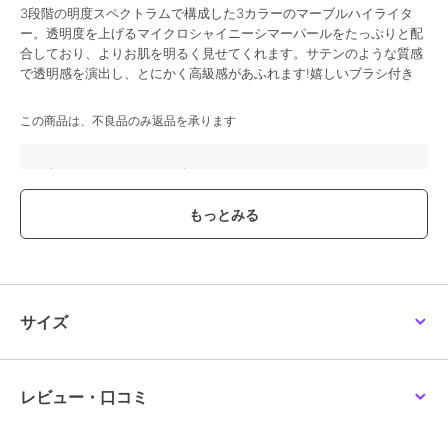
3段階の明度スペクトラムで構成した3カラーのマーブルハイライタ
ー。透明度を上げるマイクロシャイニーシマーパールをたっぷりと配
合しており、よりお肌を明るく見せてくれます。サテンのような質感
で透明感を演出し、とにかく高級感があふれます!嬉しいブラシ付き
この商品は、不良品のみ返品を承ります
ブランド
エスポア
ショップ
espoir
／
コリアージュ
商品カテゴリ
ベースメイク
／
その他ベースメ
イク
性別タイプ
レディース
ベースメイク
／
その他ベースメ
サイズ
イク
カラー
**
サイズ
**
レビュー・口コミ
原産国
韓国