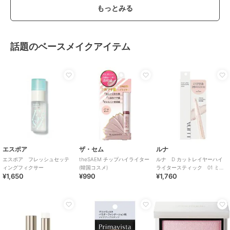
もっとみる
話題のベースメイクアイテム
エスポア
ザ・セム
ルナ
エスポア フレッシュセッテ
theSAEM チップハイライター
ルナ D カットレイヤーハイ
ィングフィクサー
(韓国コスメ)
ライタースティック 01 ミル
¥1,650
¥990
¥1,760
キービーム