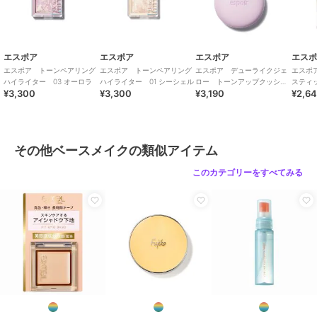
エスポア
エスポア
エスポア
エス
エスポア トーンペアリング
エスポア トーンペアリング
エスポア デューライクジェ
エスポ
ハイライター 03 オーロラ
ハイライター 01 シーシェル
ロー トーンアップクッショ
スティ
¥3,300
¥3,300
¥3,190
¥2,6
ン ニュートラルモーブ
ー ０
その他ベースメイクの類似アイテム
このカテゴリーをすべてみる