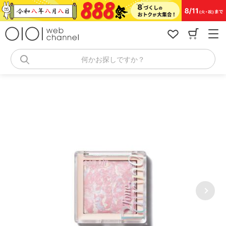
コ
ン
テ
ン
ツ
へ
何かお探しですか？
ス
キ
ッ
プ