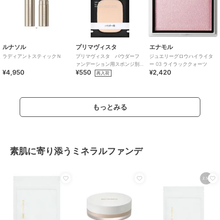
ルナソル
プリマヴィスタ
エナモル
ラディアントスティックＮ
プリマヴィスタ パウダーフ
ジュエリーグロウハイライタ
ァンデーション用スポンジ別
ー 03 ライラッククォーツ
¥4,950
¥550
¥2,420
売り
再入荷
もっとみる
素肌に寄り添うミネラルファンデ