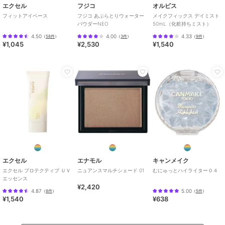
エクセル
フジコ
オルビス
フィットアイベース
フジコ あぶらとりウォーター
メイクフィックス デイミスト
パウダーNEO
50mL（化粧持ちミスト）
4.50
4.00
4.33
（
58件
）
（
3件
）
（
9件
）
¥1,045
¥2,530
¥1,540
エクセル
エナモル
キャンメイク
エクセル プロテクティブ ＵＶ
ニュアンスマルチシェード 01
むにゅっとハイライター０４
エッセンス
¥2,420
4.87
5.00
（
8件
）
（
5件
）
¥1,540
¥638