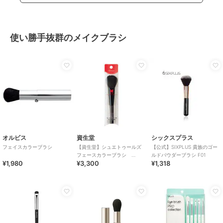
使い勝手抜群のメイクブラシ
オルビス
資生堂
シックスプラス
フェイスカラーブラシ
【資生堂】シュエトゥールズ
【公式】SIXPLUS 貴族のゴー
フェースカラーブラシ
ルドパウダーブラシ F01
¥1,980
¥3,300
¥1,318
（Ｍ）