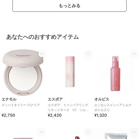
もっとみる
あなたへのおすすめアイテム
エナモル
エスポア
オルビス
グッバイオイリー 01クリア
エスポア トーンペアリング
エッセンスインヘアミルク
リキッドチーク 02 ソルテ
ボトル入り
¥2,750
¥2,420
¥1,320
ィピンク