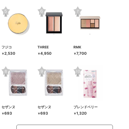
フジコ
THREE
RMK
2,530
4,950
7,700
￥
￥
￥
セザンヌ
セザンヌ
ブレンドベリー
693
693
1,320
￥
￥
￥