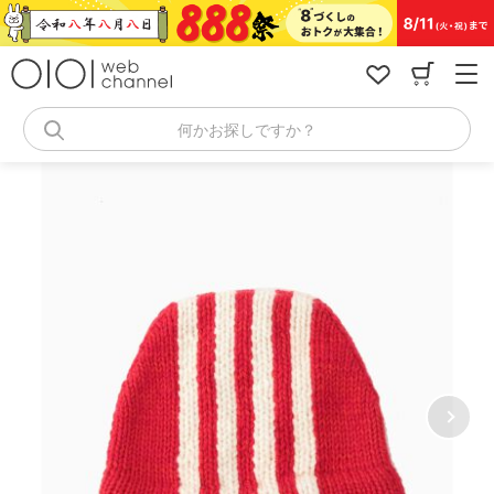
コ
ン
テ
ン
ツ
へ
何かお探しですか？
ス
キ
ッ
プ