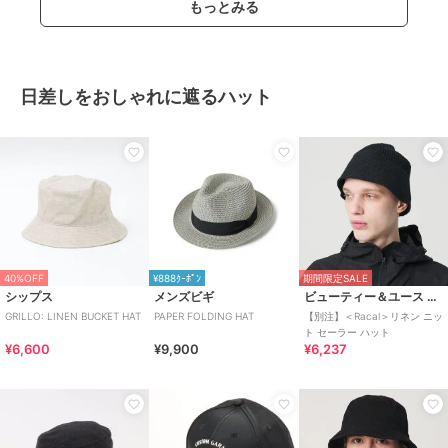
もっとみる
日差しをおしゃれに遮るハット
40%OFF
¥888ｸｰﾎﾟﾝ
期間限定SALE
シップス
メンズビギ
ビューティー＆ユース ユナイテッドアローズ
GRILLO: LINEN BUCKET HAT
PAPER FOLDING HAT
【別注】＜Racal＞リネン ニッ
ト セーラー ハット
¥6,600
¥9,900
¥6,237