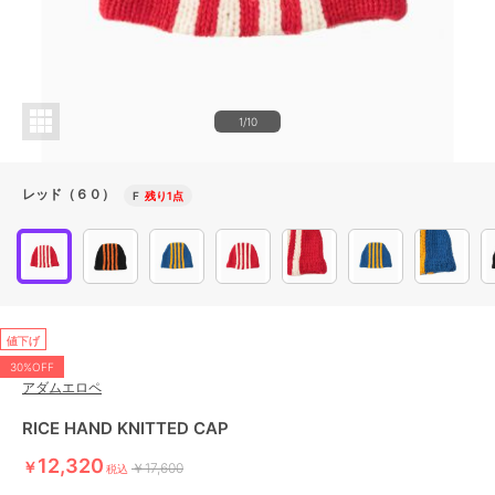
1/10
レッド（６０）
F
残り1点
値下げ
30%OFF
アダムエロペ
RICE HAND KNITTED CAP
12,320
￥
￥17,600
税込