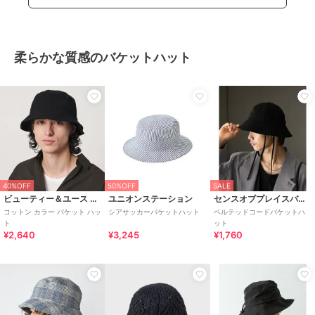
柔らかな質感のバケットハット
40%OFF
50%OFF
SALE
ビューティー＆ユース ユナイテッドアローズ
ユニオンステーション
センスオブプレイスバイアーバンリサーチ
コットン カラー バケット ハッ
シアサッカーバケットハット
ベルテッドコードバケットハ
ト
ット
¥2,640
¥3,245
¥1,760