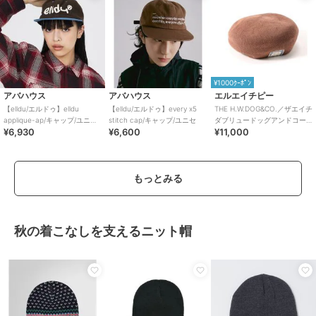
¥1000ｸｰﾎﾟﾝ
アバハウス
アバハウス
エルエイチピー
【elldu/エルドゥ】elldu
【elldu/エルドゥ】every x5
THE H.W.DOG&CO.／ザエイチ
applique-ap/キャップ/ユニセ
stitch cap/キャップ/ユニセ
ダブリュードッグアンドコー
¥6,930
¥6,600
¥11,000
ック
／COTTON BIG BERET
もっとみる
秋の着こなしを支えるニット帽