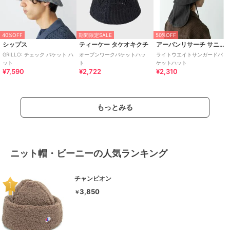
40%OFF
期間限定SALE
50%OFF
シップス
ティーケー タケオキクチ
アーバンリサーチ サニーレーベル
GRILLO: チェック バケット ハ
オープンワークバケットハッ
ライトウエイトサンガードバ
ット
ト
ケットハット
¥7,590
¥2,722
¥2,310
もっとみる
ニット帽・ビーニーの人気ランキング
チャンピオン
3,850
￥