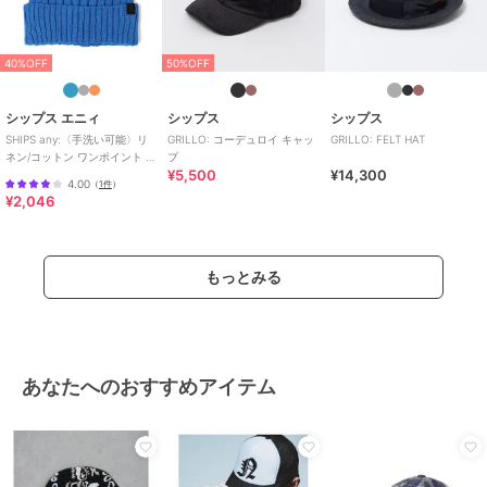
40%OFF
50%OFF
シップス エニィ
シップス
シップス
SHIPS any:〈手洗い可能〉リ
GRILLO: コーデュロイ キャッ
GRILLO: FELT HAT
ネン/コットン ワンポイント ピ
プ
¥5,500
¥14,300
スネーム ワッチキャップ◇
4.00
（
1件
）
¥2,046
もっとみる
あなたへのおすすめアイテム