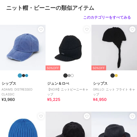
ニット帽・ビーニーの類似アイテム
このカテゴリーをすべてみる
50%OFF
50%OFF
シップス
ジュン＆ロぺ
シップス
ADAMS: DISTRESSED
【NOIR】ニットビーニーキャ
GRILLO: ニット フライト キャ
CLASSIC
ップ
ップ
¥3,960
¥5,225
¥4,950