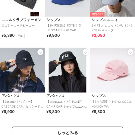
30%OFF
ニコルクラブフォーメン
シップス
シップス エニィ
ロゴジャカードビーニー
【SHIPS別注】POTEN: S
SHIPS any: コットン/リネン 6
LOGO MESH KK CAP
パネル キャップ
¥5,390
¥9,900
¥3,080
予約
アバハウス
アバハウス
シップス
【Barbour / バブアー】
【elldu/エルドゥ】POKET
【SHIPS別注】HOHO COCO:
CASCADE CAP / カスケード /
CAMP CAP キャップ/ユニセッ
KONICHIWA
¥6,930
¥8,800
¥8,800
6
クス/韓
もっとみる