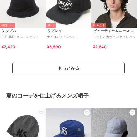
60%OFF
SALE
40%OFF
シップス
リプレイ
ビューティー＆ユース ユナイテッドアローズ
SUBLIME: メルトン ハット
ナイロンツイルハット
コットン カラー バケット ハッ
ト
¥2,420
¥5,500
¥2,640
もっとみる
夏のコーデを仕上げるメンズ帽子