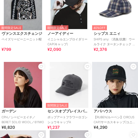
期間限定SALE
期間限定SALE
40%OFF
ヴァンスエクスチェンジ
ノーアイディー
シップス エニィ
ペイズリービーニーニット帽
イニシャルエンブロイダリー
SHIPS any:〈消臭/抗菌〉ウー
CAP(キャップ)
ルライク タータンチェック 6
¥799
¥2,090
¥2,376
パネル キャップ
期間限定SALE
ガーデン
センスオブプレイスバイアーバンリサーチ
アバハウス
CPH／シーピーエイチ／
ポップアートフラワーロゴシ
【RUBEN/ルーベン】CIRCUS
BERET SOLID WOOL／611WO
シュウキャップA
CAP/サーカスキャップ/ユニセ
¥6,820
¥1,237
¥4,290
ックス/【