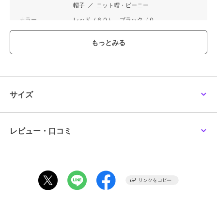
帽子
／
ニット帽・ビーニー
カラー
レッド（６０）、ブラック（０
１）、ブルー系（４５）
サイズ
F
原産国
日本
サイズ
レビュー・口コミ