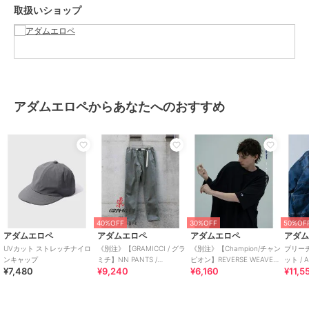
取扱いショップ
アダムエロペからあなたへのおすすめ
40%OFF
30%OFF
50%OF
アダムエロペ
アダムエロペ
アダムエロペ
アダ
UVカット ストレッチナイロ
《別注》【GRAMICCI / グラ
《別注》【Champion/チャン
ブリー
ンキャップ
ミチ】NN PANTS /
ピオン】REVERSE WEAVE
ット / A
¥7,480
¥9,240
¥6,160
¥11,5
GARMENT DYE TIGHT
TEE
JEANS 