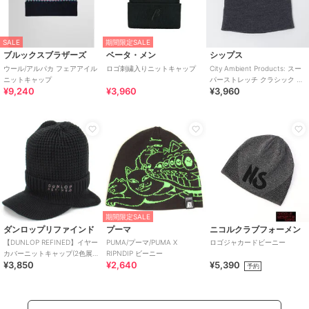
SALE
期間限定SALE
ブルックスブラザーズ
ベータ・メン
シップス
ウール/アルパカ フェアアイル
ロゴ刺繍入りニットキャップ
City Ambient Products: スー
ニットキャップ
パーストレッチ クラシック ビ
¥9,240
¥3,960
¥3,960
ーニー
期間限定SALE
ダンロップリファインド
プーマ
ニコルクラブフォーメン
【DUNLOP REFINED】イヤー
PUMA/プーマ/PUMA X
ロゴジャカードビーニー
カバーニットキャップ(2色展
RIPNDIP ビーニー
¥3,850
¥2,640
¥5,390
開/フリー/手洗い/防寒/秋冬)
予約