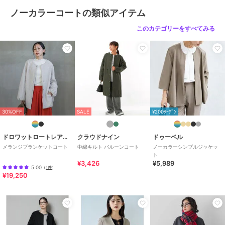
ノーカラーコートの類似アイテム
サイズ
S,M
このカテゴリーをすべてみる
素材
毛90％ ナイロン10％
商品のお取り扱い方法
お手入れ
洗濯不可、漂白不可、タンブル乾
燥不可、アイロン仕上げ可、ドラ
イ可、ウエットクリーニング不可
特徴
アウター・ジャケット・コート
ナイロン
/
ウール
/
無地
/
ライ
30%OFF
SALE
¥200ｸｰﾎﾟﾝ
フスタイル
/
ストレート
ノーカラーコート
ドロワットロートレアモン
クラウドナイン
ドゥーベル
ナイロン
/
ウール
/
無地
/
ライ
メランジブランケットコート
中綿キルト バルーンコート
ノーカラーシンプルジャケッ
ト
フスタイル
/
ストレート
¥3,426
¥5,989
5.00
（
1件
）
原産国
中国
¥19,250