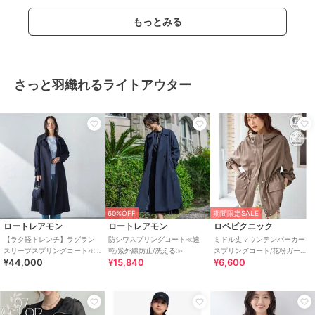
もっとみる
さっと羽織れるライトアウター
60%OFF
期間限定SALE
ロートレアモン
ロートレアモン
ロペピクニック
【ラク軽トレンチ】ラグラン
防シワスプリングコート≪速
ミドル丈マウンテンパーカー
スリーブスプリングコート≪
乾/紫外線防止/洗える≫
スプリングコート/花粉ガー
¥44,000
¥15,840
¥6,600
撥水/手洗い≫
ド・撥水