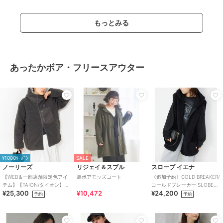
もっとみる
あったかボア・フリースアウター
¥1000ｸｰﾎﾟﾝ
SALE
ノーリーズ
リジェイ＆スプル
スローブ イエナ
【WEB＆一部店舗限定色アイ
裏ボアモッズコート
《追加予約》COLD BREAKER/
テム】【TAION/タイオン】ボ
コールドブレーカー SLOBE別
¥25,300
¥10,472
¥24,200
ア×ダウンフーミドル丈ダウン
注 ボアベスト
予約
予約
(リバーシブ