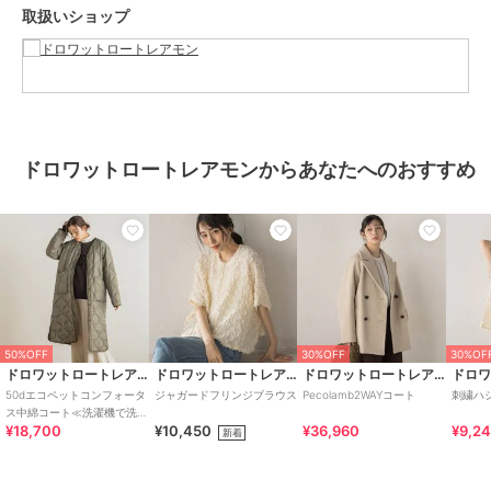
取扱いショップ
ます。
※撮影状況や光の当たり具合により、色合いが異なって見える場合が
ございます。
※商品タグに記載されたサイズはヌードサイズです。実際の商品のサ
イズは商品情報の実寸をご確認ください。
関連ワード：Droitelautreamont ドロワットロートレアモン AW
ドロワットロートレアモンからあなたへのおすすめ
2024秋冬 冬 冬服 WINTER 大人カジュアル ロング丈 ウール リバーコ
ート ノーカラー 10~15度におすすめ
ブランド
ドロワットロートレアモン
ショップ
ドロワットロートレアモン
商品カテゴリ
アウター・ジャケット・コート
50%OFF
30%OFF
30%OF
／
ノーカラーコート
ドロワットロートレアモン
ドロワットロートレアモン
ドロワットロートレアモン
性別タイプ
レディース
50dエコペットコンフォータ
ジャガードフリンジブラウス
Pecolamb2WAYコート
刺繍ハ
ス中綿コート≪洗濯機で洗え
アウター・ジャケット・コート
¥18,700
¥10,450
¥36,960
¥9,2
る≫
新着
／
ノーカラーコート
カラー
イエロー、ブラック、ライトグレ
ー