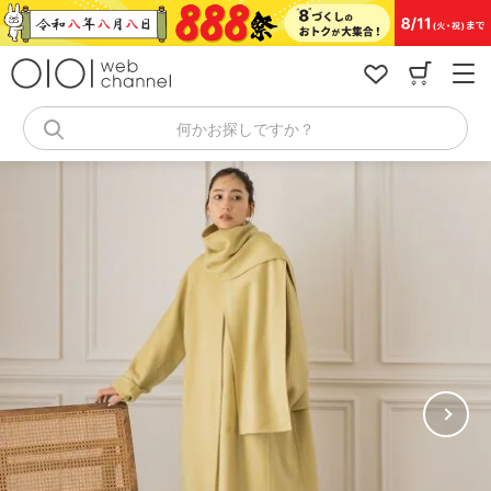
コ
ン
テ
ン
ツ
へ
何かお探しですか？
ス
キ
ッ
プ