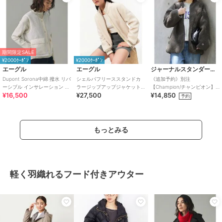
期間限定SALE
¥2000ｸｰﾎﾟﾝ
¥2000ｸｰﾎﾟﾝ
エーグル
エーグル
ジャーナルスタンダード レリューム
Dupont Sorona中綿 撥水 リバ
シェルパフリーススタンドカ
《追加予約》別注
ーシブル インサレーション キ
ラージップアップジャケット
【Champion/チャンピオン】
¥16,500
¥27,500
¥14,850
ルティングボアベスト
T-KIT対応
ボアフリースジャケット
予約
もっとみる
軽く羽織れるフード付きアウター