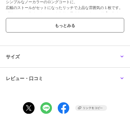
シンプルなノーカラーのロングコートに、
広幅のストールがセットになったリッチで上品な雰囲気の１枚です。
ボリュームのあるストールはさらりと巻くだけでトレンド感のあるム
ードに。
ストールを外せばシンプルなノーカラーのデザインで着用していただ
けます。
袖をマチ切り替えにすることで肩から袖の柔らかなフォルムをきれい
に演出してくれます。
１枚仕立ての軽く暖かな着心地で、気軽にさらっと羽織れるのも嬉し
いポイント。
サイズ
テイストを問わず、長くご愛用いただける上質なアイテムです。
----------------------------------
洗濯方法
レビュー・口コミ
家庭洗濯：家庭での洗濯禁止
アイロン：底面温度110℃を限度としてアイロン仕上げができる。
ドライクリーニング：石油系溶剤による弱いドライクリーニングがで
きる。
----------------------------------
※画像の商品はサンプルとなりますので実際の商品と仕様、加工、サ
イズが若干異なる場合がございます。
※お客様のモニター環境により実際のお色と多少異なる場合がござい