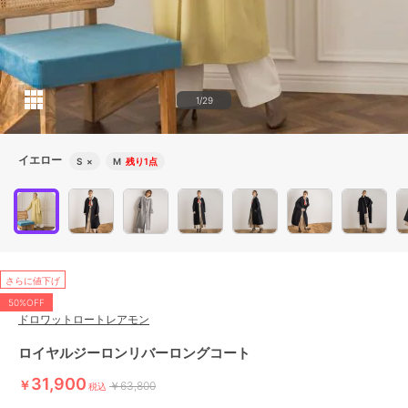
1/29
イエロー
S
×
M
残り1点
さらに値下げ
50%OFF
ドロワットロートレアモン
ロイヤルジーロンリバーロングコート
31,900
￥
￥63,800
税込