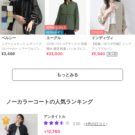
期間限定SALE
¥2000ｸｰﾎﾟﾝ
70%OFF
ベルシー
エーグル
インディヴィ
シアージャケット レディース
GORE-TEX ゴアテックス 防風
【軽量／SETUP可能】ジップ
UVパーカー シアーブルゾン
撥水 透湿 軽量 パッカブルフー
アップブルゾン
¥3,499
¥33,000
¥5,940
フードライトアウター 春夏 羽
デッドジャケット
再入荷
織り
もっとみる
ノーカラーコートの人気ランキング
アンタイトル
3.50
（
4件の口コミ
）
12,760
￥