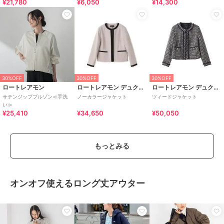
¥21,780
¥6,050
¥14,300
る≫
30%OFF
30%OFF
30%OFF
ロートレアモン
ロートレアモン デュクラス
ロートレアモン デュクラス
サテンジップブルゾン≪手洗
ノーカラージャケット
ツィードジャケット
い≫
¥25,410
¥34,650
¥50,050
もっとみる
オンオフ使えるロング丈アウター