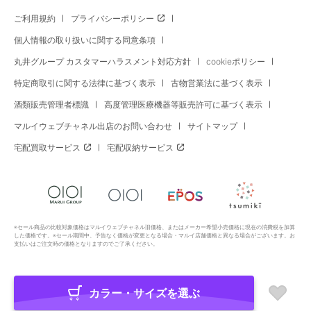
ご利用規約
プライバシーポリシー
個人情報の取り扱いに関する同意条項
丸井グループ カスタマーハラスメント対応方針
cookieポリシー
特定商取引に関する法律に基づく表示
古物営業法に基づく表示
酒類販売管理者標識
高度管理医療機器等販売許可に基づく表示
マルイウェブチャネル出店のお問い合わせ
サイトマップ
宅配買取サービス
宅配収納サービス
※セール商品の比較対象価格はマルイウェブチャネル旧価格、またはメーカー希望小売価格に現在の消費税を加算
した価格です。※セール期間中、予告なく価格が変更となる場合・マルイ店舗価格と異なる場合がございます。お
支払いはご注文時の価格となりますのでご了承ください。
カラー・サイズを選ぶ
Copyright All Rights Reserved. MARUI Co., Ltd