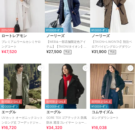
20%OFF
¥1000ｸｰﾎﾟﾝ
¥1000ｸｰﾎﾟﾝ
ロートレアモン
ノーリーズ
ノーリーズ
プレミアムウールカシミヤロ
【WEB＆一部店舗限定色アイ
【TAION×LIMONTA】別注ベ
ングコート
テム】【TAION/タイオン】ボ
ロアパイピングロングダウン
¥47,520
¥27,500
¥31,900
ア×ダウンフードロング(リバ
予約
予約
ーシブル)
期間限定SALE
期間限定SALE
期間限定SALE
¥2000ｸｰﾎﾟﾝ
¥2000ｸｰﾎﾟﾝ
¥1000ｸｰﾎﾟﾝ
エーグル
エーグル
コムサイズム
UVカット オーガニックコット
GORE TEX ゴアテックス 防風
ロングダウンコート
ンロング丈 フーデッドジャケ
防水 透湿 2レイヤー ショート
¥16,720
¥34,320
¥16,038
ット
トレンチコート / フード脱着