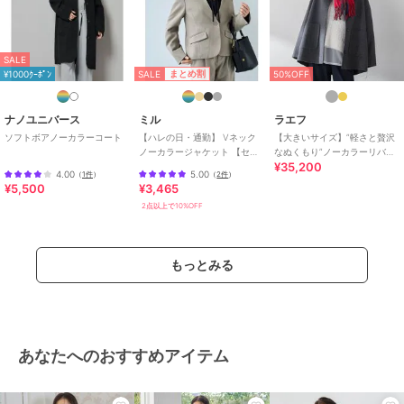
SALE
SALE
まとめ割
¥1000ｸｰﾎﾟﾝ
50%OFF
ナノユニバース
ミル
ラエフ
ソフトボアノーカラーコート
【ハレの日・通勤】 Vネック
【大きいサイズ】”軽さと贅沢
ノーカラージャケット 【セッ
なぬくもり”ノーカラーリバー
¥35,200
トアップ対応】【mil (ミル)】
コート
4.00
5.00
（
1件
）
（
2件
）
¥5,500
¥3,465
2点以上で10%OFF
もっとみる
あなたへのおすすめアイテム