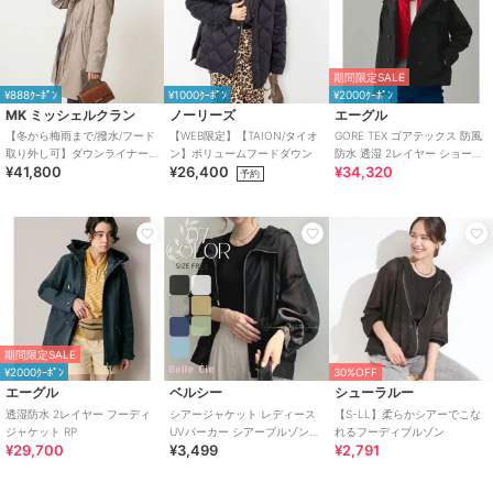
期間限定SALE
¥888ｸｰﾎﾟﾝ
¥1000ｸｰﾎﾟﾝ
¥2000ｸｰﾎﾟﾝ
MK ミッシェルクラン
ノーリーズ
エーグル
【冬から梅雨まで/撥水/フード
【WEB限定】【TAION/タイオ
GORE TEX ゴアテックス 防風
取り外し可】ダウンライナー
ン】ボリュームフードダウン
防水 透湿 2レイヤー ショート
¥41,800
¥26,400
¥34,320
付きマルチwayモッズコート
トレンチコート / フード脱着
予約
期間限定SALE
¥2000ｸｰﾎﾟﾝ
30%OFF
エーグル
ベルシー
シューラルー
透湿防水 2レイヤー フーディ
シアージャケット レディース
【S-LL】柔らかシアーでこな
ジャケット RP
UVパーカー シアーブルゾン
れるフーディブルゾン
¥29,700
¥3,499
¥2,791
フードライトアウター 春夏 羽
織り