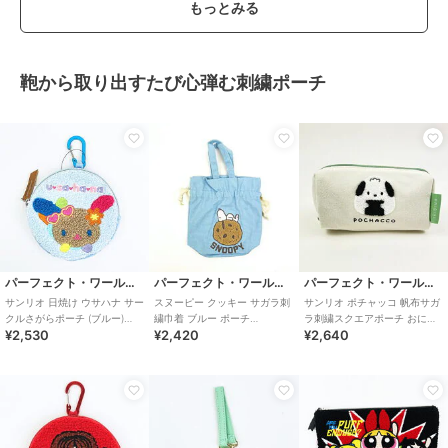
もっとみる
鞄から取り出すたび心弾む刺繍ポーチ
パーフェクト・ワールド・トーキョー
パーフェクト・ワールド・トーキョー
パーフェクト・ワールド・トーキョー
サンリオ 日焼け ウサハナ サー
スヌーピー クッキー サガラ刺
サンリオ ポチャッコ 帆布サガ
クルさがらポーチ (ブルー)
繍巾着 ブルー ポーチ
ラ刺繍スクエアポーチ おにぎ
¥2,530
¥2,420
¥2,640
Sanrio
SNOOPY
りシリーズ Sanrio