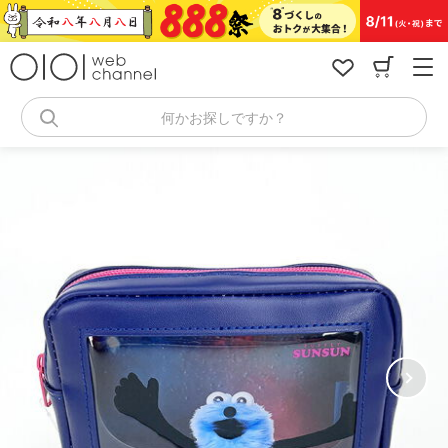
コ
ン
テ
ン
ツ
へ
何かお探しですか？
ス
キ
ッ
プ