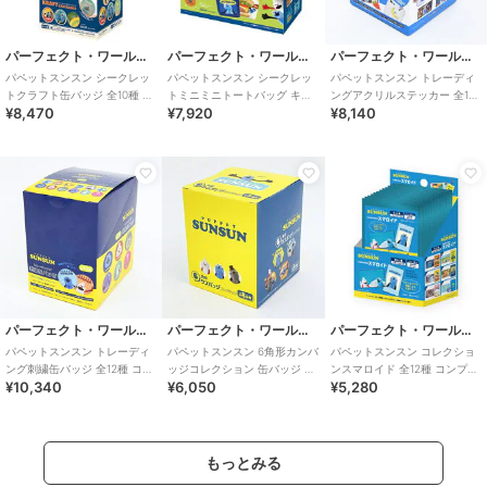
パーフェクト・ワールド・トーキョー
パーフェクト・ワールド・トーキョー
パーフェクト・ワールド・トーキョー
パペットスンスン シークレッ
パペットスンスン シークレッ
パペットスンスン トレーディ
トクラフト缶バッジ 全10種 コ
トミニミニトートバッグ キー
ングアクリルステッカー 全10
¥8,470
¥7,920
¥8,140
ンプリートBOX
ホルダー 全8種 コンプリート
種 コンプリートBOX
BOX
パーフェクト・ワールド・トーキョー
パーフェクト・ワールド・トーキョー
パーフェクト・ワールド・トーキョー
パペットスンスン トレーディ
パペットスンスン 6角形カンバ
パペットスンスン コレクショ
ング刺繍缶バッジ 全12種 コン
ッジコレクション 缶バッジ 全
ンスマロイド 全12種 コンプリ
¥10,340
¥6,050
¥5,280
プリートBOX
8種 コンプリートBOX
ートBOX
もっとみる