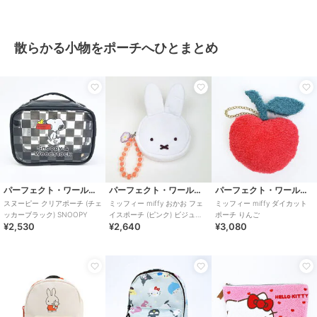
散らかる小物をポーチへひとまとめ
パーフェクト・ワールド・トーキョー
パーフェクト・ワールド・トーキョー
パーフェクト・ワールド・トーキョー
スヌーピー クリアポーチ (チェ
ミッフィー miffy おかお フェ
ミッフィー miffy ダイカット
ッカーブラック) SNOOPY
イスポーチ (ピンク) ビジュー
ポーチ りんご
¥2,530
¥2,640
¥3,080
シリーズ