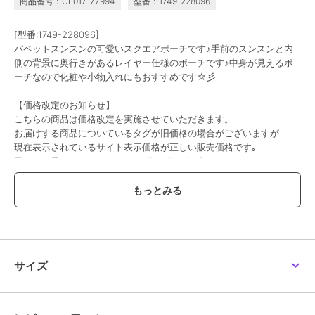
商品番号：CE017-77994
型番：1749-228096
[型番:1749-228096]
パペットスンスンの可愛いスクエアポーチです♪手前のスンスンと内
側の背景に奥行きがあるレイヤー仕様のポーチです♪中身が見えるポ
ーチなので化粧や小物入れにもおすすめです☆彡
【価格改定のお知らせ】
こちらの商品は価格改定を実施させていただきます。
お届けする商品についているタグが旧価格の場合がございますが
現在表示されているサイト表示価格が正しい販売価格です｡
予めご了承いただきますよう､お願い申し上げます｡
この商品は、不良品のみ返品を承ります
ブランド
パーフェクト・ワールド・トーキ
ョー
サイズ
ショップ
パーフェクト・ワールド・トーキ
ョー
商品カテゴリ
すべてのその他アニメ・ゲーム系