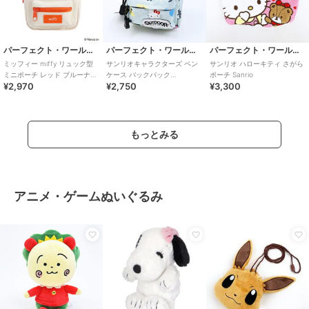
パーフェクト・ワールド・トーキョー
パーフェクト・ワールド・トーキョー
パーフェクト・ワールド・トーキョー
ミッフィー miffy リュック型
サンリオキャラクターズ ペン
サンリオ ハローキティ さがら
ミニポーチ レッド ブルーナ・
ケース バックパック
ポーチ Sanrio
¥2,970
¥2,750
¥3,300
カラーシリーズ
OUTDOOR PRODUCTS ポーチ
San
もっとみる
アニメ・ゲームぬいぐるみ