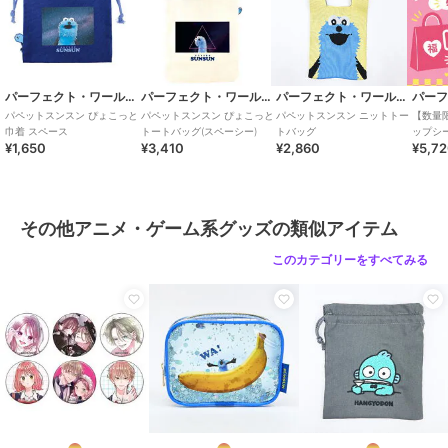
パーフェクト・ワールド・トーキョー
パーフェクト・ワールド・トーキョー
パーフェクト・ワールド・トーキョー
パペットスンスン ぴょこっと
パペットスンスン ぴょこっと
パペットスンスン ニットトー
【数量
巾着 スペース
トートバッグ(スペーシー)
トバッグ
ップシ
¥1,650
¥3,410
¥2,860
¥5,7
プシー
HAPPY
その他アニメ・ゲーム系グッズの類似アイテム
このカテゴリーをすべてみる