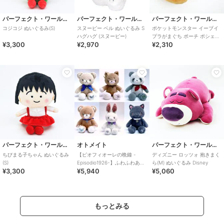
パーフェクト・ワールド・トーキョー
パーフェクト・ワールド・トーキョー
パーフェクト・ワールド・トーキョー
コジコジ ぬいぐるみ(S)
スヌーピー ベル ぬいぐるみ S
ポケットモンスター イーブイ
ハグハグ (スヌーピー)
プラがまぐち ポーチ ポシェッ
¥3,300
¥2,970
¥2,310
ト ぬいぐるみ ブラウン
パーフェクト・ワールド・トーキョー
オトメイト
パーフェクト・ワールド・トーキョー
ちびまる子ちゃん ぬいぐるみ
【ピオフィオーレの晩鐘 -
ディズニー ロッツォ 抱きまく
(S)
Episodio1926-】ふわふわあに
ら(M) ぬいぐるみ Disney
¥3,300
¥5,940
¥5,060
まるぬいぐるみ(全6種)
もっとみる