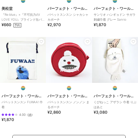
美松堂
パーフェクト・ワールド・トーキョー
パーフェクト・ワールド・トーキョー
『Re:blue』×『不可抗力のI
パペットスンスン シャカシャ
サンリオ ハンギョドン サガラ
LOVE YOU』ブラインド缶バ
カポーチ
刺繍巾着 グレー Sanrio
¥660
¥2,970
¥1,870
ッジ（全6種）
予約
パーフェクト・ワールド・トーキョー
パーフェクト・ワールド・トーキョー
パーフェクト・ワールド・トーキョー
パペットスンスン FUWAA! 巾
パペットスンスン ノンノン ま
くびねっこ アザラシ 巾着 りぶ
着
るポーチ
はあと
¥2,860
¥3,080
4.00
（
1件
）
¥1,870