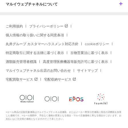
マルイウェブチャネルについて
ご利用規約
プライバシーポリシー
個人情報の取り扱いに関する同意条項
丸井グループ カスタマーハラスメント対応方針
cookieポリシー
特定商取引に関する法律に基づく表示
古物営業法に基づく表示
酒類販売管理者標識
高度管理医療機器等販売許可に基づく表示
マルイウェブチャネル出店のお問い合わせ
サイトマップ
宅配買取サービス
宅配収納サービス
※セール商品の比較対象価格はマルイウェブチャネル旧価格、またはメーカー希望小売価格に現在の消費税を加算
した価格です。※セール期間中、予告なく価格が変更となる場合・マルイ店舗価格と異なる場合がございます。お
支払いはご注文時の価格となりますのでご了承ください。