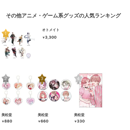
その他アニメ・ゲーム系グッズの人気ランキング
オトメイト
3,300
￥
美松堂
美松堂
美松堂
880
660
330
￥
￥
￥