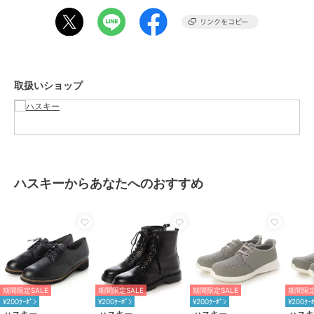
ざいます。
汗や雨などで濡れた場合、色移りする場合がございます。革の品質保
持のため、できるだけ濡らさないようご注意下さい。
期間限定セール開催中
取扱いショップ
ブランド
ハスキー
ショップ
ハスキー
商品カテゴリ
シューズ
／
ブーツ
性別タイプ
レディース
シューズ
／
ブーツ
ハスキーからあなたへのおすすめ
カラー
BLACK、D.BROWN
サイズ
5サイズ展開
素材
本革
商品のお取り扱い方法
原産国
バングラディシュ
期間限定SALE
期間限定SALE
期間限定SALE
期間限定
¥200ｸｰﾎﾟﾝ
¥200ｸｰﾎﾟﾝ
¥200ｸｰﾎﾟﾝ
¥200ｸｰ