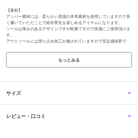
【素材】
アッパー素材には、柔らかい質感の本革素材を使用していますので長
く履いていただことで経年変化を楽しめるアイテムになります。
ソールは厚みのあるデザインですが軽量ですので快適にご使用頂けま
す。
アウトソールには滑り止め加工が施されていますので安定感抜群で
す。
【デザイン・履き心地】
シンプルなデザインのアーモンドトゥのショートブーツですのでシー
ズン問わず、パンツスタイルやフレアスカート、ワンピース等にも合
わせられる為、幅広いスタイリングに取り入れることができます。
またステッチ入りの茶色のコバがアクセントになり程よくカジュアル
ダウンしてくれます。
サイズ
【サイズに関して】
普段23.5を着用しているスタッフが23.5サイズを着用でジャストサイ
ズでした。
レビュー・口コミ
※サイズ感には個人差がある為、ご参考程度にお考え下さい。
※本革(天然皮革)の商品について
素材の特性上、多少のキズやシワ、色ムラや擦れが見られる場合がご