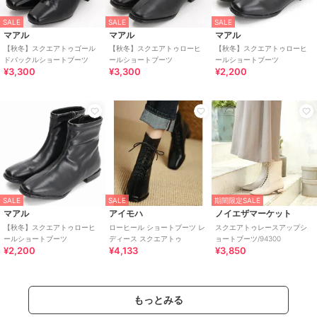
SALE
SALE
SALE
マアル
マアル
マアル
【秋冬】スクエアトゥゴール
【秋冬】スクエアトゥローヒ
【秋冬】スクエアトゥローヒ
ドバックルショートブーツ
ールショートブーツ
ールショートブーツ
¥3,300
¥3,300
¥2,200
SALE
SALE
期間限定SALE
マアル
アイモハ
ノイエザマーケット
【秋冬】スクエアトゥローヒ
ローヒール ショートブーツ レ
スクエアトゥレースアップシ
ールショートブーツ
ディース スクエアトゥ
ョートブーツ/94300
¥2,200
¥4,133
¥3,850
もっとみる