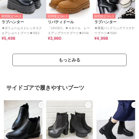
期間限定SALE
期間限定SALE
期間限定SALE
ラブハンター
リバティドール
ラブハンター
★ボリュームストレッチスク
「UNISEX」★４ホール レー
★厚底バックリングファスナ
エアショートブーツ★1663
スアップワークブーツ★9146
ーブーツ★1584
¥5,498
¥3,960
¥4,998
もっとみる
サイドゴアで履きやすいブーツ