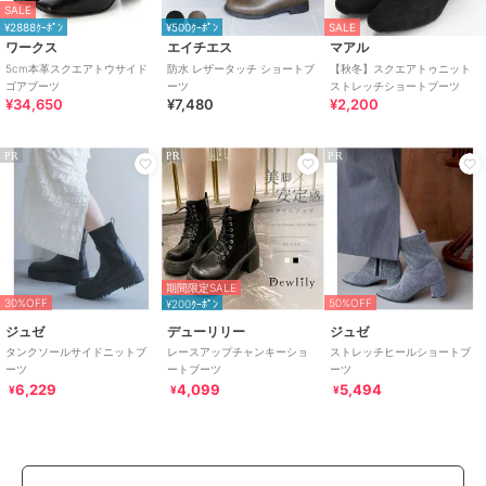
SALE
¥2888ｸｰﾎﾟﾝ
¥500ｸｰﾎﾟﾝ
SALE
ワークス
エイチエス
マアル
5cm本革スクエアトウサイド
防水 レザータッチ ショートブ
【秋冬】スクエアトゥニット
ゴアブーツ
ーツ
ストレッチショートブーツ
¥34,650
¥7,480
¥2,200
PR
PR
PR
期間限定SALE
30%OFF
50%OFF
¥200ｸｰﾎﾟﾝ
ジュゼ
デューリリー
ジュゼ
タンクソールサイドニットブ
レースアップチャンキーショ
ストレッチヒールショートブ
ーツ
ートブーツ
ーツ
6,229
4,099
5,494
¥
¥
¥