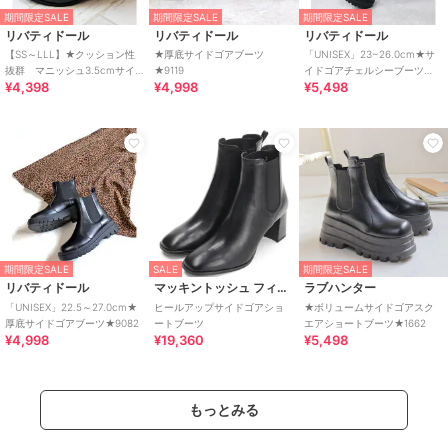
期間限定SALE
期間限定SALE
期間限定SALE
リバティドール
リバティドール
リバティドール
【SS～LLL】★クッション性
★厚底サイドゴアブーツ
「UNISEX」23~26.0cm★サ
抜群 マニッシュ3.5cmサイ
★9119
イドゴアチェルシーブーツ
¥4,398
¥4,998
¥5,498
ドゴアブーツ★5448-SA
★9086
期間限定SALE
SALE
期間限定SALE
リバティドール
マッキントッシュ フィロソフィー
ラブハンター
「UNISEX」22.5～27.0cm★
ヒールアップサイドゴアショ
★ボリュームサイドゴアスク
厚底サイドゴアブーツ★9082
ートブーツ
エアショートブーツ★1662
¥4,998
¥19,360
¥5,498
もっとみる