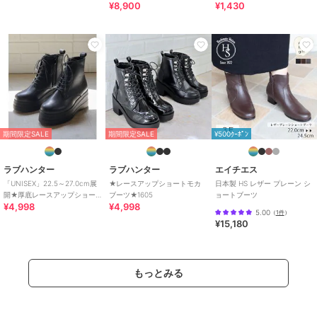
¥8,900
¥1,430
期間限定SALE
期間限定SALE
¥500ｸｰﾎﾟﾝ
ラブハンター
ラブハンター
エイチエス
「UNISEX」22.5～27.0cm展
★レースアップショートモカ
日本製 HS レザー プレーン シ
開★厚底レースアップショー
ブーツ★1605
ョートブーツ
¥4,998
¥4,998
トブーツ★1617
5.00
（
1件
）
¥15,180
もっとみる