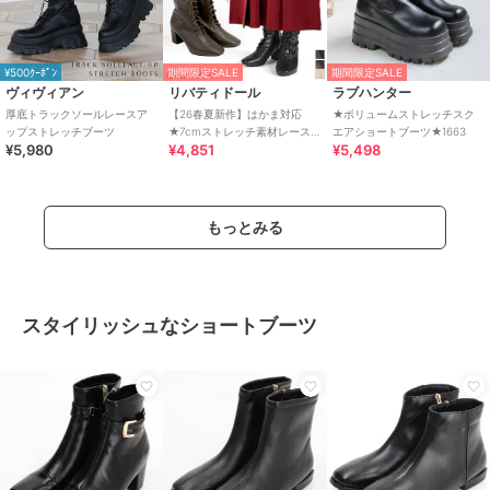
¥500ｸｰﾎﾟﾝ
期間限定SALE
期間限定SALE
ヴィヴィアン
リバティドール
ラブハンター
厚底トラックソールレースア
【26春夏新作】はかま対応
★ボリュームストレッチスク
ップストレッチブーツ
★7cmストレッチ素材レース
エアショートブーツ★1663
¥5,980
¥4,851
¥5,498
アップブーツ★9163
もっとみる
スタイリッシュなショートブーツ