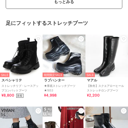
もっとみる
足にフィットするストレッチブーツ
SALE
期間限定SALE
SALE
スペシャリテ
ラブハンター
マアル
ストレッチリブ・レースアッ
★厚底ストレッチブーツ
【秋冬】スクエアローヒール
プコンバットブーツ
★1653
ストレッチロングブーツ
¥8,800
¥4,998
¥2,200
新着