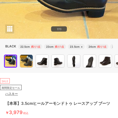
1/13
BLACK
22.5cm
残り1点
23cm
残り1点
23.5cm
×
24cm
残り1点
24.
SALE
期間限定セール
ハスキー
【本革】3.5cmヒールアーモンドトゥ レースアップ ブーツ
3,979
￥
税込