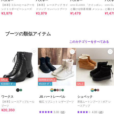
ハスキー
ハスキー
ハスキー
ハス
【本革】3.5cmヒールアーモ
【本革】 レースアップ サイ
onni ELAMA 「クイッポン」
onni
ンドトゥダービーシューズ
ドジップ コンバットブーツ
と履ける快適 軽量 メッシュ
と履け
¥3,979
¥3,979
¥1,479
¥1,47
レースアップカジュアルスニ
カジュ
ーカー
ブーツの類似アイテム
このカテゴリーをすべてみる
SALE
期間限定SALE
¥2888ｸｰﾎﾟﾝ
¥500ｸｰﾎﾟﾝ
SALE
ワークス
JS ハートレーベル
シュベック
【本革】レースアップヒール
幅広 リブニット レザーブーツ
厚底ムートンブーツ / ボア レ
ブーツ
ースアップ
¥20,350
5.00
4.00
（
5件
）
（
3件
）