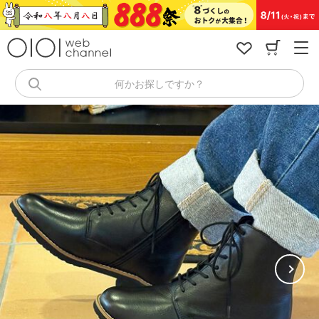
コ
ン
テ
ン
ツ
へ
何かお探しですか？
ス
キ
ッ
プ