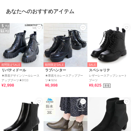
あなたへのおすすめアイテム
期間限定SALE
期間限定SALE
SALE
リバティドール
ラブハンター
スペシャリテ
★厚底デザインソールレース
★厚底モカレースアップブー
レザーレースアップショート
アップブーツ★9133
ツ★1614
ブーツ
¥2,998
¥6,998
¥9,625
新着