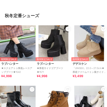
秋冬定番シューズ
期間限定SALE
期間限定SALE
期間限定SALE
ラブハンター
ラブハンター
デデスケン
★スクエアトゥ厚底レースア
★厚底サイドゴアブーツ
「UNISEX」22.0～27.0cm★
ップブーツ★1542
★1571
厚底ファームートン風サイド
¥4,998
¥4,998
¥3,499
ゴアブーツ★6364