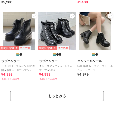
¥5,980
¥1,430
期間限定SALE
期間限定SALE
まとめ割
まとめ割
ラブハンター
ラブハンター
エンジェルソール
「UNISEX」22.5～27.0cm展
★レースアップショートモカ
軽量 厚底 レースアップ ヒール
開★厚底レースアップショー
ブーツ★1605
ショートブーツ
¥4,998
¥4,998
¥4,979
トブーツ★1617
2点以上で10%OFF
2点以上で10%OFF
もっとみる