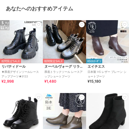
あなたへのおすすめアイテム
期間限定SALE
期間限定SALE
¥500ｸｰﾎﾟﾝ
リバティドール
ヌーベルヴォーグ リラックス
エイチエス
★厚底デザインソールレース
厚底トラックソール レースア
日本製 HS レザー プレーン シ
アップブーツ★9133
ップショートブーツ
ョートブーツ
¥2,998
¥1,480
¥15,180