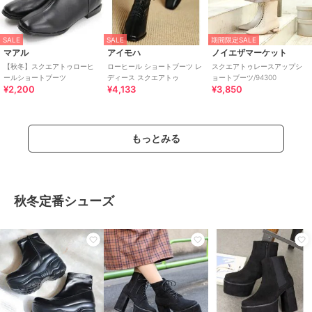
SALE
SALE
期間限定SALE
マアル
アイモハ
ノイエザマーケット
【秋冬】スクエアトゥローヒ
ローヒール ショートブーツ レ
スクエアトゥレースアップシ
ールショートブーツ
ディース スクエアトゥ
ョートブーツ/94300
¥2,200
¥4,133
¥3,850
もっとみる
秋冬定番シューズ