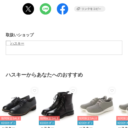
ざいます。
汗や雨などで濡れた場合、色移りする場合がございます。革の品質保
持のため、できるだけ濡らさないようご注意下さい。
期間限定セール開催中
取扱いショップ
ブランド
ハスキー
ショップ
ハスキー
商品カテゴリ
シューズ
／
ブーツ
性別タイプ
レディース
シューズ
／
ブーツ
ハスキーからあなたへのおすすめ
カラー
BLACK、D.BROWN
サイズ
5サイズ展開
素材
本革
商品のお取り扱い方法
原産国
バングラディシュ
期間限定SALE
期間限定SALE
期間限定SALE
期間限定
¥200ｸｰﾎﾟﾝ
¥200ｸｰﾎﾟﾝ
¥200ｸｰﾎﾟﾝ
¥200ｸｰ