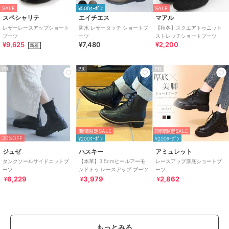
SALE
¥500ｸｰﾎﾟﾝ
SALE
スペシャリテ
エイチエス
マアル
レザーレースアップショート
防水 レザータッチ ショートブ
【秋冬】スクエアトゥニット
ブーツ
ーツ
ストレッチショートブーツ
¥9,625
¥7,480
¥2,200
新着
PR
PR
PR
期間限定SALE
期間限定SALE
30%OFF
¥200ｸｰﾎﾟﾝ
¥200ｸｰﾎﾟﾝ
ジュゼ
ハスキー
アミュレット
タンクソールサイドニットブ
【本革】3.5cmヒールアーモ
レースアップ厚底ショートブ
ーツ
ンドトゥ レースアップ ブーツ
ーツ
6,229
3,979
2,862
¥
¥
¥
もっとみる