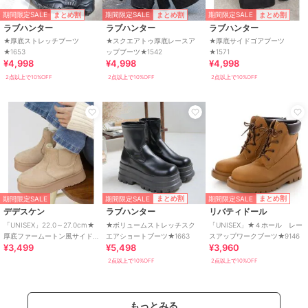
期間限定SALE
期間限定SALE
期間限定SALE
まとめ割
まとめ割
まとめ割
ラブハンター
ラブハンター
ラブハンター
★厚底ストレッチブーツ
★スクエアトゥ厚底レースア
★厚底サイドゴアブーツ
★1653
ップブーツ★1542
★1571
¥4,998
¥4,998
¥4,998
2点以上で10%OFF
2点以上で10%OFF
2点以上で10%OFF
期間限定SALE
期間限定SALE
まとめ割
まとめ割
期間限定SALE
デデスケン
ラブハンター
リバティドール
「UNISEX」22.0～27.0cm★
★ボリュームストレッチスク
「UNISEX」★４ホール レー
厚底ファームートン風サイド
エアショートブーツ★1663
スアップワークブーツ★9146
¥3,499
¥5,498
¥3,960
ゴアブーツ★6364
2点以上で10%OFF
2点以上で10%OFF
もっとみる