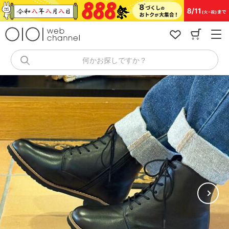
コ
ン
テ
ン
ツ
へ
何かお探しですか？
ス
キ
ッ
プ