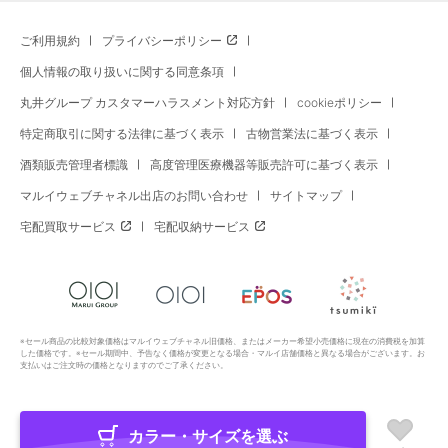
ご利用規約
プライバシーポリシー
個人情報の取り扱いに関する同意条項
丸井グループ カスタマーハラスメント対応方針
cookieポリシー
特定商取引に関する法律に基づく表示
古物営業法に基づく表示
酒類販売管理者標識
高度管理医療機器等販売許可に基づく表示
マルイウェブチャネル出店のお問い合わせ
サイトマップ
宅配買取サービス
宅配収納サービス
※セール商品の比較対象価格はマルイウェブチャネル旧価格、またはメーカー希望小売価格に現在の消費税を加算
した価格です。※セール期間中、予告なく価格が変更となる場合・マルイ店舗価格と異なる場合がございます。お
支払いはご注文時の価格となりますのでご了承ください。
カラー・サイズを選ぶ
Copyright All Rights Reserved. MARUI Co., Ltd