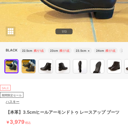
1/13
BLACK
22.5cm
残り1点
23cm
残り1点
23.5cm
×
24cm
残り1点
24.
SALE
期間限定セール
ハスキー
【本革】3.5cmヒールアーモンドトゥ レースアップ ブーツ
3,979
￥
税込