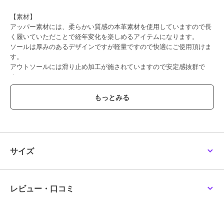
【素材】
アッパー素材には、柔らかい質感の本革素材を使用していますので長
く履いていただことで経年変化を楽しめるアイテムになります。
ソールは厚みのあるデザインですが軽量ですので快適にご使用頂けま
す。
アウトソールには滑り止め加工が施されていますので安定感抜群で
す。
【デザイン・履き心地】
シンプルなデザインのアーモンドトゥのショートブーツですのでシー
ズン問わず、パンツスタイルやフレアスカート、ワンピース等にも合
わせられる為、幅広いスタイリングに取り入れることができます。
またステッチ入りの茶色のコバがアクセントになり程よくカジュアル
ダウンしてくれます。
サイズ
【サイズに関して】
普段23.5を着用しているスタッフが23.5サイズを着用でジャストサイ
ズでした。
レビュー・口コミ
※サイズ感には個人差がある為、ご参考程度にお考え下さい。
※本革(天然皮革)の商品について
素材の特性上、多少のキズやシワ、色ムラや擦れが見られる場合がご