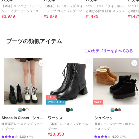
ハスキー
ハスキー
ハスキー
ハス
【本革】3.5cmヒールアーモ
【本革】 レースアップ サイ
onni ELAMA 「クイッポン」
onni
ンドトゥダービーシューズ
ドジップ コンバットブーツ
と履ける快適 軽量 メッシュ
と履け
¥3,979
¥3,979
¥1,479
¥1,47
レースアップカジュアルスニ
カジュ
ーカー
ブーツの類似アイテム
このカテゴリーをすべてみる
SALE
¥2888ｸｰﾎﾟﾝ
SALE
Shoes in Closet -シュークロ-
ワークス
シュベック
軽量厚底レースアップ ショー
【本革】レースアップヒール
厚底ムートンブーツ / ボア レ
トブーツ
ブーツ
ースアップ
¥20,350
4.00
4.00
（
1件
）
（
3件
）