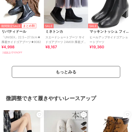
期間限定SALE
まとめ割
SALE
SALE
リバティドール
ミネトンカ
マッキントッシュ フィロソフィー
「UNISEX」22.5～27.0cm★
スエードショートブーツ サイ
ヒールアップサイドゴアショ
厚底サイドゴアブーツ★9082
ドゴアブーツ 24M09 厚底ブー
ートブーツ
¥4,998
¥8,167
¥19,360
ツ インヒール
2点以上で10%OFF
もっとみる
微調整できて履きやすいレースアップ