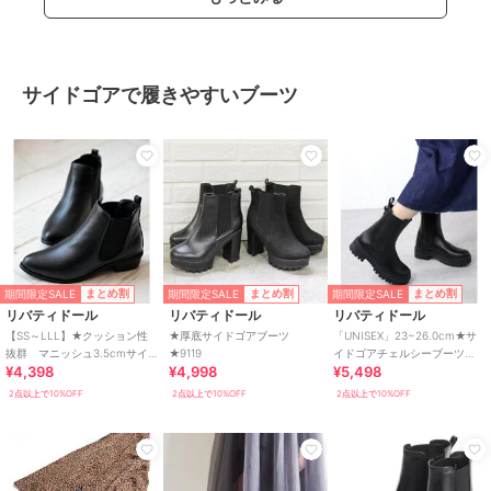
サイドゴアで履きやすいブーツ
期間限定SALE
期間限定SALE
期間限定SALE
まとめ割
まとめ割
まとめ割
リバティドール
リバティドール
リバティドール
【SS～LLL】★クッション性
★厚底サイドゴアブーツ
「UNISEX」23~26.0cm★サ
抜群 マニッシュ3.5cmサイ
★9119
イドゴアチェルシーブーツ
¥4,398
¥4,998
¥5,498
ドゴアブーツ★5448-SA
★9086
2点以上で10%OFF
2点以上で10%OFF
2点以上で10%OFF