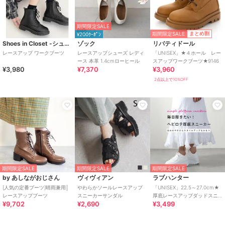
期間限定SALE
期間限定SALE
まとめ割
¥200ｸｰﾎﾟﾝ
Shoes in Closet -シュークロ-
ゾック
リバティドール
レースアップ ワークブーツ
レースアップシューズ レディ
「UNISEX」★４ホール レー
ース 本革 1.4cmローヒール
スアップワークブーツ★9146
¥3,980
¥7,370
¥3,960
2点以上で10%OFF
期間限定SALE
期間限定SALE
期間限定SALE
by あしながおじさん
ヴィヴィアン
ラブハンター
[人気の定番ブーツ]晴雨兼用│
やわらかソールレースアップ
「UNISEX」22.5～27.0cm★
レースアップブーツ
スニーカーサンダル
厚底レースアップダッドスニ
¥9,702
¥2,690
¥3,499
ーカー★1650