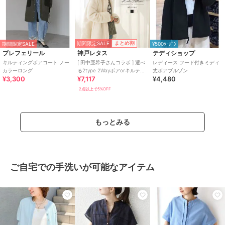
期間限定SALE
まとめ割
期間限定SALE
¥500ｸｰﾎﾟﾝ
プレフェリール
神戸レタス
テディショップ
キルティングボアコート ノー
[ 田中亜希子さんコラボ ] 選べ
レディース フード付きミディ
カラーロング
る2type 2Wayボアorキルティ
丈ボアブルゾン
¥3,300
¥7,117
¥4,480
ングコート [K1088]
2点以上で5%OFF
もっとみる
ご自宅での手洗いが可能なアイテム