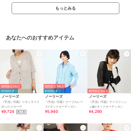
もっとみる
あなたへのおすすめアイテム
期間限定SALE
期間限定SALE
¥1000ｸｰﾎﾟﾝ
¥1000ｸｰﾎﾟﾝ
期間限定SALE
ノーリーズ
ノーリーズ
ノーリーズ
《手洗い可能》リネンライク
《手洗い可能》ケーブルレー
《手洗い可能》テープメッシ
ゆったりカーデ
スVネックカーディガン
ュ編Vネックカーディガン
¥9,724
¥5,940
¥4,290
再入荷