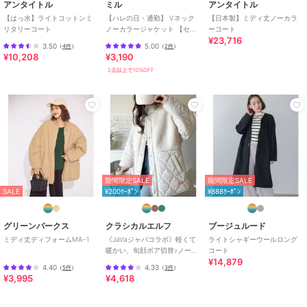
アンタイトル
ミル
アンタイトル
【はっ水】ライトコットンミ
【ハレの日・通勤】 Vネック
【日本製】ミディ丈ノーカラ
リタリーコート
ノーカラージャケット 【セッ
ーコート
¥23,716
トアップ対応】【mil (ミル)】
3.50
5.00
（
4件
）
（
2件
）
¥10,208
¥3,190
2点以上で10%OFF
期間限定SALE
期間限定SALE
SALE
¥200ｸｰﾎﾟﾝ
¥888ｸｰﾎﾟﾝ
グリーンパークス
クラシカルエルフ
ブージュルード
ミディ丈ディフォームMA-1
《JaVaジャバコラボ》軽くて
ライトシャギーウールロング
暖かい、旬顔ボア切替♪ノーカ
コート
¥14,879
ラーひょうたんキルティング
4.40
4.33
（
5件
）
（
3件
）
コート
¥3,995
¥4,618