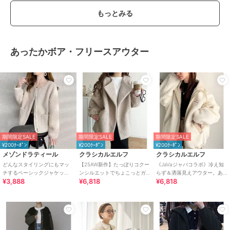
もっとみる
あったかボア・フリースアウター
期間限定SALE
期間限定SALE
期間限定SALE
¥200ｸｰﾎﾟﾝ
¥200ｸｰﾎﾟﾝ
¥200ｸｰﾎﾟﾝ
メゾンドラティール
クラシカルエルフ
クラシカルエルフ
どんなスタイリングにもマッ
【25AW新作】たっぽりコクー
《JaVaジャバコラボ》冷え知
チするベーシックジャケッ
ンシルエットでちょこっとガ
らず＆洒落見えアウター。あ
¥3,888
¥6,818
¥6,818
ト ボアジャケット ノーカラ
ーリー見せ。ノーカラーコク
ったかボア異素材切り替えブ
ージャケット
ーンボアコート
ルゾン