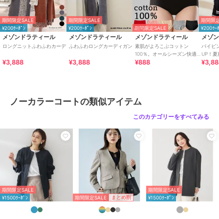
/
クルー・Uネック
/
パーティ
ー・結婚式・二次会
/
ビジネス
期間限定SALE
期間限定SALE
期間限定
¥200ｸｰﾎﾟﾝ
¥200ｸｰﾎﾟﾝ
期間限定SALE
¥200ｸｰ
原産国
CHINA
メゾンドラティール
メゾンドラティール
メゾンドラティール
メゾ
ロングニットふわふわカーデ
ふわふわロングカーディガン
素肌がよろこぶコットン
パイピ
100％。オールシーズン快適
UP！
¥3,888
¥3,888
¥888
¥3,8
に使えて心地いいフィット感
ト風U
抜群のレディースショーツ
ノーカラーコートの類似アイテム
このカテゴリーをすべてみる
期間限定SALE
期間限定SALE
期間限定SALE
まとめ割
¥1500ｸｰﾎﾟﾝ
¥1500ｸｰﾎﾟﾝ