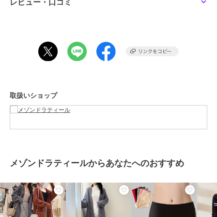
レビュー・口コミ
／
ノーカラーコート
カラー
キャメル、アプリコット
サイズ
ONESIZE
素材
アクリル100％
商品のお取り扱い方法
特徴
アウター・ジャケット・コート
ポリエステル素材
/
アクリル素材
取扱いショップ
/
無地
/
長袖
/
ストレートショ
ルダー
/
UVカット加工
/
洗える
/
ライフスタイル
/
ゴルフ
/
ア
ウトドア
/
その他・スポーツ全般
/
クルー・Uネック
/
パーティ
ー・結婚式・二次会
/
ビジネス
メゾンドラティールからあなたへのおすすめ
ノーカラーコート
ポリエステル素材
/
アクリル素材
/
無地
/
長袖
/
ストレートショ
ルダー
/
UVカット加工
/
洗える
/
ライフスタイル
/
ゴルフ
/
ア
ウトドア
/
その他・スポーツ全般