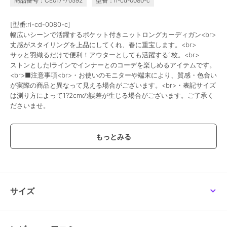
商品番号：CE017-70592
型番：ri-cd-0080-c
[型番:ri-cd-0080-c]
幅広いシーンで活躍するポケット付きニットロングカーディガン<br>
丈感がスタイリングを上品にしてくれ、春に重宝します。<br>
サッと羽織るだけで便利！アウターとしても活躍する1枚。<br>
ストンとしたIラインでインナーとのコーデを楽しめるアイテムです。
<br>■注意事項<br>・お使いのモニターや端末により、質感・色合い
が実際の商品と異なって見える場合がございます。<br>・表記サイズ
は測り方によって1?2cmの誤差が生じる場合がございます。ご了承く
ださいませ。
期間限定セール開催中
ブランド
メゾンドラティール
ショップ
メゾンドラティール
商品カテゴリ
アウター・ジャケット・コート
サイズ
／
ノーカラーコート
性別タイプ
レディース
アウター・ジャケット・コート