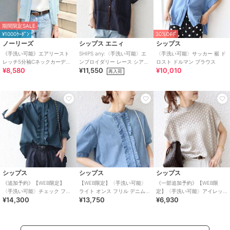
期間限定SALE
¥1000ｸｰﾎﾟﾝ
30%OFF
ノーリーズ
シップス エニィ
シップス
《手洗い可能》エアリースト
SHIPS any:〈手洗い可能〉エ
〈手洗い可能〉サッカー 裾 ド
レッチ5分袖Cネックカーディ
ンブロイダリー レース シアー
ロスト ドルマン ブラウス
¥8,580
¥11,550
¥10,010
ガン
フレンチスリーブ シャツ
再入荷
シップス
シップス
シップス
《追加予約》【WEB限定】
【WEB限定】〈手洗い可能〉
《一部追加予約》【WEB限
〈手洗い可能〉チェック フリ
ライト オンス フリル デニム
定】〈手洗い可能〉アイレッ
¥14,300
¥13,750
¥6,930
ル ロングスリーブ シャツ（グ
半袖 シャツ
ト クルーネック プルオーバー
リーン）