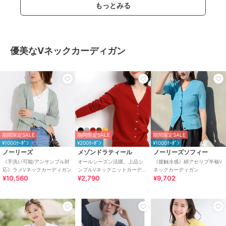
もっとみる
優美なVネックカーディガン
期間限定SALE
期間限定SALE
期間限定SALE
¥1000ｸｰﾎﾟﾝ
¥200ｸｰﾎﾟﾝ
¥1000ｸｰﾎﾟﾝ
ノーリーズ
メゾンドラティール
ノーリーズソフィー
《手洗い可能/アンサンブル対
オールシーズン活躍。上品シ
《接触冷感》綿アセリブ半袖V
応》ラメVネックカーディガン
ンプルVネックニットカーディ
ネックカーディガン
¥10,560
¥2,790
¥9,702
ガン