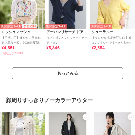
期間限定SALE
まとめ割
期間限定SALE
期間限定SALE
ミッシュマッシュ
アーバンリサーチ ドアーズ
シューラルー
【手洗い可】軽やかに羽織れ
リネン混Vネックショートカー
【ひんやり洗濯機可S-LL】程
る上品な一枚。2026春夏新作
ディガン
よいVネックですっきり魅せる
¥4,851
¥5,346
¥2,554
ラメシアーVネッククロップド
ジップアップ 7分袖シアーカー
カーディガン
ディガン
2点以上で10%OFF
もっとみる
顔周りすっきりノーカラーアウター