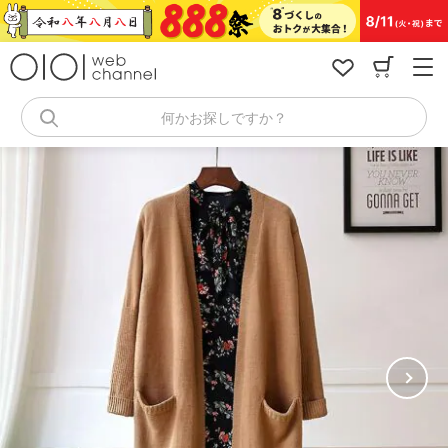
コ
ン
テ
ン
ツ
へ
何かお探しですか？
ス
キ
ッ
プ