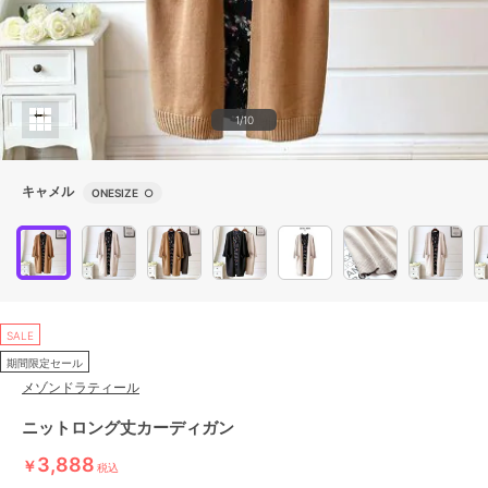
1/10
キャメル
ONESIZE
○
SALE
期間限定セール
メゾンドラティール
ニットロング丈カーディガン
3,888
￥
税込