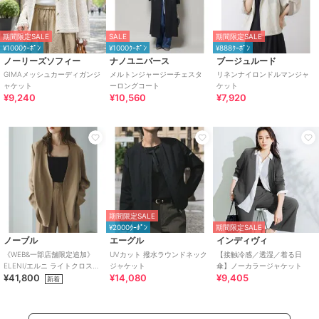
期間限定SALE
SALE
期間限定SALE
¥1000ｸｰﾎﾟﾝ
¥1000ｸｰﾎﾟﾝ
¥888ｸｰﾎﾟﾝ
ノーリーズソフィー
ナノユニバース
ブージュルード
GIMAメッシュカーディガンジ
メルトンジャージーチェスタ
リネンナイロンドルマンジャ
ャケット
ーロングコート
ケット
¥9,240
¥10,560
¥7,920
期間限定SALE
¥2000ｸｰﾎﾟﾝ
期間限定SALE
ノーブル
エーグル
インディヴィ
《WEB&一部店舗限定追加》
UVカット 撥水ラウンドネック
【接触冷感／透湿／着る日
ELENI/エルニ ライトクロスジ
ジャケット
傘】ノーカラージャケット
¥41,800
¥14,080
¥9,405
ャケット
新着