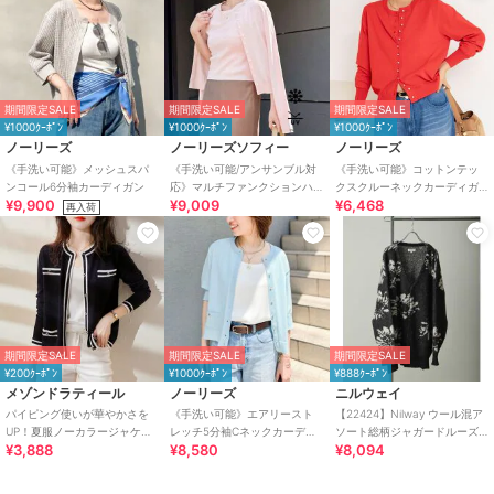
期間限定SALE
期間限定SALE
期間限定SALE
¥1000ｸｰﾎﾟﾝ
¥1000ｸｰﾎﾟﾝ
¥1000ｸｰﾎﾟﾝ
ノーリーズ
ノーリーズソフィー
ノーリーズ
《手洗い可能》メッシュスパ
《手洗い可能/アンサンブル対
《手洗い可能》コットンテッ
ンコール6分袖カーディガン
応》マルチファンクションハ
クスクルーネックカーディガ
¥9,900
¥9,009
¥6,468
イゲージクルーネックカーデ
ン
再入荷
ィガン
期間限定SALE
期間限定SALE
期間限定SALE
¥200ｸｰﾎﾟﾝ
¥1000ｸｰﾎﾟﾝ
¥888ｸｰﾎﾟﾝ
メゾンドラティール
ノーリーズ
ニルウェイ
パイピング使いが華やかさを
《手洗い可能》エアリースト
【22424】Nilway ウール混ア
UP！夏服ノーカラージャケッ
レッチ5分袖Cネックカーディ
ソート総柄ジャガードルーズ
¥3,888
¥8,580
¥8,094
ト風UVカットカーデ
ガン
カーディガン