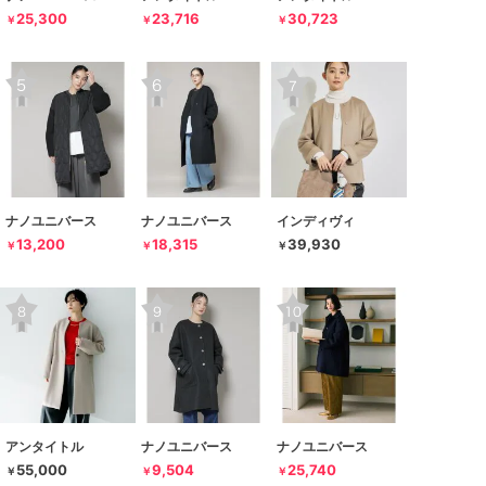
25,300
23,716
30,723
￥
￥
￥
ナノユニバース
ナノユニバース
インディヴィ
13,200
18,315
39,930
￥
￥
￥
アンタイトル
ナノユニバース
ナノユニバース
55,000
9,504
25,740
￥
￥
￥