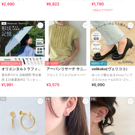
¥2,690
¥6,822
¥1,790
き タンキニ
3点以上で10%OFF
期間限定SALE
35%OFF
¥888ｸｰﾎﾟﾝ
オリエンタルトラフィック
アーバンリサーチ サニーレーベル
velikoko(ヴェリココ）
遮光率100％ 自動開閉 男女兼
フロントフリルプルオーバー
ゆったり幅もある2wayパンプ
用【26春夏新作】ワンタッチ
ス(3.0cmヒール)[19.5~27cm]
¥1,991
¥3,575
¥6,990
晴雨兼用 折りたたみ傘 /G-
ラクチンきれいシューズ
0601
PR
PR
PR