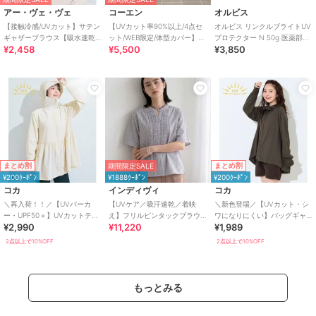
アー・ヴェ・ヴェ
コーエン
オルビス
【接触冷感/UVカット】サテン
【UVカット率90%以上/4点セ
オルビス リンクルブライトUV
ギャザーブラウス【吸水速乾/
ット/WEB限定/体型カバー】シ
プロテクター N 50g 医薬部外
¥2,458
¥5,500
¥3,850
イージーケア】
ュシュ付きアソートスイムウ
品（顔用日焼け止め）
エア（イン
まとめ割
まとめ割
期間限定SALE
¥200ｸｰﾎﾟﾝ
¥1888ｸｰﾎﾟﾝ
¥200ｸｰﾎﾟﾝ
コカ
インディヴィ
コカ
＼再入荷！！／【UVパーカ
【UVケア／吸汗速乾／着映
＼新色登場／【UVカット・シ
ー・UPF50＋】UVカットティ
え】フリルピンタックブラウ
ワになりにくい】バッグギャ
¥2,990
¥11,220
¥1,989
アードパーカー 全4色
ス
ザーUVパーカー 全4色
2点以上で10%OFF
2点以上で10%OFF
もっとみる