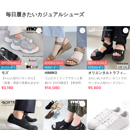
毎日履きたいカジュアルシューズ
期間限定SALE
期間限定SALE
期間限定SALE
¥500ｸｰﾎﾟﾝ
¥888ｸｰﾎﾟﾝ
¥1000ｸｰﾎﾟﾝ
モズ
HIMIKO
オリエンタルトラフィック
【moz人気No.1サンダル】
ゴムのストラップでサッと着
きれいめスポサン オリトラの
〔軽量〕厚底で美脚＆歩きや
脱OK【WEB限定】【卑弥呼
サンダル人気No.1 ダブルベル
¥3,190
¥14,080
¥5,600
すい！疲れにくいフィット感
26SS】ゴムストラップサンダ
ト スポーツサンダル /42207
のスポーツサンダル
ル/661250