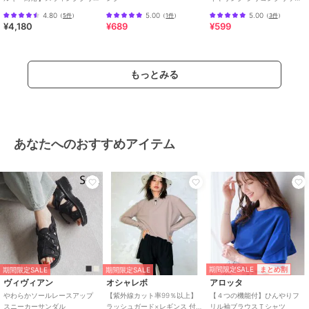
スタルループフィットイヤリ
付き
特徴
アクセサリー・ヘアアクセサリー
4.80
5.00
5.00
（
5件
）
（
1件
）
（
3件
）
ング シルバー
¥4,180
¥689
¥599
イエローゴールド系
/
ピンクゴー
ルド系
/
パーティー・結婚式・二
次会
もっとみる
イヤリング・イヤーカフ
イエローゴールド系
/
ピンクゴー
ルド系
/
パーティー・結婚式・二
次会
あなたへのおすすめアイテム
原産国
日本
期間限定SALE
まとめ割
期間限定SALE
期間限定SALE
ヴィヴィアン
オシャレボ
アロッタ
やわらかソールレースアップ
【紫外線カット率99％以上】
【４つの機能付】ひんやりフ
スニーカーサンダル
ラッシュガード×レギンス 付
リル袖ブラウスＴシャツ