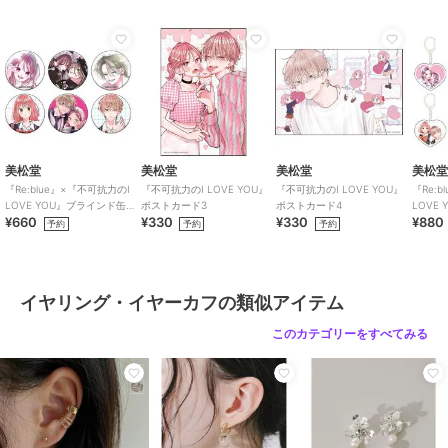
媚びないニュアンス感のある発色と、肌に溶け込むような柔らかい輝
きで、肌を明るくトーンアップ♪
04. ブルべ・イエベどんな肌色にも合う
最近はご自身のパーソナルカラーを気にされている方も多いはず！
フィービィー
フィービィー
フィービィー
シャンパンゴールドは、「イエローベース」「ブルーベース」のどち
【金属アレルギー対応】
【痛くないシリーズ/金
【痛くないシリーズ/金
らの方でも相性ばっちりです。
【痛くないシリーズ】シ
属アレルギー対応】ぷっ
属アレルギー対応】ダブ
ャインクリスタルループ
くりループフィットイヤ
ルフープライトフィット
3,960
3,630
3,300
¥
¥
¥
フィットイヤリング ゴ
リング シルバー
イヤリング ゴールド
05. 他の金属カラーとの相性抜群
美松堂
美松堂
美松堂
美松
ールド
シャンパンゴールドは、合わせるジュエリーを選ばない中和的な色合
『Re:blue』×『不可抗力のI
『不可抗力のI LOVE YOU』
『不可抗力のI LOVE YOU』
『Re:
いなので、「ゴールド」「シルバー」「ローズゴールド（ピンクゴー
LOVE YOU』ブラインド缶バ
ポストカード3
ポストカード4
LOVE
¥660
¥330
¥330
¥880
ッジ（全6種）
リルキ
予約
予約
予約
ルド）」と、どの組み合わせにもマッチします。
＊＊＊＊＊＊＊＊＊＊＊＊＊＊＊＊＊＊＊＊＊
イヤリング・イヤーカフの類似アイテム
------------------------------------------
#オケージョン #普段使い #フープイヤリング
フィービィー
フィービィー
フィービィー
このカテゴリーをすべてみる
#金属アレルギー対応イヤリング #お呼ばれ
【痛くないシリーズ/金
【痛くないシリーズ】ラ
【金属アレルギー対応
#結婚式 #二次会 #プレゼント #ギフト #クリスマス
属アレルギー対応】ドロ
インストーンパールフロ
【痛くないシリーズ】モ
ップパールライトフィッ
ートライトフィットイヤ
ードミニマルフープライ
3,630
3,960
2,640
------------------------------------------
¥
¥
¥
トイヤリング ゴールド
リング シャンパンゴー
トフィットイヤリング
ルド
ローズゴールド
◆◆◆Phoebe/フィービィー◆◆◆
欲しいものが必ず見つかる。