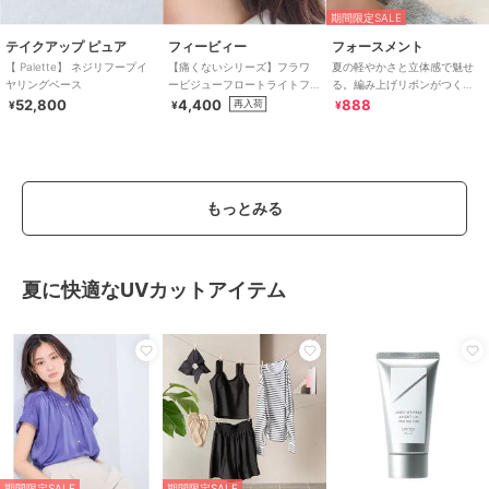
期間限定SALE
テイクアップ ピュア
フィービィー
フォースメント
【 Palette】 ネジリフープイ
【痛くないシリーズ】フラワ
夏の軽やかさと立体感で魅せ
ヤリングベース
ービジューフロートライトフ
る。編み上げリボンがつく
ィットイヤリング シルバー
る“余韻のある甘さ”ペアイヤー
52,800
4,400
888
再入荷
¥
¥
¥
カフ／シルバー
もっとみる
夏に快適なUVカットアイテム
期間限定SALE
期間限定SALE