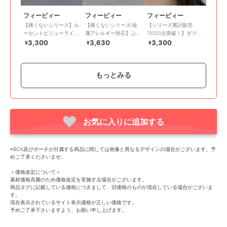
フィービィー
フィービィー
フィービィー
【痛くないシリーズ】ル
【痛くないシリーズ/金
【シリーズ累計販売
ーセントビジューライト
属アレルギー対応】ぷっ
15000点突破！】ダブル
フィットイヤリング ゴ
くりループフィットイヤ
デコレイトカフイヤリン
3,300
3,630
3,300
¥
¥
¥
ールド
リング ゴールド
グ ゴールド
もっとみる
お気に入りに追加する
60%OFF
フィービィー
フィービィー
フィービィー
【金属アレルギー対応】
【痛くないシリーズ】ド
【痛くないシリーズ/金
※BOX及びポーチが付属する商品に関しては画像と異なるデザインの場合がございます。予
【痛くないシリーズ】ミ
リッピングパールライト
属アレルギー対応】ハー
めご了承くださいませ。
ルキーウェイライトフィ
フィットイヤリング シ
トパヴェビジューライト
3,300
3,960
1,672
再入荷
¥
¥
¥
ットイヤリング ローズ
ャンパンゴールド
フィットイヤリング
＜価格改定について＞
ゴールド
素材価格高騰のため価格改定を実施する場合がございます。
商品タグに記載している価格につきまして、旧価格のものが混在している場合がございま
す。
現在表示されているサイト表示価格が正しい価格です。
予めご了承下さいますよう、お願い申し上げます。