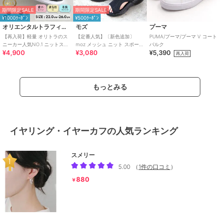
期間限定SALE
期間限定SALE
¥1000ｸｰﾎﾟﾝ
¥500ｸｰﾎﾟﾝ
オリエンタルトラフィック
モズ
プーマ
【再入荷】軽量 オリトラのス
【定番人気】〔新色追加〕
PUMA/プーマ/プーマ V コート
ニーカー人気NO.1 ニットスニ
moz メッシュ ニット スポーツ
バルク
¥4,900
¥3,080
¥5,390
ーカー スリッポン /3709
サンダル
再入荷
もっとみる
イヤリング・イヤーカフの人気ランキング
スメリー
5.00
（
1件の口コミ
）
880
￥