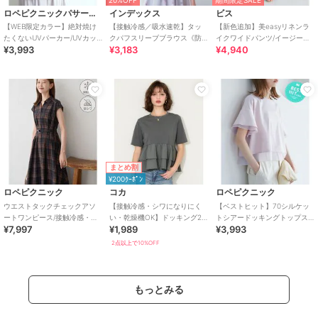
ロペピクニックパサージュ
インデックス
ビス
【WEB限定カラー】絶対焼け
【接触冷感／吸水速乾】タッ
【新色追加】美easyリネンラ
たくないUVパーカー/UVカッ
クパフスリーブブラウス《防
イクワイドパンツ/イージーケ
¥3,993
¥3,183
¥4,940
ト・接触冷感
シワ／洗濯機OK／XS～3L／
ア・接触冷感・セットアップ
8col》
対応
まとめ割
¥200ｸｰﾎﾟﾝ
ロペピクニック
コカ
ロペピクニック
ウエストタックチェックアソ
【接触冷感・シワになりにく
【ベストヒット】70シルケッ
ートワンピース/接触冷感・防
い・乾燥機OK】ドッキング2
トシアードッキングトップス/
¥7,997
¥1,989
¥3,993
シワ・リンクコーデ
段フリルTシャツ 全2色
着丈が選べる・UVカット・接
触冷感
2点以上で10%OFF
もっとみる