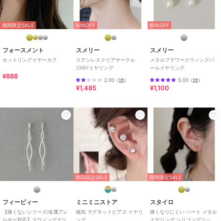
アクセサリー＆ライトジュエリーブランド
「Phoebe/フィービィー」
期間限定SALE
50%OFF
50%OFF
[型番:50245-1857-]
フォースメント
スメリー
スメリー
フィービィー
フィービィー
フィービィー
セットリングイヤーカフ
ステンレスクリアサークル
メタルフラワースウィングパ
ブランド
フィービィー
2WAYイヤリング
ールイヤリング
【金属アレルギー対応】
【シリーズ累計販売
≪TV番組着用商品≫ク
¥888
【痛くないシリーズ】ス
10000点突破！】≪雑誌
ラシカルドロップパール
ショップ
フィービィー
2.00
5.00
（
1件
）
（
1件
）
イングドロップライトフ
掲載商品≫ドレッシング
イヤリング ゴールド
3,520
2,970
3,300
再入荷
¥
¥
¥
¥1,485
¥1,100
ィットイヤリング シル
パールイヤーカフ ゴー
商品カテゴリ
アクセサリー・ヘアアクセサリー
バー
ルド
／
イヤリング・イヤーカフ
性別タイプ
レディース
アクセサリー・ヘアアクセサリー
／
イヤリング・イヤーカフ
カラー
シャンパンゴールド
サイズ
F
フィービィー
フィービィー
フィービィー
期間限定SALE
期間限定SALE
素材
合金シャンパンゴールドコーティ
【金属アレルギー対応/
【痛くないシリーズ/金
【痛くないシリーズ】フ
痛くないシリーズ】グリ
ング,ガラス,ポリカーボネート,ニ
属アレルギー対応】スタ
ラワービジューフロート
ッターメタルライトフィ
ーリスビジューライトフ
ライトフィットイヤリン
3,740
4,620
4,400
再入荷
再入荷
再入荷
¥
¥
¥
ッケルフリー
フィービィー
ミニミニストア
スタイロ
ットイヤリング シルバ
ィットイヤリング ゴー
グ シャンパンゴールド
【痛くないシリーズ/金属アレ
磁気 マグネットピアス イヤリ
痛くなりにくい ハート メタル
商品のお取り扱い方法
ー
ルド
ルギー対応】スウィングクリ
ング
イヤリング シリコングリップ