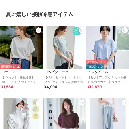
夏に嬉しい接触冷感アイテム
期間限定SALE
期間限定SALE
¥1500ｸｰﾎﾟﾝ
コーエン
ロペピクニック
アンタイトル
【UVカット・接触冷感】
【ベストヒット】ハートネッ
【セットアップ可UVカット接
WELLTECT（ウェルテクト）
クペプラムブラウス/接触冷感
触冷感UVカット】リラクシー
¥1,584
¥4,994
¥12,870
USAコットン フレアスリーブ
キーVネックブラウス
Tシャツ（イ