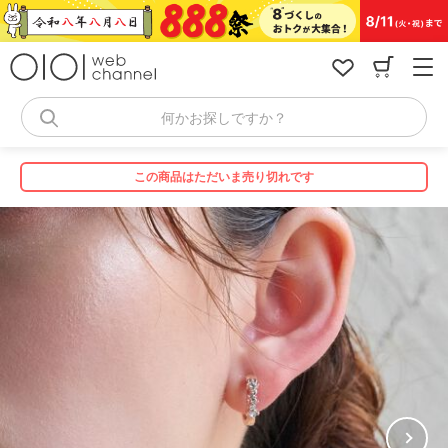
コ
ン
テ
ン
ツ
へ
何かお探しですか？
ス
キ
ッ
この商品はただいま売り切れです
プ