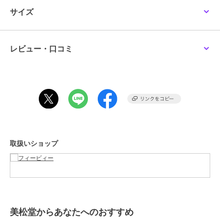
サイズ
※こちらの商品にはジュエリーBOXは付属しません。
＊＊＊＊＊＊＊＊＊＊＊＊＊＊＊＊＊＊＊＊＊
◆シャンパンゴールド-Champagne Gold-◆
フィービィー
フィービィー
フィービィー
クラス感を添える、Phoebeのオリジナルカラー"シャンパンゴール
【痛くないシリーズ/金
【シリーズ累計販売
【金属アレルギー対応】
レビュー・口コミ
属アレルギー対応】ぷっ
10000点突破】【痛くな
【痛くないシリーズ】モ
ド"コレクション。
くりループフィットイヤ
いシリーズ/金属アレル
ードパールライトフィッ
3,630
4,180
3,300
¥
¥
¥
リング シャンパンゴー
ギー対応】ループフィッ
トイヤリング
01. 大人の女性がつけられるデザイン
ルド
トイヤリング
カラー/洗練されたフォルム/素材やつけやすさにこだわったベーシッ
クデザインが豊富。
ナチュラルで洗練されたフォルムと、肌にそっと溶け込むようなカラ
ーが、女性らしさとクラス感を添えます。
02. 肌に優しいニッケルフリー
取扱いショップ
金属アレルギーの方にもお楽しみいただけるよう、アレルギーの原因
フィービィー
フィービィー
フィービィー
とされるニッケルを含まずにメッキ処理を施しています。
【金属アレルギー対応】
2wayベーシックパール
【金属アレルギー対応】
※必ずしもアレルギー反応が出ないということではございませんの
【痛くないシリーズ】デ
エレガントイヤリング
シンプルフープスナップ
で、予めご了承くださいませ。
リケートビジューライト
イヤリング シルバー
3,300
2,750
3,300
¥
¥
¥
フィットイヤリング
03. 肌なじみの良いベージュトーン
肌なじみの良さと、どんな肌色でも合わせやすい上品で落ち着いた色
美松堂からあなたへのおすすめ
合いが特徴。