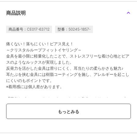
商品説明
フィービィー
フィービィー
フィービィー
【シリーズ累計販売
【金属アレルギー対応】
【痛くないシリーズ/金
10000点突破！】【痛く
【痛くないシリーズ】ル
属アレルギー対応】パー
商品番号：CE017-63712
型番：50245-1857-
ないシリーズ金属アレル
ーセントビジューライト
ルフープライトフィット
4,180
3,300
3,190
¥
¥
¥
ギー対応】ループフィッ
フィットイヤリング ロ
イヤリング シルバー
トイヤリング
ーズゴールド
痛くない！落ちにくい！ピアス見え！
～クリスタルループフィットイヤリング～
金具を最小限に軽量化したことで、ストレスフリーな着け心地とピア
スのようなルックスが実現しました。
反発力を活かした金具は滑りにくく、耳当たりの柔らかさも魅力♪
耳たぶを挟む金具には樹脂コーティングを施し、アレルギーを起こし
にくいのもポイントです。
※着用感には個人差があります。
フィービィー
フィービィー
フィービィー
【痛くないシリーズ/金
【痛くないシリーズ/金
【痛くないシリーズ/金
【華奢なビジューのラインがエレガントな印象のクリスタルループフ
属アレルギー対応】スウ
属アレルギー対応】クラ
属アレルギー対応】スタ
ィングクリスタルループ
スパールライトフィット
ーリスビジューライトフ
4,180
2,970
4,620
再入荷
再入荷
ィットイヤリング】
¥
¥
¥
フィットイヤリング シ
イヤリング
ィットイヤリング シル
フープ形状にセッティングした、泡のようなビジューのラインが耳元
ルバー
バー
でクリアなきらめきを見せます。
イヤーカフとのレイヤードもおすすめ。
プレゼントにもオススメな女性らしいデザインです。