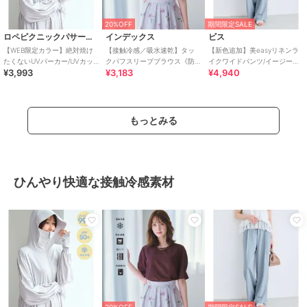
20%OFF
期間限定SALE
ロペピクニックパサージュ
インデックス
ビス
【WEB限定カラー】絶対焼け
【接触冷感／吸水速乾】タッ
【新色追加】美easyリネンラ
たくないUVパーカー/UVカッ
クパフスリーブブラウス《防
イクワイドパンツ/イージーケ
¥3,993
¥3,183
¥4,940
ト・接触冷感
シワ／洗濯機OK／XS～3L／
ア・接触冷感・セットアップ
8col》
対応
もっとみる
ひんやり快適な接触冷感素材
20%OFF
期間限定SALE