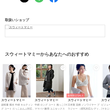
両サイドのファスナーで取り付け簡単。
抱っこしながらコートが着れる！
****************
◆ Sweet Mommy(スウィートマミー)
取扱いショップ
シーンを問わずスマートに授乳できる授乳服やおしゃれなマタニティ
ウェアを販売しています。
トレンドを取り入れたカジュアルなワンピース・トップス・ボトムか
らオフィスウェア、
入卒園や結婚式・七五三に華を添えるフォーマルでママのキレイを応
援します。
美胸をつくるノンワイヤーブラ、骨盤メイクショーツなどの下着、ル
スウィートマミーからあなたへのおすすめ
ームウェアも。
ベビー・キッズの肌着や防寒着といったデイリーアイテム、袴やセッ
トアップなどのハレの日に役立つアイテムも。
おしゃれを楽しむ気持ち。育児を楽しむ気持ち。
すべてのママ、ベビー、ご家族をサポートするマタニティ服・授乳服
の専門店として、
妥協しない革新的な【ものづくり】のブランドとして皆様におしゃれ
をお届けします。
期間限定SALE
スウィートマミー
スウィートマミー
スウィートマミー
スウ
超軽量 撥水 中綿 キルティン
中綿 ロング コート 抱っこOK
日本製 花柄 ノンワイヤー ブ
ビジュ
グ コート だっこおんぶ対応
ママパパ兼用 ユニセックス
ラジャー （授乳対応/レディ
[マタニ