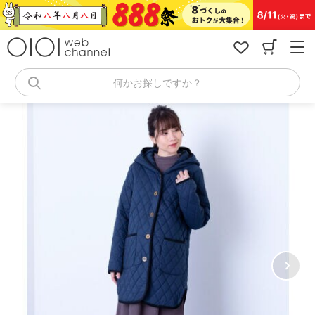
コ
ン
テ
ン
ツ
へ
何かお探しですか？
ス
キ
ッ
プ