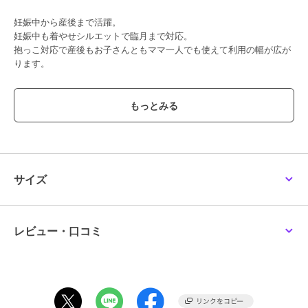
妊娠中から産後まで活躍。
妊娠中も着やせシルエットで臨月まで対応。
抱っこ対応で産後もお子さんともママ一人でも使えて利用の幅が広が
ります。
◆使いまわせる3WAY◆
・抱っこ
・マタニティコート
・ママ一人のコート
■素材
軽くて上質なコットン100%素材
サイズ
赤ちゃんと敏感肌ママにやさしい天然素材。
■デザイン
ママコートに見えない着痩せシルエット
レビュー・口コミ
秋口から春先までロングシーズン着まわせる！
大人かわいい大きめフードは小顔効果も抜群！
■仕様
◯ダッカー