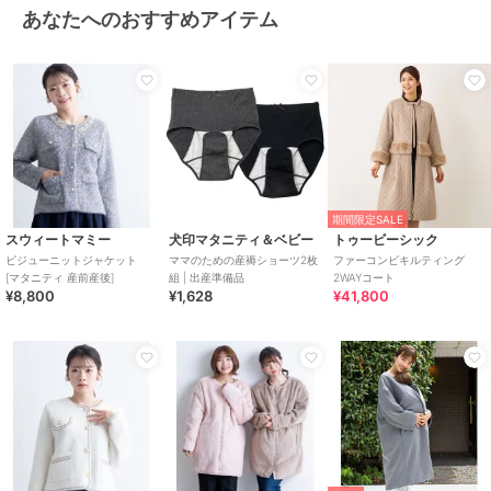
あなたへのおすすめアイテム
期間限定SALE
スウィートマミー
犬印マタニティ＆ベビー
トゥービーシック
ビジューニットジャケット
ママのための産褥ショーツ2枚
ファーコンビキルティング
[マタニティ 産前産後]
組 | 出産準備品
2WAYコート
¥8,800
¥1,628
¥41,800