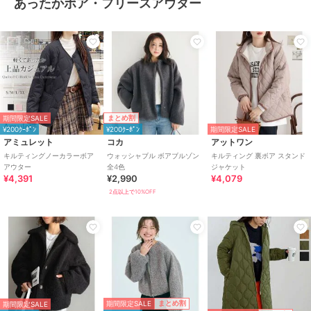
あったかボア・フリースアウター
まとめ割
期間限定SALE
¥200ｸｰﾎﾟﾝ
¥200ｸｰﾎﾟﾝ
期間限定SALE
アミュレット
コカ
アットワン
キルティングノーカラーボア
ウォッシャブル ボアブルゾン
キルティング 裏ボア スタンド
アウター
全4色
ジャケット
¥4,391
¥2,990
¥4,079
2点以上で10%OFF
期間限定SALE
まとめ割
期間限定SALE