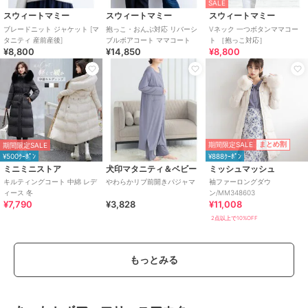
SALE
スウィートマミー
スウィートマミー
スウィートマミー
ブレードニット ジャケット [マ
抱っこ・おんぶ対応 リバーシ
Vネック 一つボタンママコー
タニティ 産前産後]
ブルボアコート ママコート
ト ［抱っこ対応］
¥8,800
¥14,850
¥8,800
期間限定SALE
まとめ割
期間限定SALE
¥500ｸｰﾎﾟﾝ
¥888ｸｰﾎﾟﾝ
ミニミニストア
犬印マタニティ＆ベビー
ミッシュマッシュ
キルティングコート 中綿 レデ
やわらかリブ前開きパジャマ
袖ファーロングダウ
ィース 冬
ン/MM348603
¥7,790
¥3,828
¥11,008
2点以上で10%OFF
もっとみる