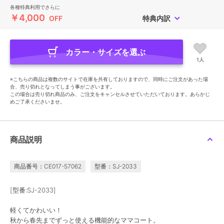
各種特典利用でさらに
￥4,000
OFF
特典内訳
カラー・サイズを選ぶ
1人
※こちらの商品は複数のサイトで在庫を共有しておりますので、同時にご注文があった場
合、売り切れとなってしまう事がございます。
この場合は売り切れ商品のみ、ご注文をキャンセルさせていただいております。あらかじ
めご了承くださいませ。
商品説明
商品番号：CE017-57062
型番：SJ-2033
[型番:SJ-2033]
軽くてかわいい！
秋から春先までずっと使える機能的なママコート。