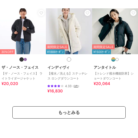
ダウンジャケット・ダウンコート
（中綿含む）
ダウン・中綿
/
綿・コットン素材
/
綿100％
/
キルティング
/
ミド
ル丈
/
ライフスタイル
/
アウト
ドア
/
フード付き
/
ストレート
期間限定SALE
期間限定SALE
/
Aライン
/
カジュアル
30%OFF
¥1888ｸｰﾎﾟﾝ
¥1500ｸｰﾎﾟﾝ
ザ・ノース・フェイス
インディヴィ
アンタイトル
【ザ・ノース・フェイス】 ラ
【撥水／洗える】ステッチレ
【トレンド撥水機能防寒】シ
イトライダージャケット
ス ロングダウンコート
ョートダウンコート
¥20,020
¥20,064
4.33
（
3件
）
¥16,830
もっとみる