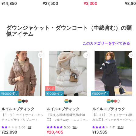
ブランド
スウィートマミー
¥14,850
¥27,500
¥3,300
¥8,8
ママコート
ース/マタニティ）
ショップ
スウィートマミー
商品カテゴリ
アウター・ジャケット・コート
／
ダウンジャケット・ダウンコ
ダウンジャケット・ダウンコート（中綿含む）の類
ート（中綿含む）
似アイテム
性別タイプ
レディース
このカテゴリーをすべてみる
アウター・ジャケット・コート
／
ダウンジャケット・ダウンコ
ート（中綿含む）
カラー
ネイビー
サイズ
M,L
素材
コットン100％
SALE
¥1000ｸｰﾎﾟﾝ
¥1000ｸｰﾎﾟﾝ
¥1000ｸｰﾎﾟﾝ
商品のお取り扱い方法
特徴
アウター・ジャケット・コート
ルイルエブティック
ルイルエブティック
ルイルエブティック
ダウン・中綿
/
綿・コットン素材
【S～3L】ライトサーモ・キル
【洗える/撥水/静電気防止加
【S～LL】【ライトサーモ/撥
/
綿100％
/
キルティング
/
ミド
ティングサイドリブコート
工】 マルチway ・ エコファー
水加工】ビックカラーパデッ
ル丈
/
ライフスタイル
/
アウト
フード ロングダウンコート(ベ
トコート
2.00
5.00
4.41
（
1件
）
（
1件
）
（
12件
）
ドア
/
フード付き
/
ストレート
ルト付き
¥22,990
¥20,405
¥13,585
/
Aライン
/
カジュアル