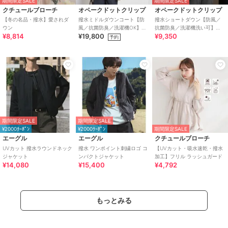
期間限定SALE
期間限定SALE
クチュールブローチ
オペークドットクリップ
オペークドットクリップ
【冬の名品・撥水】愛されダ
撥水ミドルダウンコート【防
撥水ショートダウン【防風／
ウン
風／抗菌防臭／洗濯機OK】
抗菌防臭／洗濯機洗い可】
¥8,814
¥19,800
¥9,350
《5col／SS～LL》
《SS～LL》
予約
期間限定SALE
期間限定SALE
¥2000ｸｰﾎﾟﾝ
¥2000ｸｰﾎﾟﾝ
期間限定SALE
エーグル
エーグル
クチュールブローチ
UVカット 撥水ラウンドネック
撥水 ワンポイント刺繍ロゴ コ
【UVカット・吸水速乾・撥水
ジャケット
ンパクトジャケット
加工】フリル ラッシュガード
¥14,080
¥15,400
¥4,792
もっとみる