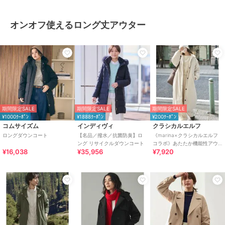
オンオフ使えるロング丈アウター
期間限定SALE
期間限定SALE
期間限定SALE
¥1000ｸｰﾎﾟﾝ
¥1888ｸｰﾎﾟﾝ
¥200ｸｰﾎﾟﾝ
コムサイズム
インディヴィ
クラシカルエルフ
ロングダウンコート
【名品／撥水／抗菌防臭】ロ
《marina×クラシカルエルフ
ング リサイクルダウンコート
コラボ》あたたか機能性アウ
¥16,038
¥35,956
¥7,920
ター◎襟付き中綿ロングコー
ト