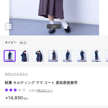
1/25
ネイビー
M
○
スウィートマミー
軽量 キルティング ママ コート 産前産後兼用
3.00
(
1件の口コミ
)
14,850
￥
税込