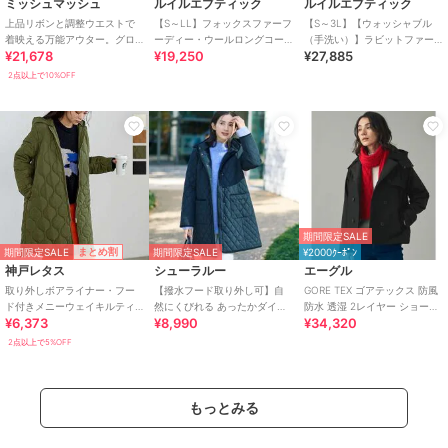
ミッシュマッシュ
ルイルエブティック
ルイルエブティック
上品リボンと調整ウエストで
【S～LL】フォックスファーフ
【S～3L】【ウォッシャブル
着映える万能アウター。グロ
ーディー・ウールロングコー
（手洗い）】ラビットファー
¥21,678
¥19,250
¥27,885
グランリボンフードショート
ト
フードショートダウンジャケ
ダウン
ット
2点以上で10%OFF
期間限定SALE
期間限定SALE
まとめ割
期間限定SALE
¥2000ｸｰﾎﾟﾝ
神戸レタス
シューラルー
エーグル
取り外しボアライナー・フー
【撥水フード取り外し可】自
GORE TEX ゴアテックス 防風
ド付きメニーウェイキルティ
然にくびれる あったかダイヤ
防水 透湿 2レイヤー ショート
¥6,373
¥8,990
¥34,320
ング中綿コート [K1153]
柄キルトコート【CIRCRIC】
トレンチコート / フード脱着
2点以上で5%OFF
もっとみる