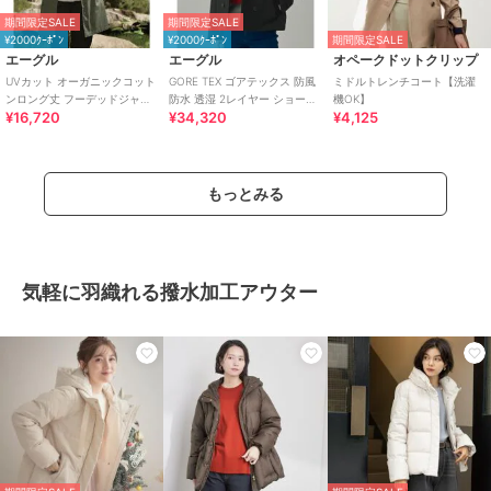
期間限定SALE
期間限定SALE
¥2000ｸｰﾎﾟﾝ
¥2000ｸｰﾎﾟﾝ
期間限定SALE
エーグル
エーグル
オペークドットクリップ
UVカット オーガニックコット
GORE TEX ゴアテックス 防風
ミドルトレンチコート【洗濯
ンロング丈 フーデッドジャケ
防水 透湿 2レイヤー ショート
機OK】
¥16,720
¥34,320
¥4,125
ット
トレンチコート / フード脱着
もっとみる
気軽に羽織れる撥水加工アウター