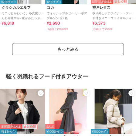
期間限定SALE
まとめ割
¥200ｸｰﾎﾟﾝ
¥200ｸｰﾎﾟﾝ
クラシカルエルフ
コカ
神戸レタス
モコっとかわいく、冬支度♪ふ
ウォッシャブル カーリーボア
取り外しボアライナー・フー
んわり軽やか×暖かみたっぷ
ブルゾン 全2色
ド付きメニーウェイキルティ
¥6,818
¥2,690
¥6,373
り！コクーンシルエットテデ
ング中綿コート [K1153]
ィベアボアブルゾン
2点以上で10%OFF
2点以上で5%OFF
もっとみる
軽く羽織れるフード付きアウター
期間限定SALE
まとめ割
SALE
¥888ｸｰﾎﾟﾝ
¥1000ｸｰﾎﾟﾝ
¥1000ｸｰﾎﾟﾝ