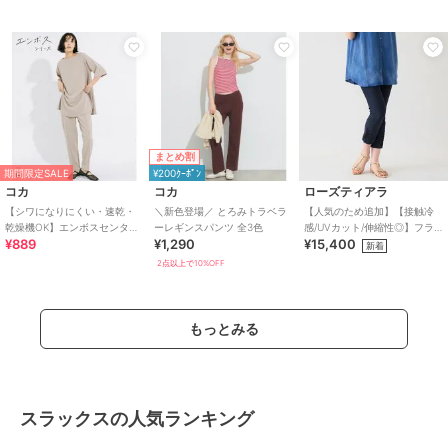
まとめ割
期間限定SALE
¥200ｸｰﾎﾟﾝ
コカ
コカ
ローズティアラ
【シワになりにくい・速乾・
＼新色登場／ とろみトラベラ
【人気のため追加】【接触冷
乾燥機OK】エンボスセンター
ーレギンスパンツ 全3色
感/UVカット/伸縮性◎】フラ
¥889
¥1,290
¥15,400
シームレギンスパンツ 全2色
ワーレースレギンスパンツ
新着
2点以上で10%OFF
もっとみる
スラックスの人気ランキング