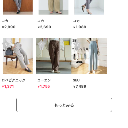
コカ
コカ
コカ
2,990
2,690
1,989
￥
￥
￥
ロペピクニック
コーエン
SEU
1,371
1,755
7,489
￥
￥
￥
もっとみる