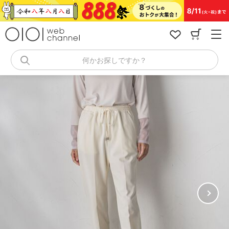
コ
ン
テ
ン
ツ
へ
何かお探しですか？
ス
キ
ッ
プ