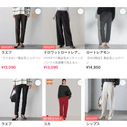
30%OFF
30%OFF
ラエフ
ドロワットロートレアモン
ロートレアモン
”ラクきれい”裏起毛ジョグパン
HYPER FIT裏起毛ボンディング
【WEB限定】裏起毛ジョグパ
パンツ≪洗濯機で洗える≫
ン
¥13,090
¥13,090
¥14,850
期間限定SALE
50%OFF
ラエフ
コカ
シップス