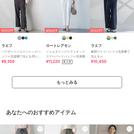
特徴
パンツ
ナイロン
/
無地
/
スキニー・ス
リム
/
テーパード
/
ミッドライ
ズ
/
ライフスタイル
/
パーティ
50%OFF
40%OFF
50%OFF
ー・結婚式・二次会
/
セレモニ
ー・入学式・卒業式
/
就活
ラエフ
ロートレアモン
ラエフ
スラックス
パウダーツイルストレッチパ
シェルタリングドライオック
麻調ワイドパンツ≪洗濯機で
ンツ≪洗濯機で洗える/防シワ/
ステーパードパンツ≪洗濯機
洗える≫
ナイロン
/
無地
/
スキニー・ス
¥9,350
¥11,220
¥10,450
セットアップ対応≫
で洗える≫
再入荷
リム
/
テーパード
/
ミッドライ
ズ
/
ライフスタイル
/
パーティ
ー・結婚式・二次会
/
セレモニ
ー・入学式・卒業式
/
就活
もっとみる
あなたへのおすすめアイテム