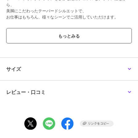
ら、
美脚にこだわったテーパードシルエットで、
お仕事はもちろん、様々なシーンでご活用していただけます。
【機能性】
◆Easy Care
ご自宅でのお手入れが簡単
◆4wayストレッチ
全方位に伸縮する快適な着心地
◆吸放湿性
サイズ
【素材の特徴】
タテヨコ共に抜群のストレッチ性を誇る国産のハイテンション裏起毛
素材になります。
従来のハイテンション裏起毛素材に比べ旭化成のベンベルグ（キュプ
レビュー・口コミ
ラ）を使用することで、
吸放湿性に優れ、湿度をコントロールし衣服内を快適に保ちます。
またミクロな空気層の保湿効果により、ほんのりとした心地よい暖か
さを実現。
繊細な滑らかさが、一度着用するとやみつきになる、
肌に気持ちの良い素材感となっております。