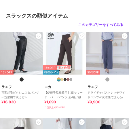
モード マニッシュ ドロスト テーパード
スラックスの類似アイテム
このカテゴリーをすべてみる
ブランド
ラエフ
ショップ
ラエフ
商品カテゴリ
パンツ
／
スラックス
性別タイプ
レディース
パンツ
／
スラックス
カラー
オフホワイト、ブラック、ベージ
15%OFF
まとめ割
ュ
15%OFF
¥200ｸｰﾎﾟﾝ
50%OFF
サイズ
7号,9号,11号
ラエフ
コカ
ラエフ
素材
ナイロン73％ キュプラ19％ ポリ
両面起毛ピクシエスタパンツ
【伊藤千晃様着用】3Dサマー
ドライギャバストレッチワイ
ウレタン8％
≪洗濯機で洗える≫
テーパードパンツ 全4色 / 接触
ドパンツ≪洗濯機で洗える/セ
¥16,830
¥1,690
¥9,900
冷感・シワになりにくい
ットアップ対応≫
商品のお取り扱い方法
2点以上で10%OFF
お手入れ
洗濯機、漂白不可、タンブル乾燥
不可、自然乾燥、アイロン仕上げ
可、ドライ可、ウエットクリーニ
ング可