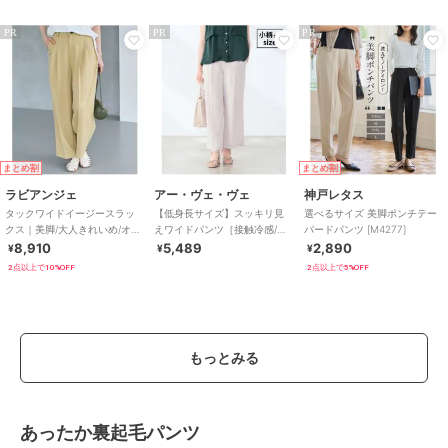
PR
PR
PR
まとめ割
まとめ割
ラビアンジェ
アー・ヴェ・ヴェ
神戸レタス
タックワイドイージースラッ
【低身長サイズ】スッキリ見
選べるサイズ 美脚ポンチテー
クス｜美脚/大人きれいめ/オフ
えワイドパンツ［接触冷感/速
パードパンツ [M4277]
ィスカジュアル/センタープレ
乾/UVカット/イージーケア］
8,910
5,489
2,890
¥
¥
¥
スで脚長効果 ♪
2点以上で10%OFF
2点以上で5%OFF
もっとみる
あったか裏起毛パンツ