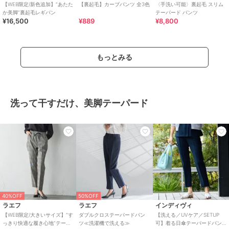
【WEB限定/新色追加】”あたた
【裏起毛】カーブパンツ 全3色
〈手洗い可能〉裏起毛 スリム
か美脚”裏起毛レギパン
テーパード パンツ
¥16,500
¥889
¥8,800
もっとみる
洗って干すだけ、美脚テーパード
40%OFF
50%OFF
ラエフ
ラエフ
インディヴィ
【WEB限定/大きいサイズ】”す
ダブルクロステーパードパン
【洗える／UVケア／SETUP
っきり快適な履き心地”テーパ
ツ≪洗濯機で洗える≫
可】着る日傘テーパードパン