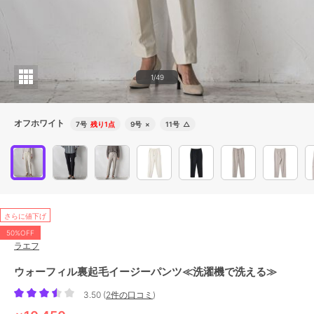
1/49
オフホワイト
7号
残り1点
9号
×
11号
△
さらに値下げ
50%OFF
ラエフ
ウォーフィル裏起毛イージーパンツ≪洗濯機で洗える≫
3.50
(
2件の口コミ
)