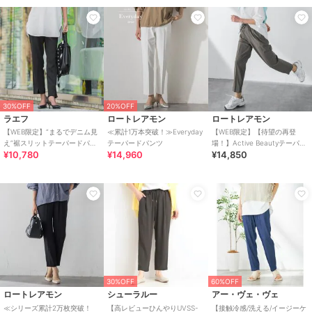
30%OFF
20%OFF
ラエフ
ロートレアモン
ロートレアモン
【WEB限定】“まるでデニム見
≪累計1万本突破！≫Everyday
【WEB限定】【待望の再登
え”裾スリットテーパードパン
テーパードパンツ
場！】Active Beautyテーパー
¥10,780
¥14,960
¥14,850
ツ
ドパンツ≪13号あり≫
30%OFF
60%OFF
ロートレアモン
シューラルー
アー・ヴェ・ヴェ
≪シリーズ累計2万枚突破！
【高レビューひんやりUVSS-
【接触冷感/洗える/イージーケ