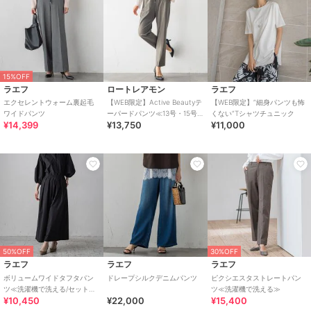
15%OFF
ラエフ
ロートレアモン
ラエフ
エクセレントウォーム裏起毛
【WEB限定】Active Beautyテ
【WEB限定】”細身パンツも怖
ワイドパンツ
ーパードパンツ≪13号・15号
くない”Tシャツチュニック
¥14,399
¥13,750
¥11,000
あり/洗濯機で洗える≫
50%OFF
30%OFF
ラエフ
ラエフ
ラエフ
ボリュームワイドタフタパン
ドレープシルクデニムパンツ
ピクシエスタストレートパン
ツ≪洗濯機で洗える/セットア
ツ≪洗濯機で洗える≫
¥10,450
¥22,000
¥15,400
ップ対応≫