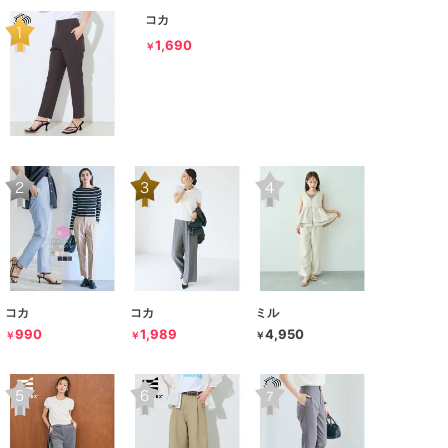
コカ
1,690
￥
コカ
コカ
ミル
990
1,989
4,950
￥
￥
￥