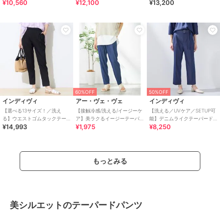
¥10,560
¥12,100
¥13,200
ードパンツ≪洗濯機で洗える
ツ
≫
60%OFF
50%OFF
インディヴィ
アー・ヴェ・ヴェ
インディヴィ
【選べる13サイズ！／洗え
【接触冷感/洗える/イージーケ
【洗える／UVケア／SETUP可
る】ウエストゴムタックテー
ア】美ラクるイージーテーパ
能】デニムライクテーパード
¥14,993
¥1,975
¥8,250
パード褒められパンツ
ードパンツ
パンツ
もっとみる
美シルエットのテーパードパンツ