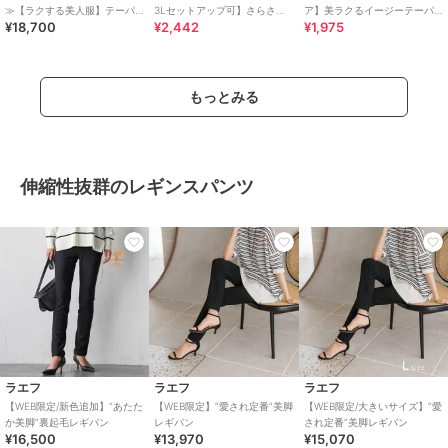
≫【ラクする美人服】テーパ
3Lセットアップ可】さらさら
ア】美ラクるイージーテーパ
¥18,700
¥2,442
¥1,975
ードパンツ≪13号あり≫
ぷるん イージーテーパードパ
ードパンツ
ンツ
もっとみる
伸縮性抜群のレギンスパンツ
ラエフ
ラエフ
ラエフ
【WEB限定/新色追加】”あたた
【WEB限定】”愛され定番”美脚
【WEB限定/大きいサイズ】”愛
か美脚”裏起毛レギパン
レギパン
され定番”美脚レギパン
¥16,500
¥13,970
¥15,070