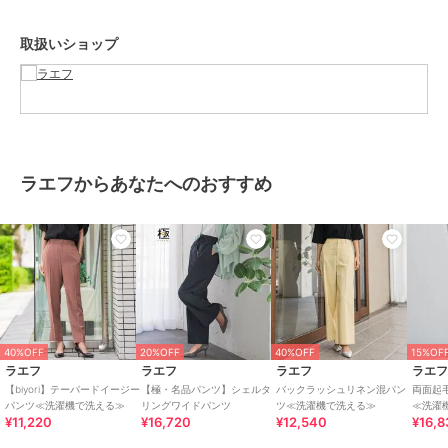
----------------------------------
洗濯方法
取扱いショップ
家庭洗濯：液温は40℃を限度とし、洗濯機で弱い洗濯ができる。
自然乾燥：日蔭の吊り干しがよい。
アイロン：底面温度110℃を限度としてアイロン仕上げができる。
ドライクリーニング：石油系溶剤による弱いドライクリーニングがで
きる。
----------------------------------
ラエフからあなたへのおすすめ
■モデル1 身長 173cm/着用サイズ 9号
■モデル2 身長 171cm/着用サイズ 9号
※画像の商品はサンプルとなりますので実際の商品と仕様、加工、サ
イズが若干異なる場合がございます。
※お客様のモニター環境により実際のお色と多少異なる場合がござい
ます。
※撮影状況や光の当たり具合により、色合いが異なって見える場合が
ございます。
40%OFF
20%OFF
40%OFF
15%OF
※商品タグに記載されたサイズはヌードサイズです。実際の商品のサ
ラエフ
ラエフ
ラエフ
ラエ
イズは商品情報の実寸をご確認ください。
【biyori】テーパードイージー
【極・名品パンツ】シェルタ
バックラッシュリネン混パン
両面起
パンツ≪洗濯機で洗える≫
リングワイドパンツ
ツ≪洗濯機で洗える≫
≪洗濯
¥11,220
¥16,720
¥12,540
¥16,8
関連ワード：la.f… ラ エフ 2024秋冬 2024AW 冬 冬服 イージーパン
ツ ロングパンツ スタンダード 10分丈 ナイロン シンプル フォーマル