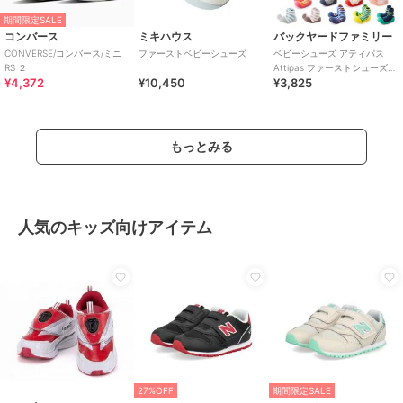
期間限定SALE
コンバース
ミキハウス
バックヤードファミリー
CONVERSE/コンバース/ミニ
ファーストベビーシューズ
ベビーシューズ アティパス
RS ２
Attipas ファーストシューズ
¥4,372
¥10,450
¥3,825
トレーニングシューズ コサー
ジュ ボ
もっとみる
人気のキッズ向けアイテム
27%OFF
期間限定SALE