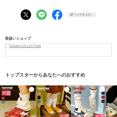
ブランド
トップスター
ショップ
VIVIAN COLLECTION
商品カテゴリ
ベビーシューズ
／
その他ベビー
シューズ
性別タイプ
ガールズ
ベビーシューズ
／
その他ベビー
取扱いショップ
シューズ
ボーイズ
ベビーシューズ
／
その他ベビー
シューズ
カラー
グレー、シルバー
サイズ
7サイズ展開
トップスターからあなたへのおすすめ
素材
メッシュ×メタリックPU素材
商品のお取り扱い方法
原産国
中国