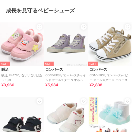
成長を見守るベビーシューズ
SALE
SALE
SALE
瞬足
コンバース
コンバース
瞬足/JB-179/いないいないばあ
CONVERSE/コンバースチャイ
CONVERSE/コンバース/ベビ
っ！/3E
ルド オールスター N すみっコ
ー オールスター Ｎ カラーズ
¥3,960
¥5,984
¥2,838
ぐらし Z HI
Ｚ