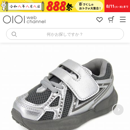
コ
ン
テ
ン
ツ
へ
何かお探しですか？
ス
キ
ッ
プ