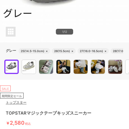
1/12
グレー
25(14.5-15.0cm)
×
26(15.5cm)
×
27(16.0-16.5cm)
×
28(17.0cm)
SALE
期間限定セール
トップスター
TOPSTARマジックテープキッズスニーカー
2,580
￥
税込