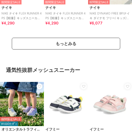
期間限定SALE
期間限定SALE
期間限定SALE
ナイキ
ナイキ
ナイキ
NIKE ナイキ FLEX RUNNER 4
NIKE ナイキ FLEX RUNNER 4
NIKE DYNAMO FREE BP/ナイ
PS【軽量】キッズスニーカー
PS【軽量】キッズスニーカー
キ ダイナモ フリー/ キッズ/ス
¥4,290
¥4,290
¥6,077
スリッポン 子供靴
スリッポン 子供靴
リッポン
もっとみる
通気性抜群メッシュスニーカー
期間限定SALE
¥1000ｸｰﾎﾟﾝ
オリエンタルトラフィック
イフミー
イフミー