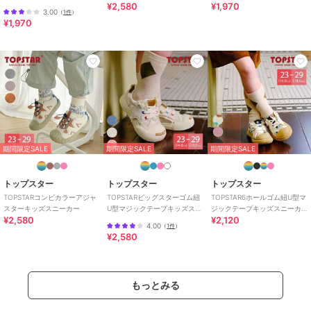
¥2,580
¥1,970
ーカー
3.00
（
1件
）
¥1,970
期間限定SALE
期間限定SALE
期間限定SALE
トップスター
トップスター
トップスター
TOPSTARコンビカラーアジャ
TOPSTARビッグスターゴム紐
TOPSTAR6ホールゴム紐U型マ
スターキッズスニーカー
U型マジックテープキッズスニ
ジックテープキッズスニーカ
¥2,580
¥2,120
ーカー
ー
4.00
（
1件
）
¥2,580
もっとみる