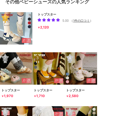
その他ベビーシューズの人気ランキング
トップスター
5.00
（
1件の口コミ
）
2,120
￥
トップスター
トップスター
トップスター
1,970
1,710
2,580
￥
￥
￥