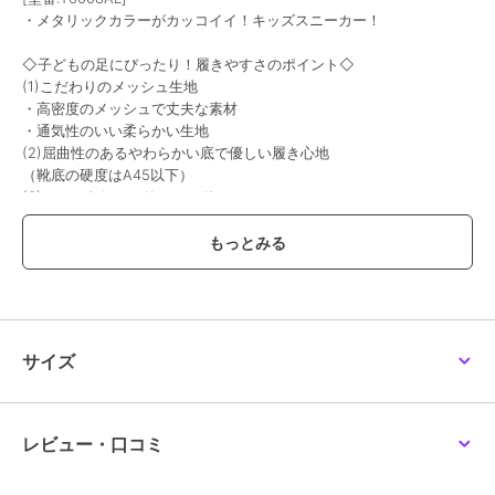
・メタリックカラーがカッコイイ！キッズスニーカー！
◇子どもの足にぴったり！履きやすさのポイント◇
(1)こだわりのメッシュ生地
・高密度のメッシュで丈夫な素材
・通気性のいい柔らかい生地
(2)屈曲性のあるやわらかい底で優しい履き心地
（靴底の硬度はA45以下）
(3)かかとをしっかりホールド
(4)マジックテープで足に合わせて自由に調整
(5)衝撃からつま先を保護
(6)靴底は滑りにくいデザイン
※ 生産時期によって色味や仕様が異なる場合がございます。
※ 画像はサンプルを使用している為、実際にお届けする商品と仕様
が異なる場合がございます。
サイズ
※ 撮影場所やお使いのモニター環境により若干お色味が異なる場合
がございます。
レビュー・口コミ
期間限定セール開催中