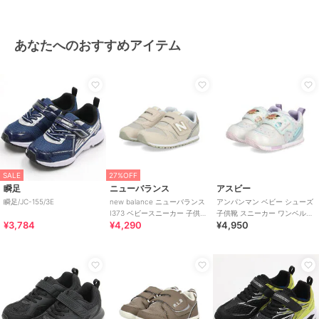
あなたへのおすすめアイテム
SALE
27%OFF
瞬足
ニューバランス
アスビー
瞬足/JC-155/3E
new balance ニューバランス
アンパンマン ベビー シューズ
I373 ベビースニーカー 子供靴
子供靴 スニーカー ワンベルト
¥3,784
¥4,290
¥4,950
ワンベルト
AP B62