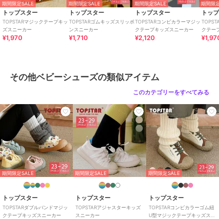
期間限定SALE
期間限定SALE
期間限定SALE
期間限定
トップスター
トップスター
トップスター
トッ
TOPSTARマジックテープキッ
TOPSTARゴムキッズスリッポ
TOPSTARコンビカラーマジッ
TOPS
ズスニーカー
ンスニーカー
クテープキッズスニーカー
クテー
¥1,970
¥1,710
¥2,120
¥1,97
その他ベビーシューズの類似アイテム
このカテゴリーをすべてみる
期間限定SALE
期間限定SALE
期間限定SALE
トップスター
トップスター
トップスター
TOPSTARダブルバンドマジッ
TOPSTARアジャスターキッズ
TOPSTARコンビカラーゴム紐
クテープキッズスニーカー
スニーカー
U型マジックテープキッズスニ