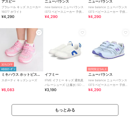
アスビー
ニューバランス
ニューバランス
プラレール キッズ スニーカー
new balance ニューバランス
new balance ニューバランス
16077 ホワイト
I373 ベビースニーカー 子供靴
I373 ベビースニーカー 子供靴
¥4,290
¥4,290
¥4,290
ワンベルト
ワンベルト
30%OFF
¥888ｸｰﾎﾟﾝ
期間限定SALE
ミキハウス ホットビスケッツ
イフミー
ニューバランス
スポーティ キッズシューズ
IFME イフミー キッズ 通気底
new balance ニューバランス
バレーシューズ (上履き) SC-
I373 ベビースニーカー 子供靴
¥6,083
¥3,190
¥4,290
0002
ワンベルト
もっとみる