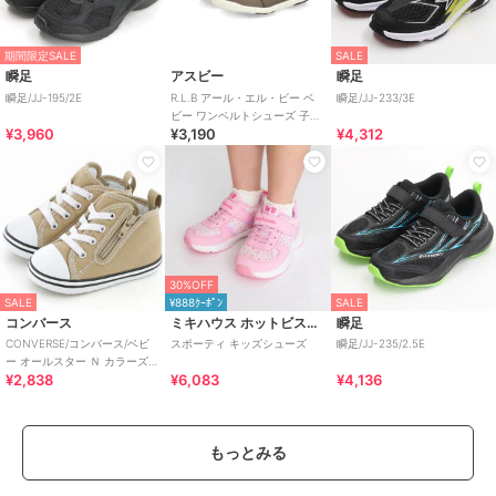
期間限定SALE
SALE
瞬足
アスビー
瞬足
瞬足/JJ-195/2E
R.L.B アール・エル・ビー ベ
瞬足/JJ-233/3E
ビー ワンベルトシューズ 子供
¥3,960
¥3,190
¥4,312
靴 キッズスニーカー ストラッ
プ
30%OFF
SALE
¥888ｸｰﾎﾟﾝ
SALE
コンバース
ミキハウス ホットビスケッツ
瞬足
CONVERSE/コンバース/ベビ
スポーティ キッズシューズ
瞬足/JJ-235/2.5E
ー オールスター Ｎ カラーズ
¥2,838
¥6,083
¥4,136
Ｚ
もっとみる