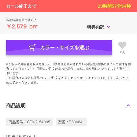
セール終了まで
23
時間
57
分
53
秒
各種特典利用でさらに
￥2,579
OFF
特典内訳
カラー・サイズを選ぶ
2人
※こちらのお取引先取り寄せ3～6日後発送と表示されている商品は複数のサイトで在庫を共
有しておりますので、同時にご注文があった場合、まれに売り切れとなってしまう事がご
ざいます。
この場合は売り切れ商品のみ、ご注文をキャンセルさせていただいております。あらかじ
めご了承くださいませ。
商品説明
商品番号：CE017-54095
型番：T6008AL
[型番:T6008AL]