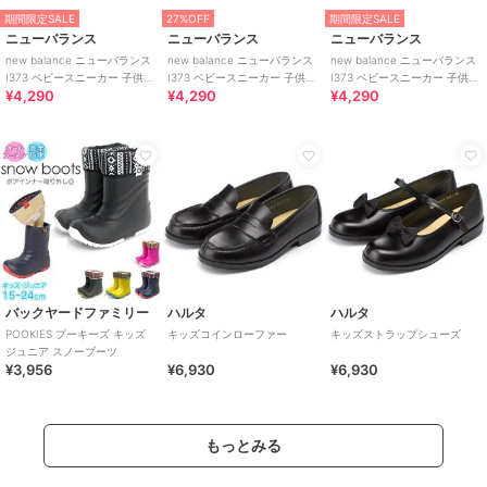
期間限定SALE
27%OFF
期間限定SALE
ニューバランス
ニューバランス
ニューバランス
new balance ニューバランス
new balance ニューバランス
new balance ニューバランス
I373 ベビースニーカー 子供靴
I373 ベビースニーカー 子供靴
I373 ベビースニーカー 子供靴
¥4,290
¥4,290
¥4,290
ワンベルト
ワンベルト
ワンベルト
バックヤードファミリー
ハルタ
ハルタ
POOKIES プーキーズ キッズ
キッズコインローファー
キッズストラップシューズ
ジュニア スノーブーツ
¥3,956
¥6,930
¥6,930
もっとみる