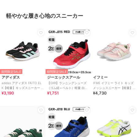
軽やかな履き心地のスニーカー
期間限定SALE
期間限定SALE
アディダス
ジーエックスアール
イフミー
adidas アディダス FAITO EL
【GXR】ランニングシューズ
IFME イフミー ライト キッズ
K【軽量】キッズスニーカー 運
（ゴム紐＋ベルト）軽量 白底
メッシュスニーカー【軽量】
¥3,190
¥1,751
¥4,730
動会 子供靴 ストラップ
【19.0cm～23.5cm】
子供靴 ストラップシューズ 1
本ベルト