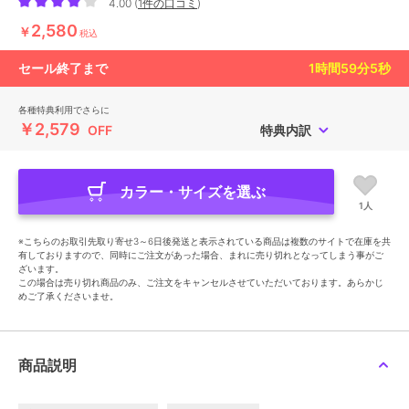
4.00
(
1件の口コミ
)
2,580
￥
税込
セール終了まで
1
時間
59
分
4
秒
各種特典利用でさらに
￥2,579
OFF
特典内訳
カラー・サイズを選ぶ
1人
※こちらのお取引先取り寄せ3～6日後発送と表示されている商品は複数のサイトで在庫を共
有しておりますので、同時にご注文があった場合、まれに売り切れとなってしまう事がご
ざいます。
この場合は売り切れ商品のみ、ご注文をキャンセルさせていただいております。あらかじ
めご了承くださいませ。
商品説明