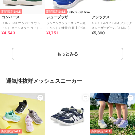
期間限定SALE
期間限定SALE
コンバース
シュープラザ
アシックス
CONVERSE/コンバース/チャ
ランニングシューズ（ゴム紐
ASICS LAZERBEAM アシック
イルド オールスター ライト
＋ベルト）軽量 白底【19.0cm
スレーザービーム FJ-MG【軽
¥4,543
¥1,751
¥5,390
V-1 OX
～23.5cm】
量】サッカーテイストモデル
もっとみる
通気性抜群メッシュスニーカー
期間限定SALE
期間限定SALE