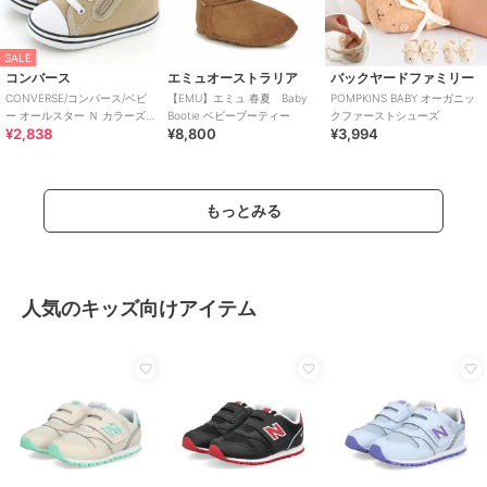
SALE
コンバース
エミュオーストラリア
バックヤードファミリー
CONVERSE/コンバース/ベビ
【EMU】エミュ 春夏 Baby
POMPKINS BABY オーガニッ
ー オールスター Ｎ カラーズ
Bootie ベビーブーティー
クファーストシューズ
¥2,838
¥8,800
¥3,994
Ｚ
もっとみる
人気のキッズ向けアイテム