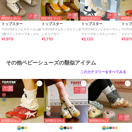
原産国
中国
期間限定SALE
期間限定SALE
期間限定SALE
期間限定
トップスター
トップスター
トップスター
トッ
TOPSTARコンビカラーゴム紐
TOPSTARゴムキッズスリッポ
TOPSTARコンビカラーマジッ
TOPS
U型マジックテープキッズス
ンスニーカー
クテープキッズスニーカー
ズスニ
¥1,970
¥1,710
¥2,120
¥1,97
ニーカー
その他ベビーシューズの類似アイテム
このカテゴリーをすべてみる
期間限定SALE
期間限定SALE
期間限定SALE