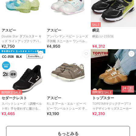
SALE
アスビー
アスビー
瞬足
Double Star ダブルスター キ
アンパンマン ベビー シューズ
瞬足/JJ-233/3E
ッズ ライトアップクリアバレ
子供靴 スニーカー ワンベルト
¥2,750
¥4,950
¥4,312
エシューズ【光る靴】
AP B62
期間限定SALE
期間限定SALE
セダークレスト
アスビー
トップスター
スパットシューズ （調整ベル
R.L.B アール・エル・ビー ベ
TOPSTARマジックテープTト
ト付）手を使わずに履ける
ビー ワンベルトシューズ 子供
ゥデザインキッズスニーカー
¥3,465
¥3,190
¥2,310
【19.0cm～24.0cm】
靴 キッズスニーカー ストラッ
プ
もっとみる