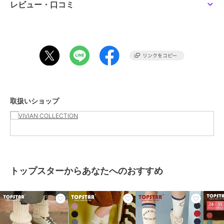
がございます。
レビュー・口コミ
期間限定セール開催中
ブランド
トップスター
ショップ
VIVIAN COLLECTION
商品カテゴリ
ベビーシューズ
／
その他ベビー
シューズ
取扱いショップ
性別タイプ
ガールズ
ベビーシューズ
／
その他ベビー
シューズ
ボーイズ
ベビーシューズ
／
その他ベビー
シューズ
トップスターからあなたへのおすすめ
カラー
ホワイト、ピンク、ネイビー
サイズ
6サイズ展開
素材
キャンバス素材
商品のお取り扱い方法