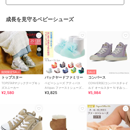
成長を見守るベビーシューズ
期間限定SALE
SALE
トップスター
バックヤードファミリー
コンバース
TOPSTARマジックテープキッ
ベビーシューズ アティパス
CONVERSE/コンバースチャイ
ズスニーカー
Attipas ファーストシューズ
ルド オールスター N すみっコ
¥2,580
¥3,825
¥5,984
トレーニングシューズ コサー
ぐらし Z HI
ジュ ボ