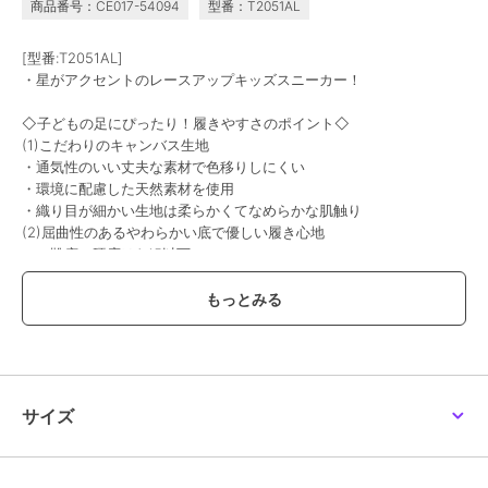
商品番号：CE017-54094
型番：T2051AL
[型番:T2051AL]
・星がアクセントのレースアップキッズスニーカー！
◇子どもの足にぴったり！履きやすさのポイント◇
(1)こだわりのキャンバス生地
・通気性のいい丈夫な素材で色移りしにくい
・環境に配慮した天然素材を使用
・織り目が細かい生地は柔らかくてなめらかな肌触り
(2)屈曲性のあるやわらかい底で優しい履き心地
（靴底の硬度はA45以下）
(3)かかとをしっかりホールド
(4)ゴム紐とU型マジックテープで足に合わせて自由に調整
(5)衝撃からつま先を保護
(6)靴底は滑りにくいデザイン
※ ピンクのみつま先にTOPSTARの文字がありません。
※ 生産時期によって色味や仕様が異なる場合がございます。
サイズ
※ 画像はサンプルを使用している為、実際にお届けする商品と仕様
が異なる場合がございます。
※ 撮影場所やお使いのモニター環境により若干お色味が異なる場合