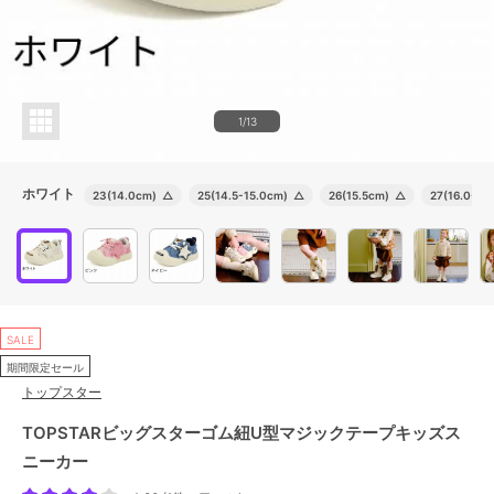
1/13
ホワイト
23(14.0cm)
△
25(14.5-15.0cm)
△
26(15.5cm)
△
27(16.0-16
SALE
期間限定セール
トップスター
TOPSTARビッグスターゴム紐U型マジックテープキッズス
ニーカー