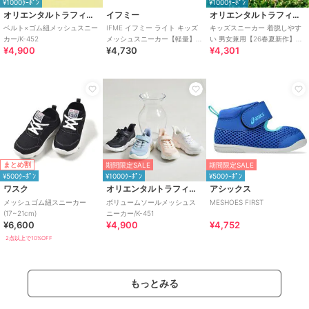
¥1000ｸｰﾎﾟﾝ
¥1000ｸｰﾎﾟﾝ
オリエンタルトラフィック
イフミー
オリエンタルトラフィック
ベルト×ゴム紐メッシュスニー
IFME イフミー ライト キッズ
キッズスニーカー 着脱しやす
カー/K-452
メッシュスニーカー【軽量】
い 男女兼用【26春夏新作】ベ
¥4,900
¥4,730
¥4,301
子供靴 ストラップシューズ 1
ルクロベルトメッシュスニー
本ベルト
カー/K-601
まとめ割
期間限定SALE
期間限定SALE
¥500ｸｰﾎﾟﾝ
¥1000ｸｰﾎﾟﾝ
¥500ｸｰﾎﾟﾝ
ワスク
オリエンタルトラフィック
アシックス
メッシュゴム紐スニーカー
ボリュームソールメッシュス
MESHOES FIRST
(17~21cm)
ニーカー/K-451
¥6,600
¥4,900
¥4,752
2点以上で10%OFF
もっとみる