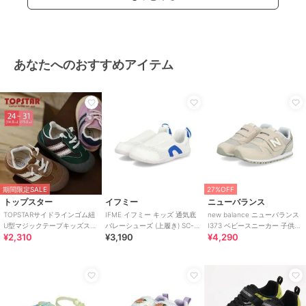
あなたへのおすすめアイテム
期間限定SALE
27%OFF
トップスター
イフミー
ニューバランス
TOPSTARサイドラインゴム紐
IFME イフミー キッズ 通気底
new balance ニューバランス
U型マジックテープキッズスニ
バレーシューズ (上履き) SC-
I373 ベビースニーカー 子供靴
¥2,310
¥3,190
¥4,290
ーカー
0002
ワンベルト