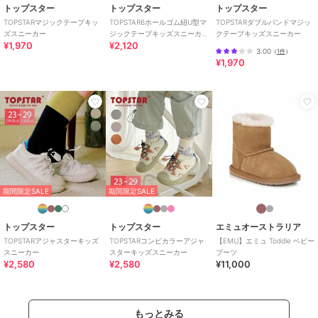
トップスター
トップスター
トップスター
TOPSTARマジックテープキッ
TOPSTAR6ホールゴム紐U型マ
TOPSTARダブルバンドマジッ
ズスニーカー
ジックテープキッズスニーカ
クテープキッズスニーカー
¥1,970
¥2,120
ー
3.00
（
1件
）
¥1,970
期間限定SALE
期間限定SALE
トップスター
トップスター
エミュオーストラリア
TOPSTARアジャスターキッズ
TOPSTARコンビカラーアジャ
【EMU】エミュ Toddle ベビー
スニーカー
スターキッズスニーカー
ブーツ
¥2,580
¥2,580
¥11,000
もっとみる