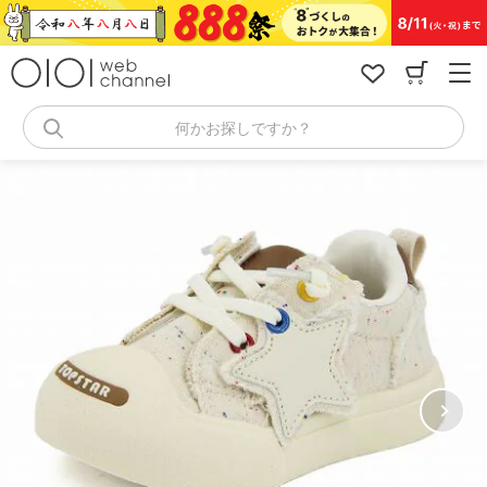
コ
ン
テ
ン
ツ
へ
何かお探しですか？
ス
キ
ッ
プ