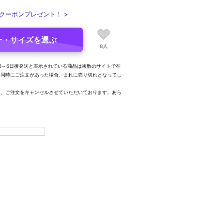
クーポンプレゼント！ >
ー・サイズを選ぶ
8人
3～6日後発送と表示されている商品は複数のサイトで在
、同時にご注文があった場合、まれに売り切れとなってし
み、ご注文をキャンセルさせていただいております。あら
。
り1点
31(19.0-19.5cm)
残り1点