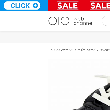
コ
ン
テ
ン
ツ
へ
ス
キ
ッ
プ
マルイウェブチャネル
/
ベビーシューズ
/
その他