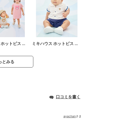
 ホットビス …
ミキハウス ホットビス …
っとみる
口コミを書く
ayachan
さま