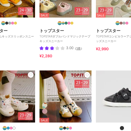
SALE
SALE
ター
トップスター
トップスター
Rゴムキッズスリッポンスニー
TOPSTARダブルバンドマジックテープ
TOPSTARコンビカラー
キッズスニーカー
ッズスニーカー
3.00
（
1件
）
¥2,990
¥2,280
SALE