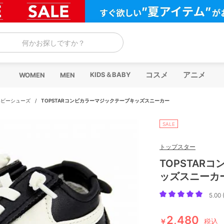
何かお探しですか？
コスメ
アニメ
KIDS＆BABY
WOMEN
MEN
ベビーシューズ
/
TOPSTARコンビカラーマジックテープキッズスニーカー
SALE
トップスター
TOPSTAR
ッズスニーカ
5.00 
2,480
￥
税込