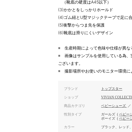
（靴底の硬度はA45以下）
(3)かかとをしっかりホールド
(4)ゴム紐とU型マジックテープで足に
(5)衝撃からつま先を保護
(6)靴底は滑りにくいデザイン
※ 生産時期によって色味や仕様が異な
※ 画像はサンプルを使用している為、
ございます。
※ 撮影場所やお使いのモニター環境に
ブランド
トップスター
ショップ
VIVIAN COLLECT
商品カテゴリ
ベビーシューズ
性別タイプ
ガールズ
(
ベビー
ボーイズ
(
ベビー
カラー
ブラック、レッド