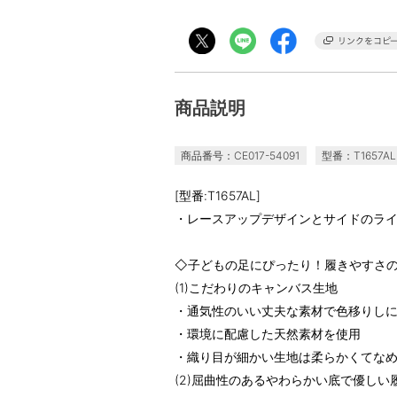
商品説明
商品番号：CE017-54091
型番：T1657AL
[型番:T1657AL]
・レースアップデザインとサイドのラ
◇子どもの足にぴったり！履きやすさ
(1)こだわりのキャンバス生地
・通気性のいい丈夫な素材で色移りし
・環境に配慮した天然素材を使用
・織り目が細かい生地は柔らかくてな
(2)屈曲性のあるやわらかい底で優しい