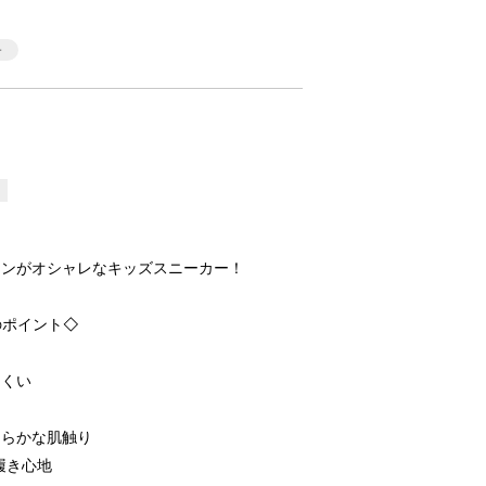
インがオシャレなキッズスニーカー！
のポイント◇
にくい
めらかな肌触り
履き心地