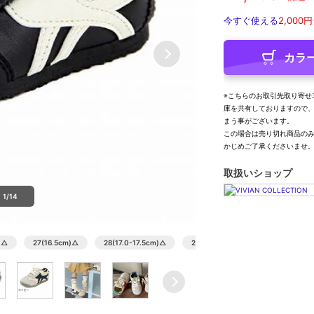
今すぐ使える
2,000円
カラ
※こちらのお取引先取り寄せ
庫を共有しておりますので
まう事がございます。
この場合は売り切れ商品の
かじめご了承くださいませ
取扱いショップ
1/14
)
△
27(16.5cm)
△
28(17.0-17.5cm)
△
29(18.0cm)
△
30(18.5cm)
残