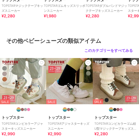
TOPSTARマジックテープキッ
TOPSTARゴムキッズスリッポ
TOPSTARダブルバンドマジッ
TOPS
ズスニーカー
ンスニーカー
クテープキッズスニーカー
スター
¥2,280
¥1,980
¥2,280
¥2,9
その他ベビーシューズの類似アイテム
このカテゴリーをすべてみる
SALE
SALE
SALE
トップスター
トップスター
トップスター
TOPSTARコンビカラーアジャ
TOPSTARアジャスターキッズ
TOPSTARコンビカラーゴム紐
スターキッズスニーカー
スニーカー
U型マジックテープキッズスニ
¥2,990
¥2,990
¥2,280
ーカー