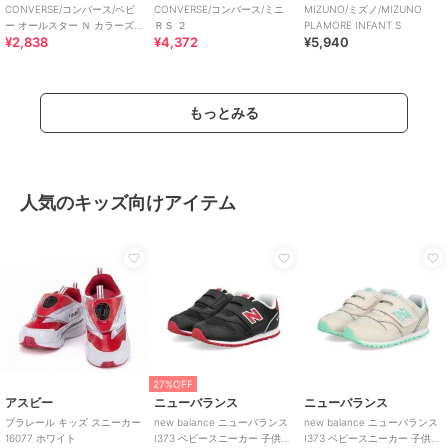
CONVERSE/コンバース/ベビ
CONVERSE/コンバース/ミニ
MIZUNO/ミズノ/MIZUNO
ー オールスター Ｎ カラーズ
ＲＳ ２
PLAMORE INFANT S
¥2,838
¥4,372
¥5,940
Ｚ
もっとみる
人気のキッズ向けアイテム
27%OFF
アスビー
ニューバランス
ニューバランス
プラレール キッズ スニーカー
new balance ニューバランス
new balance ニューバランス
16077 ホワイト
I373 ベビースニーカー 子供靴
I373 ベビースニーカー 子供靴