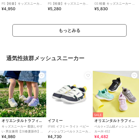
PS【軽量】キッズスニーカー
PS【軽量】キッズスニーカー
GS 軽量 キッズスニーカー ス
¥4,950
¥5,280
¥5,830
スリッポン 子供靴
スリッポン 子供靴
リッポン 子供靴
もっとみる
通気性抜群メッシュスニーカー
SALE
オリエンタルトラフィック
イフミー
オリエンタルトラフィック
キッズスニーカー 着脱しやす
IFME イフミー ライト ベビー
ベルト×ゴム紐メッシュスニー
い 男女兼用【26春夏新作】ベ
メッシュワンベルトスニーカ
カー/K-452
¥4,980
¥4,730
¥4,482
ルクロベルトメッシュスニー
ー【軽量】キッズシューズ 子