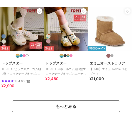
SALE
SALE
¥1000ｸｰﾎﾟﾝ
トップスター
トップスター
エミュオーストラリア
TOPSTARビッグスターゴム紐
TOPSTAR6ホールゴム紐U型マ
【EMU】エミュ Toddle ベビー
U型マジックテープキッズスニ
ジックテープキッズスニーカ
ブーツ
¥2,480
¥11,000
ーカー
ー
4.00
（
1件
）
¥2,990
もっとみる