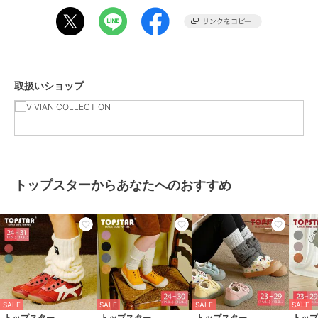
ショップ
VIVIAN COLLECTION
商品カテゴリ
ベビーシューズ
／
その他ベビー
シューズ
性別タイプ
ガールズ
取扱いショップ
ベビーシューズ
／
その他ベビー
シューズ
ボーイズ
ベビーシューズ
／
その他ベビー
シューズ
カラー
シルバー、レッド、ブラック、ネ
イビー
トップスターからあなたへのおすすめ
サイズ
7サイズ展開
素材
合成皮革(BL）
メタリックPU×合成皮革(SV）
キャンバス×スエード×合成皮革
商品のお取り扱い方法
原産国
中国
SALE
SALE
SALE
SALE
トップスター
トップスター
トップスター
トッ