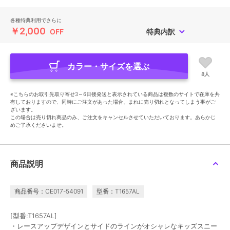
各種特典利用でさらに
￥2,000
OFF
特典内訳
カラー・サイズを選ぶ
8人
※こちらのお取引先取り寄せ3～6日後発送と表示されている商品は複数のサイトで在庫を共
有しておりますので、同時にご注文があった場合、まれに売り切れとなってしまう事がご
ざいます。
この場合は売り切れ商品のみ、ご注文をキャンセルさせていただいております。あらかじ
めご了承くださいませ。
商品説明
商品番号：CE017-54091
型番：T1657AL
[型番:T1657AL]
・レースアップデザインとサイドのラインがオシャレなキッズスニー