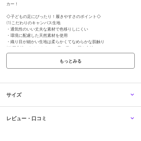
カー！
◇子どもの足にぴったり！履きやすさのポイント◇
(1)こだわりのキャンバス生地
・通気性のいい丈夫な素材で色移りしにくい
・環境に配慮した天然素材を使用
・織り目が細かい生地は柔らかくてなめらかな肌触り
(2)屈曲性のあるやわらかい底で優しい履き心地
（靴底の硬度はA45以下）
(3)かかとをしっかりホールド
(4)ゴム紐とU型マジックテープで足に合わせて自由に調整
(5)衝撃からつま先を保護
(6)靴底は滑りにくいデザイン
※ 生産時期によって色味や仕様が異なる場合がございます。
サイズ
※ 画像はサンプルを使用している為、実際にお届けする商品と仕様
が異なる場合がございます。
※ 撮影場所やお使いのモニター環境により若干お色味が異なる場合
がございます。
レビュー・口コミ
ブランド
トップスター