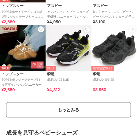
SALE
トップスター
アスビー
アスビー
TOPSTARサイドラインゴム紐
アンパンマン ベビー シューズ
R.L.B アール・エル・ビー ベ
U型マジックテープキッズスニ
子供靴 スニーカー ワンベルト
ビー ワンベルトシューズ 子供
¥2,680
¥4,950
¥3,190
ーカー
AP B62
靴 キッズスニーカー ストラッ
プ
SALE
SALE
期間限定SALE
トップスター
瞬足
瞬足
TOPSTARマジックテープTト
瞬足/JJ-233/3E
瞬足/JJ-195/2E
ゥデザインキッズスニーカー
¥2,680
¥4,312
¥3,960
もっとみる
成長を見守るベビーシューズ