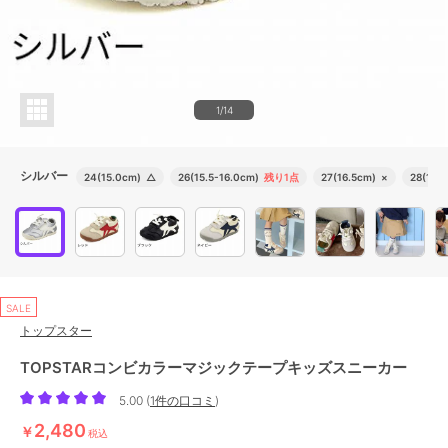
1/14
シルバー
24(15.0cm)
△
26(15.5-16.0cm)
残り1点
27(16.5cm)
×
28(17.0
SALE
トップスター
TOPSTARコンビカラーマジックテープキッズスニーカー
5.00
(
1件の口コミ
)
2,480
￥
税込