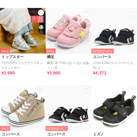
SALE
SALE
期間限定SALE
トップスター
瞬足
コンバース
TOPSTARマジックテープキッ
瞬足/JB-179/いないいないばあ
CONVERSE/コンバース/ミニ
ズスニーカー
っ！/3E
RS ２
¥2,990
¥3,960
¥4,372
SALE
期間限定SALE
コンバース
コンバース
ミズノ