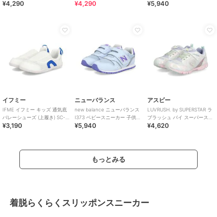
¥4,290
¥4,290
¥5,940
ワンベルト
ワンベルト
イフミー
ニューバランス
アスビー
IFME イフミー キッズ 通気底
new balance ニューバランス
LUVRUSH. by SUPERSTAR ラ
バレーシューズ (上履き) SC-
I373 ベビースニーカー 子供靴
ブラッシュ バイ スーパースタ
¥3,190
¥5,940
¥4,620
0002
ワンベルト
ー キッズ スニーカー
もっとみる
着脱らくらくスリッポンスニーカー