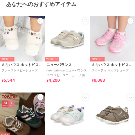
あなたへのおすすめアイテム
30%OFF
27%OFF
30%OFF
ミキハウス ホットビスケッツ
ニューバランス
ミキハウス ホットビスケッツ
ファーストベビーシューズ
new balance ニューバランス
スポーティ キッズシューズ
I373 ベビースニーカー 子供靴
¥5,544
¥4,290
¥6,083
ワンベルト