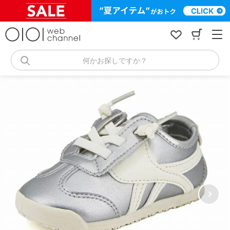
コ
ン
テ
ン
ツ
へ
何かお探しですか？
ス
キ
ッ
プ