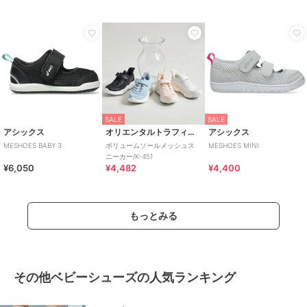
カー/K-601
供靴
SALE
SALE
アシックス
オリエンタルトラフィック
アシックス
MESHOES BABY 3
ボリュームソールメッシュス
MESHOES MINI
ニーカー/K-451
¥6,050
¥4,482
¥4,400
もっとみる
その他ベビーシューズの人気ランキング