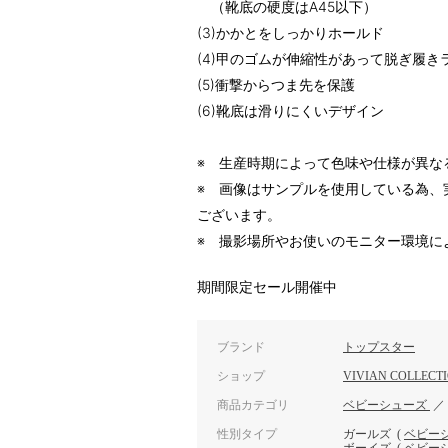
（靴底の硬度はA45以下）
(3)かかとをしっかりホールド
(4)甲のゴムが伸縮性があって脱ぎ履き
(5)衝撃からつま先を保護
(6)靴底は滑りにくいデザイン
※ 生産時期によって色味や仕様が異な
※ 画像はサンプルを使用している為、
ございます。
※ 撮影場所やお使いのモニター環境に
期間限定セール開催中
ブランド
トップスター
ショップ
VIVIAN COLLECT
商品カテゴリ
ベビーシューズ
性別タイプ
ガールズ
(
ベビー