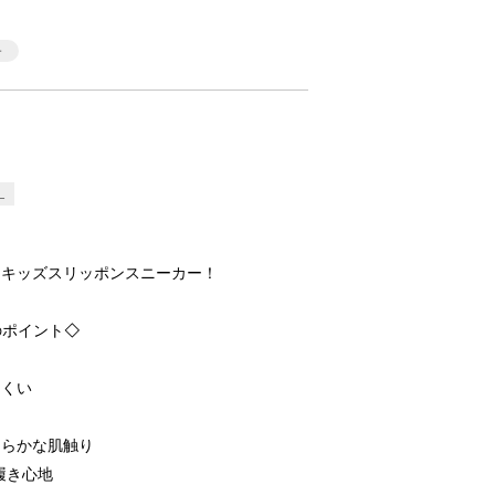
L
！キッズスリッポンスニーカー！
のポイント◇
にくい
めらかな肌触り
履き心地