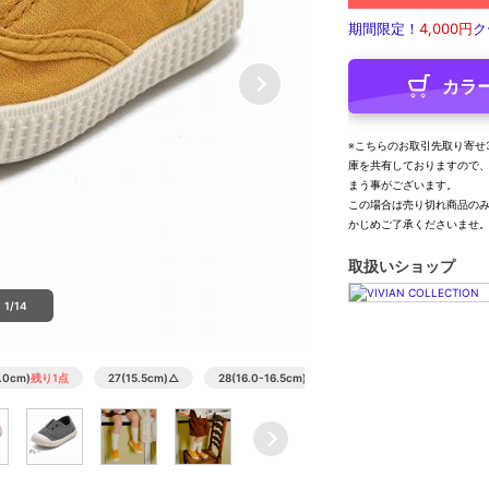
期間限定！
4,000円
ク
カラ
※こちらのお取引先取り寄せ
庫を共有しておりますので
まう事がございます。
この場合は売り切れ商品の
かじめご了承くださいませ
取扱いショップ
1/14
5.0cm)
残り1点
27(15.5cm)
△
28(16.0-16.5cm)
残り1点
29(17.0cm)
△