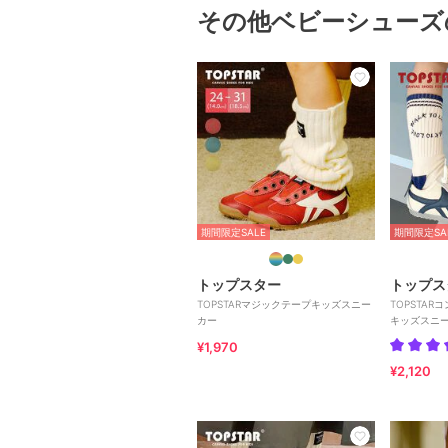
その他ベビーシューズ
期間限定SALE
期間限定SA
トップスター
トップス
TOPSTARマジックテープキッズスニー
TOPSTA
カー
キッズスニ
¥1,970
¥2,120