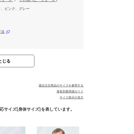
シューズ
／
その他ベビーシューズ
)
ク、ピンク、グレー
方法
とじる
過去注文商品のサイズを参照する
身長別着用感ガイド
サイズ表示の見方
対応サイズ[身体サイズ]を表しています。