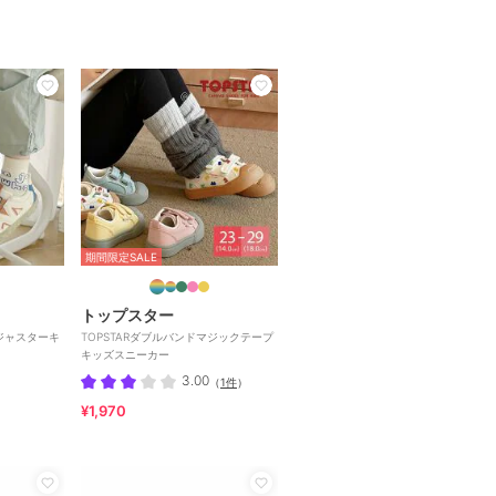
期間限定SALE
トップスター
アジャスターキ
TOPSTARダブルバンドマジックテープ
キッズスニーカー
3.00
（
1件
）
¥1,970