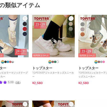
の類似アイテム
LE
期間限定SALE
期間限定SALE
ター
トップスター
トップスター
Rコンビカラーマジックテープ
TOPSTARアジャスターキッズスニーカ
TOPSTARコンビカラー
ーカー
ー
ッズスニーカー
5.00
（
1件
）
¥2,580
¥2,580