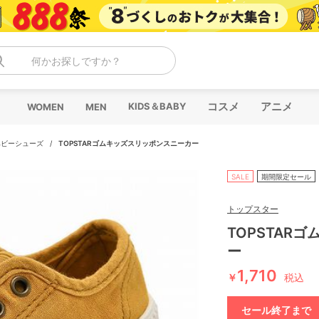
何かお探しですか？
コスメ
アニメ
KIDS＆BABY
WOMEN
MEN
ベビーシューズ
/
TOPSTARゴムキッズスリッポンスニーカー
SALE
期間限定セール
トップスター
TOPSTAR
ー
1,710
￥
税込
セール終了まで