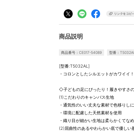
商品説明
商品番号：CE017-54089
型番：T5032A
[型番:T5032AL]
・コロンとしたシルエットがカワイイ
◇子どもの足にぴったり！履きやすさ
(1)こだわりのキャンバス生地
・通気性のいい丈夫な素材で色移りし
・環境に配慮した天然素材を使用
・織り目が細かい生地は柔らかくてな
(2)屈曲性のあるやわらかい底で優しい