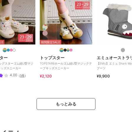
LE
期間限定SALE
ター
トップスター
エミュオーストラ
Rビッグスターゴム紐U型マジ
TOPSTAR6ホールゴム紐U型マジックテ
【EMU】エミュ Shark Wa
キッズスニーカー
ープキッズスニーカー
ブーツ
4.00
（
1件
）
¥2,120
¥9,900
もっとみる