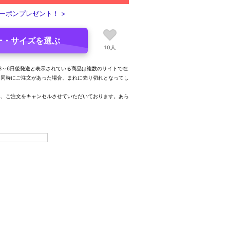
ーポンプレゼント！ >
ー・サイズを選ぶ
10人
3～6日後発送と表示されている商品は複数のサイトで在
、同時にご注文があった場合、まれに売り切れとなってし
み、ご注文をキャンセルさせていただいております。あら
。
30(17.5-18.0cm)
△