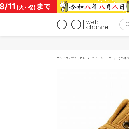
コ
ン
テ
ン
ツ
へ
ス
キ
ッ
プ
マルイウェブチャネル
/
ベビーシューズ
/
その他