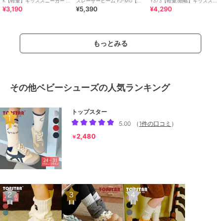
K【軽量】キッズスニーカー 運
スレーザービーム FJ-MG【軽
Y373【軽量/細幅】キッズスニ
¥3,190
¥5,390
¥4,290
動会 子供靴 ストラップ
量】サッカーテイストモデル
ーカー 子供靴
もっとみる
その他ベビーシューズの人気ランキング
トップスター
5.00
（
1件の口コミ
）
2,480
￥