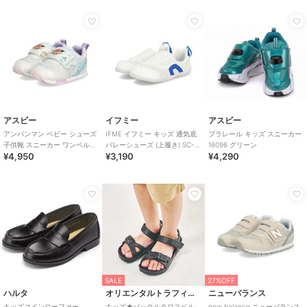
アスビー
イフミー
アスビー
アンパンマン ベビー シューズ
IFME イフミー キッズ 通気底
プラレール キッズ スニーカー
子供靴 スニーカー ワンベルト
バレーシューズ (上履き) SC-
16096 グリーン
¥4,950
¥3,190
¥4,290
AP B62
0002
SALE
27%OFF
ハルタ
オリエンタルトラフィック
ニューバランス
キッズコインローファー
キッズ★バックルクロスベル
new balance ニューバランス