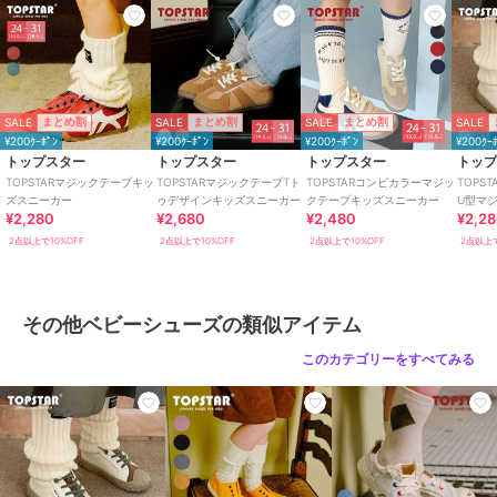
素材
キャンバス素材
商品のお取り扱い方法
原産国
中国
SALE
SALE
SALE
SALE
まとめ割
まとめ割
まとめ割
¥200ｸｰﾎﾟﾝ
¥200ｸｰﾎﾟﾝ
¥200ｸｰﾎﾟﾝ
¥200ｸｰ
トップスター
トップスター
トップスター
トッ
TOPSTARマジックテープキッ
TOPSTARマジックテープTト
TOPSTARコンビカラーマジッ
TOPS
ズスニーカー
ゥデザインキッズスニーカー
クテープキッズスニーカー
U型マ
¥2,280
¥2,680
¥2,480
¥2,2
ニーカ
2点以上で10%OFF
2点以上で10%OFF
2点以上で10%OFF
2点以上で
その他ベビーシューズの類似アイテム
このカテゴリーをすべてみる