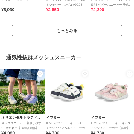
トシャワーサンダル/K-223
I373 ベビースニーカー 子供靴
¥6,930
¥2,550
¥4,290
ワンベルト
もっとみる
通気性抜群メッシュスニーカー
オリエンタルトラフィック
イフミー
イフミー
キッズスニーカー 着脱しやす
IFME イフミー ライト ベビー
IFME イフミー ライト キッズ
い 男女兼用【26春夏新作】ベ
メッシュワンベルトスニーカ
メッシュスニーカー【軽量】
¥4,980
¥4,730
¥4,730
ルクロベルトメッシュスニー
ー【軽量】キッズシューズ 子
子供靴 ストラップシューズ 1