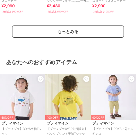
スニーカー
ジックテープキッズスニーカ
スターキッズスニーカー
¥2,990
¥2,480
¥2,990
ー
2点以上で10%OFF
2点以上で10%OFF
2点以上で10%OFF
もっとみる
あなたへのおすすめアイテム
40%OFF
40%OFF
40%OFF
プティマイン
プティマイン
プティマイン
【プティプラ】BOYS半袖Tシ
【プティプラ/WEB先行販売】
【プティプラ】BOYS７分丈レ
ャツ
バックプリント半袖Tシャツ
ギンス