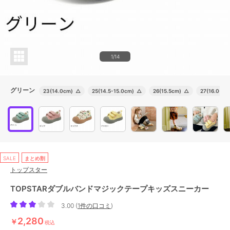
1/14
グリーン
23(14.0cm)
△
25(14.5-15.0cm)
△
26(15.5cm)
△
27(16.0-16
SALE
まとめ割
トップスター
TOPSTARダブルバンドマジックテープキッズスニーカー
3.00
(
1件の口コミ
)
2,280
￥
税込