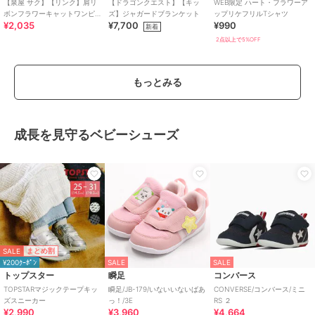
【泉屋 サク】【リンク】肩リ
【ドラゴンクエスト】【キッ
WEB限定 ハート・フラワーア
ボンフラワーキャットワンピ
ズ】ジャガードブランケット
ップリケフリルTシャツ
¥2,035
¥7,700
¥990
ース
新着
2点以上で5%OFF
もっとみる
成長を見守るベビーシューズ
SALE
まとめ割
¥200ｸｰﾎﾟﾝ
SALE
SALE
トップスター
瞬足
コンバース
TOPSTARマジックテープキッ
瞬足/JB-179/いないいないばあ
CONVERSE/コンバース/ミニ
ズスニーカー
っ！/3E
RS ２
¥2,990
¥3,960
¥4,664