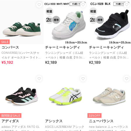
SALE
コンバース
チャーミーキャンディ
チャーミーキャンディ
CONVERSE/コンバース/チャ
ランニングシューズ（ゴム紐
ランニングシューズ（ゴム紐
イルド オールスター ライト
＋ベルト）軽量 白底【19.0cm
＋ベルト）軽量 白底【19.0cm
¥5,192
¥2,189
¥2,189
V-1 OX
～23.5cm】
～23.5cm】
期間限定SALE
33%OFF
アディダス
アシックス
ニューバランス
adidas アディダス FAITO EL
ASICS LAZERBEAM アシック
new balance ニューバランス