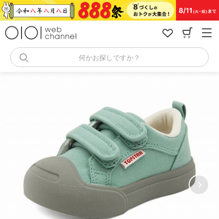
コ
ン
テ
ン
ツ
へ
何かお探しですか？
ス
キ
ッ
プ