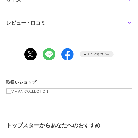
※ 画像はサンプルを使用している為、実際にお届けする商品と仕様
が異なる場合がございます。
※ 撮影場所やお使いのモニター環境により若干お色味が異なる場合
がございます。
レビュー・口コミ
ブランド
トップスター
ショップ
VIVIAN COLLECTION
商品カテゴリ
ベビーシューズ
／
その他ベビー
シューズ
性別タイプ
ガールズ
取扱いショップ
ベビーシューズ
／
その他ベビー
シューズ
ボーイズ
ベビーシューズ
／
その他ベビー
シューズ
カラー
グリーン、ピンク、ミックス、イ
エロー
トップスターからあなたへのおすすめ
サイズ
6サイズ展開