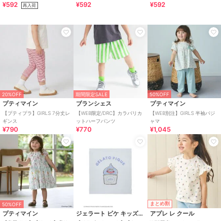
¥592
¥592
¥592
再入荷
20%OFF
期間限定SALE
50%OFF
プティマイン
ブランシェス
プティマイン
【プティプラ】GIRLS 7分丈レ
【WEB限定/DRC】カラバリカ
【WEB別注】GIRLS 半袖パジ
ギンス
ットハーフパンツ
ャマ
¥790
¥770
¥1,045
まとめ割
50%OFF
プティマイン
ジェラート ピケ キッズ＆ベビー
アプレ レ クール