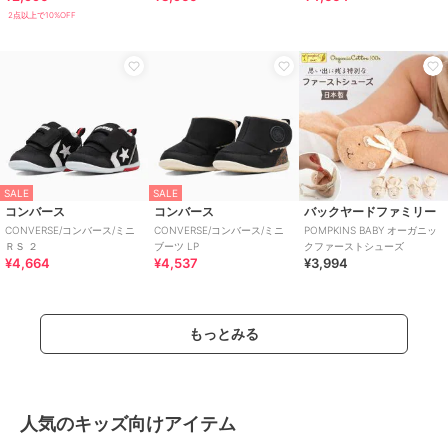
2点以上で10%OFF
SALE
SALE
コンバース
コンバース
バックヤードファミリー
CONVERSE/コンバース/ミニ
CONVERSE/コンバース/ミニ
POMPKINS BABY オーガニッ
ＲＳ ２
ブーツ LP
クファーストシューズ
¥4,664
¥4,537
¥3,994
もっとみる
人気のキッズ向けアイテム