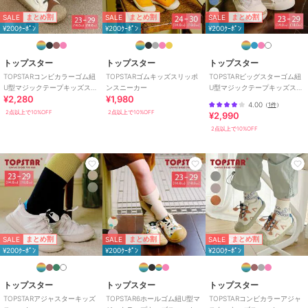
SALE
SALE
SALE
まとめ割
まとめ割
まとめ割
¥200ｸｰﾎﾟﾝ
¥200ｸｰﾎﾟﾝ
¥200ｸｰﾎﾟﾝ
トップスター
トップスター
トップスター
TOPSTARコンビカラーゴム紐
TOPSTARゴムキッズスリッポ
TOPSTARビッグスターゴム紐
U型マジックテープキッズスニ
ンスニーカー
U型マジックテープキッズスニ
¥2,280
¥1,980
ーカー
ーカー
4.00
（
1件
）
2点以上で10%OFF
2点以上で10%OFF
¥2,990
2点以上で10%OFF
SALE
SALE
SALE
まとめ割
まとめ割
まとめ割
¥200ｸｰﾎﾟﾝ
¥200ｸｰﾎﾟﾝ
¥200ｸｰﾎﾟﾝ
トップスター
トップスター
トップスター
TOPSTARアジャスターキッズ
TOPSTAR6ホールゴム紐U型マ
TOPSTARコンビカラーアジャ