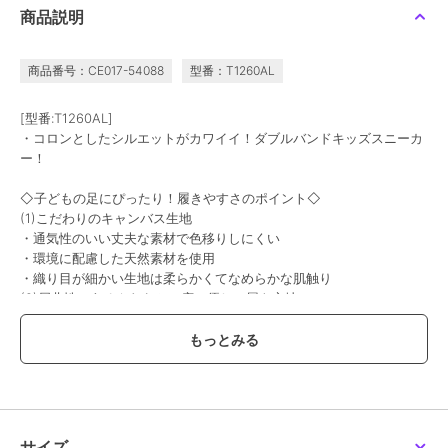
商品説明
商品番号：CE017-54088
型番：T1260AL
[型番:T1260AL]
・コロンとしたシルエットがカワイイ！ダブルバンドキッズスニーカ
ー！
◇子どもの足にぴったり！履きやすさのポイント◇
(1)こだわりのキャンバス生地
・通気性のいい丈夫な素材で色移りしにくい
・環境に配慮した天然素材を使用
・織り目が細かい生地は柔らかくてなめらかな肌触り
(2)屈曲性のあるやわらかい底で優しい履き心地
（靴底の硬度はA45以下）
(3)かかとをしっかりホールド
(4)マジックテープで足に合わせて自由に調整
(5)衝撃からつま先を保護
(6)靴底は滑りにくいデザイン
※ 生産時期によって色味や仕様が異なる場合がございます。
サイズ