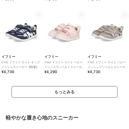
カー/K-601
供靴
本ベルト
イフミー
イフミー
イフミー
IFME イフミー ライト キッズ
IFME イフミー ライト ベビー
IFME イフミー ライト ベビー
メッシュスニーカー【軽量】
メッシュワンベルトスニーカ
メッシュワンベルトスニーカ
¥4,730
¥4,290
¥4,730
子供靴 ストラップシューズ 1
ー【軽量】
ー【軽量】
本ベルト
もっとみる
軽やかな履き心地のスニーカー