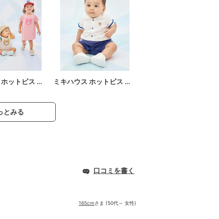
 ホットビス …
ミキハウス ホットビス …
っとみる
口コミを書く
165cm
さま (50代～ 女性)