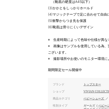
（靴底の硬度はA45以下）
(3)かかとをしっかりホールド
(4)マジックテープで足に合わせて自由
(5)衝撃からつま先を保護
(6)靴底は滑りにくいデザイン
※ 生産時期によって色味や仕様が異な
※ 画像はサンプルを使用している為、
ございます。
※ 撮影場所やお使いのモニター環境に
期間限定セール開催中
ブランド
トップスター
ショップ
VIVIAN COLLECT
商品カテゴリ
ベビーシューズ
性別タイプ
ガールズ
(
ベビー