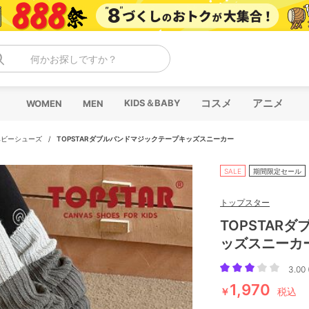
何かお探しですか？
コスメ
アニメ
KIDS＆BABY
WOMEN
MEN
ベビーシューズ
/
TOPSTARダブルバンドマジックテープキッズスニーカー
SALE
期間限定セール
トップスター
TOPSTAR
ッズスニーカ
3.00 
1,970
￥
税込