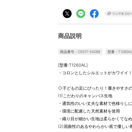
商品説明
商品番号：CE017-54088
型番：T1260A
[型番:T1260AL]
・コロンとしたシルエットがカワイイ
◇子どもの足にぴったり！履きやすさ
(1)こだわりのキャンバス生地
・通気性のいい丈夫な素材で色移りし
・環境に配慮した天然素材を使用
・織り目が細かい生地は柔らかくてな
(2)屈曲性のあるやわらかい底で優しい