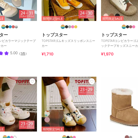
LE
期間限定SALE
期間限定SALE
ター
トップスター
トップスター
Rコンビカラーマジックテープ
TOPSTARゴムキッズスリッポンスニー
TOPSTARコンビカラーゴ
ーカー
カー
ックテープキッズスニーカ
5.00
（
1件
）
¥1,710
¥1,970
LE
期間限定SALE