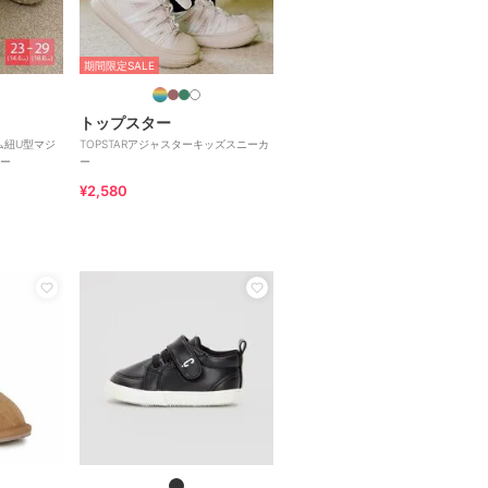
期間限定SALE
トップスター
ム紐U型マジ
TOPSTARアジャスターキッズスニーカ
ー
ー
¥2,580