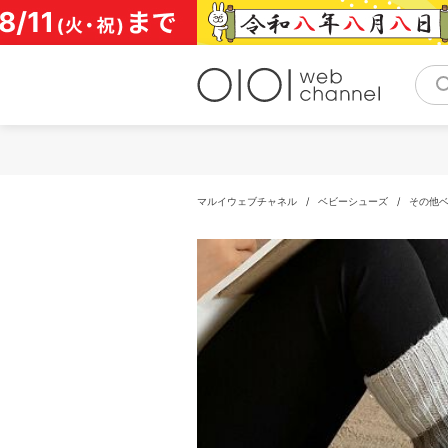
コ
ン
テ
ン
ツ
へ
ス
キ
ッ
プ
マルイウェブチャネル
/
ベビーシューズ
/
その他