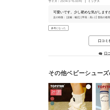
サイズ：25(14.5-15.0cm)
ミックス
可愛いです。少し硬めな気がします
足の特徴：
[足幅：幅広]
[甲高：高い]
普段の着用
参考になった
口コミ
口
その他ベビーシューズ