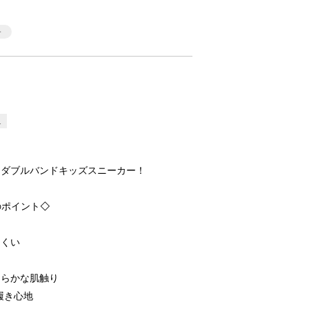
L
！ダブルバンドキッズスニーカー！
のポイント◇
にくい
めらかな肌触り
履き心地