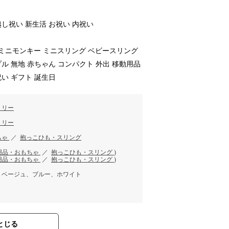
越し祝い 新生活 お祝い 内祝い
ey ミニモンキー ミニスリング ベビースリング
プル 無地 赤ちゃん コンパクト 外出 移動用品
祝い ギフト 誕生日
ミリー
ミリー
ちゃ
／
抱っこひも・スリング
用品・おもちゃ
／
抱っこひも・スリング
)
用品・おもちゃ
／
抱っこひも・スリング
)
、ベージュ、ブルー、ホワイト
とじる