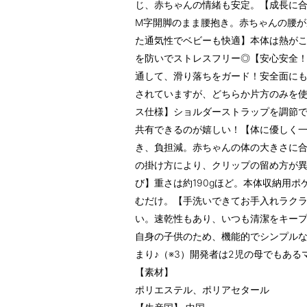
じ、赤ちゃんの情緒も安定。【成長に合
M字開脚のまま腰抱き。赤ちゃんの腰が
た通気性でベビーも快適】本体は熱が
を防いでストレスフリー◎【安心安全
通して、滑り落ちをガード！安全面にも
されていますが、どちらか片方のみを
ス仕様】ショルダーストラップを調節
共有できるのが嬉しい！【体に優しく
き、負担減。赤ちゃんの体の大きさに合
の掛け方により、クリップの留め方が
び】重さは約190gほど。本体収納用
むだけ。【手洗いできてお手入れラク
い。速乾性もあり、いつも清潔をキー
自身の子供のため、機能的でシンプル
まり♪（※3）開発者は2児の母でもあ
【素材】
ポリエステル、ポリアセタール