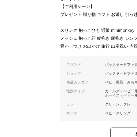
【ご利用シーン】
プレゼント 贈り物 ギフト お返し 引っ
スリング 抱っこひも 通販 minimonk
メッシュ 抱っこ紐 縦抱き 腰抱き シン
寝かしつけ お出かけ 旅行 出産祝い 内
ブランド
バックヤードファ
ショップ
バックヤードファ
商品カテゴリ
ベビー用品・おも
性別タイプ
ガールズ
(
ベビー
ボーイズ
(
ベビー
カラー
グリーン、グレー
サイズ
ベビースリング