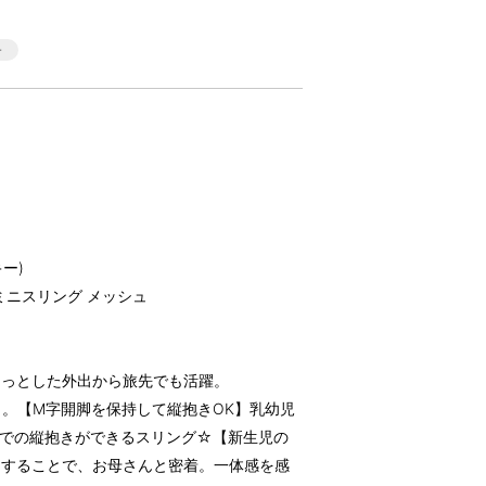
キー)
ー ミニスリング メッシュ
ょっとした外出から旅先でも活躍。
シュ」。【M字開脚を保持して縦抱きOK】乳幼児
ンでの縦抱きができるスリング☆【新生児の
）することで、お母さんと密着。一体感を感