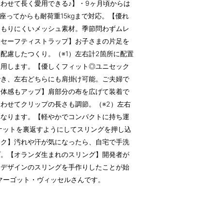
わせて長く愛用できる♪】・9ヶ月頃からは
座ってからも耐荷重15kgまで対応。【優れ
こもりにくいメッシュ素材。季節問わずムレ
！セーフティストラップ】お子さまの片足を
配慮したつくり。（※1）左右計2箇所に配置
使用します。【優しくフィット◎ユニセック
でき、左右どちらにも肩掛け可能。ご夫婦で
一体感もアップ】肩部分の布を広げて装着で
わせてクリップの長さも調節。（※2）左右
異なります。【軽やかでコンパクトに持ち運
ポケットを裏返すようにしてスリングを押し込
ラク】汚れや汗が気になったら、自宅で手洗
プ。【オランダ生まれのスリング】開発者が
なデザインのスリングを手作りしたことが始
るマーゴット・ヴィッセルさんです。