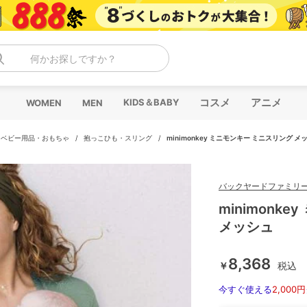
何かお探しですか？
コスメ
アニメ
KIDS＆BABY
WOMEN
MEN
/
ベビー用品・おもちゃ
/
抱っこひも・スリング
/
minimonkey ミニモンキー ミニスリング メ
バックヤードファミリ
minimonk
メッシュ
8,368
￥
税込
今すぐ使える
2,000円