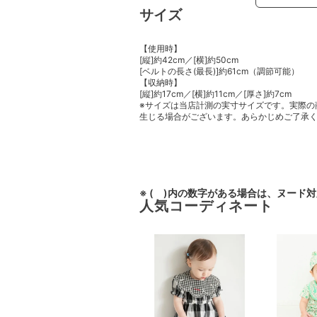
サイズ
【使用時】
[縦]約42cm／[横]約50cm
[ベルトの長さ(最長)]約61cm（調節可能）
【収納時】
[縦]約17cm／[横]約11cm／[厚さ]約7cm
※サイズは当店計測の実寸サイズです。実際の
生じる場合がございます。あらかじめご了承
※ ( )内の数字がある場合は、ヌード
人気コーディネート