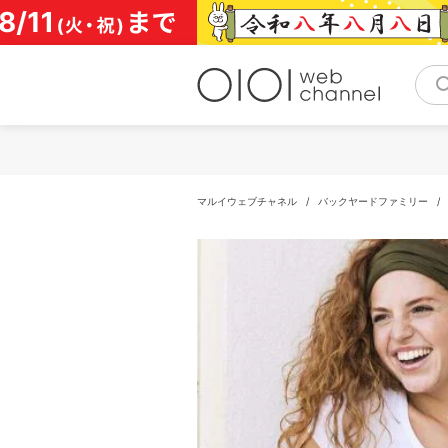
コ
ン
テ
ン
ツ
へ
ス
キ
ッ
プ
マルイウェブチャネル
/
バックヤードファミリー