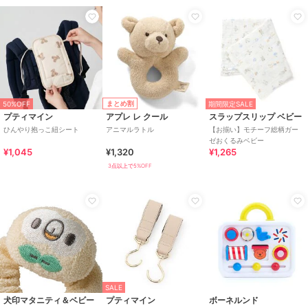
まとめ割
50%OFF
期間限定SALE
プティマイン
アプレ レ クール
スラップスリップ ベビー
ひんやり抱っこ紐シート
アニマルラトル
【お揃い】モチーフ総柄ガー
ゼおくるみベビー
¥1,045
¥1,320
¥1,265
3点以上で5%OFF
SALE
犬印マタニティ＆ベビー
プティマイン
ボーネルンド