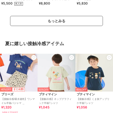
¥5,500
¥8,800
¥5,830
ックス３点セット
ツセット【BOX付き】
再入荷
もっとみる
夏に嬉しい接触冷感アイテム
40%OFF
まとめ割
50%OFF
60%OFF
ブリーズ
プティマイン
プティマイン
【接触冷感/吸水速乾】ワンマ
【接触冷感】ネップグラフィ
【接触冷感】くま旅アップリ
イル半袖パジャマ ＿
ック半袖Tシャツ
ケ半袖Tシャツ
¥1,320
¥1,045
¥1,056
3点以上で5%OFF