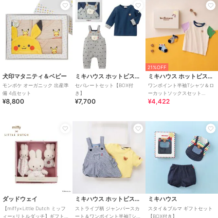
21%OFF
犬印マタニティ＆ベビー
ミキハウス ホットビスケッツ
ミキハウス ホットビスケッツ
モンポケ オーガニック 出産準
セパレートセット【BOX付
ワンポイント半袖Tシャツ＆ロ
備 4点セット
き】
ーカットソックスセット
¥8,800
¥7,700
¥4,422
【BOX付き】
ダッドウェイ
ミキハウス ホットビスケッツ
ミキハウス
【miffy×Little Dutch ミッフ
ストライプ柄 ジャンパースカ
スタイ＆ブルマ ギフトセット
ィー×リトルダッチ】ギフトボ
ート＆ワンポイント半袖Tシャ
【BOX付き】