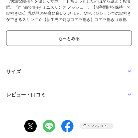
【快適な縦抱きを優しくサポート】ちょっとした外出から旅先でも活
躍。「minimonkey ミニスリング メッシュ」。【M字開脚を保持して
縦抱きOK】乳幼児の発育に良いとされる、M字ポジションでの縦抱き
ができるスリング☆【新生児の時はコアラ抱き】コアラ抱き（縦抱
き）することで、お母さんと密着。一体感を感じ、赤ちゃんの情緒も
安定。【成長に合わせて長く愛用できる♪】・9ヶ月頃からはM字開脚
のまま腰抱き。赤ちゃんの腰が座ってからも耐荷重15kgまで対応。
【優れた通気性でベビーも快適】本体は熱がこもりにくいメッシュ素
材。季節問わずムレを防いでストレスフリー◎【安心安全！セーフテ
ィストラップ】お子さまの片足を通して、滑り落ちをガード！安全面
にも配慮したつくり。（※1）左右計2箇所に配置されていますが、ど
ちらか片方のみを使用します。【優しくフィット◎ユニセックス仕
サイズ
様】ショルダーストラップを調節でき、左右どちらにも肩掛け可能。
ご夫婦で共有できるのが嬉しい！【体に優しく一体感もアップ】肩部
分の布を広げて装着でき、負担減。赤ちゃんの体の大きさに合わせて
クリップの長さも調節。（※2）左右の掛け方により、クリップの留め
レビュー・口コミ
方が異なります。【軽やかでコンパクトに持ち運び】重さは約190gほ
ど。本体収納用ポケットを裏返すようにしてスリングを押し込むだ
け。【手洗いできてお手入れラクラク】汚れや汗が気になったら、自
宅で手洗い。速乾性もあり、いつも清潔をキープ。【オランダ生まれ
のスリング】開発者が自身の子供のため、機能的でシンプルなデザイ
ンのスリングを手作りしたことが始まり♪（※3）開発者は2児の母でも
あるマーゴット・ヴィッセルさんです。