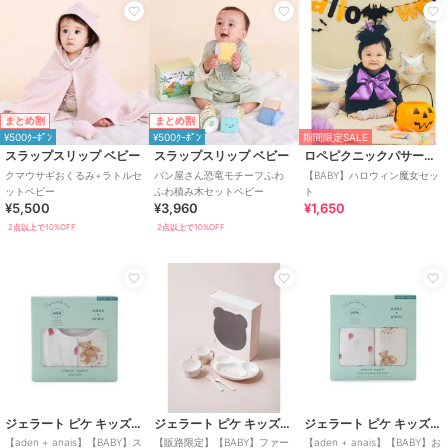
まとめ割
まとめ割
¥500ｸｰﾎﾟﾝ
¥500ｸｰﾎﾟﾝ
期間限定SALE
スラップスリップ ベビー
スラップスリップ ベビー
ロペピクニックパサージュ
クマウサギおくるみ+ラトルセ
パン屋さん恐竜モチーフふわ
【BABY】ハロウィン魔女セッ
ットベビー
ふわ積み木セットベビー
ト
¥5,500
¥3,960
¥1,650
2点以上で10%OFF
2点以上で10%OFF
ジェラート ピケ キッズ＆ベビー
ジェラート ピケ キッズ＆ベビー
ジェラート ピケ キッズ＆ベビー
【aden + anais】【BABY】ス
【販路限定】【BABY】ファー
【aden + anais】【BABY】お