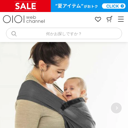
コ
ン
テ
ン
ツ
へ
何かお探しですか？
ス
キ
ッ
プ