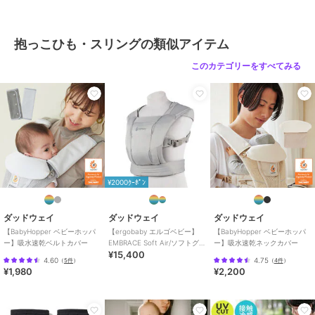
【ご利用シーン】
プレゼント 贈り物 ギフト お返し 引っ越し祝い 新生活 お祝い 内祝い
抱っこひも・スリングの類似アイテム
スリング 抱っこひも 通販 minimonkey ミニモンキー ミニスリング
ベビースリング メッシュ 抱っこ紐 縦抱き 腰抱き シンプル 無地 赤ち
このカテゴリーをすべてみる
ゃん コンパクト 外出 移動用品 寝かしつけ お出かけ 旅行 出産祝い
内祝い ギフト 誕生日
ブランド
バックヤードファミリー
ショップ
バックヤードファミリー
商品カテゴリ
ベビー用品・おもちゃ
／
抱っこ
¥2000ｸｰﾎﾟﾝ
ひも・スリング
性別タイプ
ガールズ
ダッドウェイ
ダッドウェイ
ダッドウェイ
ベビー用品・おもちゃ
／
抱っこ
【BabyHopper ベビーホッパ
【ergobaby エルゴベビー】
【BabyHopper ベビーホッパ
ー】吸水速乾ベルトカバー
EMBRACE Soft Air/ソフトグレ
ー】吸水速乾ネックカバー
ひも・スリング
¥15,400
ー
ボーイズ
4.60
4.75
（
5件
）
（
4件
）
¥1,980
¥2,200
ベビー用品・おもちゃ
／
抱っこ
ひも・スリング
カラー
グレー、グリーン、ベージュ、ブ