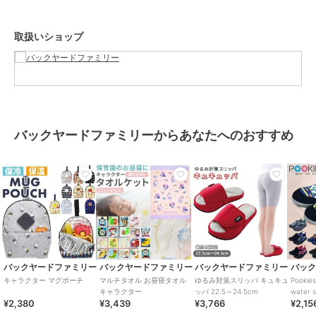
【素材】
ポリエステル、ポリアセタール
取扱いショップ
【生産国】 中国
【サイズ】
【使用時】
[縦]約42cm／[横]約50cm
[ベルトの長さ(最長)]約61cm（調節可能）
【収納時】
[縦]約17cm／[横]約11cm／[厚さ]約7cm
バックヤードファミリーからあなたへのおすすめ
※サイズは当店計測の実寸サイズです。実際の商品ならびにメーカー
表記サイズとは多少の誤差が生じる場合がございます。あらかじめご
了承ください。
【重量】
約192g（※商品一式の重量です。）
【注意点】
手洗い 可ドライクリーニング 不可乾燥機 不可長時間日光にあたった
り、摩擦、水漏れなどによる色落ちや色移りすることがあります。お
取り扱いの際は、商品やパッケージなどに記載されている品質表示、
アテンションタグ、ご使用上の注意事項などを必ずご確認下さい。本
バックヤードファミリー
バックヤードファミリー
バックヤードファミリー
バッ
来の目的以外にはご使用にならないで下さい。カメラやモニターの性
キャラクター マグポーチ
マルチタオル お昼寝タオル
ゆるみ対策スリッパ キュキュ
Pooki
質により、画像と実物の色の違いがある場合がございますのでご理解
キャラクター
ッパ 22.5～24.5cm
water s
¥2,380
¥3,439
¥3,766
¥2,15
願います。