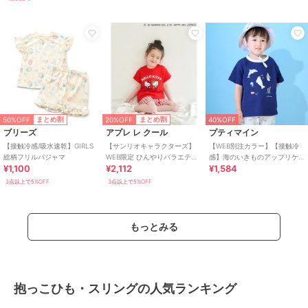
50%OFF
20%OFF
まとめ割
まとめ割
40%OFF
ブリーズ
アプレ レ クール
プティマイン
【接触冷感/吸水速乾】GIRLS
【サンリオキャラクターズ】
【WEB別注カラー】【接触冷
総柄フリルパジャマ
WEB限定 ひんやりバラエティ
感】海のいきものアップリケ
¥1,100
¥2,112
¥1,584
パジャマ 接触冷感
半袖Tシャツ
3点以上で5%OFF
3点以上で5%OFF
もっとみる
抱っこひも・スリングの人気ランキング