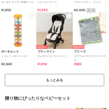
モンポケ モクロー布製ラトル
ベビーカーフック
アクティビティ・ケース
¥1,650
¥1,045
¥4,400
再入荷
40%OFF
50%OFF
ボーネルンド
プティマイン
ブリーズ
ミニレインボーメーカー
ひんやりベビーカーシート
カラフルメロウベビーハラマ
キ
¥2,640
¥1,914
¥385
もっとみる
贈り物にぴったりなベビーセット