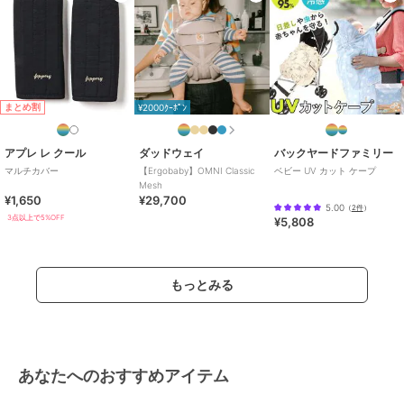
ルー、ホワイト
サイズ
ベビースリング
まとめ割
¥2000ｸｰﾎﾟﾝ
アプレ レ クール
ダッドウェイ
バックヤードファミリー
マルチカバー
【Ergobaby】OMNI Classic
ベビー UV カット ケープ
Mesh
¥1,650
¥29,700
5.00
（
2件
）
3点以上で5%OFF
¥5,808
もっとみる
あなたへのおすすめアイテム