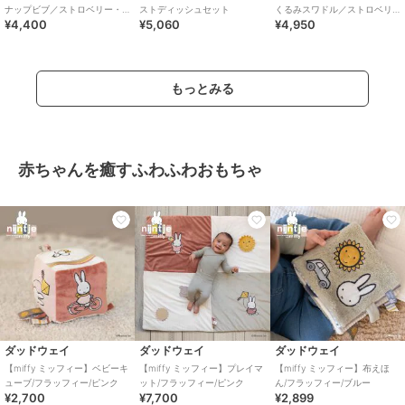
ナップビブ／ストロベリー・
ストディッシュセット
くるみスワドル／ストロベリ
¥4,400
¥5,060
¥4,950
ベア／ダイナソー・ベア／2枚
ー・ベア／ダイナソー・ベア
セット BOX付き
／2枚セット BOX付き
もっとみる
赤ちゃんを癒すふわふわおもちゃ
ダッドウェイ
ダッドウェイ
ダッドウェイ
【miffy ミッフィー】ベビーキ
【miffy ミッフィー】プレイマ
【miffy ミッフィー】布えほ
ューブ/フラッフィー/ピンク
ット/フラッフィー/ピンク
ん/フラッフィー/ブルー
¥2,700
¥7,700
¥2,899