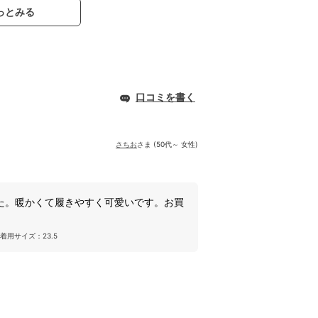
っとみる
口コミを書く
さちお
さま (50代～ 女性)
た。暖かくて履きやすく可愛いです。お買
着用サイズ：23.5