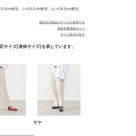
.5cm相当、L→24.0cm相当、LL→24.5cm相当、
過去注文商品のサイズを参照する
身長別着用感ガイド
サイズ表示の見方
対応サイズ[身体サイズ]を表しています。
サヤ