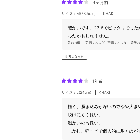
8ヶ月前
サイズ：M(23.5cm)
KHAKI
暖かいです。23.5でピッタリでし
ったかもしれません。
足の特徴：
[足幅：ふつう]
[甲高：ふつう]
普段の
参考になった
1年前
サイズ：L(24cm)
KHAKI
軽く、履き込みが深いのでやや大き
脱げにくく良い。
温かいのも良い。
しかし、軽すぎで個人的に歩くのが