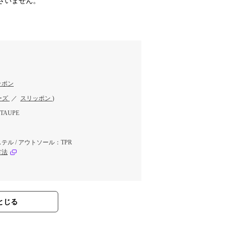
ざいません。
ッポン
ーズ
／
スリッポン
)
TAUPE
ル / アウトソール：TPR
方法
とじる