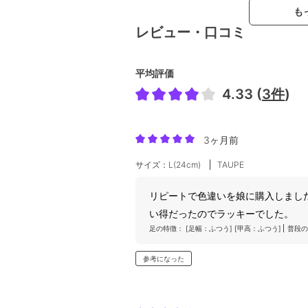
も
レビュー・口コミ
平均評価
4.33 (
3件
)
3ヶ月前
サイズ：L(24cm)
TAUPE
リピートで色違いを娘に購入しまし
い得だったのでラッキーでした。
足の特徴：
[足幅：ふつう]
[甲高：ふつう]
普段の
参考になった