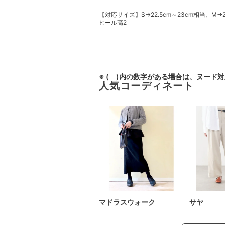
【対応サイズ】S→22.5cm～23cm相当、M→23
ヒール高2
※ ( )内の数字がある場合は、ヌード
人気コーディネート
マドラスウォーク
サヤ