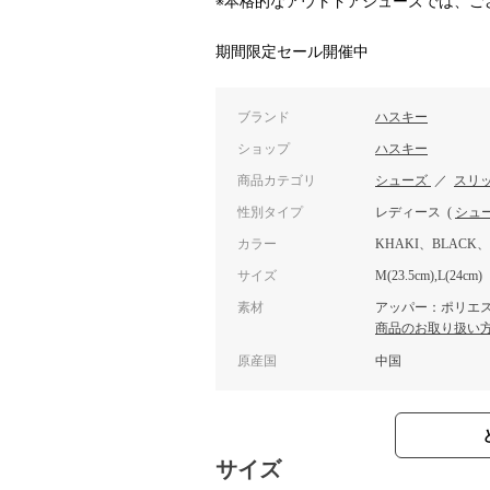
※本格的なアウトドアシューズでは、ご
期間限定セール開催中
ブランド
ハスキー
ショップ
ハスキー
商品カテゴリ
シューズ
／
スリ
性別タイプ
レディース
(
シュ
カラー
KHAKI、BLACK、
サイズ
M(23.5cm),L(24cm)
素材
アッパー：ポリエステ
商品のお取り扱い
原産国
中国
サイズ