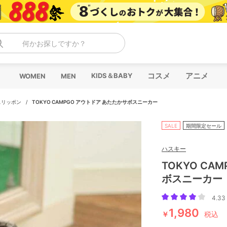
何かお探しですか？
コスメ
アニメ
KIDS＆BABY
WOMEN
MEN
スリッポン
/
TOKYO CAMPGO アウトドア あたたかサボスニーカー
SALE
期間限定セール
ハスキー
TOKYO CA
ボスニーカー
4.33 
1,980
￥
税込