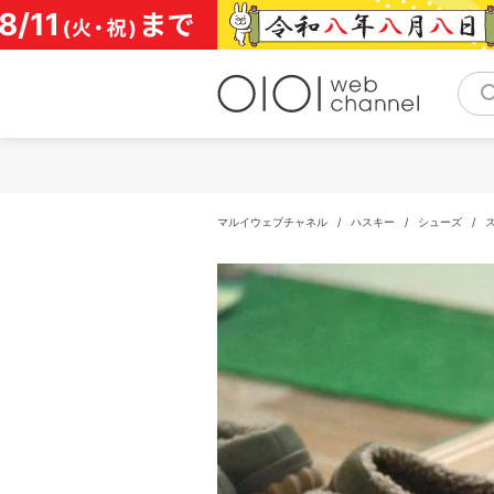
コ
ン
テ
ン
ツ
へ
ス
キ
ッ
プ
マルイウェブチャネル
/
ハスキー
/
シューズ
/