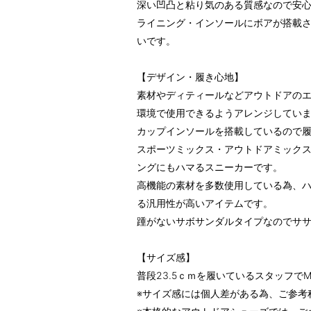
深い凹凸と粘り気のある質感なので安
ライニング・インソールにボアが搭載
いです。
【デザイン・履き心地】
素材やディティールなどアウトドアの
環境で使用できるようアレンジしてい
カップインソールを搭載しているので
スポーツミックス・アウトドアミック
ングにもハマるスニーカーです。
高機能の素材を多数使用している為、
る汎用性が高いアイテムです。
踵がないサボサンダルタイプなのでサ
【サイズ感】
普段23.5ｃｍを履いているスタッフで
※サイズ感には個人差がある為、ご参考