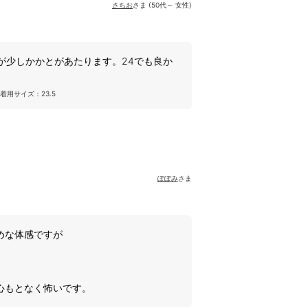
さちお
さま (50代～ 女性)
たが少しかかとがあたります。24でも良か
着用サイズ：23.5
ぽぽみ
さま
めな体感ですが
心もとなく怖いです。