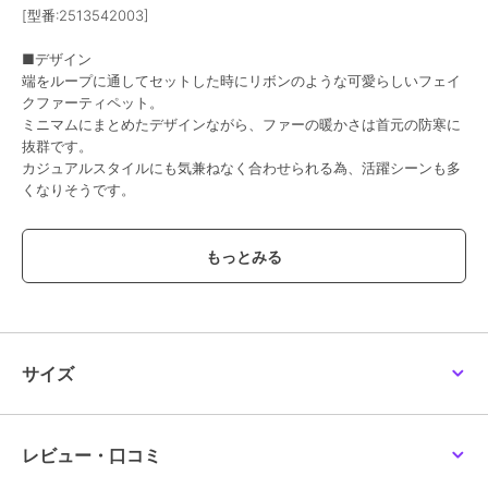
[型番:2513542003]
■デザイン
端をループに通してセットした時にリボンのような可愛らしいフェイ
クファーティペット。
ミニマムにまとめたデザインながら、ファーの暖かさは首元の防寒に
抜群です。
カジュアルスタイルにも気兼ねなく合わせられる為、活躍シーンも多
くなりそうです。
■フェイクファー
フェイクファーは合成繊維等を使用し、風合いや見た目などをリアル
ファーに似せて作られた人工の毛皮です。
リアルファーと比較して耐久性があり、比較的安価で、お手入れしや
すいのがメリットです。
※お手入れ方法に関しましては、下げ札をご確認ください。
サイズ
【フルラ （FURLA）】
1927年、イタリアのボローニャでアルド・フルラネットにより創立さ
レビュー・口コミ
れたFURLAは、伝統的なイタリアの革職人のクラフトマンシップ、熟