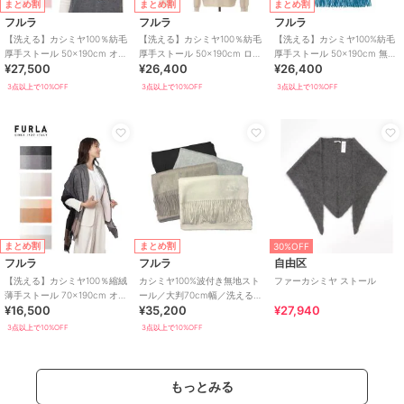
まとめ割
まとめ割
まとめ割
フルラ
フルラ
フルラ
【洗える】カシミヤ100％紡毛
【洗える】カシミヤ100％紡毛
【洗える】カシミヤ100%紡毛
厚手ストール 50×190cm オン
厚手ストール 50×190cm ロゴ
厚手ストール 50×190cm 無地
¥27,500
¥26,400
¥26,400
ブレー カラーブロック
無地
ロゴ
3点以上で10%OFF
3点以上で10%OFF
3点以上で10%OFF
まとめ割
まとめ割
30%OFF
フルラ
フルラ
自由区
【洗える】カシミヤ100％縮絨
カシミヤ100%波付き無地スト
ファーカシミヤ ストール
薄手ストール 70×190cm オン
ール／大判70cm幅／洗えるカ
¥16,500
¥35,200
¥27,940
ブレー カラーブロック
シミヤ
3点以上で10%OFF
3点以上で10%OFF
もっとみる