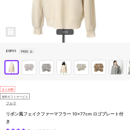
1/29
ｵﾌﾎﾜｲﾄ
FREE
△
まとめ割
無料ギフトサービス
フルラ
リボン風フェイクファーマフラー 10×77cm ロゴプレート付
き