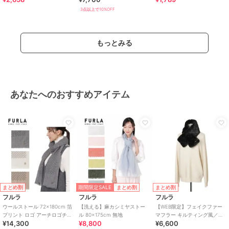
3点以上で10%OFF
もっとみる
あなたへのおすすめアイテム
期間限定SALE
まとめ割
まとめ割
まとめ割
フルラ
フルラ
フルラ
ウールストール 72×180cm 箔
【洗える】麻カシミヤストー
【WEB限定】フェイクファー
プリント ロゴ アーチロゴチャ
ル 80×175cm 無地
マフラー キルティング風／洗
¥14,300
¥8,800
¥6,600
ーム付き
える