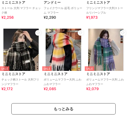
ミニミニストア
アンドミー
ミニミニストア
ストール 大判 マフラー チェッ
フェイクウール 起毛 ボリュー
フリンジマフラー大判ストー
ク柄
ム マフラー
ルリバーシブル
¥2,256
¥2,290
¥1,973
SALE
SALE
SALE
ミニミニストア
ミニミニストア
ミニミニストア
チェック柄ストール 大判フリ
ボリュームマフラー大判 ふわ
ボリュームマフラー大判 ふわ
ンジマフラー
ふわマフラー
ふわマフラー
¥2,172
¥2,085
¥2,079
もっとみる