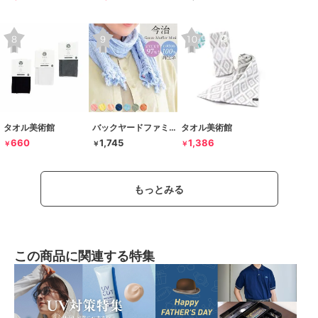
タオル美術館
バックヤードファミリー
タオル美術館
660
1,745
1,386
￥
￥
￥
もっとみる
この商品に関連する特集