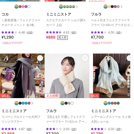
ポリエステル素材
/
無地
/
ロゴ
/
ワンポイント
/
リボン
/
ライ
フスタイル
/
ウォーキング・ラン
コカ
ミニミニストア
フルラ
ニング
/
アウトドア
/
キャン
＼新色登場／フェイクファー
スクエアスカーフ シルク調ス
ベルト付きフェイクファーマ
ナローティペット 全4色
カーフ 上品
フラー 13×88cm アーチロゴ
プ・レジャー
/
サイクル
/
パー
チャーム付き
ティー・結婚式・二次会
/
ビジネ
4.48
4.62
4.00
（
41件
）
（
8件
）
（
3件
）
¥1,290
¥889
¥7,700
再入荷
ス
/
カジュアル
2点以上で10%OFF
3点以上で10%OFF
原産国
中国製
まとめ割
SALE
SALE
ミニミニストア
フルラ
ミニミニストア
リバーシブルストール大判フ
【洗える】片通しフェイクフ
シアーロングストール ラメ糸
リンジマフラー
ァーマフラー 11×82cm アーチ
大判ショール
ロゴチャーム付き
4.87
3.00
4.00
（
8件
）
（
2件
）
（
3件
）
¥2,658
¥7,700
¥1,789