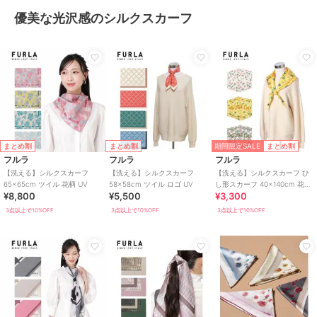
優美な光沢感のシルクスカーフ
期間限定SALE
まとめ割
まとめ割
まとめ割
フルラ
フルラ
フルラ
【洗える】シルクスカーフ
【洗える】シルクスカーフ
【洗える】シルクスカーフ ひ
65×65cm ツイル 花柄 UV
58×58cm ツイル ロゴ UV
し形スカーフ 40×140cm 花柄
¥8,800
¥5,500
¥3,300
ロゴ ボタニカル UV
3点以上で10%OFF
3点以上で10%OFF
3点以上で10%OFF