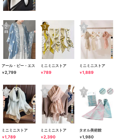
アール・ピー・エス
ミニミニストア
ミニミニストア
2,799
789
1,889
￥
￥
￥
ミニミニストア
ミニミニストア
タオル美術館
1,789
2,390
1,980
￥
￥
￥