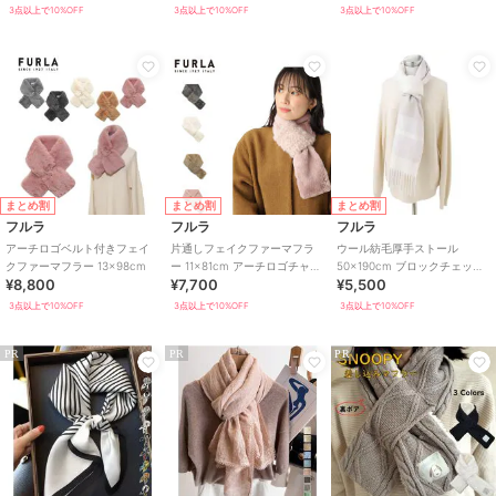
3点以上で10%OFF
3点以上で10%OFF
3点以上で10%OFF
まとめ割
まとめ割
まとめ割
フルラ
フルラ
フルラ
アーチロゴベルト付きフェイ
片通しフェイクファーマフラ
ウール紡毛厚手ストール
クファーマフラー 13×98cm
ー 11×81cm アーチロゴチャー
50×190cm ブロックチェック
¥8,800
¥7,700
¥5,500
ム付き
ラメ入り ロゴ
3点以上で10%OFF
3点以上で10%OFF
3点以上で10%OFF
PR
PR
PR