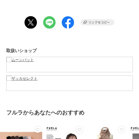
練したアルチザンの持つ専門知識、美のセンス、そして革新的なデザ
インを礎に、イタリアらしさと革新性を備え兼ねた商品を提供し続け
ています。
※商品が届きましたら、使用時期に関わらず必ず商品状態の確認をお
願いいたします。
※生産時期や生産過程上、商品サイズや重量に個体差が生じる場合が
ございます。また、平置きによる手作業での測定のため、多少の誤差
取扱いショップ
が生じる場合がございますのでご了承ください。
※お取り扱いについて、本体に取り付けの洗濯絵表示、または紙の下
げ札に記載がございます。購入時の下げ札は大切に保管していただ
き、お取り扱いのご参考にして頂きますようお願いいたします。
この商品は無料ギフトサービスの対象商品です
>>無料ギフトサービスについての詳細はこちら
ブランド
フルラ
フルラからあなたへのおすすめ
ショップ
ムーンバット
／
ザッカセレクト
商品カテゴリ
ネックウェア
／
マフラー
性別タイプ
レディース