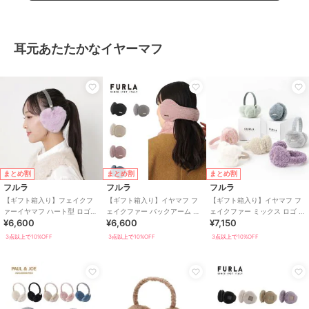
耳元あたたかなイヤーマフ
まとめ割
まとめ割
まとめ割
フルラ
フルラ
フルラ
【ギフト箱入り】フェイクフ
【ギフト箱入り】イヤマフ フ
【ギフト箱入り】イヤマフ フ
ァーイヤマフ ハート型 ロゴチ
ェイクファー バックアーム ロ
ェイクファー ミックス ロゴ ワ
¥6,600
¥6,600
¥7,150
ャーム付き
ゴプレート ワンポイント 無地
ンポイント 無地 コンパクト
3点以上で10%OFF
3点以上で10%OFF
3点以上で10%OFF