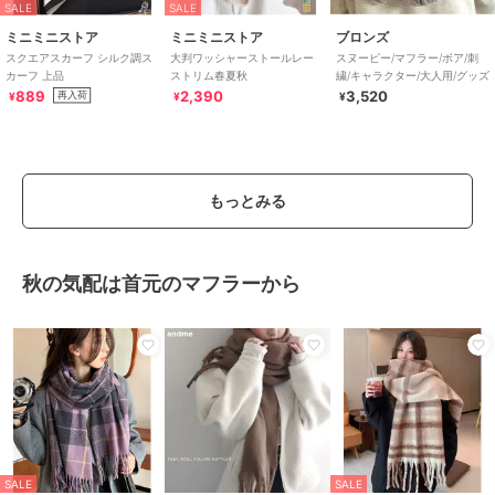
SALE
SALE
ミニミニストア
ミニミニストア
ブロンズ
スクエアスカーフ シルク調ス
大判ワッシャーストールレー
スヌーピー/マフラー/ボア/刺
カーフ 上品
ストリム春夏秋
繍/キャラクター/大人用/グッズ
889
2,390
3,520
再入荷
¥
¥
¥
もっとみる
秋の気配は首元のマフラーから
SALE
SALE