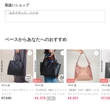
取扱いショップ
ブランド
ベース
ショップ
ユナイテッド ベース
商品カテゴリ
バッグ
／
トートバッグ
性別タイプ
レディース
ベースからあなたへのおすすめ
バッグ
／
トートバッグ
カラー
ブラウン、ベージュ、ブラック、
ピンク
サイズ
FREE
素材
合成皮革
商品のお取り扱い方法
特徴
バッグ
SALE
SALE
SALE
ベース
ベース
ベース
ベー
合成皮革/人工皮革
/
フリル
/
大
フロントベルトデザイン トー
【A4対応】3層タイプ トート
【軽量】2WAY 3層式 バイカ
【A4対
(幅31～45cm以下)
/
ライフスタイ
トバッグ
バッグ / レディース バッグ
ラートートバッグ ロングショ
ドル 
ル
/
ビジネス
/
カジュアル
/
軽
¥7,590
¥4,378
¥4,851
¥7,12
a4 通勤 自立
ルダーベルト付き
グ (L)
再入荷
量 700ｇ以下
/
2WAY以上