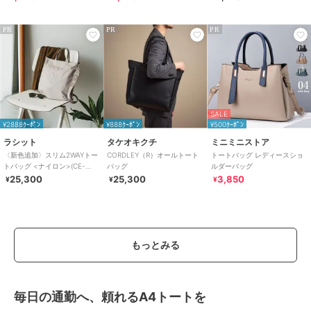
PR
PR
PR
SALE
¥2888ｸｰﾎﾟﾝ
¥888ｸｰﾎﾟﾝ
¥500ｸｰﾎﾟﾝ
ラシット
タケオキクチ
ミニミニストア
〈新色追加〉スリム2WAYトー
CORDLEY（R）オールトート
トートバッグ レディースショ
トバッグ <ナイロン>(CE-
バッグ
ルダーバッグ
1404-WEB)
25,300
25,300
3,850
¥
¥
¥
もっとみる
毎日の通勤へ、頼れるA4トートを