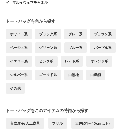
イ | マルイウェブチャネル
トートバッグを色から探す
ホワイト系
ブラック系
グレー系
ブラウン系
ベージュ系
グリーン系
ブルー系
パープル系
イエロー系
ピンク系
レッド系
オレンジ系
シルバー系
ゴールド系
白無地
白織柄
その他
トートバッグをこのアイテムの特徴から探す
合成皮革/人工皮革
フリル
大(幅31～45cm以下)