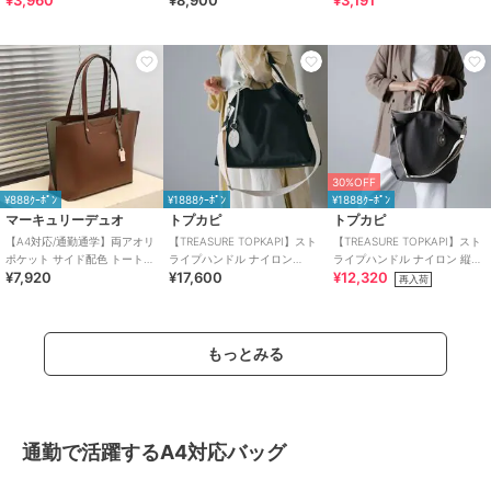
¥3,960
¥8,900
¥3,191
30%OFF
¥888ｸｰﾎﾟﾝ
¥1888ｸｰﾎﾟﾝ
¥1888ｸｰﾎﾟﾝ
マーキュリーデュオ
トプカピ
トプカピ
【A4対応/通勤通学】両アオリ
【TREASURE TOPKAPI】スト
【TREASURE TOPKAPI】スト
ポケット サイド配色 トートバ
ライプハンドル ナイロン
ライプハンドル ナイロン 縦型
¥7,920
¥17,600
¥12,320
ッグ( キーチャーム付) 大容量
2way トートバッグ A4対応
2way トートバッグ A4
再入荷
軽量
もっとみる
通勤で活躍するA4対応バッグ