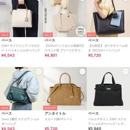
SALE
SALE
SALE
ベース
ベース
ベース
2WAY サイドジップ バイカラ
【500mlペットボトル収納可】
【A4対応】 ポーチチャーム付
ー トート＆ショルダーバッグ
ラウンド型 プリーツデザイン
き 3ROOMトートバッグ
¥4,543
¥4,851
¥5,720
トートバッグ
SALE
60%OFF
ベース
アンタイトル
ベース
2way 5層式 スクエア ショル
スエード調ZIPトート
ベルトデザイン 2WAY スクエ
ダーバッグ
ア ショルダーバッグ / レディ
¥4,543
¥5,720
¥5,940
ース ハンドバッグ バッグ