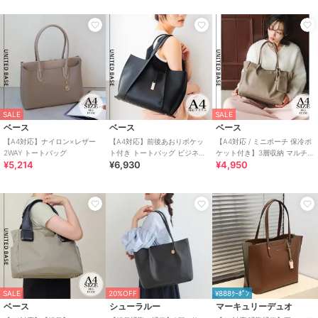
SALE
SALE
ベース
ベース
ベース
【A4対応】ナイロン×レザー
【A4対応】前後あおりポケッ
【A4対応 / ミニポーチ 保冷ポ
2WAY トートバッグ
ト付き トートバッグ ビジネス
ケット付き】3層収納 マルチポ
¥5,214
¥6,930
¥4,950
トート
ケット トートバッグ
SALE
20%OFF
¥888ｸｰﾎﾟﾝ
ベース
シューラルー
マーキュリーデュオ