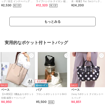
ッグ / 自立 インナーバッグ イ
ライプハンドル ナイロン 縦型
水・軽量】Pac Sac(パックサ
¥2,530
¥12,320
¥24,200
ンバッグ 軽量 撥水 仕切り付き
2way トートバッグ A4
ック)/累計15，000点販売・
再入荷
再入荷
a4
もっとみる
実用的なポケット付トートバッグ
まとめ割
SALE
¥888ｸｰﾎﾟﾝ
SALE
ベース
バブ
ベース
【A4対応】3層あおりポケット
フロントポケットトートBAG
2way 5ポケット ナイロントー
仕様 縦型トートバッグ
トバッグ
¥4,950
¥5,500
¥4,851
新着