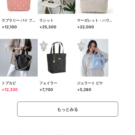
ラブラリー バイ フェイラー
ラシット
マーガレット・ハウエル アイデア
12,100
25,300
22,000
￥
￥
￥
トプカピ
フェイラー
ジェラート ピケ
12,320
7,700
5,280
￥
￥
￥
もっとみる