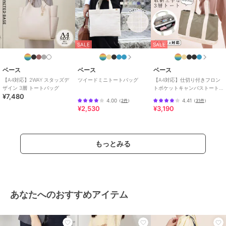
SALE
SALE
ベース
ベース
ベース
【A4対応】2WAY スタッズデ
ツイードミニトートバッグ
【A4対応】仕切り付きフロン
ザイン 3層 トートバッグ
トポケットキャンバストート
¥7,480
バッグ
4.00
4.41
（
2件
）
（
31件
）
¥2,530
¥3,190
もっとみる
あなたへのおすすめアイテム