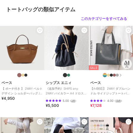
トートバッグ
合成皮革/人工皮革
/
フリル
/
大
トートバッグの類似アイテム
(幅31～45cm以下)
/
ライフスタイ
このカテゴリーをすべてみる
ル
/
ビジネス
/
カジュアル
/
軽
量 700ｇ以下
/
2WAY以上
原産国
中国
SALE
ベース
シップス エニィ
ベース
【 ポーチ付き 】 2WAY ベルト
《追加予約》SHIPS any:
【A4対応】 2WAY ダブルハン
デザイン ショルダーバッグ /
2WAY バイカラー A4 ドロスト
ドル サイドジップトートバッ
¥4,950
レディース バッグ
トート バッグ
グ (L)
5.00
4.00
（
2件
）
（
15件
）
¥5,500
¥7,128