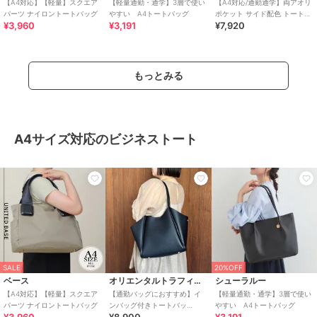
【A4対応】【軽量】スクエア
【軽量通勤・通学】3層で使い
【A4対応/通勤通学】両アオリ
パーツ ナイロントートバッグ
やすい A4トートバッグ
ポケット サイド配色 トートバ
¥3,960
¥3,191
¥7,920
ッグ( キーチャーム付) 大容量
軽量
もっとみる
A4サイズ対応のビジネストート
SALE
20%OFF
ベース
オリエンタルトラフィック
シューラルー
【A4対応】【軽量】スクエア
【通勤バッグにおすすめ】イ
【軽量通勤・通学】3層で使い
パーツ ナイロントートバッグ
ンバッグ付きトートバッ
やすい A4トートバッグ
グ/BA-256