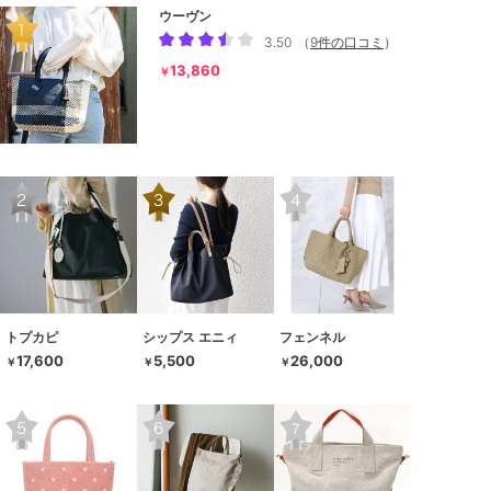
ウーヴン
3.50
（
9件の口コミ
）
13,860
￥
トプカピ
シップス エニィ
フェンネル
17,600
5,500
26,000
￥
￥
￥