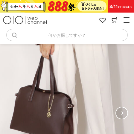
コ
ン
テ
ン
ツ
へ
何かお探しですか？
ス
キ
ッ
プ