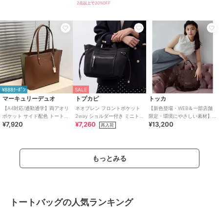
2点以上で20%OFF
¥888ｸｰﾎﾟﾝ
SALE
マーキュリーデュオ
トプカピ
トッカ
【A4対応/通勤通学】両アオリ
ネオプレン フロントポケット
【新色登場・WEB＆一部店舗
ポケット サイド配色 トートバ
2way ショルダー付き ミニト
限定・環境にやさしい素材】
¥7,920
¥7,260
¥13,200
ッグ( キーチャーム付) 大容量
ートバッグ
SANA SIDEPOCKET TOTE ト
再入荷
軽量
ー
もっとみる
トートバッグの人気ランキング