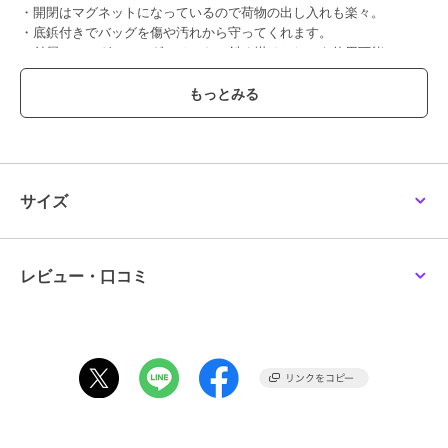
・開閉はマグネットになっているので荷物の出し入れも楽々。
・底鋲付きでバッグを傷や汚れから守ってくれます。
・付属のロングショルダーベルトで斜め掛けとしても使用可能。
■製品情報
・内部3層構造
・ロングショルダーベルト付き
・外ポケット：なし
・内ポケット：なし
・A4対応（22×31cm)：×
サイズ
・長財布（10×20cm）：〇
・ペットボトル横向き（500ml）：〇
・ペットボトル縦向き（500ml）：〇
レビュー・口コミ
■商品のお気に入り登録
ハートマークをクリック！完売カラーの再入荷通知や、セール情報を
お知らせします。
■ショップのお気に入り登録
新商品情報や再入荷通知など、お得な情報を受け取ることができま
す。
[型番:93924]