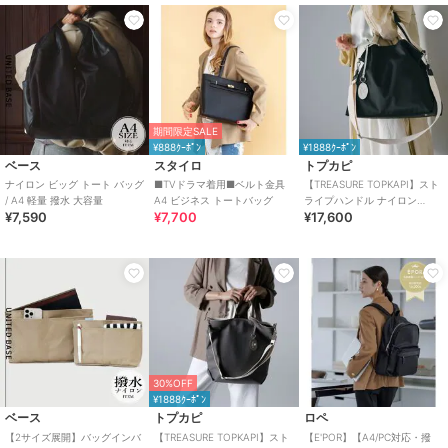
期間限定SALE
¥888ｸｰﾎﾟﾝ
¥1888ｸｰﾎﾟﾝ
ベース
スタイロ
トプカピ
ナイロン ビッグ トート バッグ
■TVドラマ着用■ベルト金具
【TREASURE TOPKAPI】スト
/ A4 軽量 撥水 大容量
A4 ビジネス トートバッグ
ライプハンドル ナイロン
¥7,590
¥7,700
¥17,600
2way トートバッグ A4対応
30%OFF
¥1888ｸｰﾎﾟﾝ
ベース
トプカピ
ロペ
【2サイズ展開】バッグインバ
【TREASURE TOPKAPI】スト
【E'POR】【A4/PC対応・撥