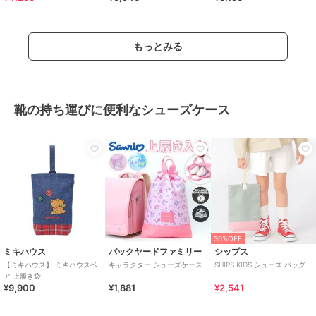
もっとみる
靴の持ち運びに便利なシューズケース
30%OFF
ミキハウス
バックヤードファミリー
シップス
【ミキハウス】 ミキハウスベ
キャラクター シューズケース
SHIPS KIDS:シューズ バッグ
ア 上履き袋
¥9,900
¥1,881
¥2,541