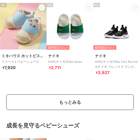
PR
PR
PR
期間限定SALE
期間限定SALE
ミキハウス ホットビスケッツ
ナイキ
ナイキ
ファーストベビーシューズ
NIKE/ナイキ/Nike Kawa
NIKE/ナイキ/Nike Flex Runner
4/ナイキ フレックス ランナー
7,920
2,711
¥
¥
4
3,927
¥
もっとみる
成長を見守るベビーシューズ