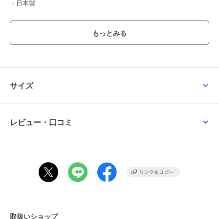
・日本製
【ミキハウス ファーストシューズ】
ファーストシューズは、まだまだ不安定で転びやすい赤ちゃんの歩行
をしっかりサポートします。
肌あたりのよい素材と設計でやさしく足を包みながら、足指を使った
自然で正しい歩き方を促すシューズです。
【ミキハウスのピュアベール加工】
サイズ
・優れた抗菌・抗ウイルス性
・高い安全性
・優れた洗濯耐久性
レビュー・口コミ
シューズ内側のパイル生地にほどこした抗菌・抗ウイルス加工「ピュ
アベール」の働きにより、シューズ内部の細菌の増殖を抑え、いやな
においの発生を抑制します。
【特徴】
※「抗ウイルス・抗菌加工」
口腔内の洗浄・消毒に使われている成分をベースに開発された固定化
抗菌成分「EtakR(イータック)」を使用した抗ウイルス機能繊維加工
素材を使用。クラボウとの共同開発で実現しました。
取扱いショップ
※「抗菌・抗ウイルス加工」は、病気の治癒や予防を目的とするもの