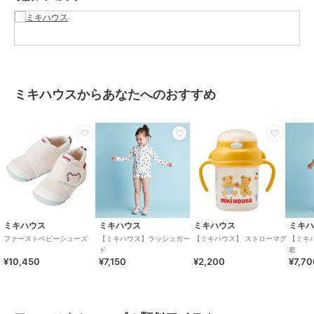
ではありません。
※「抗ウイルス加工」は、繊維上の特定のウイルスの数を減少させま
す。
※「抗ウイルス加工」は、ウイルスの働きを抑制するものではありま
せん。
※ 抗ウイルス性試験はATCC VR-1679（エンベロープ有）を25℃で2
ミキハウスからあなたへのおすすめ
時間放置して実施しています。
この商品は無料ギフトサービスの対象商品です
>>無料ギフトサービスについての詳細はこちら
ブランド
ミキハウス
ショップ
ミキハウス
ミキハウス
ミキハウス
ミキハウス
ミキ
商品カテゴリ
ベビーシューズ
／
ファーストシ
ファーストベビーシューズ
【ミキハウス】ラッシュガー
【ミキハウス】 ストローマグ
【ミキ
ューズ
ド
着
¥10,450
¥7,150
¥2,200
¥7,7
性別タイプ
ガールズ
ベビーシューズ
／
ファーストシ
ューズ
ボーイズ