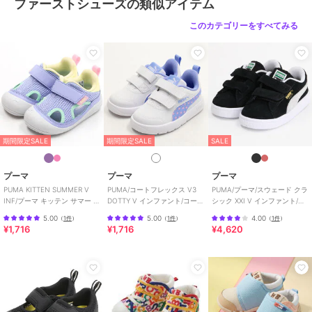
ファーストシューズの類似アイテム
ベビーシューズ
／
ファーストシ
このカテゴリーをすべてみる
ューズ
カラー
赤、白、インディゴブルー、黒
サイズ
5サイズ展開
素材
白/赤/インディゴブルー/黒：（皮
革部分） 合成皮革、（底材の種
類） ゴム底
商品のお取り扱い方法
期間限定SALE
期間限定SALE
SALE
原産国
日本
プーマ
プーマ
プーマ
PUMA KITTEN SUMMER V
PUMA/コートフレックス V3
PUMA/プーマ/スウェード クラ
INF/プーマ キッテン サマー V
DOTTY V インファント/コート
シック XXI V インファント/ベ
インファント
フレックス V3 ドッティ
ビー
5.00
5.00
4.00
（
1件
）
（
1件
）
（
1件
）
¥1,716
¥1,716
¥4,620