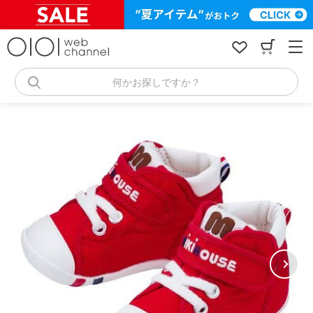
コ
ン
テ
ン
ツ
へ
何かお探しですか？
ス
キ
ッ
プ