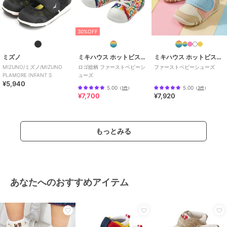
30%OFF
ミズノ
ミキハウス ホットビスケッツ
ミキハウス ホットビスケッツ
MIZUNO/ミズノ/MIZUNO
ロゴ総柄 ファーストベビーシ
ファーストベビーシューズ
PLAMORE INFANT S
ューズ
¥5,940
5.00
5.00
（
1件
）
（
3件
）
¥7,700
¥7,920
もっとみる
あなたへのおすすめアイテム