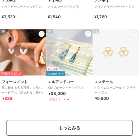
アネモネ
アネモネ
アネモネ
クリアビーズサークルピアス
メタルフープピアス[S]
クリアカラーフラワーピアス
¥3,520
¥1,540
¥1,760
PR
PR
PR
まとめ割
期間限定SALE
¥1888ｸｰﾎﾟﾝ
フォースメント
エルアンドコー
エステール
夏に映える大人可愛い上品ハ
K10ブルークォーツピアス
K10 イエローゴールド フラワ
ートピアス／顔まわりに華や
ー ピアス
33,000
¥
ぎを添える艶感 ハートピア
888
5,500
¥
¥
2点以上で10%OFF
ス モチーフピアス
もっとみる