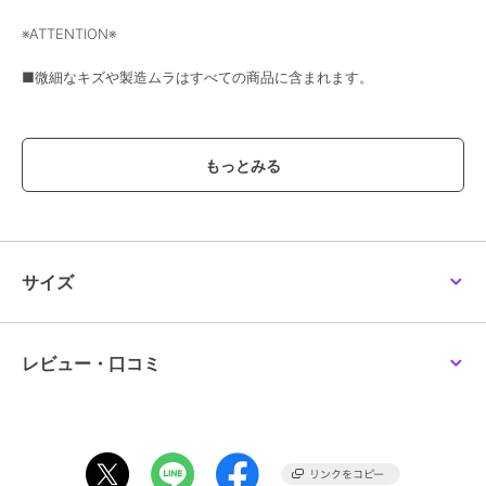
誕生石ピアス[K10]
【ステンレス】ビジュー
【ステンレス】パール×
※ATTENTION※
ハートピアス
ビジューフックピアス
6,600
¥
1,980
2,970
新着
¥
¥
■微細なキズや製造ムラはすべての商品に含まれます。
この商品は、不良品のみ返品を承ります
ブランド
アネモネ
ショップ
アネモネ
商品カテゴリ
アネモネ
アクセサリー・ヘアアクセサリー
アネモネ
アネモネ
【ステンレス】ドロップ
／
サークルビジューピアス
ピアス
ビジューフラワーピアス
サイズ
ラインピアス
2,420
1,430
¥
¥
性別タイプ
レディース
3,190
¥
アクセサリー・ヘアアクセサリー
／
ピアス
レビュー・口コミ
カラー
ブルー、マルチ
サイズ
FREE
素材
アクリル、合金(ポストのみチタ
ン)
¥888ｸｰﾎﾟﾝ