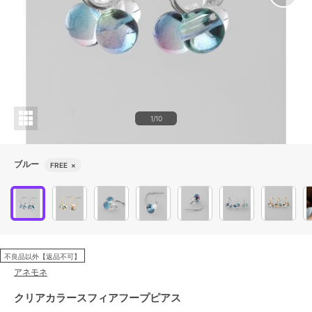
1/10
ブルー
FREE
×
不良品以外【返品不可】
アネモネ
クリアカラースフィアフープピアス