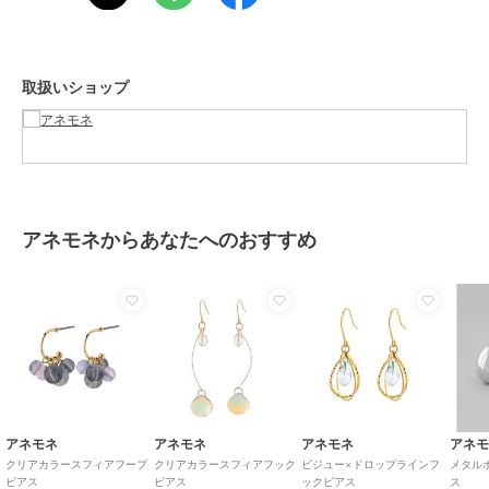
商品のお取り扱い方法
アネモネ
アネモネ
アネモネ
原産国
ツイストメタルフープピ
-
本真珠のシンプルピアス
メタルサークルピアス[S]
アス
[大][ジャルビジュー]
1,980
¥
1,760
5,170
再入荷
¥
¥
取扱いショップ
アネモネからあなたへのおすすめ
¥888ｸｰﾎﾟﾝ
アネモネ
アネモネ
アネモネ
天然石ピアス[K10]
フラワーが揺れるフック
【ステンレス】ドロップ
ピアス
ラインバックキャッチピ
6,380
¥
アス
1,870
2,860
¥
¥
アネモネ
アネモネ
アネモネ
アネ
クリアカラースフィアフープ
クリアカラースフィアフック
ビジュー×ドロップラインフ
メタル
ピアス
ピアス
ックピアス
ス