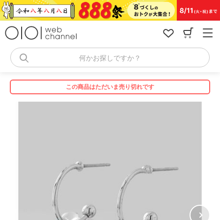
コ
ン
テ
ン
ツ
へ
何かお探しですか？
ス
キ
ッ
この商品はただいま売り切れです
プ