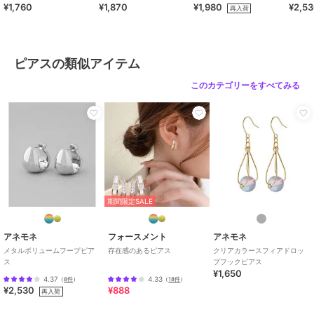
¥1,760
¥1,870
¥1,980
¥2,5
再入荷
¥888ｸｰﾎﾟﾝ
アネモネ
アネモネ
アネモネ
【ステンレス】チェーン
メタルドロップピアス
メタルフープピアス
ピアス
[silver925]
[silver925]
ピアスの類似アイテム
2,750
5,720
3,850
¥
¥
¥
このカテゴリーをすべてみる
¥888ｸｰﾎﾟﾝ
アネモネ
アネモネ
アネモネ
期間限定SALE
淡水パールピアス[K10]
メタルフープピアス[S]
ストーン×ビジューダブ
ルラインピアス
6,600
1,540
¥
¥
2,090
¥
アネモネ
フォースメント
アネモネ
メタルボリュームフープピア
存在感のあるピアス
クリアカラースフィアドロッ
ス
プフックピアス
¥1,650
4.37
4.33
（
8件
）
（
18件
）
¥2,530
¥888
再入荷