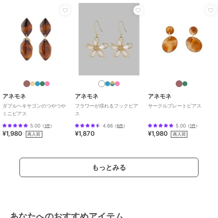
¥888ｸｰﾎﾟﾝ
¥888ｸｰﾎﾟﾝ
アネモネ
アネモネ
アネモネ
ミル打ちフレーム天然石
ビジュー×シェルフラワ
ダイヤピアス[K10]
ピアス[K10]
ーピアス
8,085
¥
9,790
2,640
再入荷
¥
¥
アネモネ
アネモネ
アネモネ
ダブルヘキサゴンのつやつや
フラワーが揺れるフックピア
サークルプレートピアス
ミニピアス
ス
5.00
4.66
5.00
（
1件
）
（
6件
）
（
1件
）
¥1,980
¥1,870
¥1,980
再入荷
再入荷
アネモネ
アネモネ
アネモネ
【ステンレス】ビジュー
パール×ビジューライン
クリアビジューとリーフ
ラインフープピアス
ピアス[A]
が揺れるピアス
もっとみる
3,190
1,870
1,650
¥
¥
¥
あなたへのおすすめアイテム