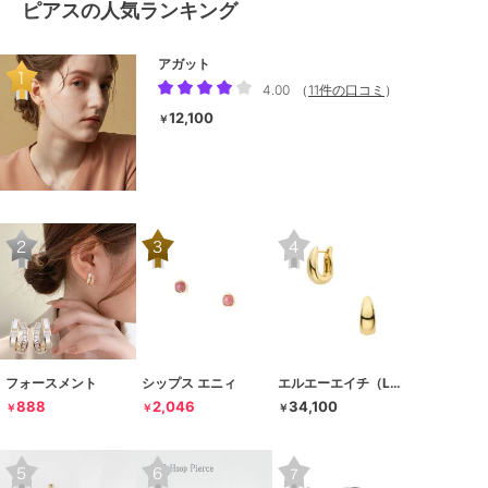
ピアスの人気ランキング
アガット
4.00
（
11件の口コミ
）
12,100
￥
フォースメント
シップス エニィ
エルエーエイチ（LAH）
888
2,046
34,100
￥
￥
￥