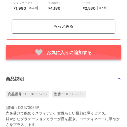
ンフックピアス
[K18ポスト]
ピアス
1,980
4,180
2,530
再入荷
再入荷
¥
¥
¥
もっとみる
お気に入りに追加する
アネモネ
アネモネ
アネモネ
【ステンレス】スクエア
連なりサークルメタルピ
【ステンレス】誕生石ピ
ビジューピアス
アス
アス
2,200
1,540
3,080
再入荷
¥
¥
¥
商品説明
商品番号：CE017-35753
型番：DG570085P
[型番：DG570085P]
光を受けて艶めくスフィアが、女性らしい横顔に導くピアス。
鮮やかなグラデーションカラーが目を惹き、コーディネートに華やか
¥888ｸｰﾎﾟﾝ
さをプラスします。
アネモネ
アネモネ
アネモネ