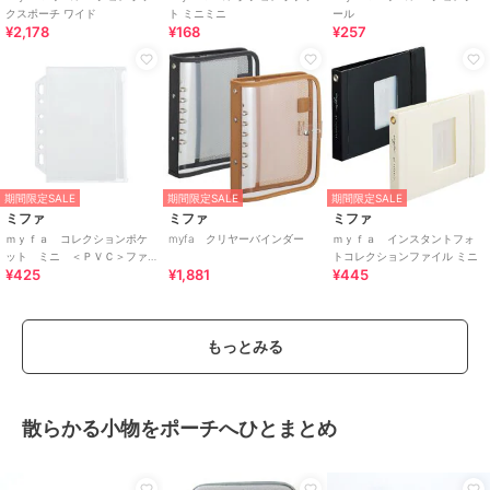
クスポーチ ワイド
ト ミニミニ
ール
¥2,178
¥168
¥257
期間限定SALE
期間限定SALE
期間限定SALE
ミファ
ミファ
ミファ
ｍｙｆａ コレクションポケ
myfa クリヤーバインダー
ｍｙｆａ インスタントフォ
ット ミニ ＜ＰＶＣ＞ファ
トコレクションファイル ミニ
¥425
¥1,881
¥445
スナー付
もっとみる
散らかる小物をポーチへひとまとめ