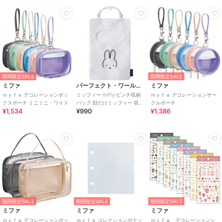
期間限定SALE
期間限定SALE
ミファ
パーフェクト・ワールド・トーキョー
ミファ
ｍｙｆａ デコレーションボッ
ミッフィー miffy ピンチ収納
ｍｙｆａ デコレーションサー
クスポーチ ミニミニ・ワイド
バッグ 顔だけミッフィー 収納
クルポーチ
¥1,534
¥990
¥1,386
お風呂 ホワイト
期間限定SALE
期間限定SALE
期間限定SALE
ミファ
ミファ
ミファ
ｍｙｆａ デコレーションボッ
ｍｙｆａ コレクションポケッ
ｍｙｆａ デコレーションシ