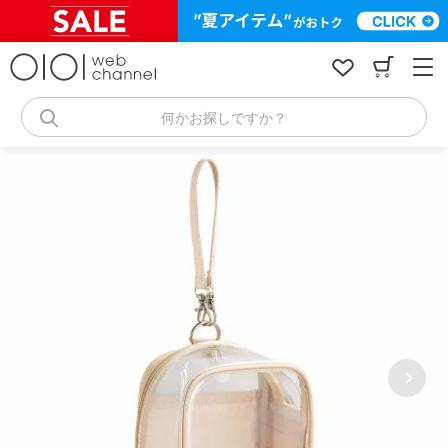
コ
ン
テ
ン
ツ
へ
何かお探しですか？
ス
キ
ッ
プ