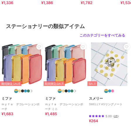
¥1,336
¥1,386
¥1,782
¥1,53
ステーショナリーの類似アイテム
このカテゴリーをすべてみる
期間限定SALE
期間限定SALE
SALE
ミファ
ミファ
スメリー
ｍｙｆａ デコレーションポ
ｍｙｆａ デコレーションポ
SMELLY A5リングノート
ーチ
ーチ ミニ
¥1,683
¥1,485
5.00
（
2件
）
¥264