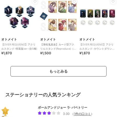
オトメイト
オトメイト
オトメイト
【OVER REQUIEMZ】アクリ
【薄桜鬼真改】カード型アク
【OVER REQUIEMZ】アクリ
ルスタンド-特装版ver-(全5種)
リルスタンド(Reproduce)（ラ
ルスタンド-カウントダウン
¥1,870
¥1,500
¥1,870
ンダム全6種）
ver-(全5種)
もっとみる
ステーショナリーの人気ランキング
ポールアンドジョー ラ･パペトリー
3.00
（
1件の口コミ
）