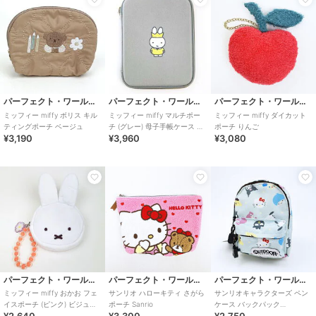
パーフェクト・ワールド・トーキョー
パーフェクト・ワールド・トーキョー
パーフェクト・ワールド・トーキョー
ミッフィー miffy ボリス キル
ミッフィー miffy マルチポー
ミッフィー miffy ダイカット
ティングポーチ ベージュ
チ (グレー) 母子手帳ケース 通
ポーチ りんご
¥3,190
¥3,960
¥3,080
帳ケース
パーフェクト・ワールド・トーキョー
パーフェクト・ワールド・トーキョー
パーフェクト・ワールド・トーキョー
ミッフィー miffy おかお フェ
サンリオ ハローキティ さがら
サンリオキャラクターズ ペン
イスポーチ (ピンク) ビジュー
ポーチ Sanrio
ケース バックパック
シリーズ
OUTDOOR PRODUCTS ポーチ