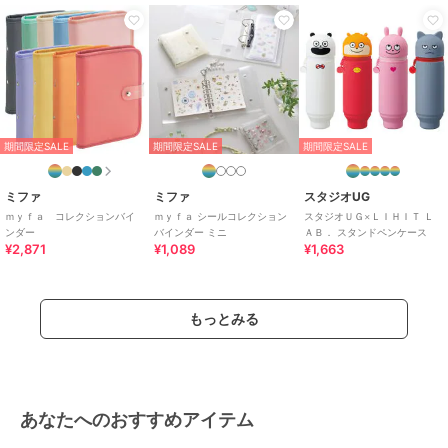
期間限定SALE
期間限定SALE
期間限定SALE
ミファ
ミファ
スタジオUG
ｍｙｆａ コレクションバイ
ｍｙｆａ シールコレクション
スタジオＵＧ×ＬＩＨＩＴ Ｌ
ンダー
バインダー ミニ
ＡＢ． スタンドペンケース
¥2,871
¥1,089
¥1,663
もっとみる
あなたへのおすすめアイテム