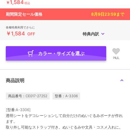
1,584
￥
税込
期間限定セール価格
8月9日23:59
まで
各種特典利用でさらに
￥1,584
OFF
特典内訳
カラー・サイズを選ぶ
76人
商品説明
商品番号：CE017-27252
型番：A-3306
[型番:A-3306]
透明シートをデコレーションして自分だけのぬいぐるみポーチが作れ
ます。
取り外し可能なストラップ付き。ぬいぐるみや文具・コスメ入れに。