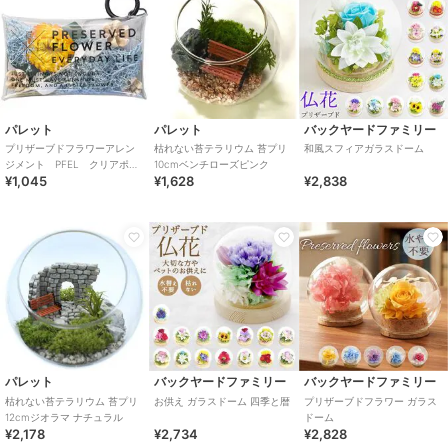
パレット
パレット
バックヤードファミリー
プリザーブドフラワーアレン
枯れない苔テラリウム 苔プリ
和風スフィアガラスドーム
ジメント PFEL クリアポー
10cmベンチローズピンク
¥1,045
¥1,628
¥2,838
チ アイスランドモスパウダ
ーブルー
パレット
バックヤードファミリー
バックヤードファミリー
枯れない苔テラリウム 苔プリ
お供え ガラスドーム 四季と暦
プリザーブドフラワー ガラス
12cmジオラマ ナチュラル
ドーム
¥2,178
¥2,734
¥2,828