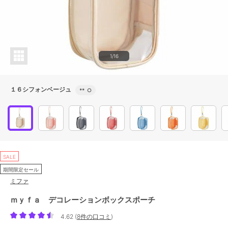
1/16
１６シフォンベージュ
**
○
SALE
期間限定セール
ミファ
ｍｙｆａ デコレーションボックスポーチ
4.62
(
8件の口コミ
)