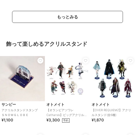
もっとみる
飾って楽しめるアクリルスタンド
サンビー
オトメイト
オトメイト
アクリルスタンドスタンプ
【オランピアソワレ
【OVER REQUIEMZ】アクリ
ＳＮＯＷＧＬＯＢＥ
Catharsis】ビッグアクリルス
ルスタンド(全6種)
¥1,100
¥3,300
¥1,870
タンド(全7種)
予約