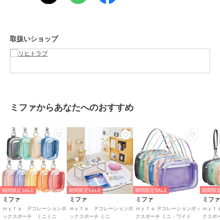
サイズ
**
素材
本体／ポリエステル・PVC、透明
シート／PET
取扱いショップ
商品のお取り扱い方法
原産国
中国
ミファからあなたへのおすすめ
期間限定SALE
期間限定SALE
期間限定SALE
期間限定
ミファ
ミファ
ミファ
ミフ
ｍｙｆａ デコレーションボ
ｍｙｆａ デコレーションボ
ｍｙｆａ デコレーションボッ
ｍｙｆ
ックスポーチ ミニミニ
ックスポーチ ミニ
クスポーチ ミニ・ワイド
クスポ