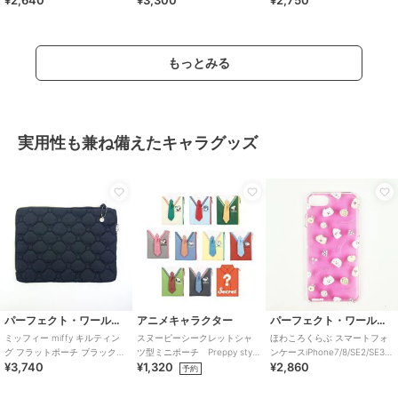
¥2,640
¥3,300
¥2,750
San
もっとみる
実用性も兼ね備えたキャラグッズ
パーフェクト・ワールド・トーキョー
アニメキャラクター
パーフェクト・ワールド・トーキョー
ミッフィー miffy キルティン
スヌーピーシークレットシャ
ほわころくらぶ スマートフォ
グ フラットポーチ ブラック
ツ型ミニポーチ Preppy style
ンケースiPhone7/8/SE2/SE3
¥3,740
¥1,320
¥2,860
PCケース タブレットケース
school bus（１０種）
フルーツ スマホ カバー
予約