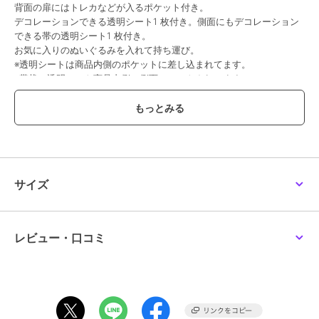
背面の扉にはトレカなどが入るポケット付き。
デコレーションできる透明シート1 枚付き。側面にもデコレーション
できる帯の透明シート1 枚付き。
お気に入りのぬいぐるみを入れて持ち運び。
※透明シートは商品内側のポケットに差し込まれてます。
※帯状の透明シート商品内側の側面にセットされてます。
期間限定セール開催中
ブランド
ミファ
ショップ
リヒトラブ
サイズ
商品カテゴリ
ステーショナリー・バラエティ雑
貨
／
ステーショナリー
カラー
１６シフォンベージュ、１２シャ
レビュー・口コミ
ーベットピンク、２４チャコール
ブラック、３コーラルレッド、１
４パウダーブルー、４アプリコッ
トオレンジ、５ハニーイエロー、
１９ミントグリーン、１０ライラ
ックパープル