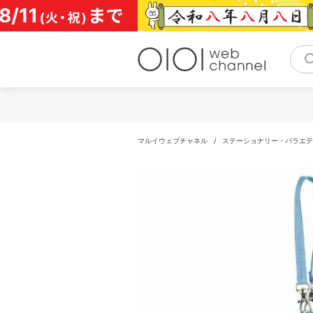
コ
ン
テ
ン
ツ
へ
ス
キ
ッ
プ
マルイウェブチャネル
/
ステーショナリー・バラエテ