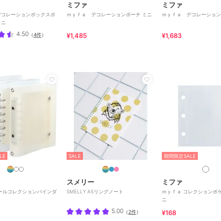
ミファ
ミファ
デコレーションボックスポ
ｍｙｆａ デコレーションポーチ ミニ
ｍｙｆａ デコレーション
ミニ
4.50
（
4件
）
¥1,485
¥1,683
LE
SALE
期間限定SALE
スメリー
ミファ
ールコレクションバインダ
SMELLY A5リングノート
ｍｙｆａ コレクションポ
ニ
5.00
（
2件
）
¥168