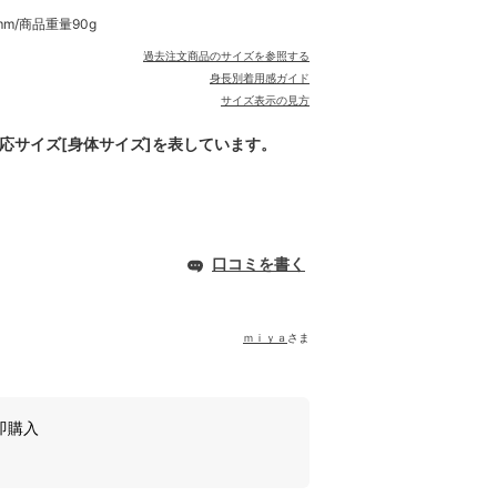
mm/商品重量90g
過去注文商品のサイズを参照する
身長別着用感ガイド
サイズ表示の見方
対応サイズ[身体サイズ]を表しています。
口コミを書く
ｍｉｙａ
さま
即購入