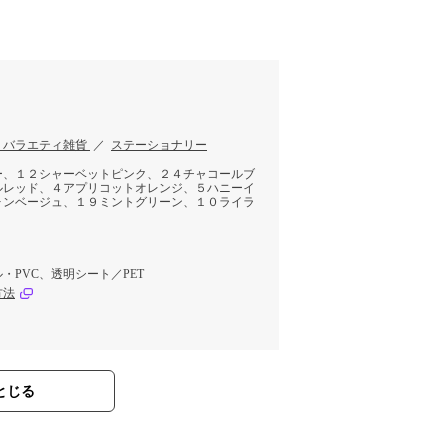
・バラエティ雑貨
／
ステーショナリー
ー、１２シャーベットピンク、２４チャコールブ
ルレッド、４アプリコットオレンジ、５ハニーイ
ォンベージュ、１９ミントグリーン、１０ライラ
・PVC、透明シート／PET
方法
とじる