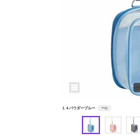
１４パウダーブルー
**
○