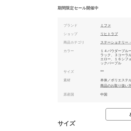
期間限定セール開催中
ブランド
ミファ
ショップ
リヒトラブ
商品カテゴリ
ステーショナリー
カラー
１４パウダーブル
ラック、３コーラ
エロー、１６シフ
ックパープル
サイズ
**
素材
本体／ポリエステル
商品のお取り扱い
原産国
中国
サイズ