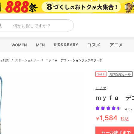
何かお探しですか？
コスメ
アニメ
KIDS＆BABY
WOMEN
MEN
ィ雑貨
/
ステーショナリー
/
ｍｙｆａ デコレーションボックスポーチ
SALE
期間限定セール
ミファ
ｍｙｆａ デ
4.62 
1,584
￥
税込
セール終了まで