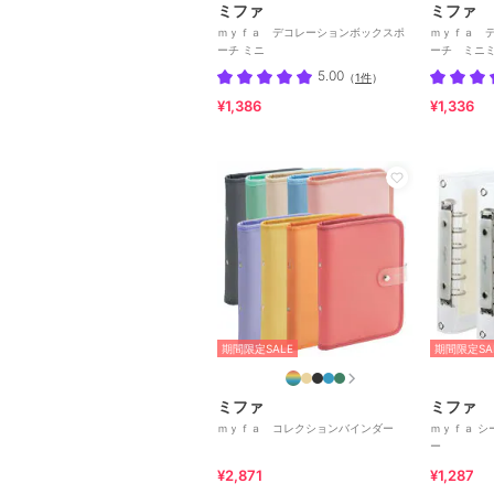
ミファ
ミファ
ｍｙｆａ デコレーションボックスポ
ｍｙｆａ 
ーチ ミニ
ーチ ミニ
5.00
（
1件
）
¥1,386
¥1,336
期間限定SALE
期間限定SA
ミファ
ミファ
ｍｙｆａ コレクションバインダー
ｍｙｆａ シ
ー
¥2,871
¥1,287