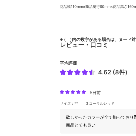
商品幅110mm×商品奥行80mm×商品高さ160
※ ( )内の数字がある場合は、ヌード
レビュー・口コミ
平均評価
4.62 (
8件
)
5日前
サイズ：**
３コーラルレッド
欲しかったカラーが全て揃っており
商品とても良い