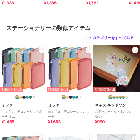
¥1,336
¥1,386
¥1,782
¥1,48
ステーショナリーの類似アイテム
このカテゴリーをすべてみる
期間限定SALE
期間限定SALE
期間限定SALE
ミファ
ミファ
キャス キッドソン
ｍｙｆａ デコレーションポ
ｍｙｆａ デコレーションポ
ステッカーセット London
ーチ ミニ
ーチ
Crown
¥1,485
¥1,683
¥990