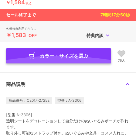
1,584
￥
税込
セール終了まで
7
時間
17
分
49
秒
各種特典利用でさらに
￥1,583
OFF
特典内訳
カラー・サイズを選ぶ
75人
商品説明
商品番号：CE017-27252
型番：A-3306
[型番:A-3306]
透明シートをデコレーションして自分だけのぬいぐるみポーチが作れ
ます。
取り外し可能なストラップ付き。ぬいぐるみや文具・コスメ入れに。