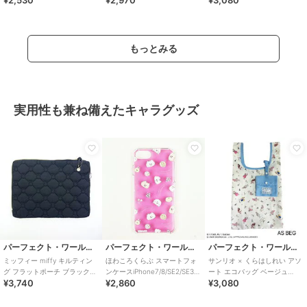
¥2,530
¥2,970
¥3,080
もっとみる
実用性も兼ね備えたキャラグッズ
パーフェクト・ワールド・トーキョー
パーフェクト・ワールド・トーキョー
パーフェクト・ワールド・トーキョー
ミッフィー miffy キルティン
ほわころくらぶ スマートフォ
サンリオ × くらはしれい アソ
グ フラットポーチ ブラック
ンケースiPhone7/8/SE2/SE3
ート エコバッグ ベージュ
¥3,740
¥2,860
¥3,080
PCケース タブレットケース
フルーツ スマホ カバー
Sanrio