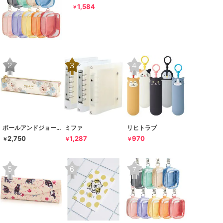
1,584
￥
ポールアンドジョー ラ･パペトリー
ミファ
リヒトラブ
2,750
1,287
970
￥
￥
￥