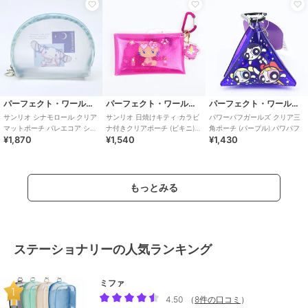
パーフェクト・ワールド・トーキョー
パーフェクト・ワールド・トーキョー
パーフェクト・ワールド・トーキョー
サンリオ シナモロール クリア
サンリオ 日焼けキティ カラビ
パワーパフガールズ クリア三
マットポーチ バレエコア シナ
ナ付きクリアポーチ (ビキニ)
角ポーチ (パープル) パワパフ
¥1,870
¥1,540
¥1,430
モン Sanrio
Sanrio
もっとみる
ステーショナリーの人気ランキング
ミファ
4.50
（
8件の口コミ
）