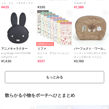
ット ミニ ＜ＰＶＣ＞ファ
クルポーチ
¥425
¥330
¥1,386
スナー付
期間限定SALE
アニメキャラクター
ミファ
パーフェクト・ワールド・トーキョー
p+g design mimi POCHIBI
ｍｙｆａ デコレーションシ
ミッフィー miffy ボリス キル
miffy/ブラック
ール
ティングポーチ ベージュ
¥1,430
¥257
¥3,190
もっとみる
散らかる小物をポーチへひとまとめ