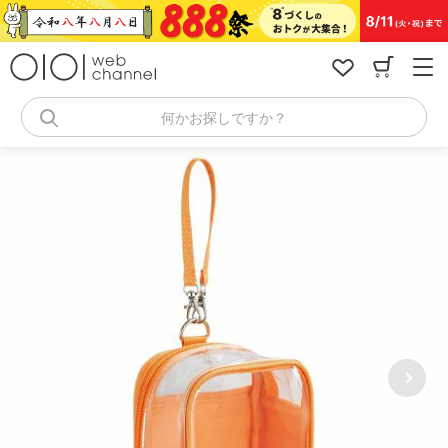
コ
ン
テ
ン
ツ
へ
何かお探しですか？
ス
キ
ッ
プ