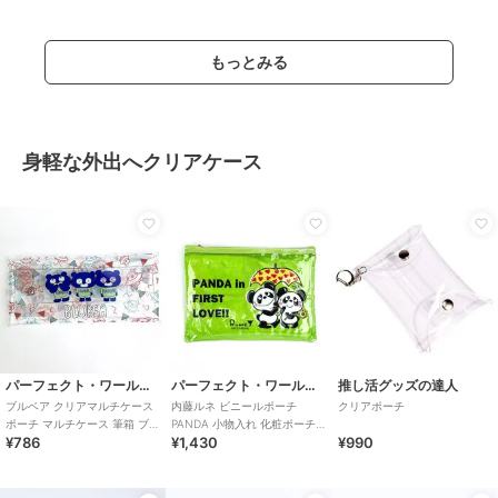
もっとみる
身軽な外出へクリアケース
パーフェクト・ワールド・トーキョー
パーフェクト・ワールド・トーキョー
推し活グッズの達人
ブルベア クリアマルチケース
内藤ルネ ビニールポーチ
クリアポーチ
ポーチ マルチケース 筆箱 ブル
PANDA 小物入れ 化粧ポーチ
¥786
¥1,430
¥990
ベア クリア (MCOR)(M
ペンポーチ クリア素材