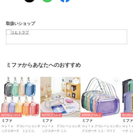
サイズ
**
素材
本体／ポリエステル・PVC、透明
シート／PET
取扱いショップ
商品のお取り扱い方法
原産国
中国
ミファからあなたへのおすすめ
期間限定SALE
期間限定SALE
期間限定SALE
期間限定
ミファ
ミファ
ミファ
ミフ
ｍｙｆａ デコレーションボ
ｍｙｆａ デコレーションボ
ｍｙｆａ デコレーションボッ
ｍｙｆ
ックスポーチ ミニミニ
ックスポーチ ミニ
クスポーチ ミニ・ワイド
ーチ ミ