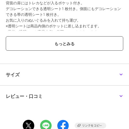
背面の扉にはトレカなどが入るポケット付き。
デコレーションできる透明シート1 枚付き。側面にもデコレーション
できる帯の透明シート1 枚付き。
お気に入りのぬいぐるみを入れて持ち運び。
※透明シートは商品内側のポケットに差し込まれてます。
※帯状の透明シート商品内側の側面にセットされてます。
期間限定セール開催中
ブランド
ミファ
ショップ
リヒトラブ
サイズ
商品カテゴリ
ステーショナリー・バラエティ雑
貨
／
ステーショナリー
カラー
４アプリコットオレンジ、１２シ
レビュー・口コミ
ャーベットピンク、２４チャコー
ルブラック、３コーラルレッド、
１４パウダーブルー、５ハニーイ
エロー、１６シフォンベージュ、
１９ミントグリーン、１０ライラ
ックパープル