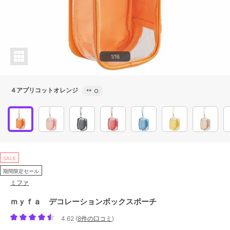
1/16
４アプリコットオレンジ
**
○
SALE
期間限定セール
ミファ
ｍｙｆａ デコレーションボックスポーチ
4.62
(
8件の口コミ
)