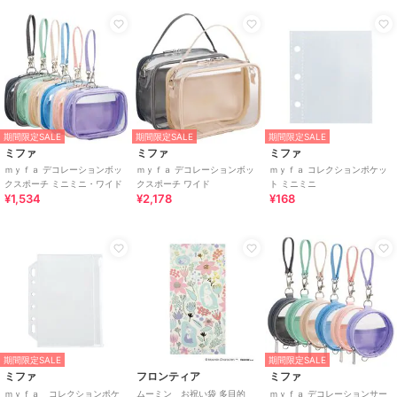
期間限定SALE
期間限定SALE
期間限定SALE
ミファ
ミファ
ミファ
ｍｙｆａ デコレーションボッ
ｍｙｆａ デコレーションボッ
ｍｙｆａ コレクションポケッ
クスポーチ ミニミニ・ワイド
クスポーチ ワイド
ト ミニミニ
¥1,534
¥2,178
¥168
期間限定SALE
期間限定SALE
ミファ
フロンティア
ミファ
ｍｙｆａ コレクションポケ
ムーミン お祝い袋 多目的
ｍｙｆａ デコレーションサー