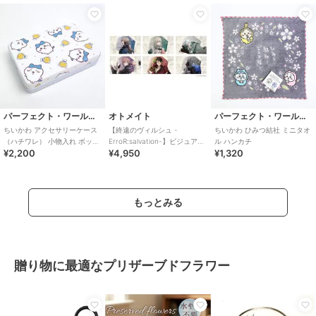
パーフェクト・ワールド・トーキョー
オトメイト
パーフェクト・ワールド・トーキョー
ちいかわ アクセサリーケース
【終遠のヴィルシュ -
ちいかわ ひみつ結社 ミニタオ
（ハチワレ） 小物入れ ボック
ErroR:salvation-】ビジュアル
ル ハンカチ
¥2,200
¥4,950
¥1,320
ス ギフト
タオル(全6種)
もっとみる
贈り物に最適なプリザーブドフラワー