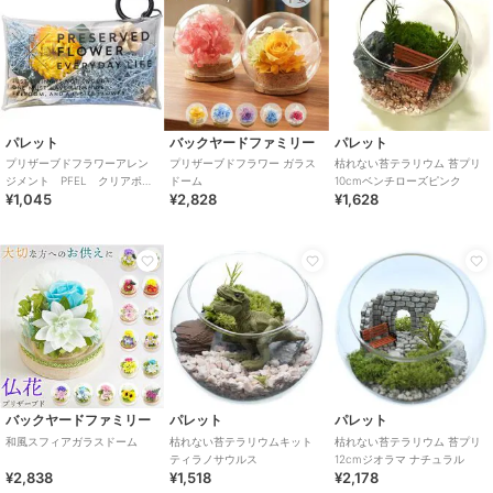
パレット
バックヤードファミリー
パレット
プリザーブドフラワーアレン
プリザーブドフラワー ガラス
枯れない苔テラリウム 苔プリ
ジメント PFEL クリアポー
ドーム
10cmベンチローズピンク
¥1,045
¥2,828
¥1,628
チ アイスランドモスパウダ
ーブルー
バックヤードファミリー
パレット
パレット
和風スフィアガラスドーム
枯れない苔テラリウムキット
枯れない苔テラリウム 苔プリ
ティラノサウルス
12cmジオラマ ナチュラル
¥2,838
¥1,518
¥2,178