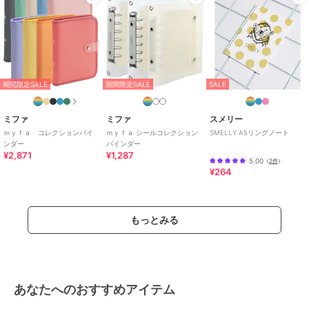
期間限定SALE
期間限定SALE
SALE
ミファ
ミファ
スメリー
ｍｙｆａ コレクションバイ
ｍｙｆａ シールコレクション
SMELLY A5リングノート
ンダー
バインダー
¥2,871
¥1,287
5.00
（
2件
）
¥264
もっとみる
あなたへのおすすめアイテム