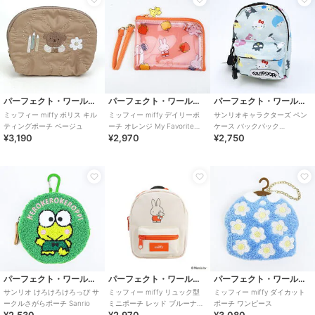
パーフェクト・ワールド・トーキョー
パーフェクト・ワールド・トーキョー
パーフェクト・ワールド・トーキョー
ミッフィー miffy ボリス キル
ミッフィー miffy デイリーポ
サンリオキャラクターズ ペン
ティングポーチ ベージュ
ーチ オレンジ My Favorite
ケース バックパック
¥3,190
¥2,970
¥2,750
Dress パスケース
OUTDOOR PRODUCTS ポーチ
San
パーフェクト・ワールド・トーキョー
パーフェクト・ワールド・トーキョー
パーフェクト・ワールド・トーキョー
サンリオ けろけろけろっぴ サ
ミッフィー miffy リュック型
ミッフィー miffy ダイカット
ークルさがらポーチ Sanrio
ミニポーチ レッド ブルーナ・
ポーチ ワンピース
カラーシリーズ