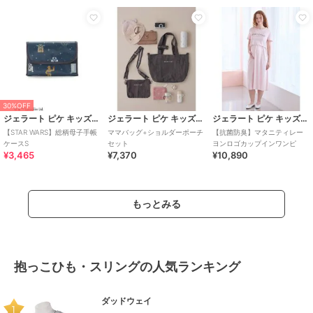
30%OFF
ジェラート ピケ キッズ＆ベビー
ジェラート ピケ キッズ＆ベビー
ジェラート ピケ キッズ＆ベビー
【STAR WARS】総柄母子手帳
ママバッグ+ショルダーポーチ
【抗菌防臭】マタニティレー
ケースS
セット
ヨンロゴカップインワンピ
¥3,465
¥7,370
¥10,890
もっとみる
抱っこひも・スリングの人気ランキング
ダッドウェイ