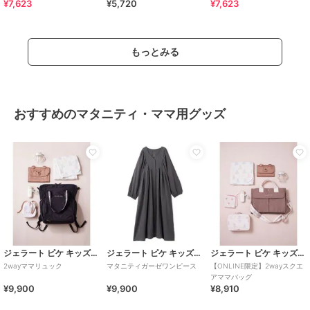
¥7,623
¥5,720
¥7,623
ーチ
もっとみる
おすすめのマタニティ・ママ用グッズ
ジェラート ピケ キッズ＆ベビー
ジェラート ピケ キッズ＆ベビー
ジェラート ピケ キッズ＆ベビー
2wayママリュック
マタニティガーゼワンピース
【ONLINE限定】2wayスクエ
アママバッグ
¥9,900
¥9,900
¥8,910