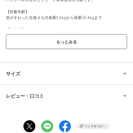
【対象年齢】
首がすわった生後４カ月体重5.5kgから体重20.4kgまで
【抱き方】
１対面抱き ２前向き抱き ３おんぶ ４ヒップシート単体
【抱き方別対象月齢】
対面抱き 首がすわった４カ月から48カ月（体重20.4kg)まで
前向き抱き ５カ月から24カ月(体重13kg）まで
おんぶ 6カ月から48カ月（体重20.4kg）まで
ヒップシート単体 腰がすわった6カ月から48カ月（体重20.4kg）ま
サイズ
で
・対面抱き 24カ月以上、おんぶ 36カ月以上、ヒップシート単体
での使用はSGマーク制度の適用対象外です。
レビュー・口コミ
【製品特徴】
■人間工学に基づいたシート 滑り止めとクッション性のあるシート
が、お子さまの自然な座り姿勢をサポートします。
■サッと装着できるウエストベルト バックルを留めるだけのシンプル
な設計。着脱テープがないため、大きな音を立てず簡単に付け外し可
能。お子さまが眠った後の抱きおろしもスムーズです。