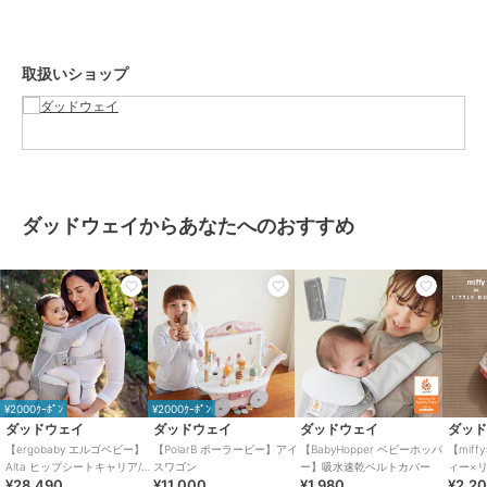
■豊富な抱き方 基本の対面抱きに加え、前向き抱きやおんぶも可能。
バックパネルを取り外してヒップシート単体で使用することもできる
ため、お子さまの成長や使用場面に合わせて使い分けができます。
取扱いショップ
■あると嬉しい機能がたくさん バックパネルには日よけフードを内
蔵。定番モデルの「OMNI Breeze（オムニブリーズ）」でもご好評い
ただいている、大容量のポケットや反射テープなど、パパママに嬉し
い機能も搭載されています。
■SoftFlexTMメッシュ ムレが気になりがちなお子さまの背中部分
は、SoftFlexTMメッシュを使用。お手入れもしやすく通年使えます。
■授乳や寝かしつけ補助にも お出かけだけでなく、授乳や寝かしつけ
ダッドウェイからあなたへのおすすめ
時の様々なシーンで大活躍。
・補助として使用する際は、お子さまを乗せたまま立ったり移動しな
いでください。
お手入れ方法】
ヒップシートから芯材を取り出し、洗濯機（洗濯ネット使用）でお手
入れ可能です。 芯材は固く絞ったぬれタオル等で拭いてください。
取扱説明書の保証規定に基づき、1年間の製品保証をいたします。
保証期間中にユーザー登録をしていただくことで、保証期間が2年間
¥2000ｸｰﾎﾟﾝ
¥2000ｸｰﾎﾟﾝ
に延長されます。
ダッドウェイ
ダッドウェイ
ダッドウェイ
ダッ
SG認証製品 国際股関節異形成協会(IHDI)認定製品
【ergobaby エルゴベビー】
【PolarB ポーラービー】アイ
【BabyHopper ベビーホッパ
【miffy
Alta ヒップシートキャリア/パ
スワゴン
ー】吸水速乾ベルトカバー
ィー×
¥28,490
¥11,000
¥1,980
¥2,2
ールグレー
ドゥー