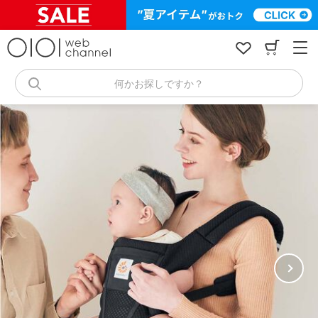
コ
ン
テ
ン
ツ
へ
何かお探しですか？
ス
キ
ッ
プ