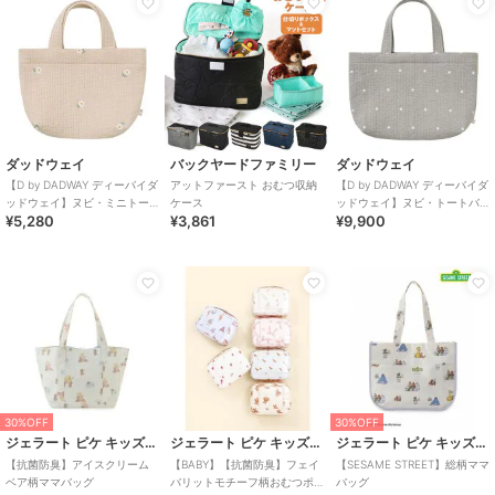
ダッドウェイ
バックヤードファミリー
ダッドウェイ
【D by DADWAY ディーバイダ
アットファースト おむつ収納
【D by DADWAY ディーバイダ
ッドウェイ】ヌビ・ミニトー
ケース
ッドウェイ】ヌビ・トートバ
¥5,280
¥3,861
¥9,900
トバッグ
ッグ/ドット/グレー
30%OFF
30%OFF
ジェラート ピケ キッズ＆ベビー
ジェラート ピケ キッズ＆ベビー
ジェラート ピケ キッズ＆ベビー
【抗菌防臭】アイスクリーム
【BABY】【抗菌防臭】フェイ
【SESAME STREET】総柄ママ
ベア柄ママバッグ
バリットモチーフ柄おむつポ
バッグ