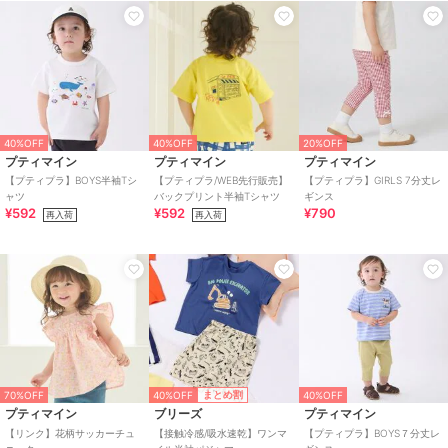
40%OFF
40%OFF
20%OFF
プティマイン
プティマイン
プティマイン
【プティプラ】BOYS半袖Tシ
【プティプラ/WEB先行販売】
【プティプラ】GIRLS 7分丈レ
ャツ
バックプリント半袖Tシャツ
ギンス
¥592
¥592
¥790
再入荷
再入荷
40%OFF
まとめ割
70%OFF
40%OFF
プティマイン
ブリーズ
プティマイン
【リンク】花柄サッカーチュ
【接触冷感/吸水速乾】ワンマ
【プティプラ】BOYS７分丈レ