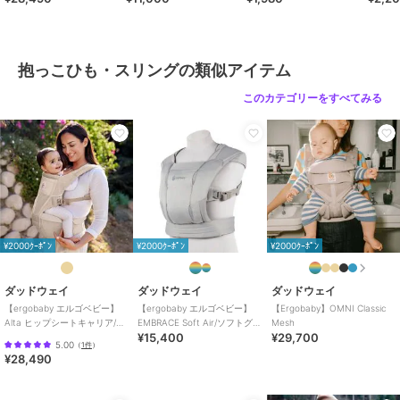
【注意事項】
■お子さまの状態に注意しながら使用してください。
■取扱説明書に従い正しく使用してください。
■本製品は首がすわった生後4カ月以上のお子さまが対象です。
抱っこひも・スリングの類似アイテム
■着用時の摩擦,汗などにより色移りする場合があります。
このカテゴリーをすべてみる
ブランド
ダッドウェイ
ショップ
ダッドウェイ
商品カテゴリ
ベビー用品・おもちゃ
／
抱っこ
ひも・スリング
性別タイプ
ボーイズ
¥2000ｸｰﾎﾟﾝ
¥2000ｸｰﾎﾟﾝ
¥2000ｸｰﾎﾟﾝ
ベビー用品・おもちゃ
／
抱っこ
ひも・スリング
ガールズ
ダッドウェイ
ダッドウェイ
ダッドウェイ
ベビー用品・おもちゃ
／
抱っこ
【ergobaby エルゴベビー】
【ergobaby エルゴベビー】
【Ergobaby】OMNI Classic
Alta ヒップシートキャリア/ナ
EMBRACE Soft Air/ソフトグレ
Mesh
ひも・スリング
¥15,400
¥29,700
チュラルベージュ
ー
5.00
（
1件
）
カラー
カラー
¥28,490
サイズ
F