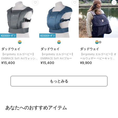
素材
表地・裏地：ポリエステル100%、
シート芯材：発泡ポリプロピレン
商品のお取り扱い方法
原産国
インド
¥2000ｸｰﾎﾟﾝ
¥2000ｸｰﾎﾟﾝ
ダッドウェイ
ダッドウェイ
ダッドウェイ
【ergobaby エルゴベビー】
【ergobaby エルゴベビー】
【ergobaby エルゴベビー】オ
EMBRACE Soft Air/ウォッシュ
EMBRACE Soft Air/ブルー
ールウェザー ベビーキャリア
¥15,400
¥15,400
¥9,900
ドブラック
カバー/チャコール
もっとみる
あなたへのおすすめアイテム