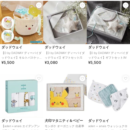
ダッドウェイ
ダッドウェイ
ダッドウェイ
【D by DADWAY ディーバイダ
【D by DADWAY ディーバイダ
【D by DADWAY ディーバイダ
ッドウェイ】キルトバスケッ
ッドウェイ】ギフトセット/S
ッドウェイ】ギフトセット/M
¥5,500
¥3,080
¥5,500
トギフトセット リトルベア
ダッドウェイ
犬印マタニティ＆ベビー
ダッドウェイ
【aden＋anais エイデンアン
モンポケ オーガニック 出産準
aden + anais ウォッシュクロ