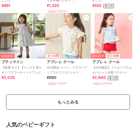
ニック
イル半袖パジャマ ＿
ギンス
¥891
¥1,320
¥592
再入荷
3点以上で5%OFF
20%OFF
まとめ割
まとめ割
50%OFF
プティマイン
アプレ レ クール
アプレ レ クール
【泉屋 サク】【リンク】肩リ
WEB限定 ハート・フラワーア
【WEB限定】フリルペプラム
ボンフラワーキャットワンピ
ップリケフリルTシャツ
セパレート水着 UVカット
¥2,035
¥990
¥2,640
ース
再入荷
3点以上で5%OFF
3点以上で5%OFF
もっとみる
人気のベビーギフト