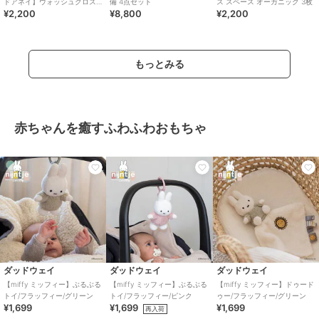
ドアネイ】ウォッシュクロス/3
備 4点セット
ス スペース オーガニック 3枚
¥2,200
¥8,800
¥2,200
枚
もっとみる
赤ちゃんを癒すふわふわおもちゃ
ダッドウェイ
ダッドウェイ
ダッドウェイ
【miffy ミッフィー】ぶるぶる
【miffy ミッフィー】ぶるぶる
【miffy ミッフィー】ドゥード
トイ/フラッフィー/グリーン
トイ/フラッフィー/ピンク
ゥー/フラッフィー/グリーン
¥1,699
¥1,699
¥1,699
再入荷